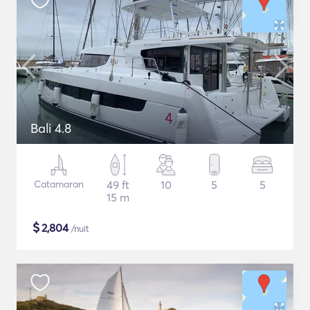
Bali 4.8
Catamaran
49 ft
10
5
5
15 m
$
2,804
/nuit