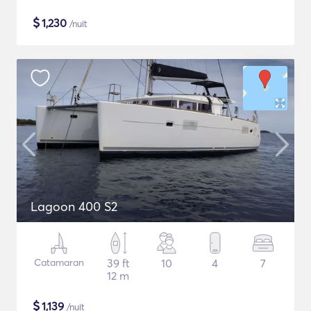
$
1,230
/nuit
Lagoon 400 S2
Catamaran
39 ft
10
4
7
12 m
$
1,139
/nuit