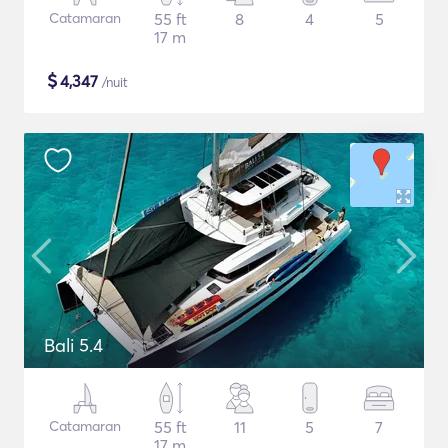
Catamaran
55 ft
8
4
5
17 m
$
4,347
/nuit
Bali 5.4
Catamaran
55 ft
11
5
7
17 m