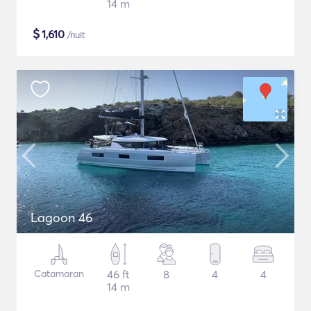
14 m
$
1,610
/nuit
Lagoon 46
Catamaran
46 ft
8
4
4
14 m