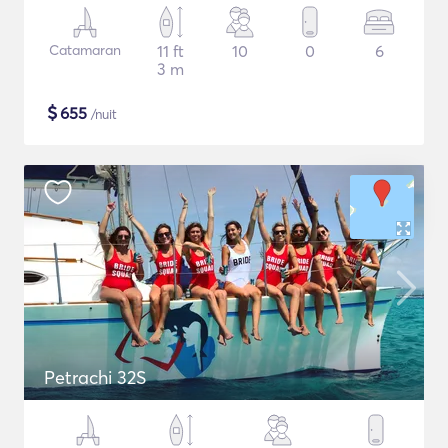
Catamaran
11 ft
10
0
6
3 m
$
655
/nuit
Petrachi 32S