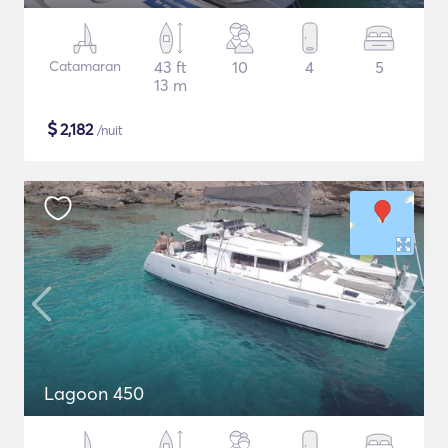
Catamaran
43 ft
10
4
5
13 m
$
2,182
/nuit
Lagoon 450