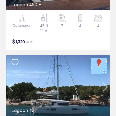
Lagoon 450 F
Catamaran
45 ft
7
4
4
14 m
$
1,320
/nuit
Lagoon 42