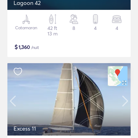
Lagoon 42
Catamaran
42 ft
8
4
4
13 m
$
1,360
/nuit
Excess 11