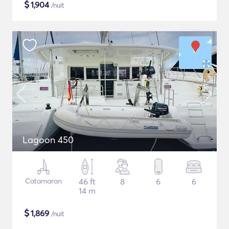
$
1,904
/nuit
Lagoon 450
Catamaran
46 ft
8
6
6
14 m
$
1,869
/nuit