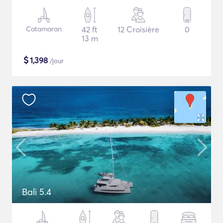
Catamaran
42 ft
12 Croisière
0
13 m
$
1,398
/jour
Bali 5.4