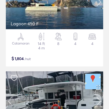
Lagoon 450 F
Catamaran
14 ft
8
4
4
4 m
$
1,804
/nuit