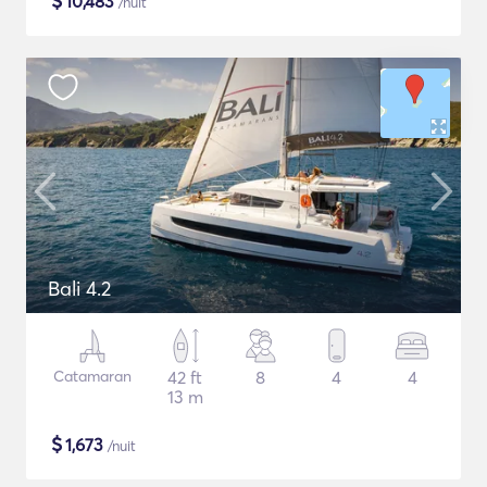
$
10,483
/nuit
Bali 4.2
Catamaran
42 ft
8
4
4
13 m
$
1,673
/nuit