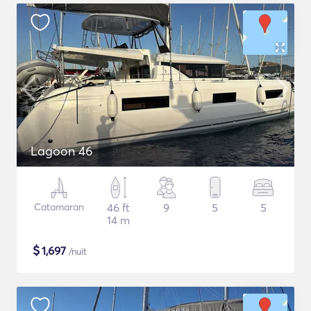
Lagoon 46
Catamaran
46 ft
9
5
5
14 m
$
1,697
/nuit