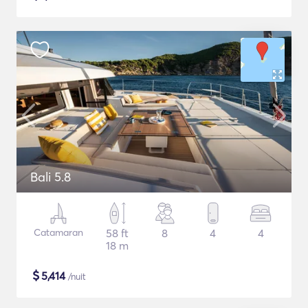
Bali 5.8
Catamaran
58 ft
8
4
4
18 m
$
5,414
/nuit