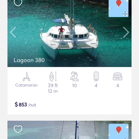
Lagoon 380
Catamaran
39 ft
10
4
4
12 m
$
853
/nuit