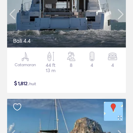
Bali 4.4
Catamaran
44 ft
8
4
4
13 m
$
1,812
/nuit