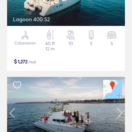
Lagoon 400 S2
Catamaran
40 ft
10
5
5
12 m
$
1,272
/nuit