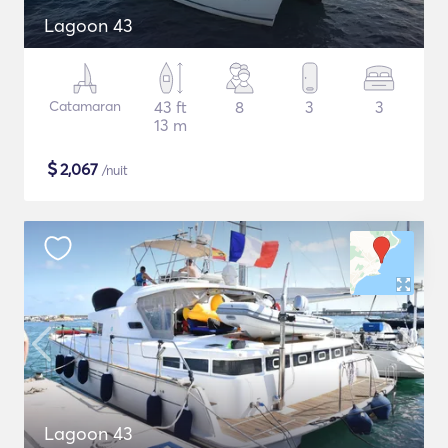
Lagoon 43
Catamaran
43 ft
8
3
3
13 m
$
2,067
/nuit
Lagoon 43