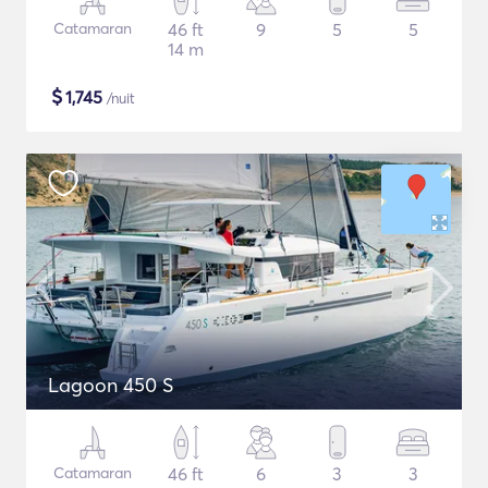
Catamaran
46 ft
9
5
5
14 m
$
1,745
/nuit
Lagoon 450 S
Catamaran
46 ft
6
3
3