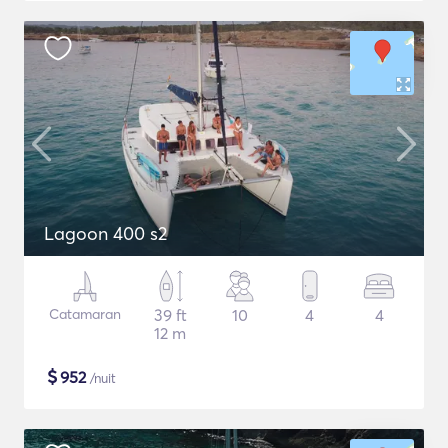
Lagoon 400 s2
Catamaran
39 ft
10
4
4
12 m
$
952
/nuit