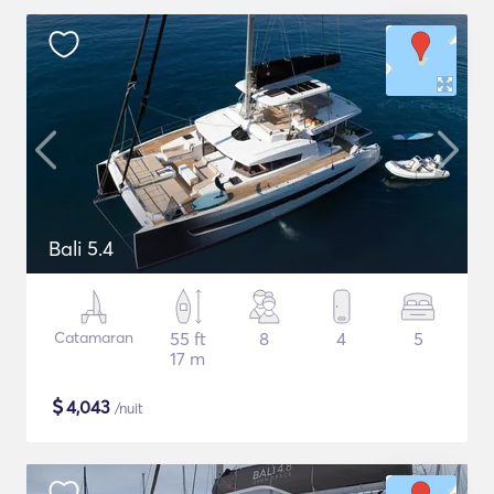
Bali 5.4
Catamaran
55 ft
8
4
5
17 m
$
4,043
/nuit