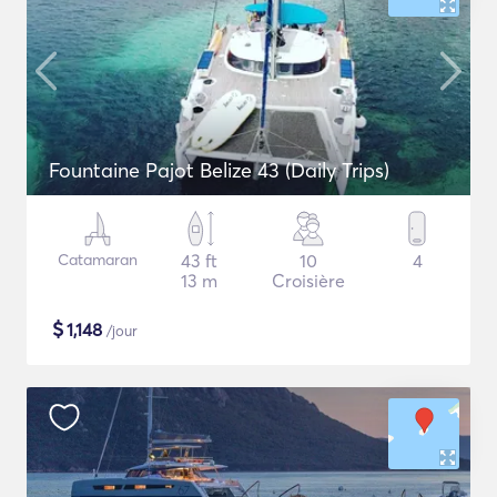
Fountaine Pajot Belize 43 (Daily Trips)
Catamaran
43 ft
10
4
13 m
Croisière
$
1,148
/jour