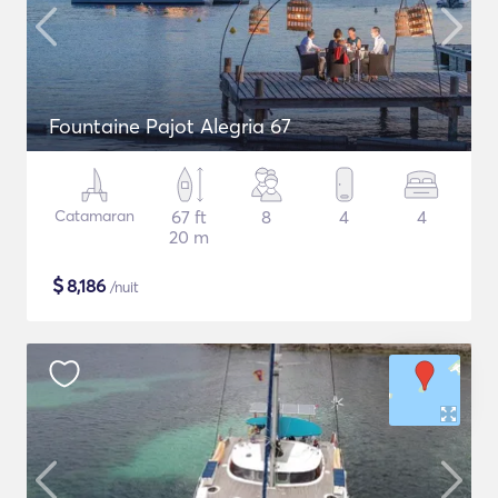
Fountaine Pajot Alegria 67
Catamaran
67 ft
8
4
4
20 m
$
8,186
/nuit