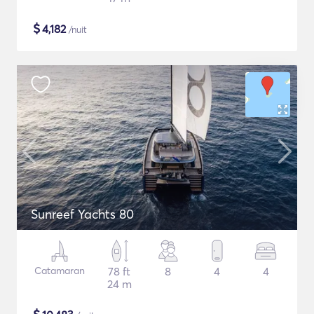
$
4,182
/nuit
Sunreef Yachts 80
Catamaran
78 ft
8
4
4
24 m