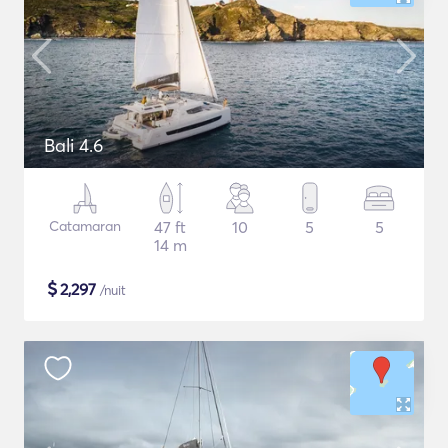
Bali 4.6
Catamaran
47 ft
10
5
5
14 m
$
2,297
/nuit