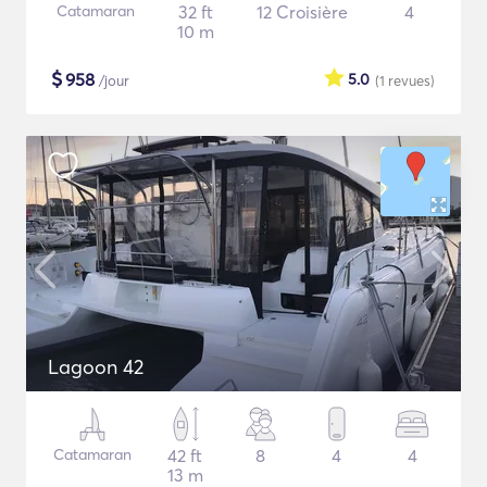
Catamaran
32 ft
12 Croisière
4
10 m
$
958
5.0
/jour
(1
revues
)
Lagoon 42
Catamaran
42 ft
8
4
4
13 m