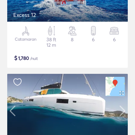
Excess 12
Catamaran
38 ft
8
6
6
12 m
$
1,780
/nuit