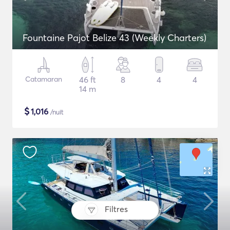
Fountaine Pajot Belize 43 (Weekly Charters)
Catamaran
46 ft
8
4
4
14 m
$
1,016
/nuit
Filtres