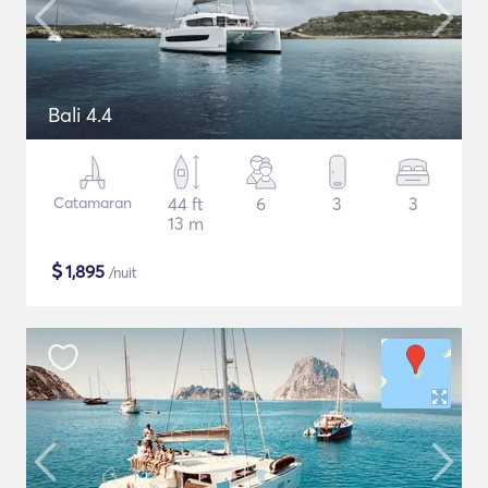
Bali 4.4
Catamaran
44 ft
6
3
3
13 m
$
1,895
/nuit