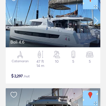
Bali 4.6
Catamaran
47 ft
10
5
5
14 m
$
2,297
/nuit