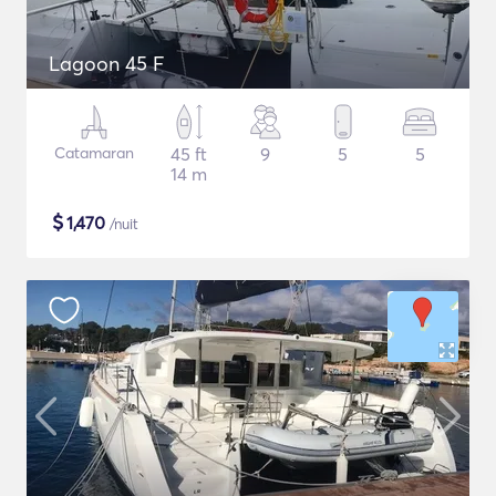
Lagoon 45 F
Catamaran
45 ft
9
5
5
14 m
$
1,470
/nuit