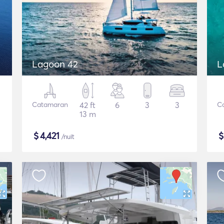
Lagoon 42
L
Catamaran
42 ft
6
3
3
C
13 m
$
4,421
/nuit