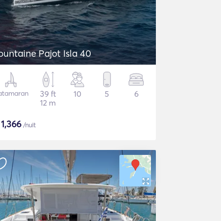
ountaine Pajot Isla 40
atamaran
39 ft
10
5
6
12 m
$
1,366
/nuit