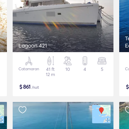
T
Lagoon 421
E
Catamaran
41 ft
10
4
5
C
12 m
$
861
/nuit