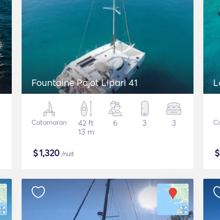
Fountaine Pajot Lipari 41
L
Catamaran
42 ft
6
3
3
C
13 m
$
1,320
/nuit