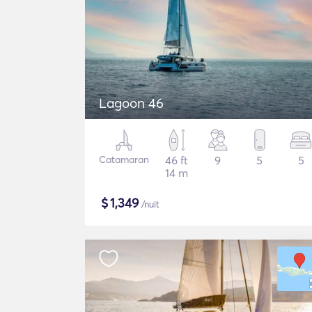
Lagoon 46
Catamaran
46 ft
9
5
5
14 m
$
1,349
/nuit