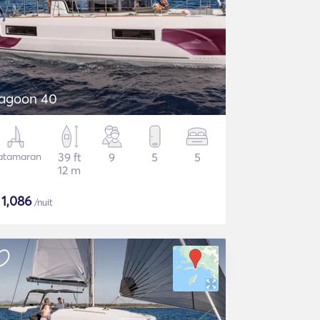
agoon 40
atamaran
39 ft
9
5
5
12 m
$
1,086
/nuit