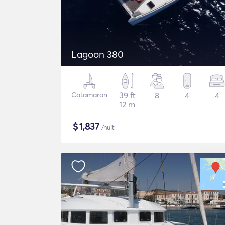
Lagoon 380
Catamaran
39 ft
8
4
4
12 m
$
1,837
/nuit