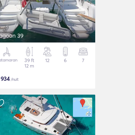
agoon 39
atamaran
39 ft
12
6
7
12 m
$
934
/nuit