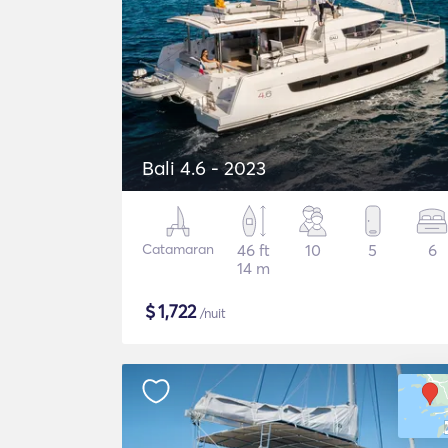
Bali 4.6 - 2023
Catamaran
46 ft
10
5
6
14 m
$
1,722
/nuit