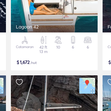
Lagoon 42
F
Catamaran
42 ft
10
6
6
C
13 m
$
1,672
/nuit