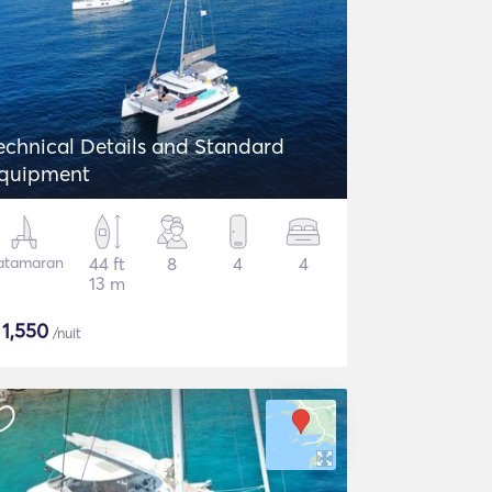
echnical Details and Standard
quipment
atamaran
44 ft
8
4
4
13 m
$
1,550
/nuit