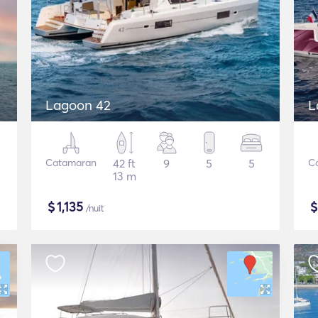
Lagoon 42
L
Catamaran
42 ft
9
5
5
C
13 m
$
1,135
/nuit