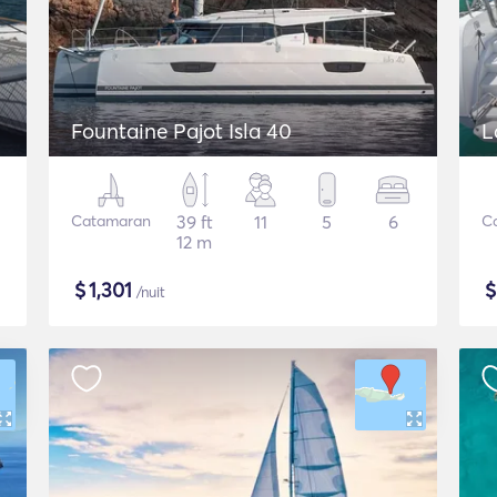
Fountaine Pajot Isla 40
L
Catamaran
39 ft
11
5
6
C
12 m
$
1,301
/nuit