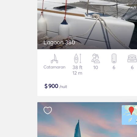
Lagoon 380
Catamaran
38 ft
10
6
6
12 m
$
900
/nuit