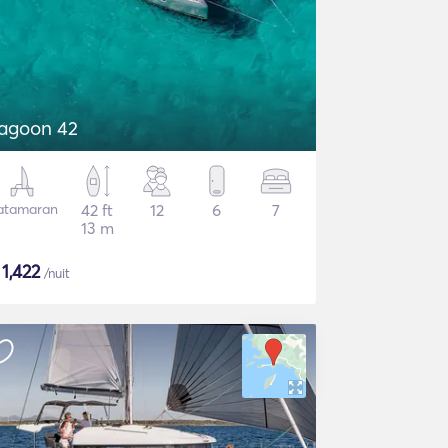
agoon 42
atamaran
42 ft
12
6
7
13 m
$
1,422
/nuit