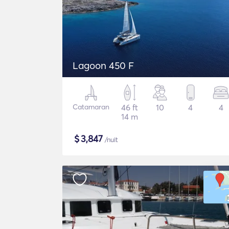
Lagoon 450 F
Catamaran
46 ft
10
4
4
14 m
$
3,847
/nuit