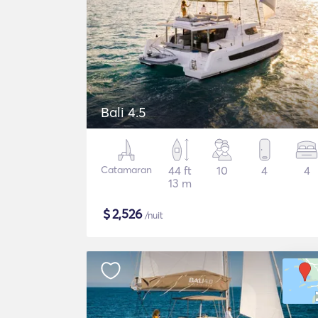
Bali 4.5
Catamaran
44 ft
10
4
4
13 m
$
2,526
/nuit