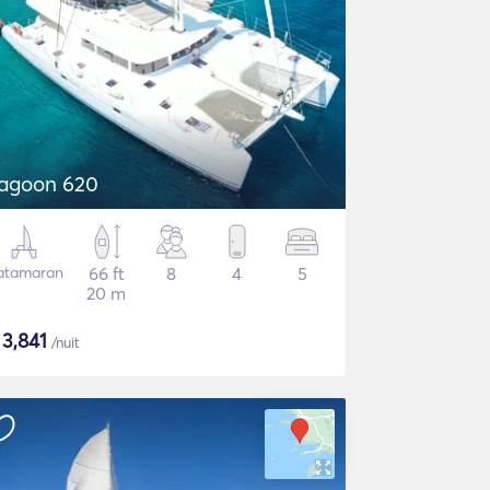
agoon 620
atamaran
66 ft
8
4
5
20 m
$
3,841
/nuit