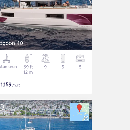
agoon 40
atamaran
39 ft
9
5
5
12 m
$
1,159
/nuit