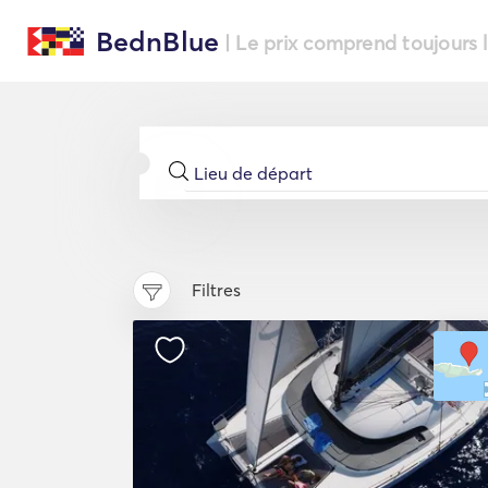
BednBlue
| Le prix comprend toujours 
Filtres