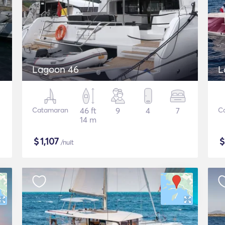
Lagoon 46
L
Catamaran
46 ft
9
4
7
C
14 m
$
1,107
/nuit