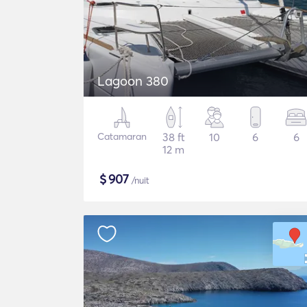
Lagoon 380
Catamaran
38 ft
10
6
6
12 m
$
907
/nuit