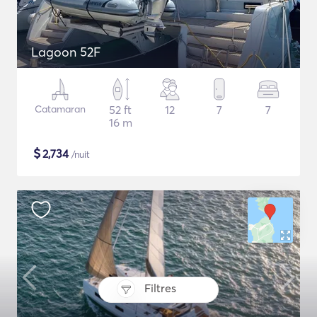
Lagoon 52F
Catamaran
52 ft
12
7
7
16 m
$
2,734
/nuit
Filtres