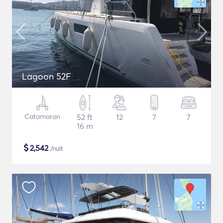
Lagoon 52F
Catamaran
52 ft
12
7
7
16 m
$
2,542
/nuit