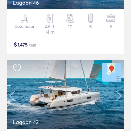
Lagoon 46
Catamaran
46 ft
10
5
6
14 m
$
1,475
/nuit
Lagoon 42