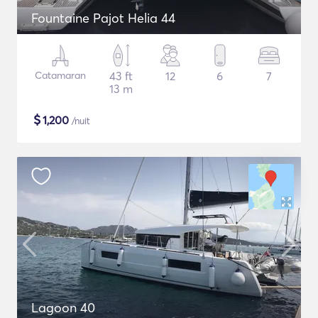
Fountaine Pajot Helia 44
Catamaran
43 ft
12
6
7
13 m
$
1,200
/nuit
Lagoon 40