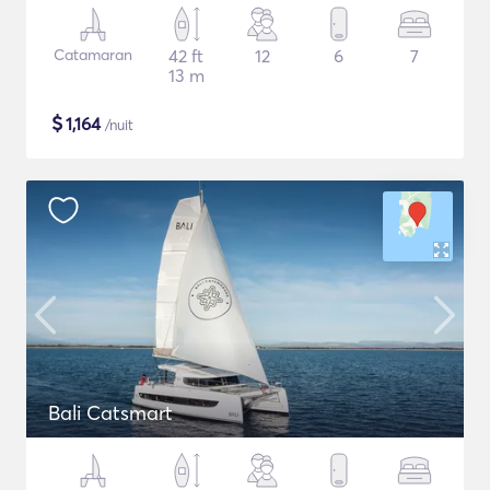
Catamaran
42 ft
12
6
7
13 m
$
1,164
/nuit
Bali Catsmart