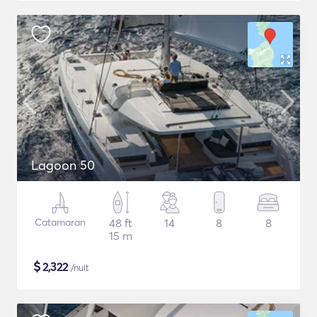
Lagoon 50
Catamaran
48 ft
14
8
8
15 m
$
2,322
/nuit