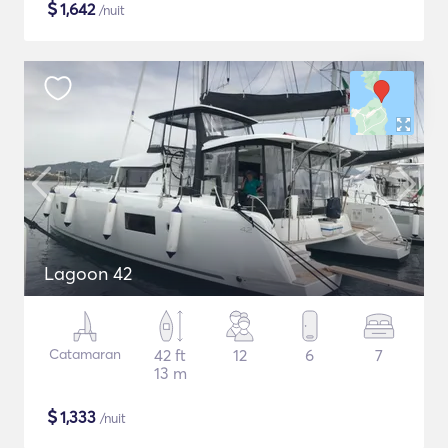
$
1,642
/nuit
Lagoon 42
Catamaran
42 ft
12
6
7
13 m
$
1,333
/nuit