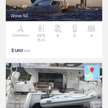
Wave 50
Catamaran
49 ft
8
4
4
15 m
$
1,402
/nuit