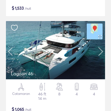
$
1,533
/nuit
Lagoon 46
Catamaran
46 ft
8
4
4
14 m
$
1,065
/nuit