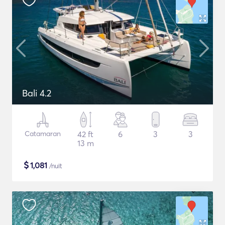
Bali 4.2
Catamaran
42 ft
6
3
3
13 m
$
1,081
/nuit