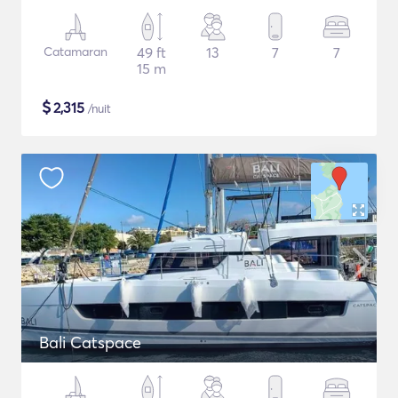
Catamaran
49 ft
13
7
7
15 m
$
2,315
/nuit
Bali Catspace