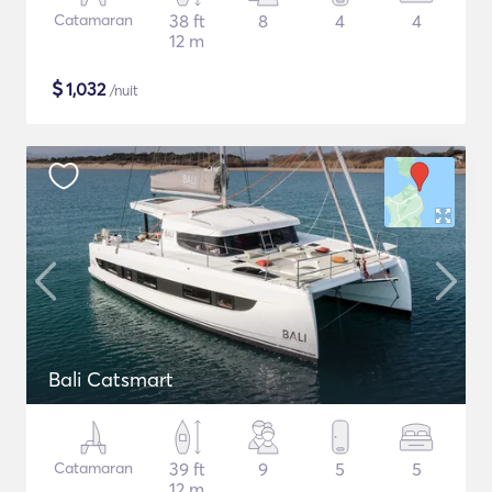
Catamaran
38 ft
8
4
4
12 m
$
1,032
/nuit
Bali Catsmart
Catamaran
39 ft
9
5
5
12 m