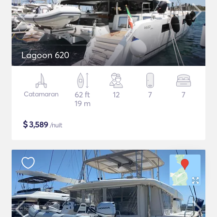
Lagoon 620
Catamaran
62 ft
12
7
7
19 m
$
3,589
/nuit