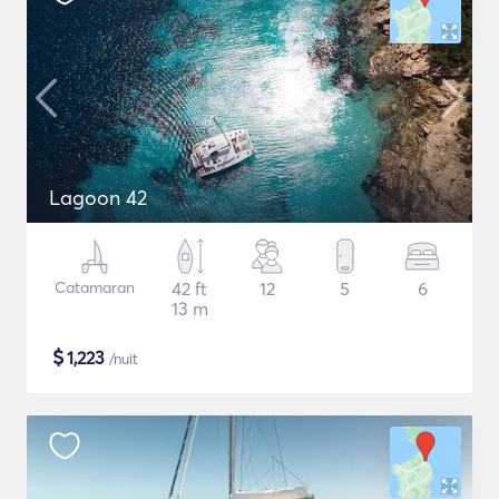
Lagoon 42
Catamaran
42 ft
12
5
6
13 m
$
1,223
/nuit