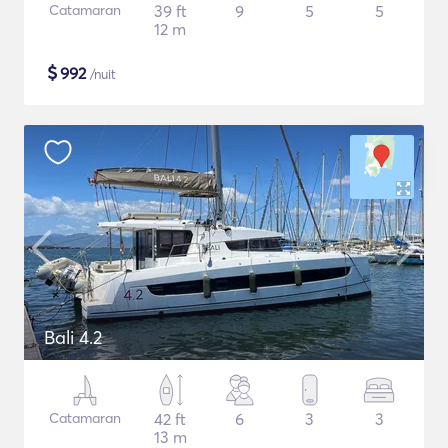
Catamaran
39 ft
9
5
5
12 m
$
992
/nuit
Bali 4.2
Catamaran
42 ft
6
3
3
13 m