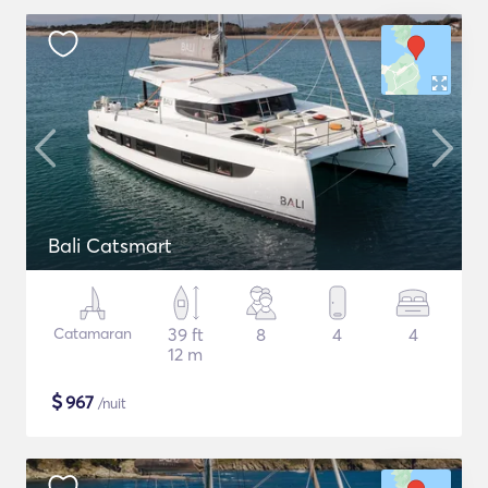
Bali Catsmart
Catamaran
39 ft
8
4
4
12 m
$
967
/nuit