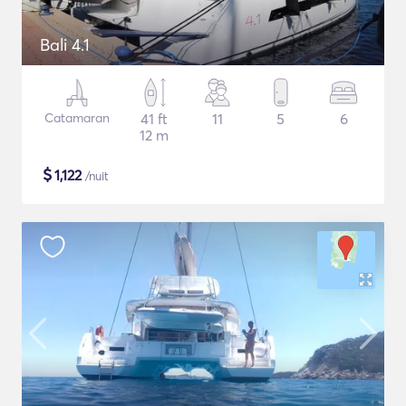
Bali 4.1
Catamaran
41 ft
11
5
6
12 m
$
1,122
/nuit