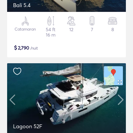
Bali 5.4
Catamaran
54 ft
12
7
8
16 m
$
2,790
/nuit
Lagoon 52F