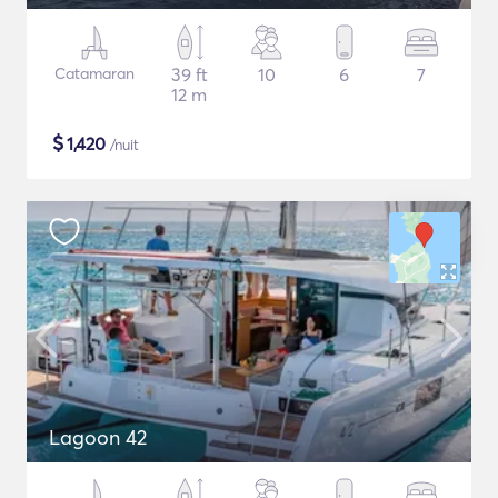
Catamaran
39 ft
10
6
7
12 m
$
1,420
/nuit
Lagoon 42