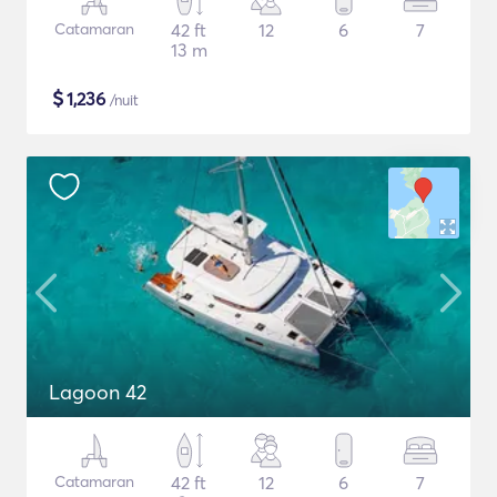
Catamaran
42 ft
12
6
7
13 m
$
1,236
/nuit
Lagoon 42
Catamaran
42 ft
12
6
7