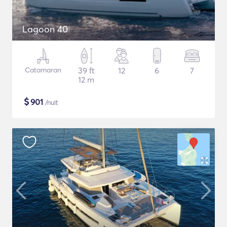
Lagoon 40
Catamaran
39 ft
12
6
7
12 m
$
901
/nuit