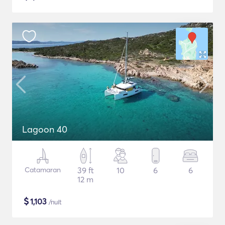
Lagoon 40
Catamaran
39 ft
10
6
6
12 m
$
1,103
/nuit