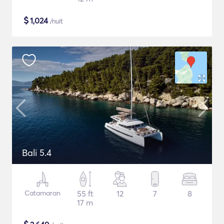
$
1,024
/nuit
Bali 5.4
Catamaran
55 ft
12
7
8
17 m