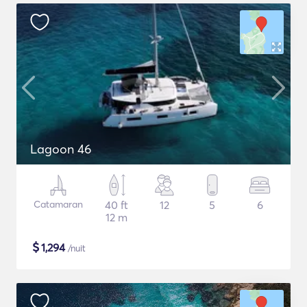
Lagoon 46
Catamaran
40 ft
12
5
6
12 m
$
1,294
/nuit