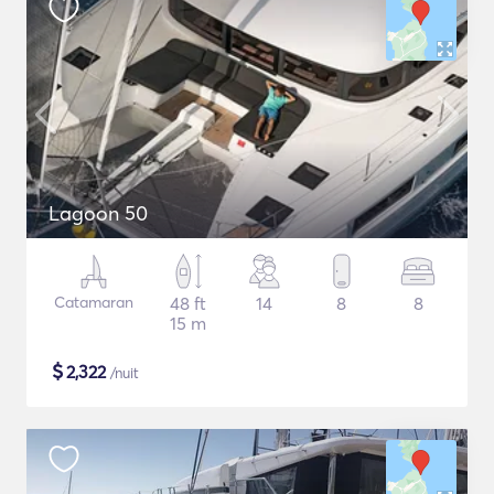
Lagoon 50
Catamaran
48 ft
14
8
8
15 m
$
2,322
/nuit