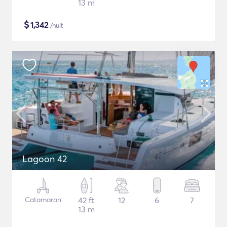
13 m
$
1,342
/nuit
Lagoon 42
Catamaran
42 ft
12
6
7
13 m