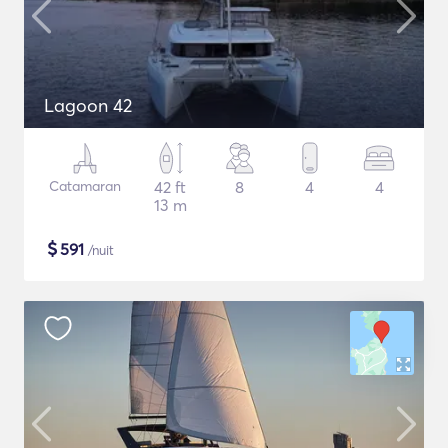
Lagoon 42
Catamaran
42 ft
8
4
4
13 m
$
591
/nuit