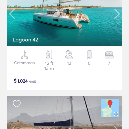
Lagoon 42
Catamaran
42 ft
12
6
7
13 m
$
1,024
/nuit