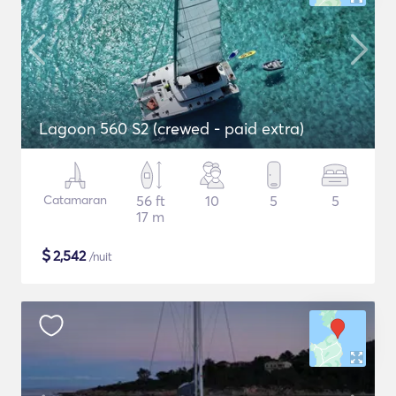
Lagoon 560 S2 (crewed - paid extra)
Catamaran
56 ft
10
5
5
17 m
$
2,542
/nuit