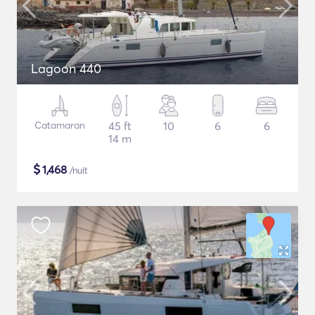
Lagoon 440
Catamaran
45 ft
10
6
6
14 m
$
1,468
/nuit