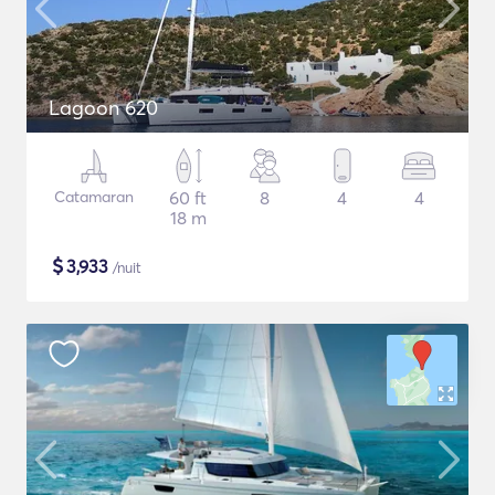
Lagoon 620
Catamaran
60 ft
8
4
4
18 m
$
3,933
/nuit