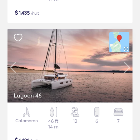
$
1,435
/nuit
Lagoon 46
Catamaran
46 ft
12
6
7
14 m