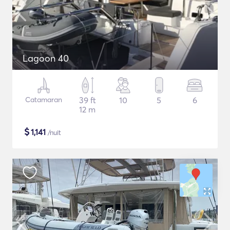
Lagoon 40
Catamaran
39 ft
10
5
6
12 m
$
1,141
/nuit