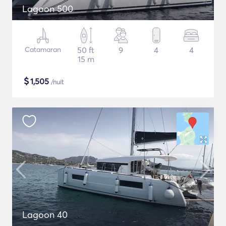
Lagoon 500
Catamaran
50 ft
9
4
4
15 m
$
1,505
/nuit
Lagoon 40