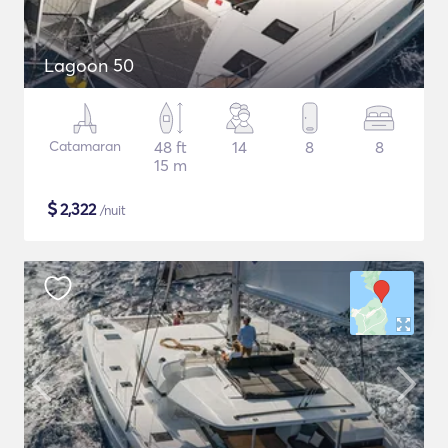
Lagoon 50
Catamaran
48 ft
14
8
8
15 m
$
2,322
/nuit