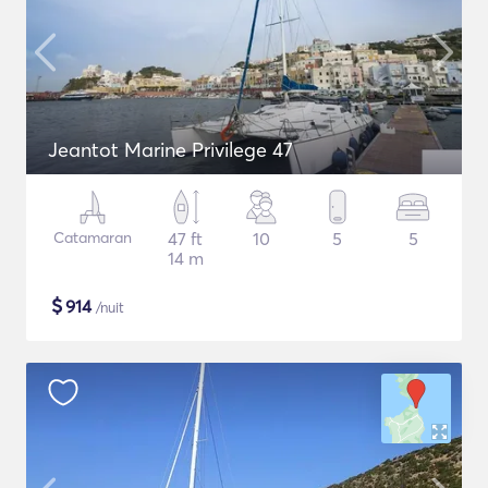
Jeantot Marine Privilege 47
Catamaran
47 ft
10
5
5
14 m
$
914
/nuit