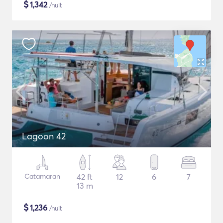
$
1,342
/nuit
Lagoon 42
Catamaran
42 ft
12
6
7
13 m
$
1,236
/nuit