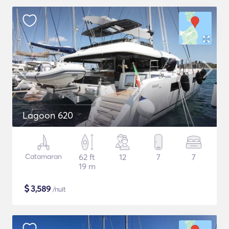
Lagoon 620
Catamaran
62 ft
12
7
7
19 m
$
3,589
/nuit