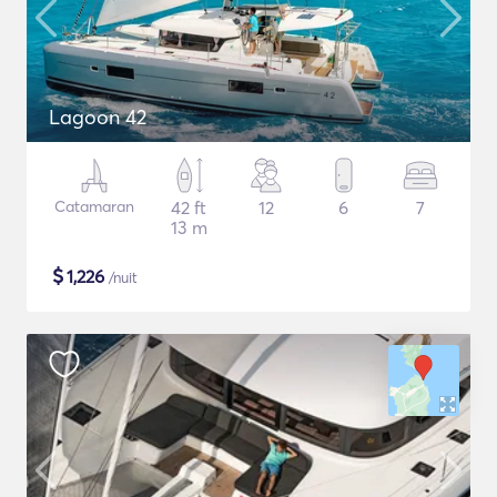
Lagoon 42
Catamaran
42 ft
12
6
7
13 m
$
1,226
/nuit