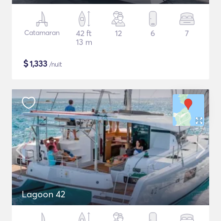
Catamaran
42 ft
12
6
7
13 m
$
1,333
/nuit
Lagoon 42