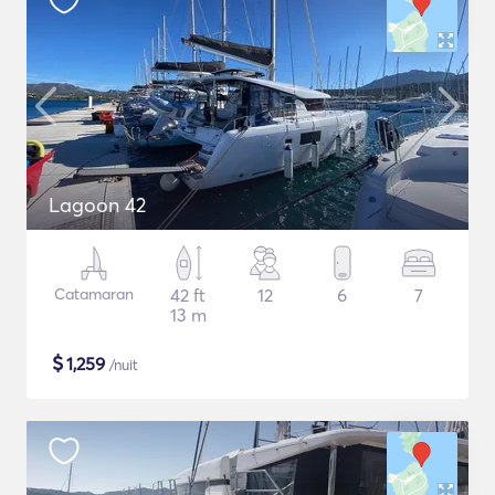
Lagoon 42
Catamaran
42 ft
12
6
7
13 m
$
1,259
/nuit