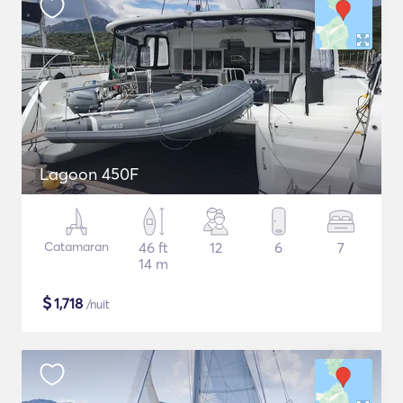
Lagoon 450F
Catamaran
46 ft
12
6
7
14 m
$
1,718
/nuit