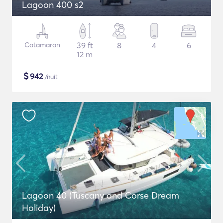
Lagoon 400 s2
Catamaran
39 ft
8
4
6
12 m
$
942
/nuit
Lagoon 40 (Tuscany and Corse Dream
Holiday)