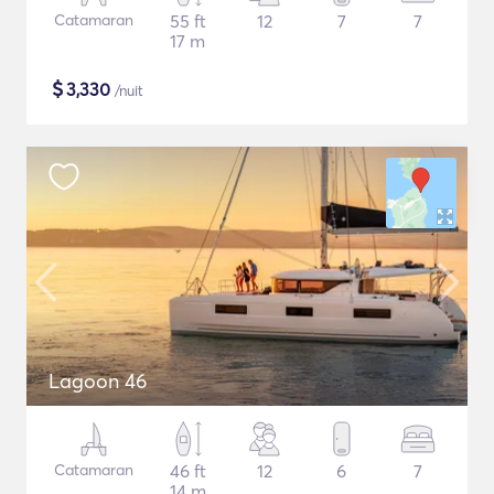
Catamaran
55 ft
12
7
7
17 m
$
3,330
/nuit
Lagoon 46
Catamaran
46 ft
12
6
7
14 m