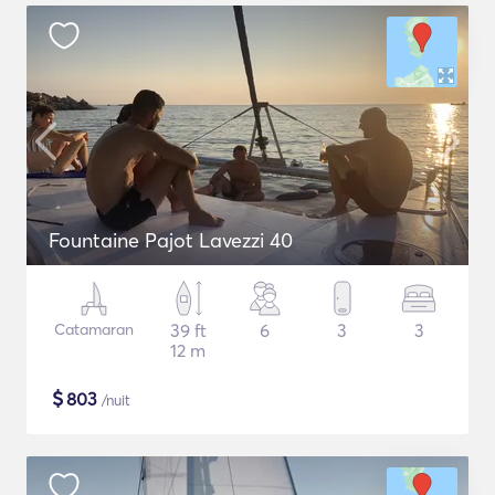
Fountaine Pajot Lavezzi 40
Catamaran
39 ft
6
3
3
12 m
$
803
/nuit