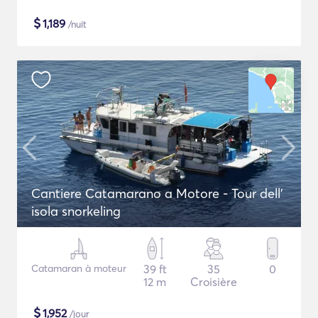
$
1,189
/nuit
Cantiere Catamarano a Motore - Tour dell'
isola snorkeling
Catamaran à moteur
39 ft
35
0
12 m
Croisière
$
1,952
/jour