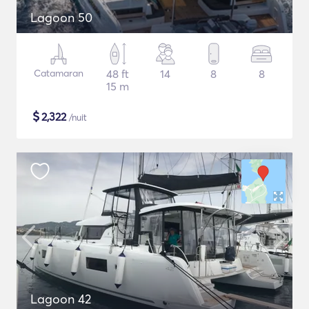
Lagoon 50
Catamaran
48 ft
14
8
8
15 m
$
2,322
/nuit
Lagoon 42