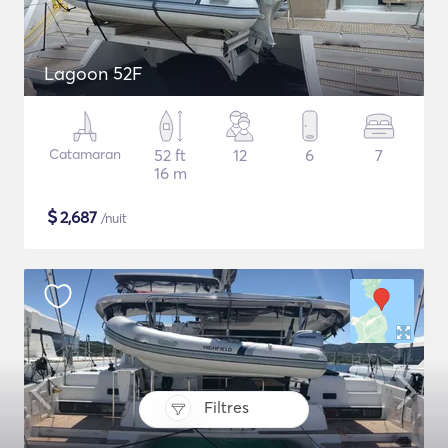
Lagoon 52F
Catamaran
52 ft
12
6
7
16 m
$
2,687
/nuit
Filtres