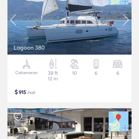
Lagoon 380
Catamaran
38 ft
10
6
6
12 m
$
915
/nuit