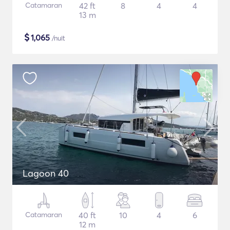
Catamaran
42 ft
8
4
4
13 m
$
1,065
/nuit
Lagoon 40
Catamaran
40 ft
10
4
6
12 m