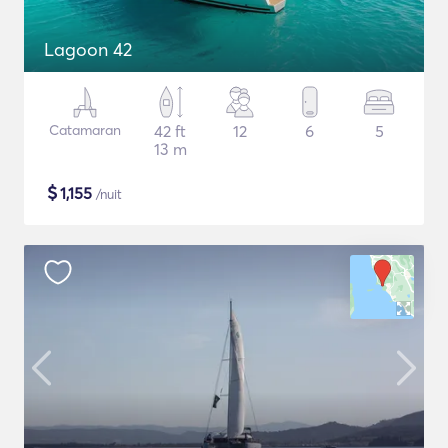
Lagoon 42
Catamaran
42 ft
12
6
5
13 m
$
1,155
/nuit