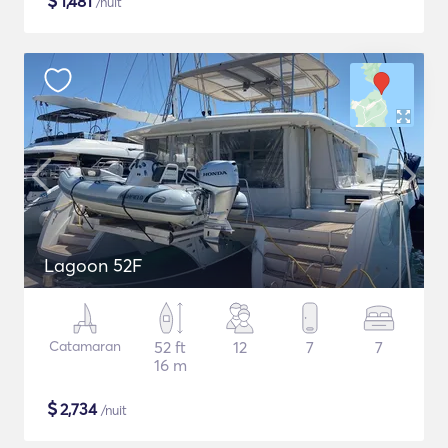
$
1,481
/nuit
Lagoon 52F
Catamaran
52 ft
12
7
7
16 m
$
2,734
/nuit