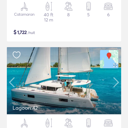
Catamaran
40 ft
8
5
6
12 m
$
1,722
/nuit
Lagoon 42