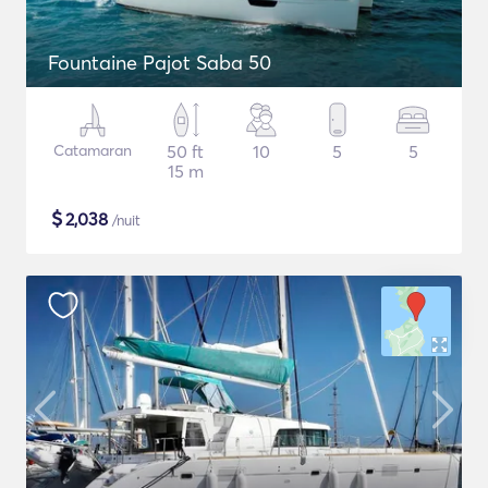
Fountaine Pajot Saba 50
Catamaran
50 ft
10
5
5
15 m
$
2,038
/nuit