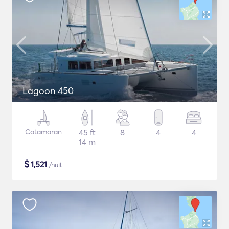
Lagoon 450
Catamaran
45 ft
8
4
4
14 m
$
1,521
/nuit