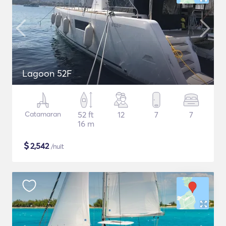
Lagoon 52F
Catamaran
52 ft
12
7
7
16 m
$
2,542
/nuit