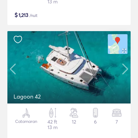
13 m
$
1,213
/nuit
Lagoon 42
Catamaran
42 ft
12
6
7
13 m