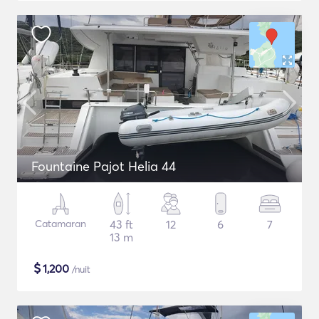
Fountaine Pajot Helia 44
Catamaran
43 ft
12
6
7
13 m
$
1,200
/nuit