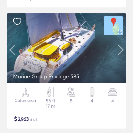
Marine Group Privilège 585
Catamaran
56 ft
8
4
4
17 m
$
2,963
/nuit