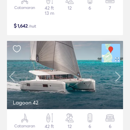
Catamaran
42 ft
12
6
7
13 m
$
1,642
/nuit
Lagoon 42
Catamaran
42 ft
12
6
6