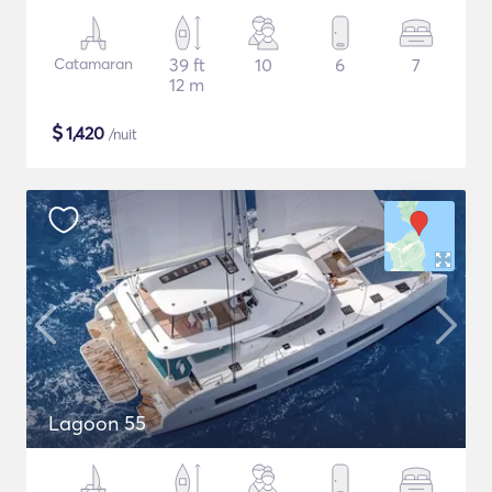
Catamaran
39 ft
10
6
7
12 m
$
1,420
/nuit
Lagoon 55