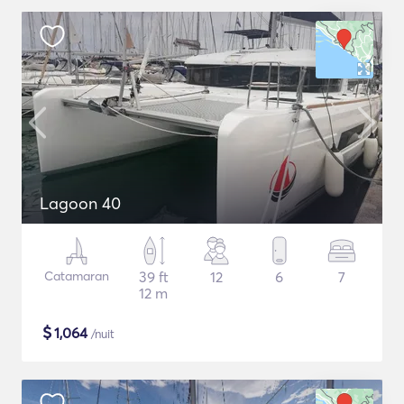
Lagoon 40
Catamaran
39 ft
12
6
7
12 m
$
1,064
/nuit