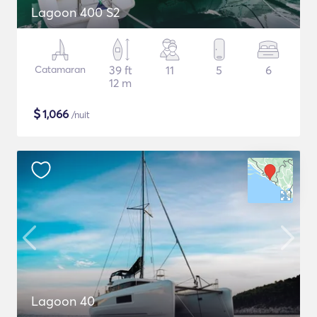
Lagoon 400 S2
Catamaran
39 ft
11
5
6
12 m
$
1,066
/nuit
Lagoon 40