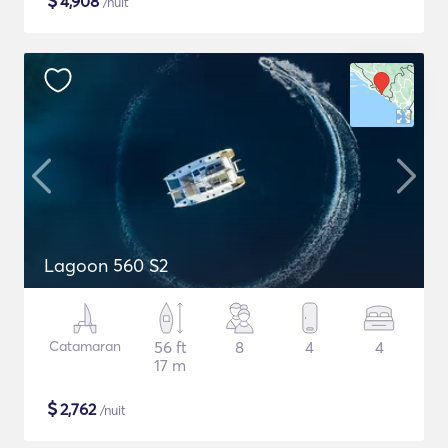
$
4,908
/nuit
Lagoon 560 S2
Catamaran
56 ft
8
4
4
17 m
$
2,762
/nuit