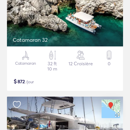
Catamaran 32
Catamaran
32 ft
12 Croisière
0
10 m
$
872
/jour