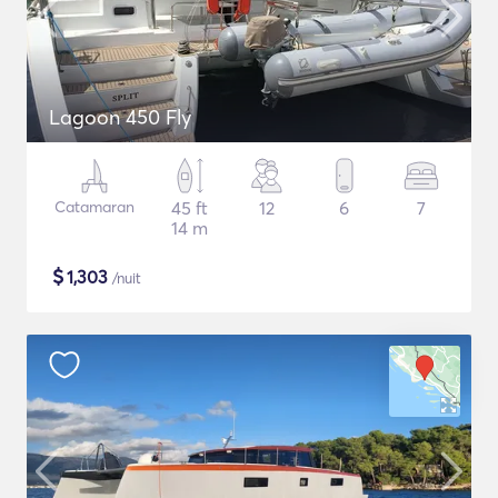
Lagoon 450 Fly
Catamaran
45 ft
12
6
7
14 m
$
1,303
/nuit