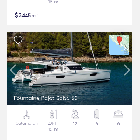
15 m
$
3,445
/nuit
Fountaine Pajot Saba 50
Catamaran
49 ft
12
6
6
15 m