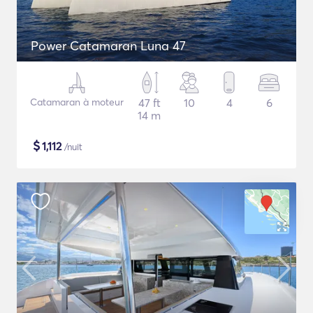
Power Catamaran Luna 47
Catamaran à moteur
47 ft
10
4
6
14 m
$
1,112
/nuit