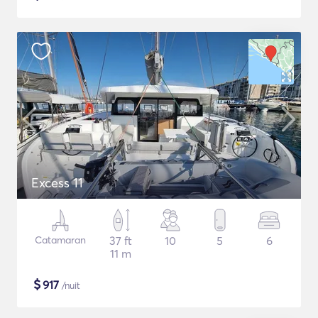
Excess 11
Catamaran
37 ft
10
5
6
11 m
$
917
/nuit