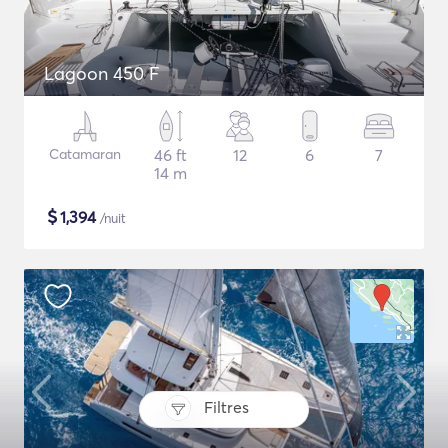
Lagoon 450 F
Catamaran
46 ft
12
6
7
14 m
$
1,394
/nuit
Filtres