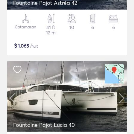
Fountaine Pajot Astréa 42
Catamaran
41 ft
10
6
6
12 m
$
1,065
/nuit
Fountaine Pajot Lucia 40