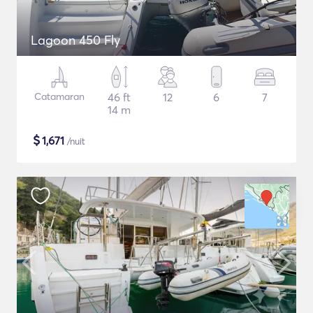
Lagoon 450 Fly
Catamaran
46 ft
12
6
7
14 m
$
1,671
/nuit