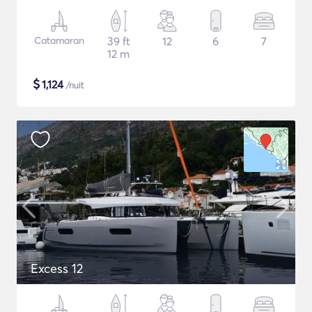
Catamaran
39 ft
12
6
7
12 m
$
1,124
/nuit
Excess 12