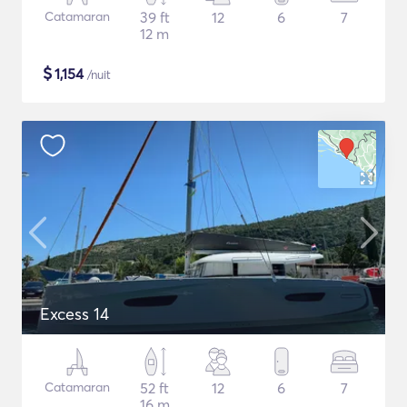
Catamaran
39 ft
12
6
7
12 m
$
1,154
/nuit
Excess 14
Catamaran
52 ft
12
6
7
16 m