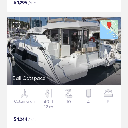
$
1,295
/nuit
Bali Catspace
Catamaran
40 ft
10
4
5
12 m
$
1,244
/nuit