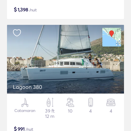
$
1,398
/nuit
Lagoon 380
Catamaran
39 ft
10
4
4
12 m
$
991
/nuit