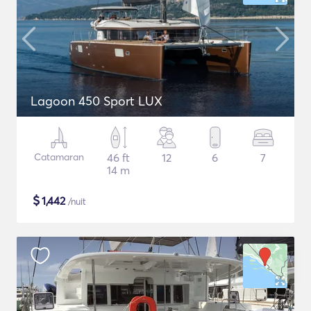
Lagoon 450 Sport LUX
Catamaran
46 ft
12
6
7
14 m
$
1,442
/nuit