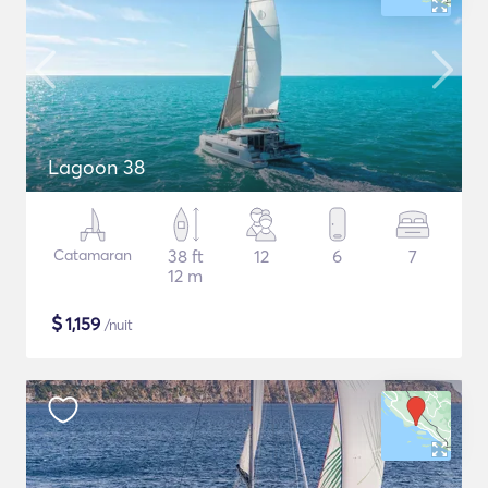
Lagoon 38
Catamaran
38 ft
12
6
7
12 m
$
1,159
/nuit