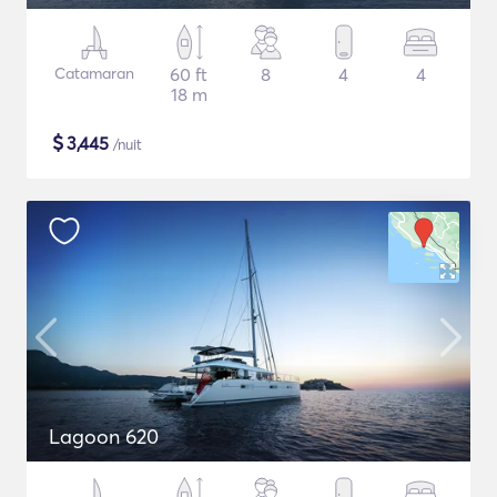
Catamaran
60 ft
8
4
4
18 m
$
3,445
/nuit
Lagoon 620