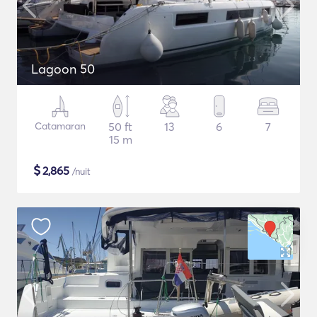
Lagoon 50
Catamaran
50 ft
13
6
7
15 m
$
2,865
/nuit