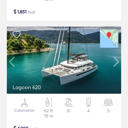
$
1,851
/nuit
Lagoon 620
Catamaran
62 ft
8
4
5
19 m