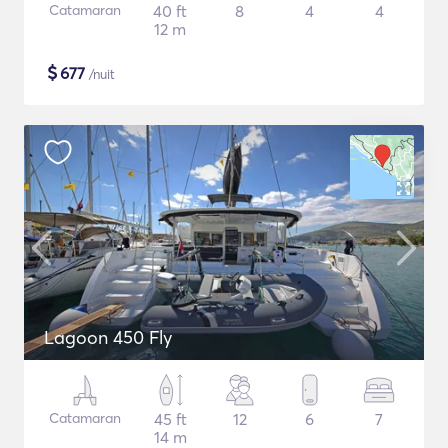
Catamaran
40 ft
8
4
4
12 m
$
677
/nuit
Lagoon 450 Fly
Catamaran
45 ft
12
6
7
14 m