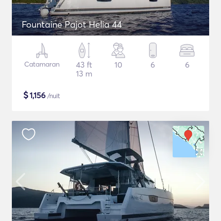
Fountaine Pajot Helia 44
Catamaran
43 ft
10
6
6
13 m
$
1,156
/nuit