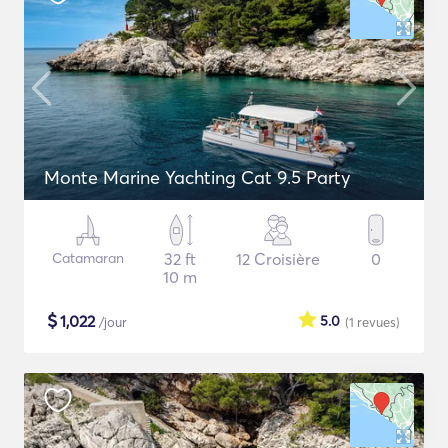
Monte Marine Yachting Cat 9.5 Party
Catamaran
32 ft
12 Croisière
0
10 m
$
1,022
5.0
/jour
(1
revues
)