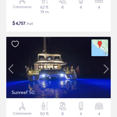
Catamaran
62 ft
8
4
4
19 m
$
4,757
/nuit
Sunreef 50
Catamaran
50 ft
8
4
4