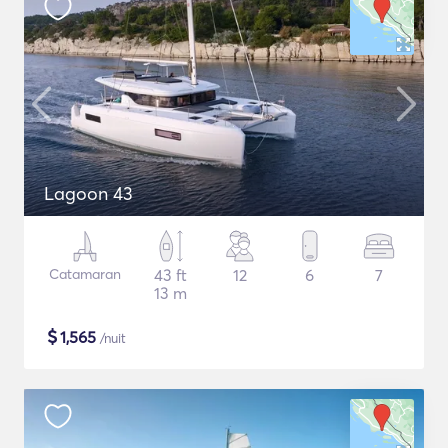
Lagoon 43
Catamaran
43 ft
12
6
7
13 m
$
1,565
/nuit