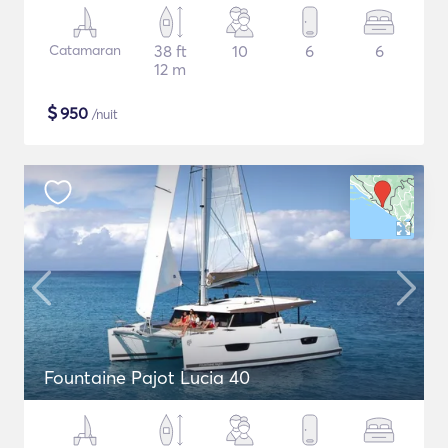
Catamaran
38 ft
10
6
6
12 m
$
950
/nuit
Fountaine Pajot Lucia 40