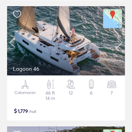
Lagoon 46
Catamaran
46 ft
12
6
7
14 m
$
1,779
/nuit