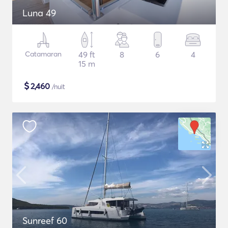
Luna 49
Catamaran
49 ft
8
6
4
15 m
$
2,460
/nuit
Sunreef 60