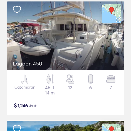
Lagoon 450
Catamaran
46 ft
12
6
7
14 m
$
1,246
/nuit