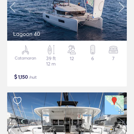
Lagoon 40
Catamaran
39 ft
12
6
7
12 m
$
1,150
/nuit