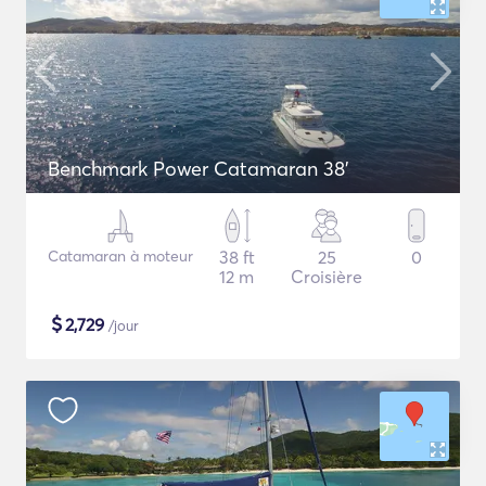
Benchmark Power Catamaran 38'
Catamaran à moteur
38 ft
25
0
12 m
Croisière
$
2,729
/jour