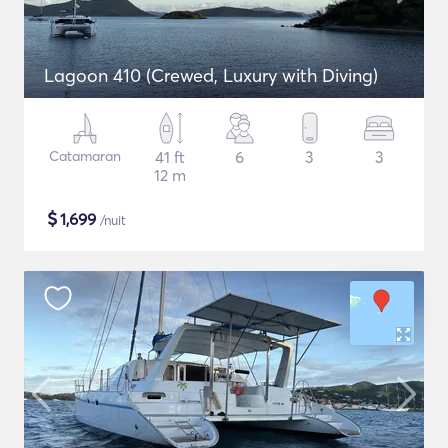
Lagoon 410 (Crewed, Luxury with Diving)
Catamaran
41 ft
6
3
3
12 m
$
1,699
/nuit