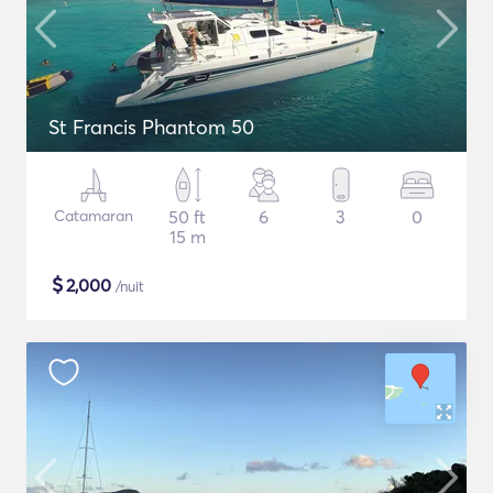
St Francis Phantom 50
Catamaran
50 ft
6
3
0
15 m
$
2,000
/nuit