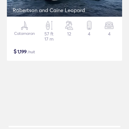
Robertson and Caine Leopard
Catamaran
57 ft
12
4
4
17 m
$
1,199
/nuit