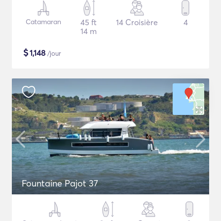
Catamaran
45 ft
14 Croisière
4
14 m
$
1,148
/jour
Fountaine Pajot 37