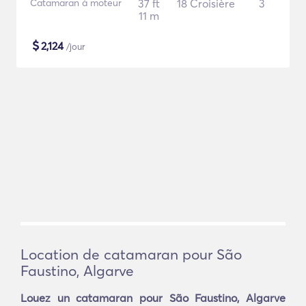
Catamaran à moteur
37 ft
18 Croisière
3
11 m
$
2,124
/jour
Location de catamaran pour São
Faustino, Algarve
Louez un catamaran pour São Faustino, Algarve