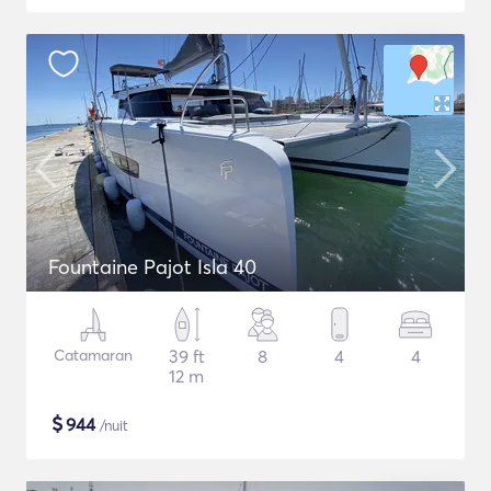
Fountaine Pajot Isla 40
Catamaran
39 ft
8
4
4
12 m
$
944
/nuit