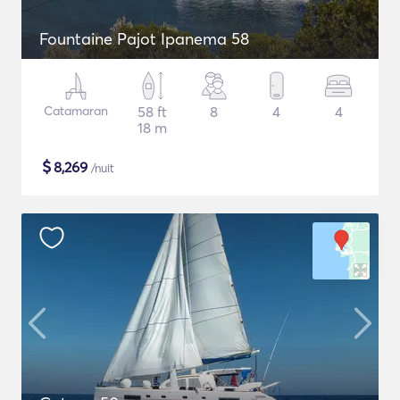
Fountaine Pajot Ipanema 58
Catamaran
58 ft
8
4
4
18 m
$
8,269
/nuit