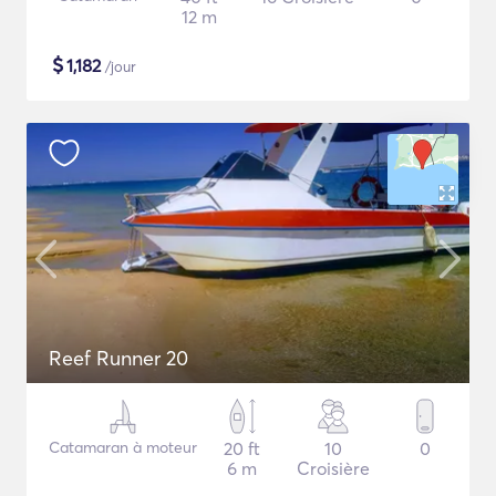
12 m
$
1,182
/jour
Reef Runner 20
Catamaran à moteur
20 ft
10
0
6 m
Croisière