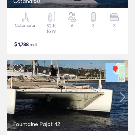
Catana 50
Catamaran
52 ft
6
3
3
16 m
$
1,788
/nuit
Fountaine Pajot 42