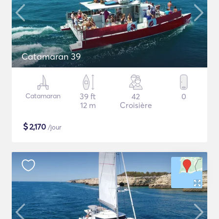
Catamaran 39
Catamaran
39 ft
42
0
12 m
Croisière
$
2,170
/jour