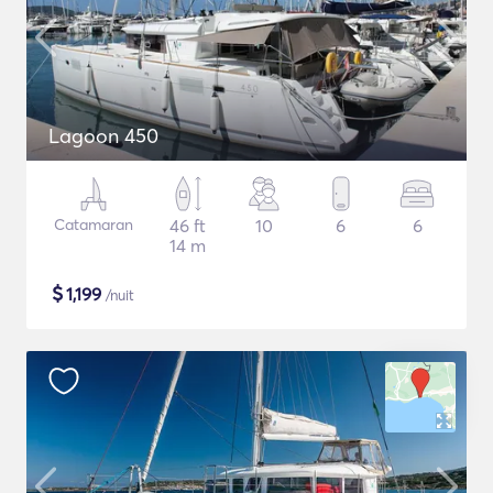
Lagoon 450
Catamaran
46 ft
10
6
6
14 m
$
1,199
/nuit