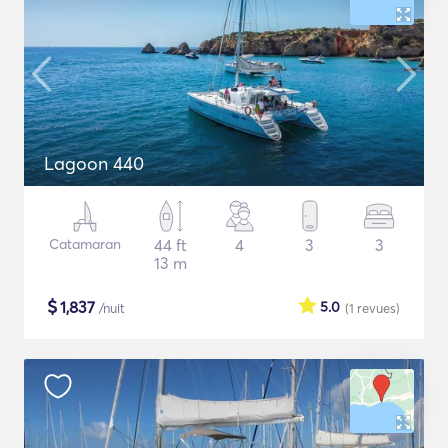
Lagoon 440
Catamaran
44 ft
4
3
3
13 m
$
1,837
5.0
/nuit
(1
revues
)