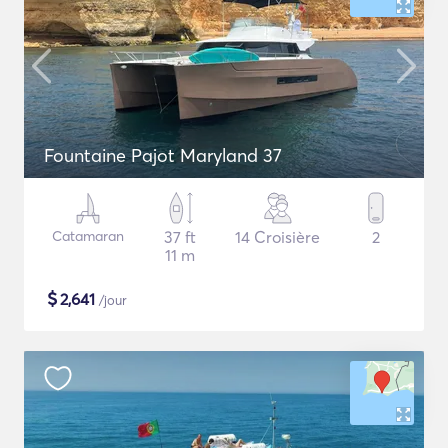
Fountaine Pajot Maryland 37
Catamaran
37 ft
14 Croisière
2
11 m
$
2,641
/jour