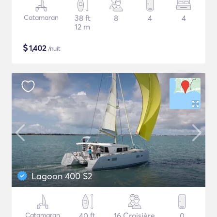
Catamaran
38 ft
8
4
4
12 m
$
1,402
/nuit
Lagoon 400 S2
Catamaran
40 ft
16 Croisière
0