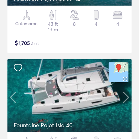
Catamaran
43 ft
8
4
4
13 m
$
1,705
/nuit
Fountaine Pajot Isla 40