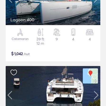
Lagoon 400
Catamaran
39 ft
9
4
4
12 m
$
1,042
/nuit