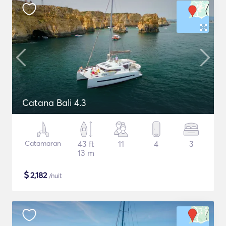
Catana Bali 4.3
Catamaran
43 ft
11
4
3
13 m
$
2,182
/nuit