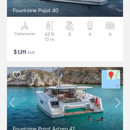
Fountaine Pajot 40
Catamaran
43 ft
8
4
6
13 m
$
1,311
/nuit
Fountaine Pajot Astrea 42