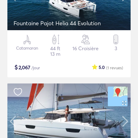
Fountaine Pajot Helia 44 Evolution
Catamaran
44 ft
16 Croisière
3
13 m
$
2,067
5.0
/jour
(1
revues
)