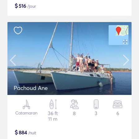
$
516
/jour
Pachoud Ane
Catamaran
36 ft
8
3
6
11 m
$
884
/nuit