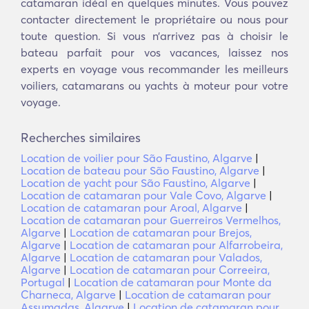
catamaran idéal en quelques minutes. Vous pouvez
contacter directement le propriétaire ou nous pour
toute question. Si vous n’arrivez pas à choisir le
bateau parfait pour vos vacances, laissez nos
experts en voyage vous recommander les meilleurs
voiliers, catamarans ou yachts à moteur pour votre
voyage.
Recherches similaires
Location de voilier pour São Faustino, Algarve
|
Location de bateau pour São Faustino, Algarve
|
Location de yacht pour São Faustino, Algarve
|
Location de catamaran pour Vale Covo, Algarve
|
Location de catamaran pour Aroal, Algarve
|
Location de catamaran pour Guerreiros Vermelhos,
Algarve
|
Location de catamaran pour Brejos,
Algarve
|
Location de catamaran pour Alfarrobeira,
Algarve
|
Location de catamaran pour Valados,
Algarve
|
Location de catamaran pour Correeira,
Portugal
|
Location de catamaran pour Monte da
Charneca, Algarve
|
Location de catamaran pour
Assumadas, Algarve
|
Location de catamaran pour