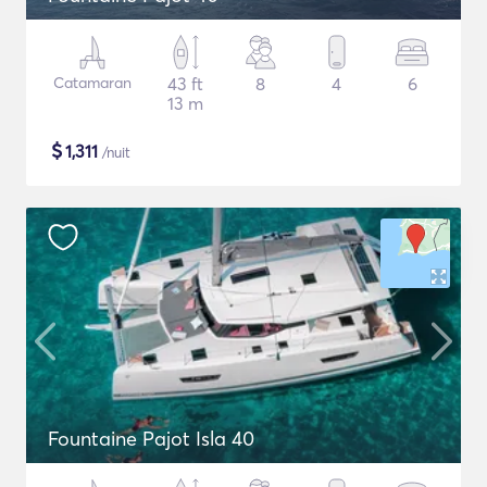
Catamaran
43 ft
8
4
6
13 m
$
1,311
/nuit
Fountaine Pajot Isla 40