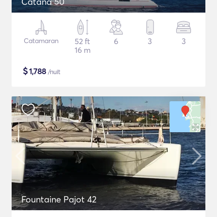
Catana 50
Catamaran
52 ft
6
3
3
16 m
$
1,788
/nuit
Fountaine Pajot 42