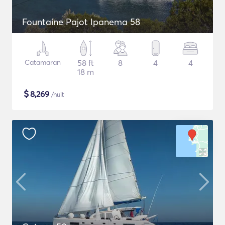
Fountaine Pajot Ipanema 58
Catamaran
58 ft
8
4
4
18 m
$
8,269
/nuit