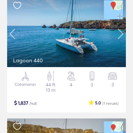
Lagoon 440
Catamaran
44 ft
4
3
3
13 m
$
1,837
5.0
/nuit
(1
revues
)