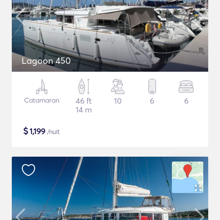
Lagoon 450
Catamaran
46 ft
10
6
6
14 m
$
1,199
/nuit