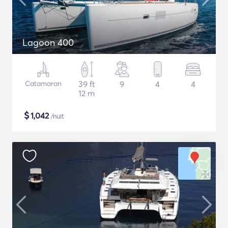
Lagoon 400
Catamaran
39 ft
9
4
4
12 m
$
1,042
/nuit