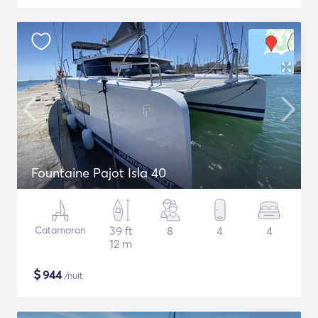
Fountaine Pajot Isla 40
Catamaran
39 ft
8
4
4
12 m
$
944
/nuit