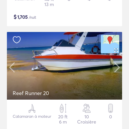
13 m
$
1,705
/nuit
Reef Runner 20
Catamaran à moteur
20 ft
10
0
6 m
Croisière