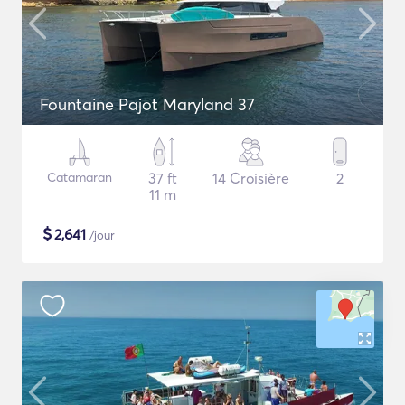
Fountaine Pajot Maryland 37
Catamaran
37 ft
14 Croisière
2
11 m
$
2,641
/jour