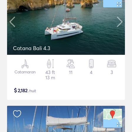
Catana Bali 4.3
Catamaran
43 ft
11
4
3
13 m
$
2,182
/nuit