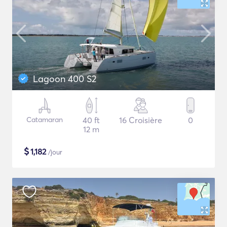
Lagoon 400 S2
Catamaran
40 ft
16 Croisière
0
12 m
$
1,182
/jour