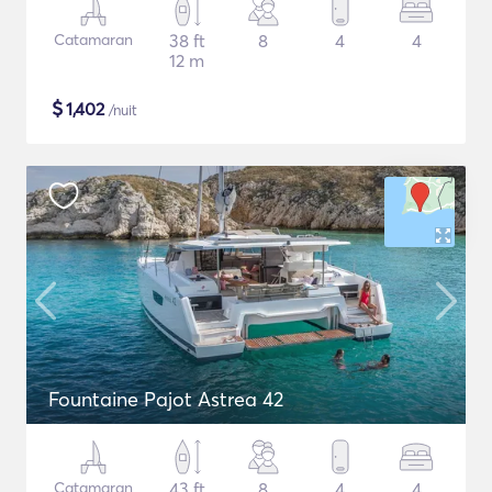
Catamaran
38 ft
8
4
4
12 m
$
1,402
/nuit
Fountaine Pajot Astrea 42
Catamaran
43 ft
8
4
4