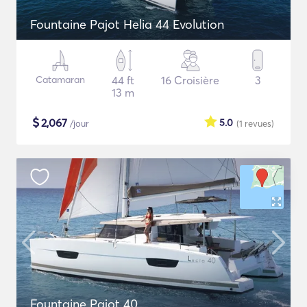
Fountaine Pajot Helia 44 Evolution
Catamaran
44 ft
16 Croisière
3
13 m
$
2,067
5.0
/jour
(1
revues
)
Fountaine Pajot 40