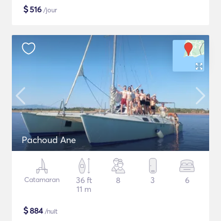
$
516
/jour
Pachoud Ane
Catamaran
36 ft
8
3
6
11 m
$
884
/nuit