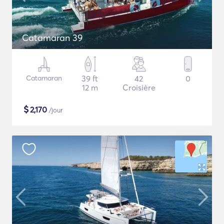
Catamaran 39
Catamaran
39 ft
42
0
12 m
Croisière
$
2,170
/jour