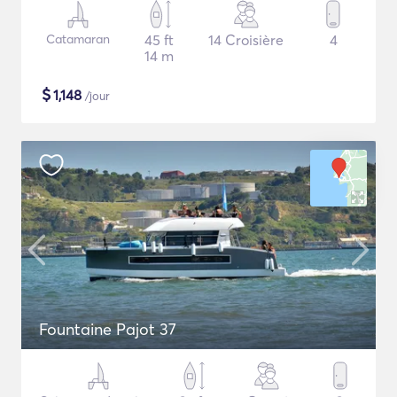
Catamaran
45 ft
14 Croisière
4
14 m
$
1,148
/jour
Fountaine Pajot 37