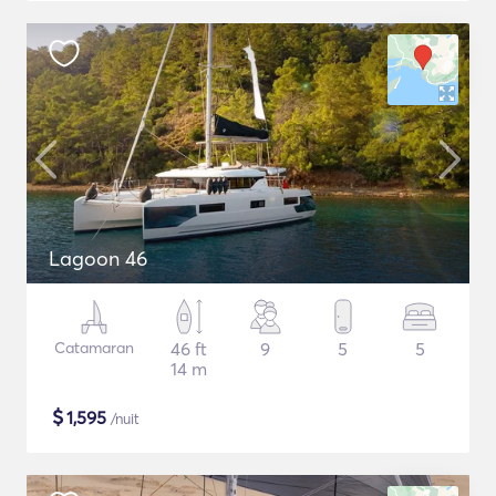
Lagoon 46
Catamaran
46 ft
9
5
5
14 m
$
1,595
/nuit