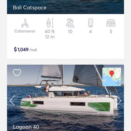
Bali Catspace
Catamaran
40 ft
10
4
5
12 m
$
1,049
/nuit
Lagoon 40