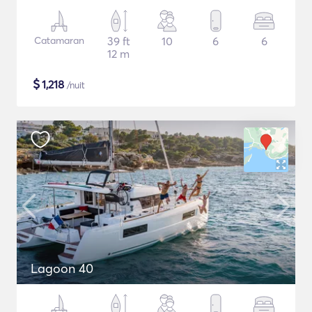
Catamaran
39 ft
10
6
6
12 m
$
1,218
/nuit
Lagoon 40