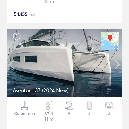
13 m
$
1,455
/nuit
Aventura 37 (2024 New)
Catamaran
37 ft
8
4
4
11 m