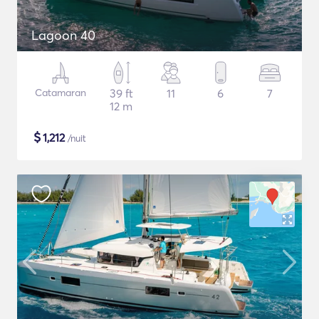
Lagoon 40
Catamaran
39 ft
11
6
7
12 m
$
1,212
/nuit