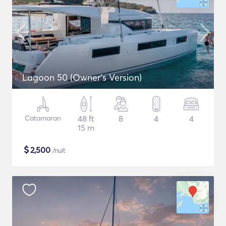
Lagoon 50 (Owner's Version)
Catamaran
48 ft
8
4
4
15 m
$
2,500
/nuit