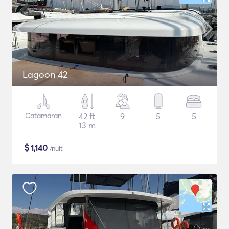
Lagoon 42
Catamaran
42 ft
9
5
5
13 m
$
1,140
/nuit