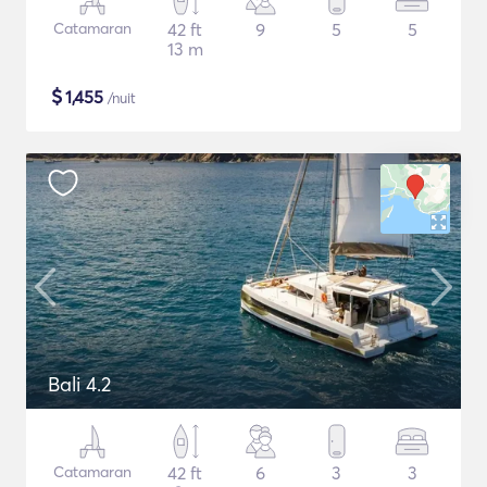
Catamaran
42 ft
9
5
5
13 m
$
1,455
/nuit
Bali 4.2
Catamaran
42 ft
6
3
3