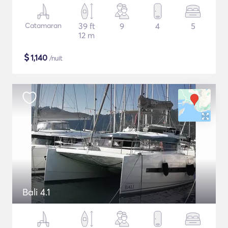
Catamaran
39 ft
9
4
5
12 m
$
1,140
/nuit
Bali 4.1