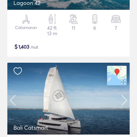
Lagoon 42
Catamaran
42 ft
11
6
7
13 m
$
1,403
/nuit
Bali Catsmart