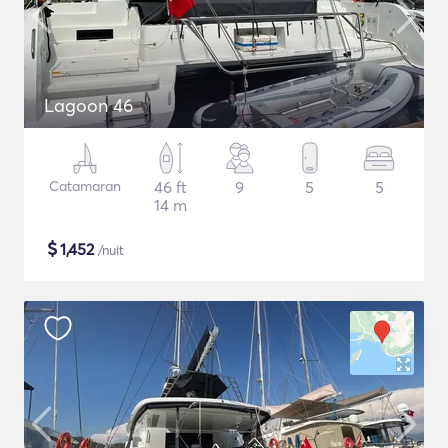
Lagoon 46
Catamaran
46 ft
9
5
5
14 m
$
1,452
/nuit