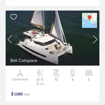
Bali Catspace
Catamaran
41 ft
10
4
5
12 m
$
1,083
/nuit