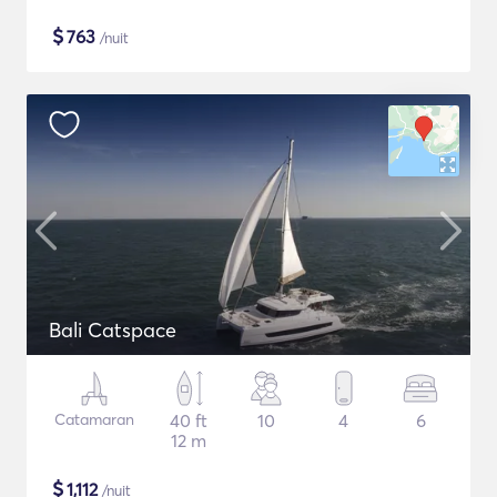
$
763
/nuit
Bali Catspace
Catamaran
40 ft
10
4
6
12 m
$
1,112
/nuit