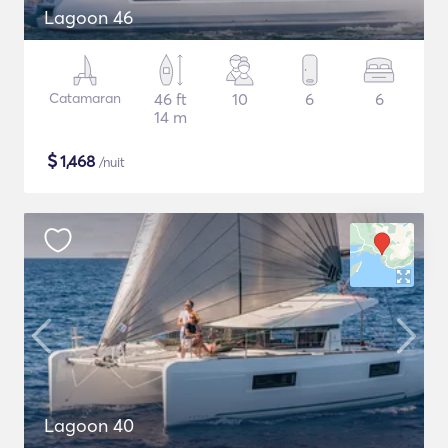
Lagoon 46
Catamaran
46 ft
10
6
6
14 m
$
1,468
/nuit
Lagoon 40