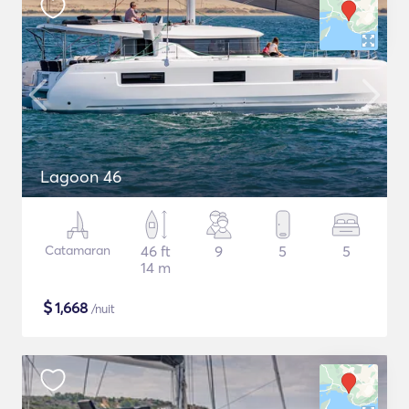
Lagoon 46
Catamaran
46 ft
9
5
5
14 m
$
1,668
/nuit