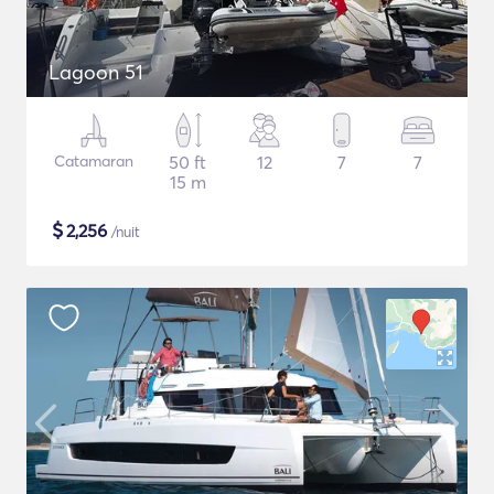
Lagoon 51
Catamaran
50 ft
12
7
7
15 m
$
2,256
/nuit