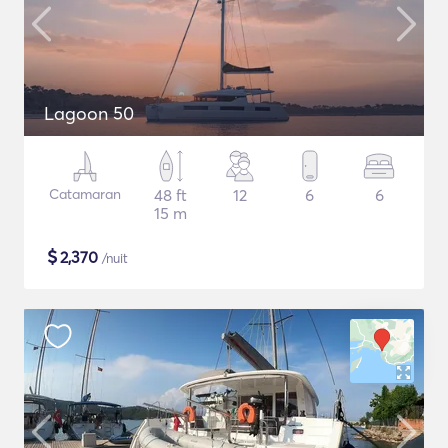
Lagoon 50
Catamaran
48 ft
12
6
6
15 m
$
2,370
/nuit