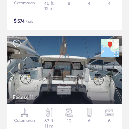
Catamaran
40 ft
8
4
4
12 m
$
574
/nuit
Excess 11
Catamaran
37 ft
10
6
6
11 m