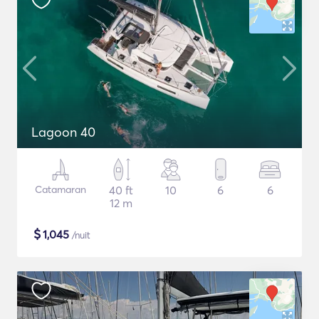
Lagoon 40
Catamaran
40 ft
10
6
6
12 m
$
1,045
/nuit