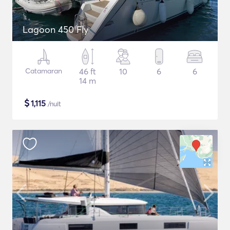
Lagoon 450 Fly
Catamaran
46 ft
10
6
6
14 m
$
1,115
/nuit