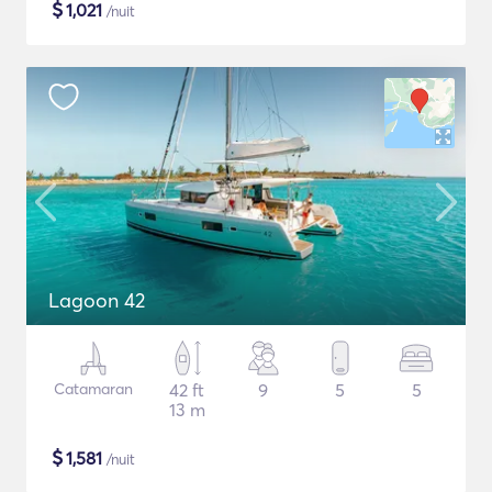
$
1,021
/nuit
Lagoon 42
Catamaran
42 ft
9
5
5
13 m
$
1,581
/nuit