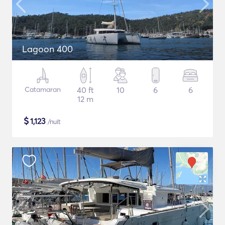
Lagoon 400
Catamaran
40 ft
10
6
6
12 m
$
1,123
/nuit