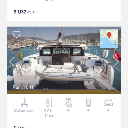
$
1,132
/nuit
Excess 11
Catamaran
37 ft
9
5
5
11 m