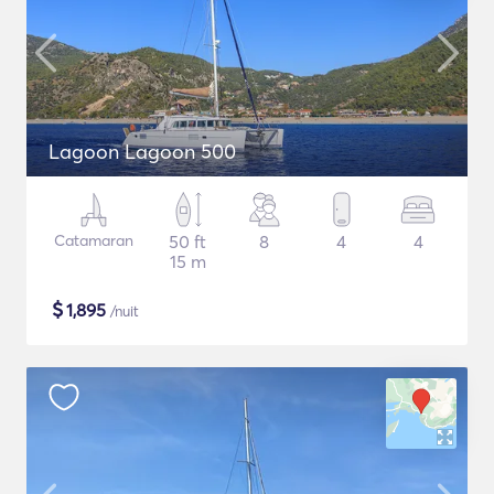
Lagoon Lagoon 500
Catamaran
50 ft
8
4
4
15 m
$
1,895
/nuit