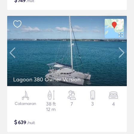
$
749
/nuit
Lagoon 380 Owner Version
Catamaran
38 ft
7
3
4
12 m
$
639
/nuit