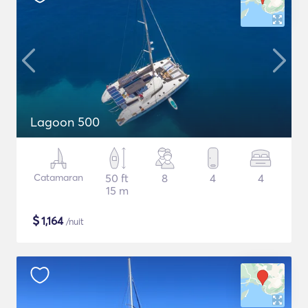
Lagoon 500
Catamaran
50 ft
8
4
4
15 m
$
1,164
/nuit