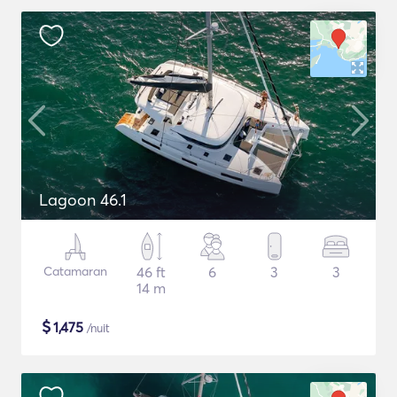
Lagoon 46.1
Catamaran
46 ft
6
3
3
14 m
$
1,475
/nuit