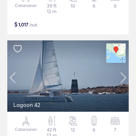
Catamaran
39 ft
10
6
6
12 m
$
1,017
/nuit
Lagoon 42
Catamaran
42 ft
12
6
7
13 m