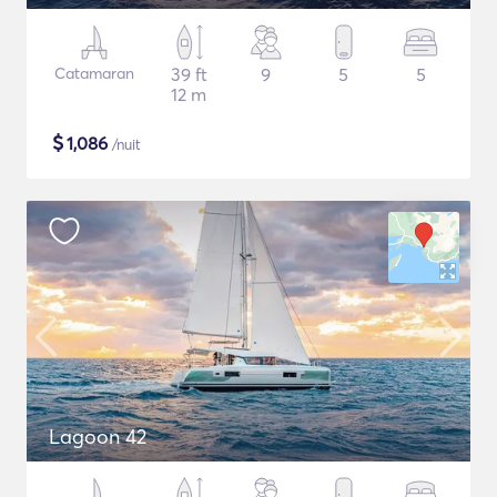
Catamaran
39 ft
9
5
5
12 m
$
1,086
/nuit
Lagoon 42