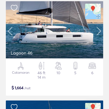
Lagoon 46
Catamaran
46 ft
10
5
6
14 m
$
1,664
/nuit