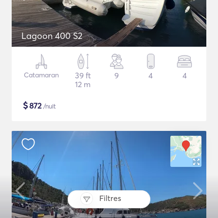
Lagoon 400 S2
Catamaran
39 ft
9
4
4
12 m
$
872
/nuit
Filtres