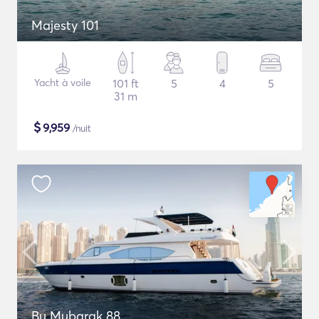
Majesty 101
Yacht à voile
101 ft
5
4
5
31 m
$
9,959
/nuit
Bu Mubarak 88