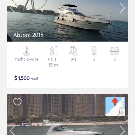
Alstom 2015
Yacht à voile
50 ft
20
3
3
15 m
$
1,500
/nuit