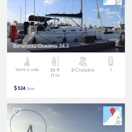
Beneteau Oceanis 34.3
Yacht à voile
36 ft
8 Croisière
1
11 m
$
524
/jour