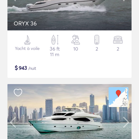
ORYX 36
Yacht à voile
36 ft
10
2
2
11 m
$
943
/nuit