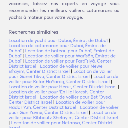
vacances, laissez nos experts en voyage vous
recommander les meilleurs voiliers, catamarans ou
yachts à moteur pour votre voyage.
Recherches similaires
Location de yacht pour Dubaï, Émirat de Dubaï
|
Location de catamaran pour Dubaï, Émirat de
Dubaï
|
Location de bateau pour Dubaï, Émirat de
Dubaï
|
Location de voilier pour Warīsān, Émirat de
Dubaï
|
Location de voilier pour Fardīsiyā, Center
District Israel
|
Location de voilier pour Newe
Efrayim, Center District Israel
|
Location de voilier
pour Ganei Tikva, Center District Israel
|
Location de
voilier pour Kefar HaYaroq, Center District Israel
|
Location de voilier pour H̱erut, Center District Israel
|
Location de voilier pour ‘En HaH̱oresh, Center
District Israel
|
Location de voilier pour Bet ‘Oved,
Center District Israel
|
Location de voilier pour
Hadar ‘Am, Center District Israel
|
Location de voilier
pour Gan Yavne, Center District Israel
|
Location de
voilier pour Kibboutz Shefayim, Center District Israel
|
Location de voilier pour Netanya, Center District
Israel