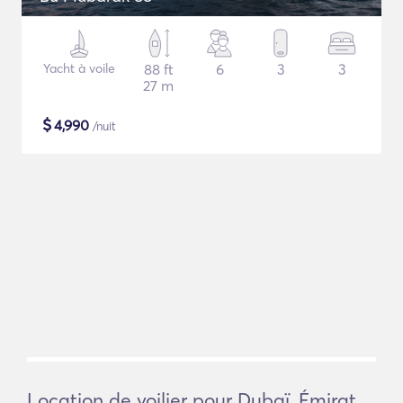
Yacht à voile
88 ft
6
3
3
27 m
$
4,990
/nuit
Location de voilier pour Dubaï, Émirat