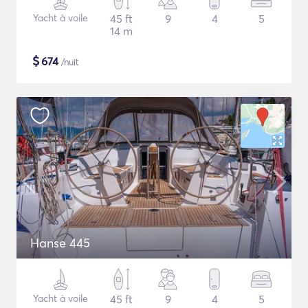
Yacht à voile
45 ft
9
4
5
14 m
$
674
/nuit
Hanse 445
Yacht à voile
45 ft
9
4
5