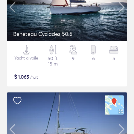
Beneteau Cyclades 50.5
Yacht à voile
50 ft
9
6
5
15 m
$
1,065
/nuit