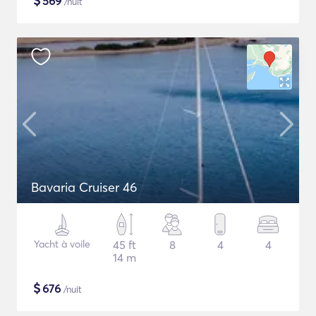
$
569
/nuit
Bavaria Cruiser 46
Yacht à voile
45 ft
8
4
4
14 m
$
676
/nuit