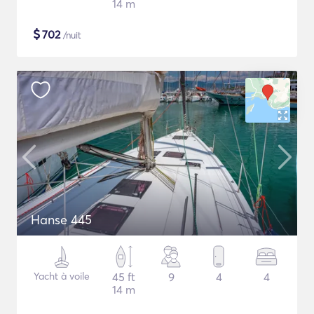
14 m
$
702
/nuit
Hanse 445
Yacht à voile
45 ft
9
4
4
14 m