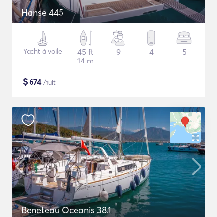
Hanse 445
Yacht à voile
45 ft
9
4
5
14 m
$
674
/nuit
Beneteau Oceanis 38.1