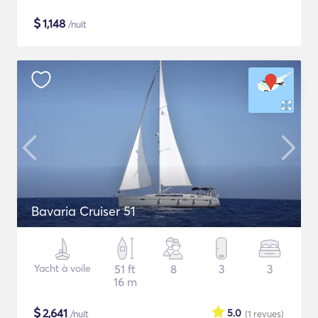
$
1,148
/nuit
Bavaria Cruiser 51
Yacht à voile
51 ft
8
3
3
16 m
$
2,641
5.0
/nuit
(1
revues
)