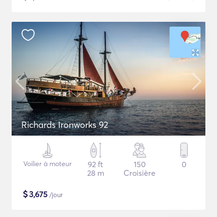
Richards Ironworks 92
Voilier à moteur
92 ft
150
0
28 m
Croisière
$
3,675
/jour