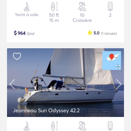
Yacht à voile
50 ft
10
2
15 m
Croisière
$
964
5.0
/jour
(1
revues
)
Jeanneau Sun Odyssey 42.2