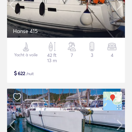
Hanse 415
Yacht à voile
42 ft
7
3
4
13 m
$
622
/nuit