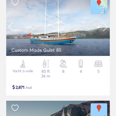
Custom Made Gulet 85
Yacht à voile
85 ft
8
4
5
26 m
$
2,871
/nuit