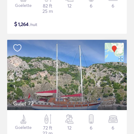
Goélette
82 ft
12
6
6
25 m
$
1,264
/nuit
Gulet 72
Goélette
72 ft
12
6
6
22 m