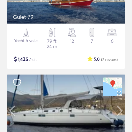
Gulet 79
Yacht à voile
79 ft
12
7
6
24 m
$
1,435
5.0
/nuit
(2
revues
)