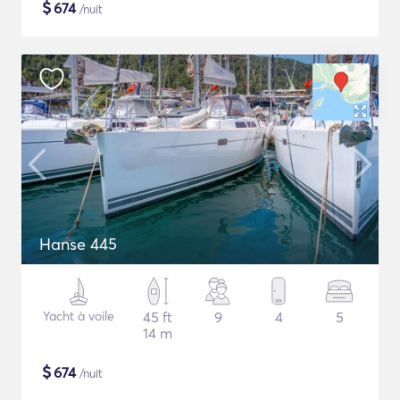
$
674
/nuit
Hanse 445
Yacht à voile
45 ft
9
4
5
14 m
$
674
/nuit