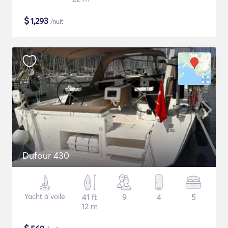
$
1,293
/nuit
Dufour 430
Yacht à voile
41 ft
9
4
5
12 m