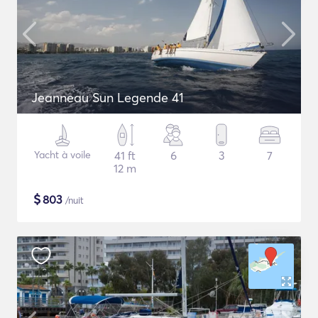
Jeanneau Sun Legende 41
Yacht à voile
41 ft
6
3
7
12 m
$
803
/nuit