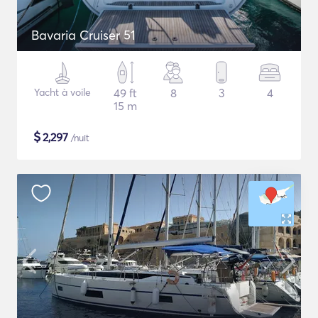
Bavaria Cruiser 51
Yacht à voile
49 ft
8
3
4
15 m
$
2,297
/nuit