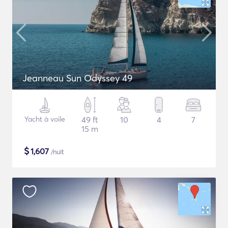
Jeanneau Sun Odyssey 49
Yacht à voile
49 ft
10
4
7
15 m
$
1,607
/nuit