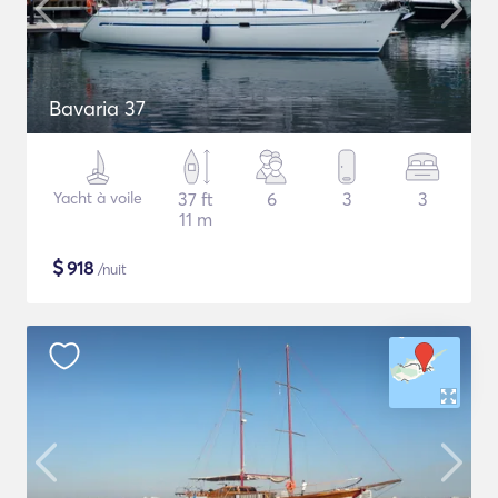
Bavaria 37
Yacht à voile
37 ft
6
3
3
11 m
$
918
/nuit