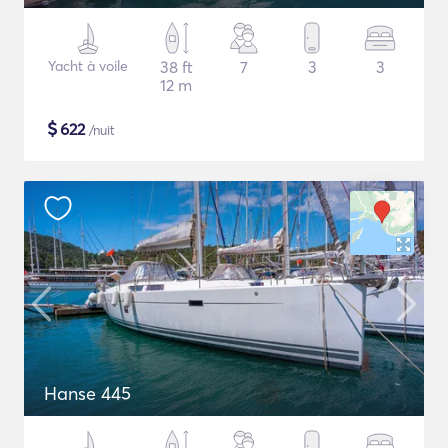
Yacht à voile
38 ft
7
3
3
12 m
$
622
/nuit
Hanse 445