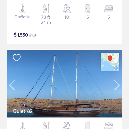
Goélette
78 ft
10
5
5
24 m
$
1,550
/nuit
Gulet 82