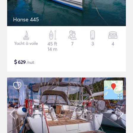
Hanse 445
Yacht à voile
45 ft
7
3
4
14 m
$
629
/nuit