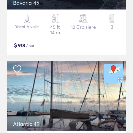
Bavaria 45
Yacht à voile
45 ft
12 Croisière
3
14 m
$
918
/jour
Atlantic 49