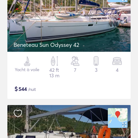
Beneteau Sun Odyssey 42
Yacht à voile
42 ft
7
3
4
13 m
$
544
/nuit