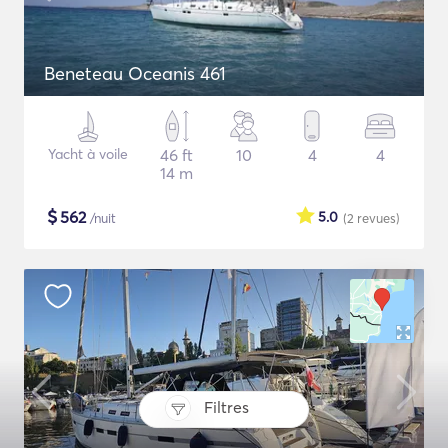
Beneteau Oceanis 461
Yacht à voile
46 ft
10
4
4
14 m
$
562
5.0
/nuit
(2
revues
)
Filtres