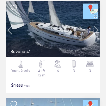
Bavaria 41
Yacht à voile
41 ft
6
3
3
12 m
$
1,653
/nuit