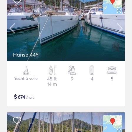
Hanse 445
Yacht à voile
45 ft
9
4
5
14 m
$
674
/nuit