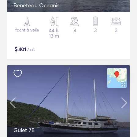
Beneteau Oceanis
Yacht à voile
44 ft
8
3
3
13 m
$
401
/nuit
Gulet 78