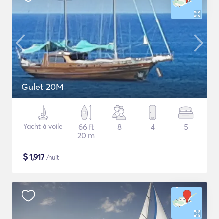
Gulet 20M
Yacht à voile
66 ft
8
4
5
20 m
$
1,917
/nuit