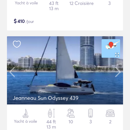
Yacht à voile
43 ft
12 Croisière
3
13 m
$
410
/jour
Jeanneau Sun Odyssey 439
Yacht à voile
44 ft
10
3
2
13 m