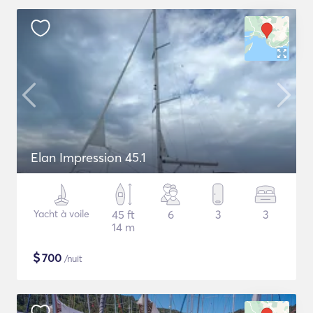
Elan Impression 45.1
Yacht à voile
45 ft
6
3
3
14 m
$
700
/nuit