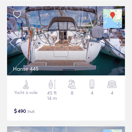
Hanse 445
Yacht à voile
45 ft
8
4
4
14 m
$
490
/nuit