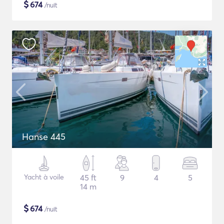
$
674
/nuit
Hanse 445
Yacht à voile
45 ft
9
4
5
14 m
$
674
/nuit