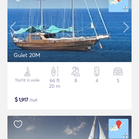
Gulet 20M
Yacht à voile
66 ft
8
4
5
20 m
$
1,917
/nuit