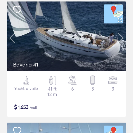
Bavaria 41
Yacht à voile
41 ft
6
3
3
12 m
$
1,653
/nuit