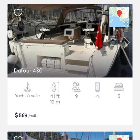
Dufour 430
Yacht à voile
41 ft
9
4
5
12 m
$
569
/nuit