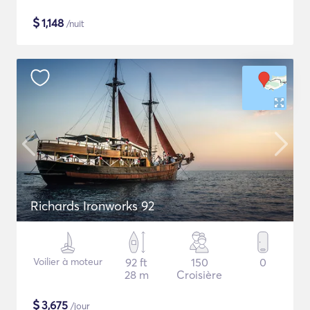
$
1,148
/nuit
Richards Ironworks 92
Voilier à moteur
92 ft
150
0
28 m
Croisière
$
3,675
/jour