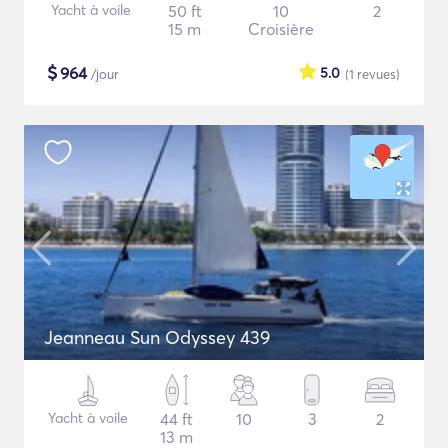
Yacht à voile
50 ft
10
2
15 m
Croisière
$
964
5.0
/jour
(1
revues
)
Jeanneau Sun Odyssey 439
Yacht à voile
44 ft
10
3
2
13 m