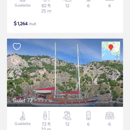
Goélette
82 ft
12
6
6
25 m
$
1,264
/nuit
Gulet 72
Goélette
72 ft
12
6
6
22 m