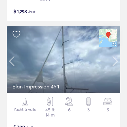
$
1,293
/nuit
Elan Impression 45.1
Yacht à voile
45 ft
6
3
3
14 m