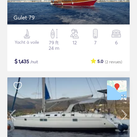
Gulet 79
Yacht à voile
79 ft
12
7
6
24 m
$
1,435
5.0
/nuit
(2
revues
)