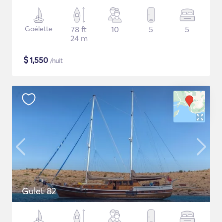
Goélette
78 ft
10
5
5
24 m
$
1,550
/nuit
Gulet 82