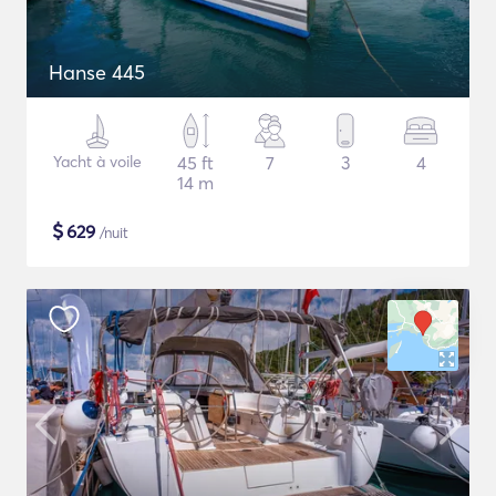
Hanse 445
Yacht à voile
45 ft
7
3
4
14 m
$
629
/nuit