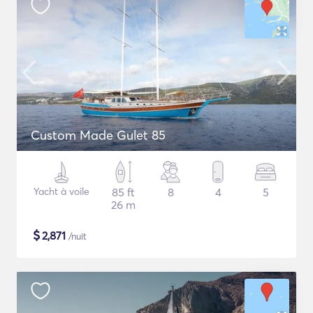
Custom Made Gulet 85
Yacht à voile
85 ft
8
4
5
26 m
$
2,871
/nuit