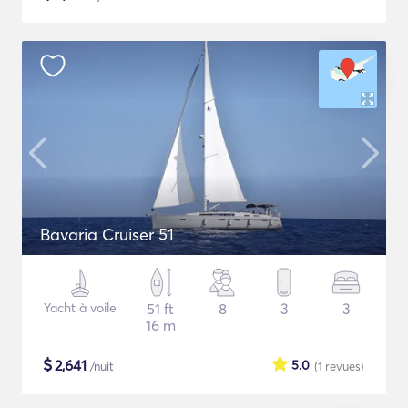
Bavaria Cruiser 51
Yacht à voile
51 ft
8
3
3
16 m
$
2,641
5.0
/nuit
(1
revues
)