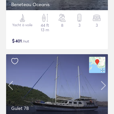
Beneteau Oceanis
Yacht à voile
44 ft
8
3
3
13 m
$
401
/nuit
Gulet 78