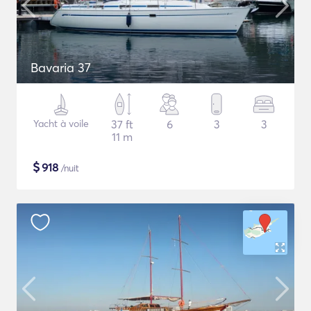
Bavaria 37
Yacht à voile
37 ft
6
3
3
11 m
$
918
/nuit