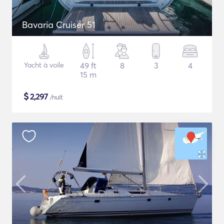
Bavaria Cruiser 51
Yacht à voile
49 ft
8
3
4
15 m
$
2,297
/nuit