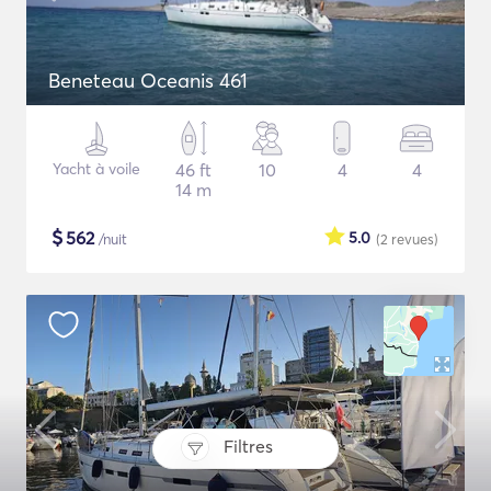
Beneteau Oceanis 461
Yacht à voile
46 ft
10
4
4
14 m
$
562
5.0
/nuit
(2
revues
)
Filtres