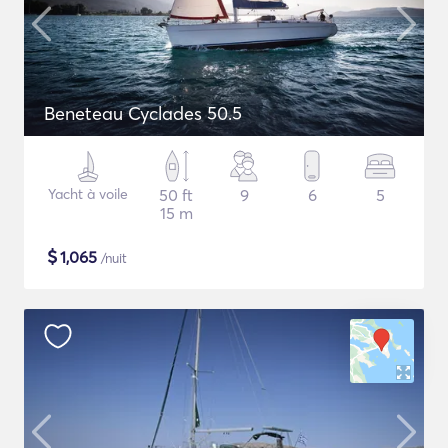
Beneteau Cyclades 50.5
Yacht à voile
50 ft
9
6
5
15 m
$
1,065
/nuit