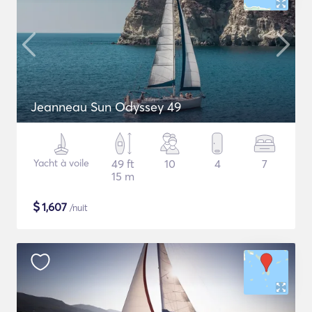
Jeanneau Sun Odyssey 49
Yacht à voile
49 ft
10
4
7
15 m
$
1,607
/nuit