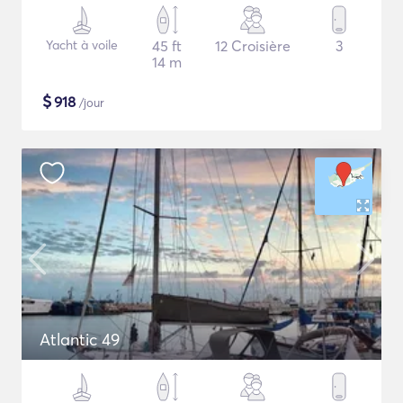
Yacht à voile
45 ft
12 Croisière
3
14 m
$
918
/jour
Atlantic 49