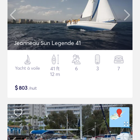
Jeanneau Sun Legende 41
Yacht à voile
41 ft
6
3
7
12 m
$
803
/nuit