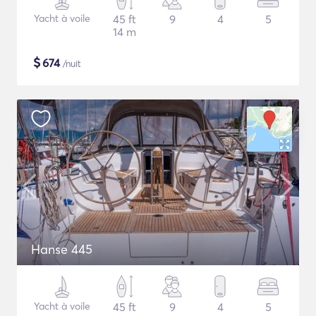
Yacht à voile
45 ft
9
4
5
14 m
$
674
/nuit
Hanse 445
Yacht à voile
45 ft
9
4
5