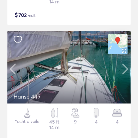
14 m
$
702
/nuit
Hanse 445
Yacht à voile
45 ft
9
4
4
14 m