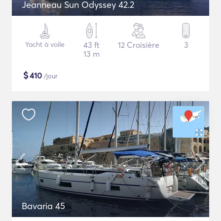
Jeanneau Sun Odyssey 42.2
Yacht à voile
43 ft
12 Croisière
3
13 m
$
410
/jour
Bavaria 45