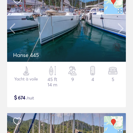
Hanse 445
Yacht à voile
45 ft
9
4
5
14 m
$
674
/nuit