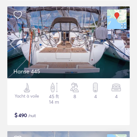
Hanse 445
Yacht à voile
45 ft
8
4
4
14 m
$
490
/nuit