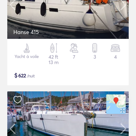
Hanse 415
Yacht à voile
42 ft
7
3
4
13 m
$
622
/nuit