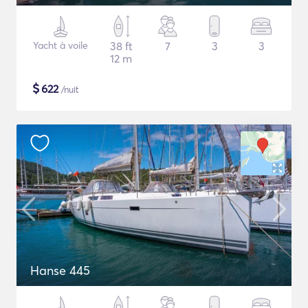
Yacht à voile
38 ft
7
3
3
12 m
$
622
/nuit
Hanse 445