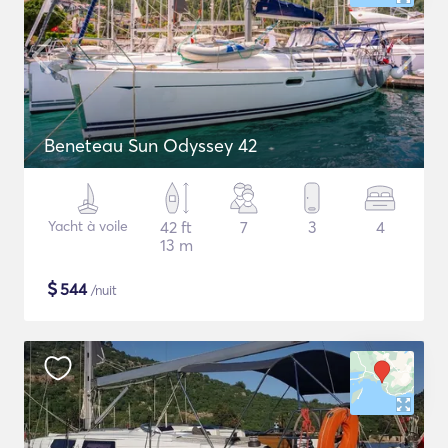
Beneteau Sun Odyssey 42
Yacht à voile
42 ft
7
3
4
13 m
$
544
/nuit