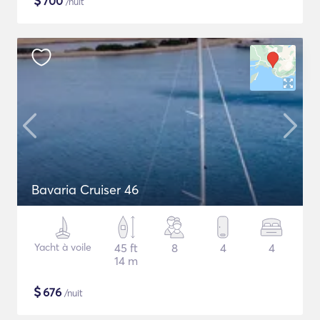
$
700
/nuit
Bavaria Cruiser 46
Yacht à voile
45 ft
8
4
4
14 m
$
676
/nuit