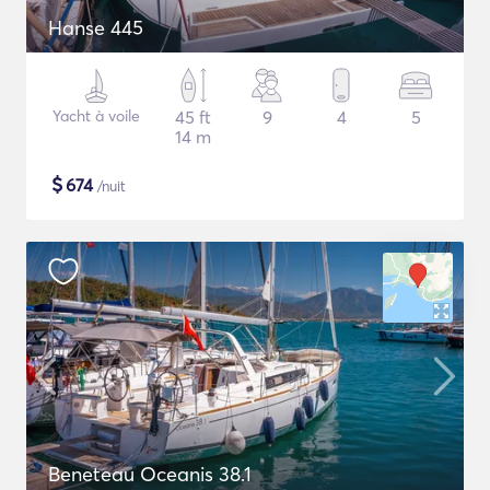
Hanse 445
Yacht à voile
45 ft
9
4
5
14 m
$
674
/nuit
Beneteau Oceanis 38.1