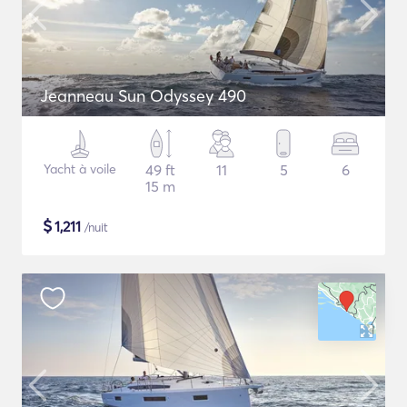
Jeanneau Sun Odyssey 490
Yacht à voile
49 ft
11
5
6
15 m
$
1,211
/nuit