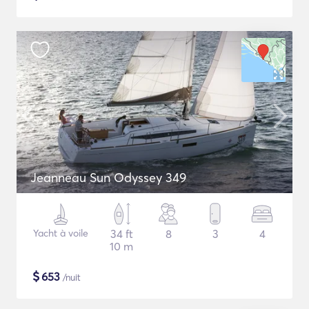
Jeanneau Sun Odyssey 349
Yacht à voile
34 ft
8
3
4
10 m
$
653
/nuit