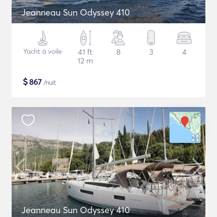
Jeanneau Sun Odyssey 410
Yacht à voile
41 ft
8
3
4
12 m
$
867
/nuit
Jeanneau Sun Odyssey 410