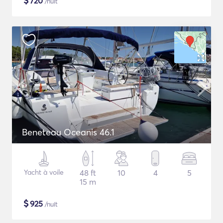
$
720
/nuit
Beneteau Oceanis 46.1
Yacht à voile
48 ft
10
4
5
15 m
$
925
/nuit