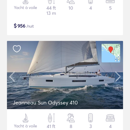
Yacht à voile
44 ft
10
4
5
13 m
$
956
/nuit
Jeanneau Sun Odyssey 410
Yacht à voile
41 ft
8
3
4