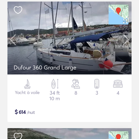
Dufour 360 Grand Large
Yacht à voile
34 ft
8
3
4
10 m
$
614
/nuit