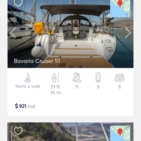
Bavaria Cruiser 51
Yacht à voile
51 ft
11
5
6
16 m
$
921
/nuit