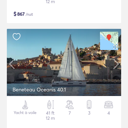
12 m
$
867
/nuit
Beneteau Oceanis 40.1
Yacht à voile
41 ft
7
3
4
12 m