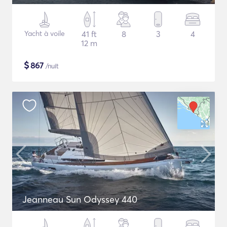
Yacht à voile
41 ft
8
3
4
12 m
$
867
/nuit
Jeanneau Sun Odyssey 440