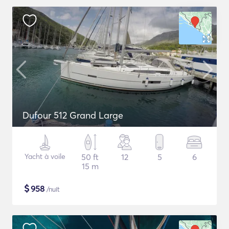
Dufour 512 Grand Large
Yacht à voile
50 ft
12
5
6
15 m
$
958
/nuit