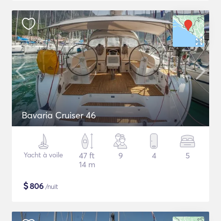
Bavaria Cruiser 46
Yacht à voile
47 ft
9
4
5
14 m
$
806
/nuit