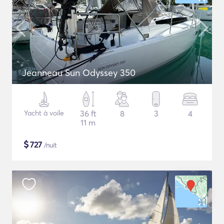
Jeanneau Sun Odyssey 350
Yacht à voile
36 ft
8
3
4
11 m
$
727
/nuit