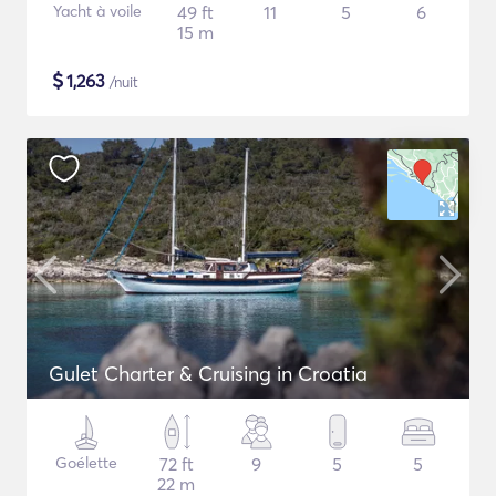
Yacht à voile
49 ft
11
5
6
15 m
$
1,263
/nuit
Gulet Charter & Cruising in Croatia
Goélette
72 ft
9
5
5
22 m