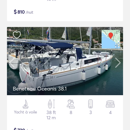
$
810
/nuit
Beneteau Oceanis 38.1
Yacht à voile
38 ft
8
3
4
12 m