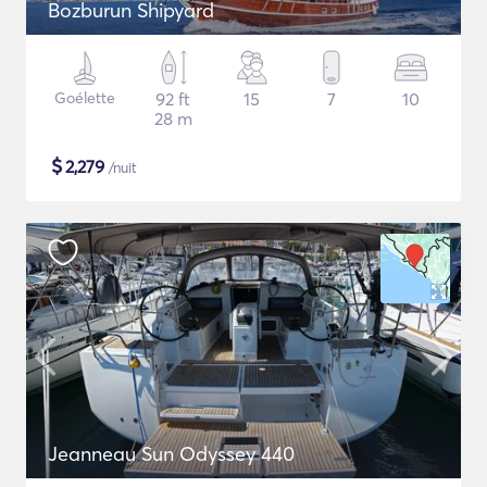
Bozburun Shipyard
Goélette
92 ft
15
7
10
28 m
$
2,279
/nuit
Jeanneau Sun Odyssey 440