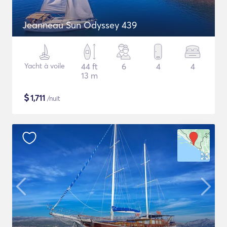
Jeanneau Sun Odyssey 439
Yacht à voile
44 ft
6
4
4
13 m
$
1,711
/nuit