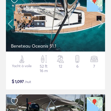
Beneteau Oceanis 51.1
Yacht à voile
52 ft
12
6
7
16 m
$
1,097
/nuit