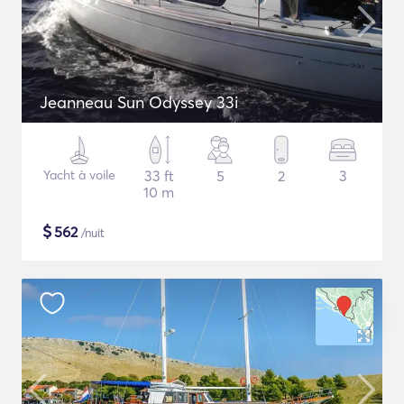
Jeanneau Sun Odyssey 33i
Yacht à voile
33 ft
5
2
3
10 m
$
562
/nuit