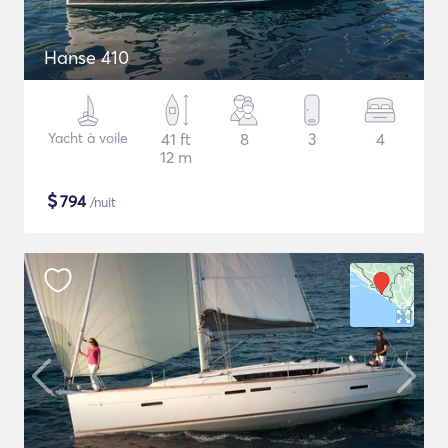
Hanse 410
Yacht à voile
41 ft
8
3
4
12 m
$
794
/nuit