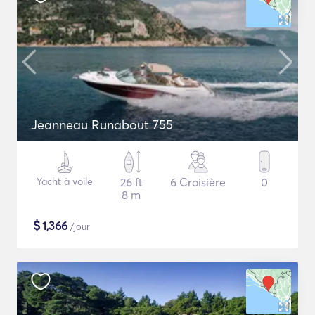
Jeanneau Runabout 755
Yacht à voile
26 ft
6 Croisière
0
8 m
$
1,366
/jour