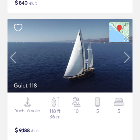
$
840
/nuit
Gulet 118
Yacht à voile
118 ft
10
5
5
36 m
$
9,188
/nuit