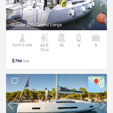
Dufour 430 Grand Large
Yacht à voile
43 ft
10
4
5
13 m
$
794
/nuit