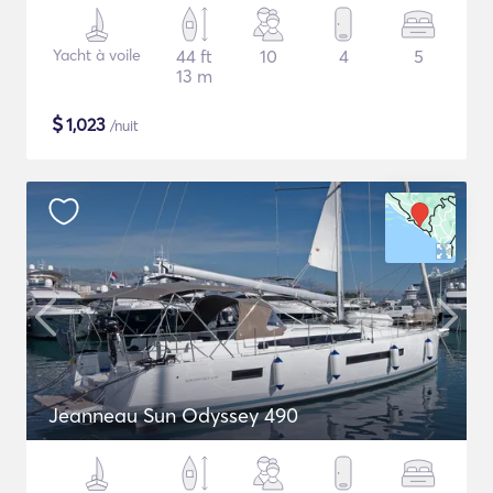
Yacht à voile
44 ft
10
4
5
13 m
$
1,023
/nuit
Jeanneau Sun Odyssey 490