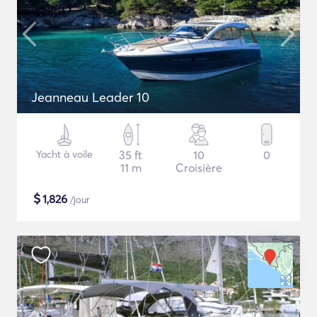
Jeanneau Leader 10
Yacht à voile
35 ft
10
0
11 m
Croisière
$
1,826
/jour