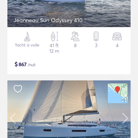
Jeanneau Sun Odyssey 410
Yacht à voile
41 ft
8
3
4
12 m
$
867
/nuit