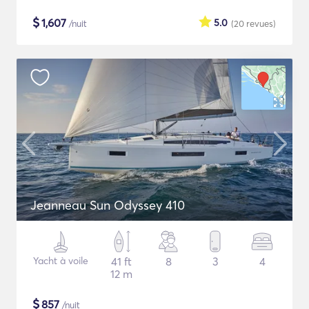
$
1,607
5.0
/nuit
(20
revues
)
Jeanneau Sun Odyssey 410
Yacht à voile
41 ft
8
3
4
12 m
$
857
/nuit