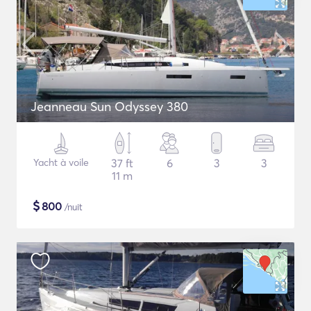
Jeanneau Sun Odyssey 380
Yacht à voile
37 ft
6
3
3
11 m
$
800
/nuit