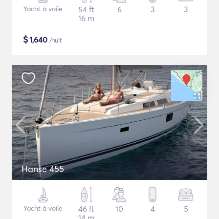
Yacht à voile
54 ft
6
3
3
16 m
$
1,640
/nuit
Hanse 455
Yacht à voile
46 ft
10
4
5
14 m