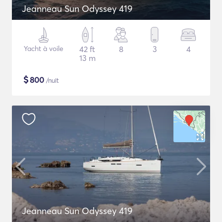
Jeanneau Sun Odyssey 419
Yacht à voile
42 ft
8
3
4
13 m
$
800
/nuit
Jeanneau Sun Odyssey 419