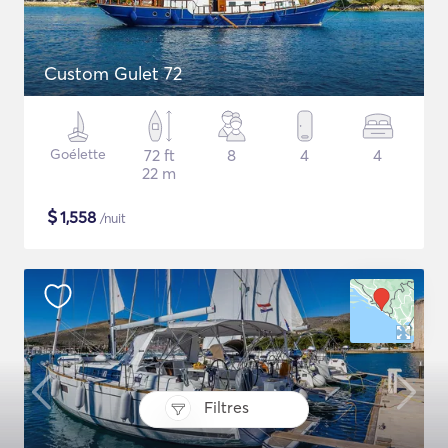
Custom Gulet 72
Goélette
72 ft
8
4
4
22 m
$
1,558
/nuit
Filtres