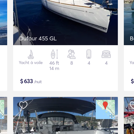
Dufour 455 GL
B
Yacht à voile
46 ft
8
4
4
Ya
14 m
$
633
/nuit