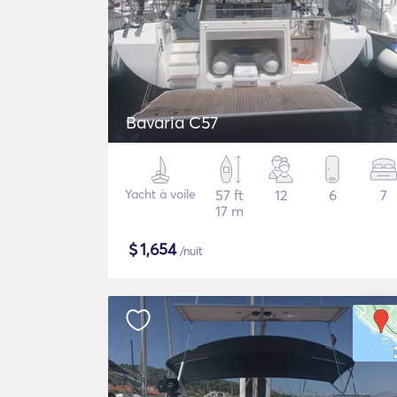
Bavaria C57
Yacht à voile
57 ft
12
6
7
17 m
$
1,654
/nuit