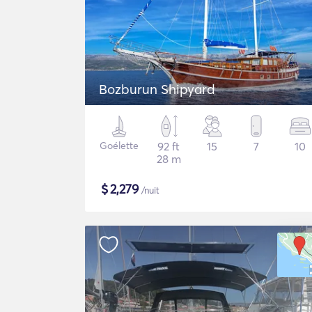
Bozburun Shipyard
Goélette
92 ft
15
7
10
28 m
$
2,279
/nuit