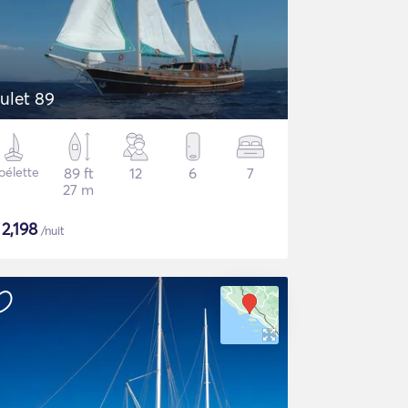
ulet 89
oélette
89 ft
12
6
7
27 m
$
2,198
/nuit