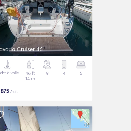
avaria Cruiser 46
cht à voile
46 ft
9
4
5
14 m
$
875
/nuit