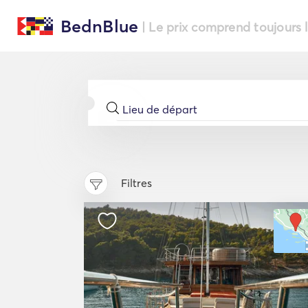
BednBlue
| Le prix comprend toujours 
Filtres