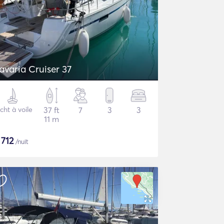
avaria Cruiser 37
cht à voile
37 ft
7
3
3
11 m
$
712
/nuit