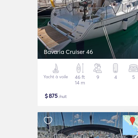
Bavaria Cruiser 46
Yacht à voile
46 ft
9
4
5
14 m
$
875
/nuit