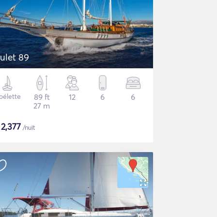
ulet 89
oélette
89 ft
12
6
6
27 m
$
2,377
/nuit