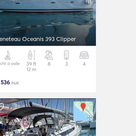
eneteau Oceanis 393 Clipper
cht à voile
39 ft
8
3
4
12 m
$
536
/nuit