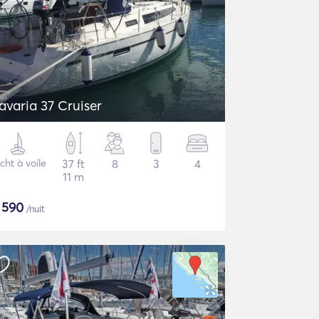
avaria 37 Cruiser
cht à voile
37 ft
8
3
4
11 m
$
590
/nuit