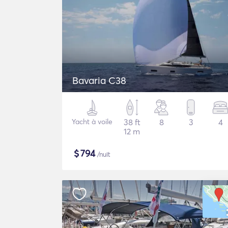
Bavaria C38
Yacht à voile
38 ft
8
3
4
12 m
$
794
/nuit