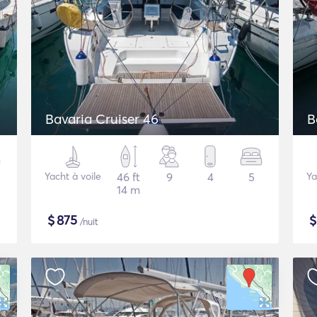
Bavaria Cruiser 46
B
Yacht à voile
46 ft
9
4
5
Ya
14 m
$
875
/nuit