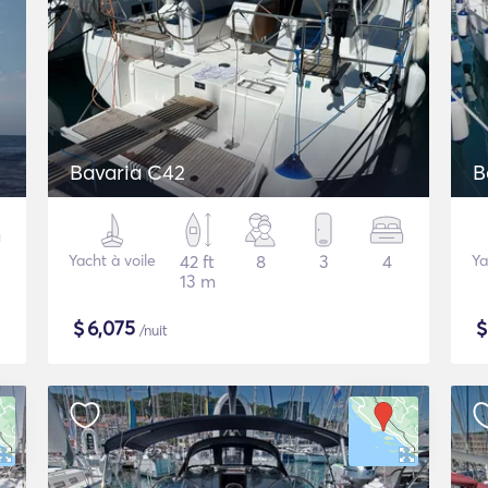
Bavaria C42
B
Yacht à voile
42 ft
8
3
4
Ya
13 m
$
6,075
/nuit