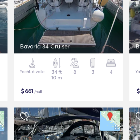
Bavaria 34 Cruiser
B
Yacht à voile
34 ft
8
3
4
Ya
10 m
$
661
/nuit