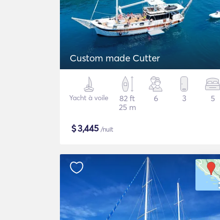
Custom made Cutter
Yacht à voile
82 ft
6
3
5
25 m
$
3,445
/nuit