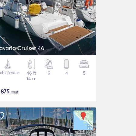
avaria Cruiser 46
cht à voile
46 ft
9
4
5
14 m
$
875
/nuit