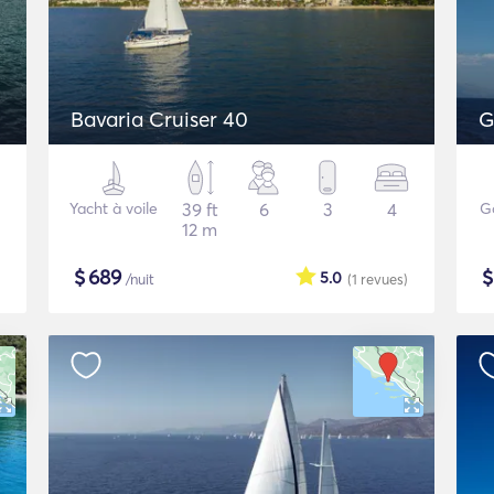
Bavaria Cruiser 40
G
Yacht à voile
39 ft
6
3
4
G
12 m
$
689
5.0
/nuit
(1
revues
)