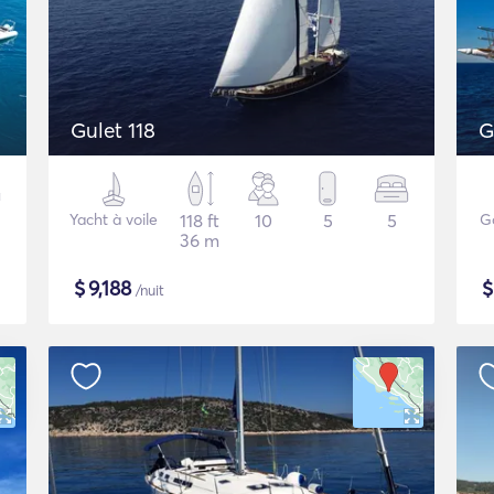
Gulet 118
G
Yacht à voile
118 ft
10
5
5
G
36 m
$
9,188
/nuit