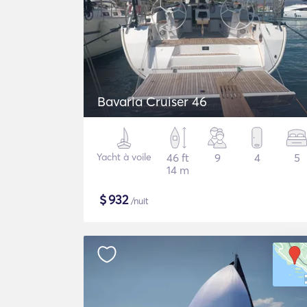
Bavaria Cruiser 46
Yacht à voile
46 ft
9
4
5
14 m
$
932
/nuit