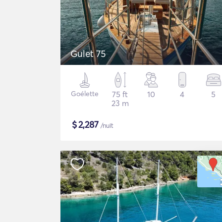
Gulet 75
Goélette
75 ft
10
4
5
23 m
$
2,287
/nuit