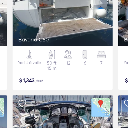
Bavaria C50
B
Yacht à voile
50 ft
12
6
7
Ya
15 m
$
1,343
/nuit