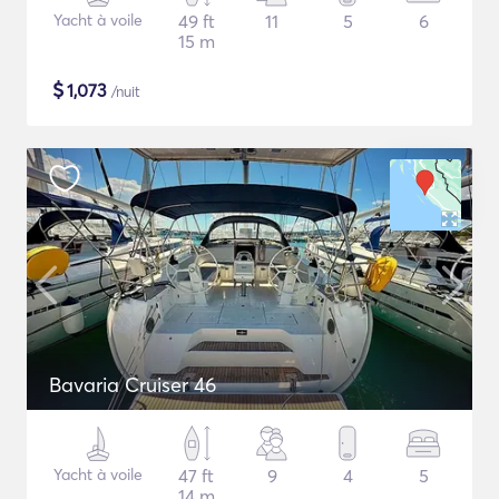
Yacht à voile
49 ft
11
5
6
15 m
$
1,073
/nuit
Bavaria Cruiser 46
Yacht à voile
47 ft
9
4
5
14 m