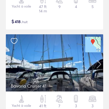
Yacht à voile
47 ft
9
4
5
14 m
$
418
/nuit
Bavaria Cruiser 41
Yacht à voile
41 ft
7
3
3