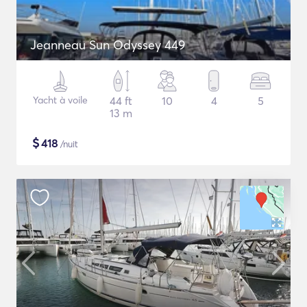
Jeanneau Sun Odyssey 449
Yacht à voile
44 ft
10
4
5
13 m
$
418
/nuit