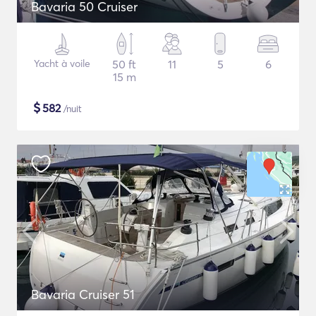
Bavaria 50 Cruiser
Yacht à voile
50 ft
11
5
6
15 m
$
582
/nuit
Bavaria Cruiser 51