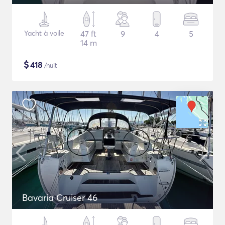
Yacht à voile
47 ft
9
4
5
14 m
$
418
/nuit
Bavaria Cruiser 46