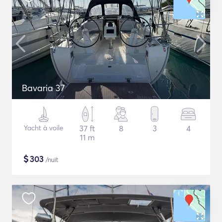
Bavaria 37
Yacht à voile
37 ft
8
3
4
11 m
$
303
/nuit