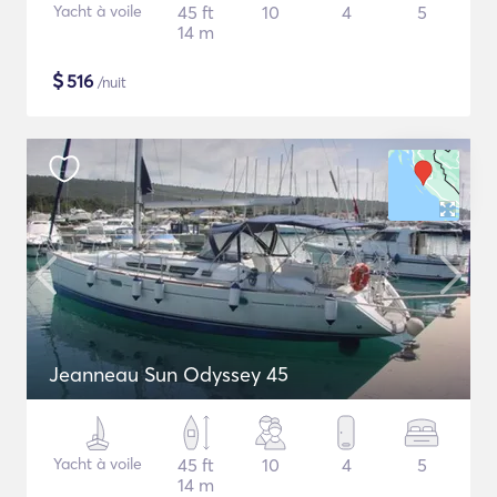
Yacht à voile
45 ft
10
4
5
14 m
$
516
/nuit
Jeanneau Sun Odyssey 45
Yacht à voile
45 ft
10
4
5
14 m