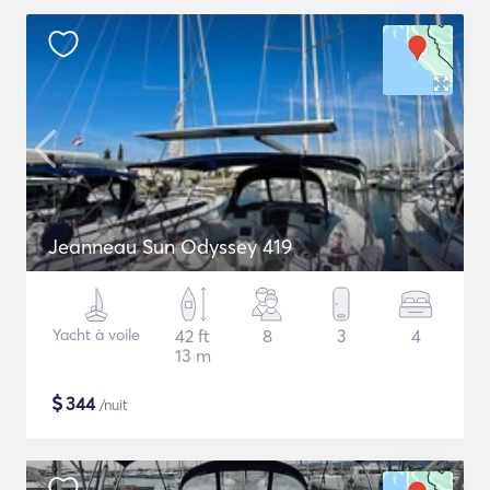
Jeanneau Sun Odyssey 419
Yacht à voile
42 ft
8
3
4
13 m
$
344
/nuit