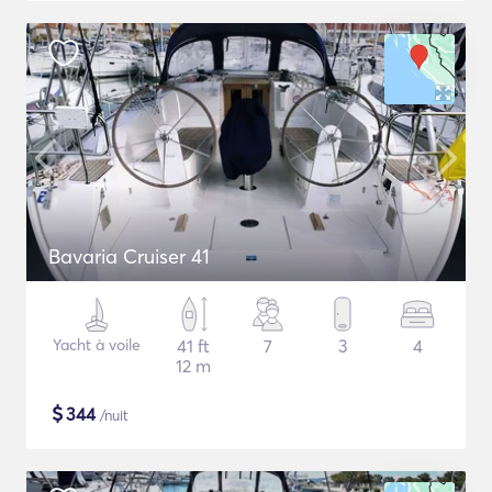
Bavaria Cruiser 41
Yacht à voile
41 ft
7
3
4
12 m
$
344
/nuit