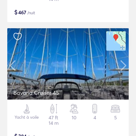
$
467
/nuit
Bavaria Cruiser 45
Yacht à voile
47 ft
10
4
5
14 m