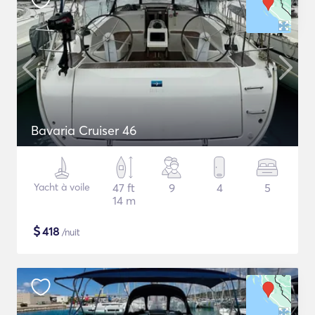
Bavaria Cruiser 46
Yacht à voile
47 ft
9
4
5
14 m
$
418
/nuit