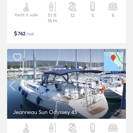
Yacht à voile
51 ft
12
5
6
16 m
$
762
/nuit
Jeanneau Sun Odyssey 45