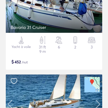
Bavaria 31 Cruiser
Yacht à voile
31 ft
6
2
3
9 m
$
452
/nuit