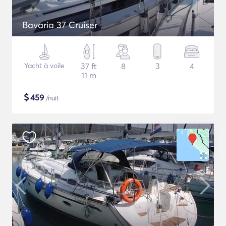
Bavaria 37 Cruiser
Yacht à voile
37 ft
8
3
4
11 m
$
459
/nuit