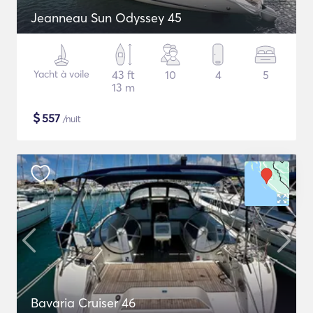
Jeanneau Sun Odyssey 45
Yacht à voile
43 ft
10
4
5
13 m
$
557
/nuit
Bavaria Cruiser 46