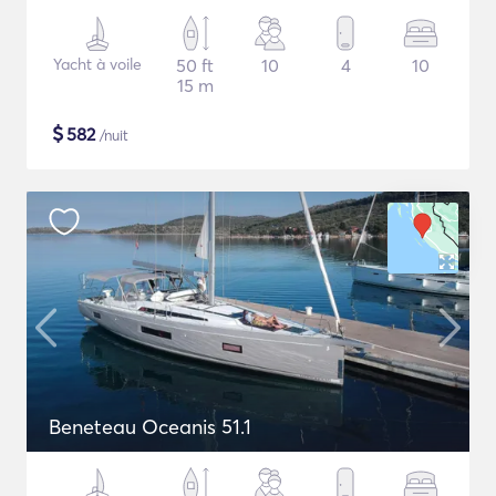
Yacht à voile
50 ft
10
4
10
15 m
$
582
/nuit
Beneteau Oceanis 51.1