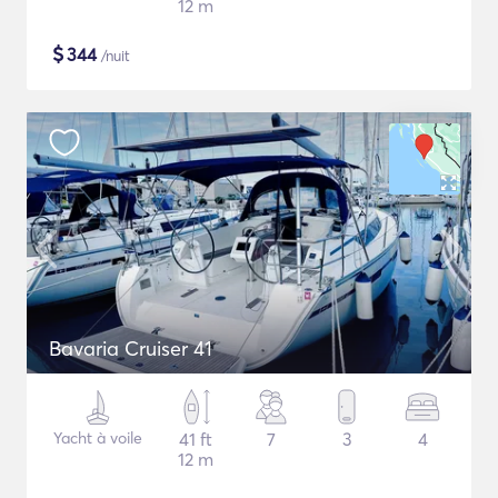
12 m
$
344
/nuit
Bavaria Cruiser 41
Yacht à voile
41 ft
7
3
4
12 m