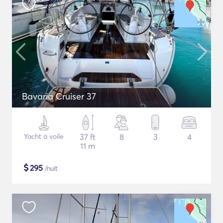
Bavaria Cruiser 37
Yacht à voile
37 ft
8
3
4
11 m
$
295
/nuit