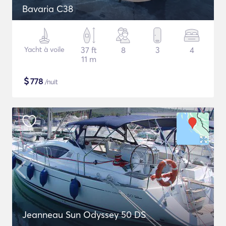
Bavaria C38
Yacht à voile
37 ft
8
3
4
11 m
$
778
/nuit
Jeanneau Sun Odyssey 50 DS