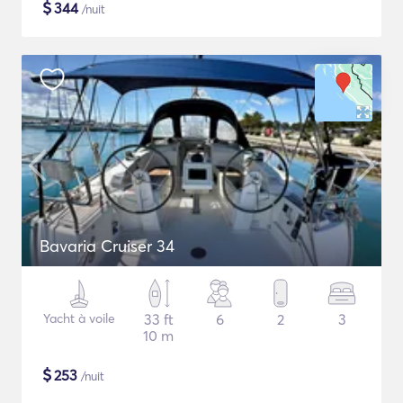
$
344
/nuit
Bavaria Cruiser 34
Yacht à voile
33 ft
6
2
3
10 m
$
253
/nuit