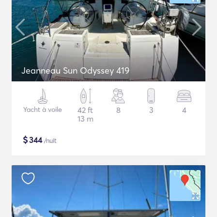
Jeanneau Sun Odyssey 419
Yacht à voile
42 ft
8
3
4
13 m
$
344
/nuit