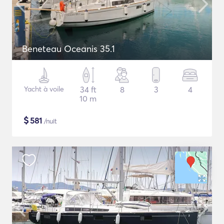
Beneteau Oceanis 35.1
Yacht à voile
34 ft
8
3
4
10 m
$
581
/nuit