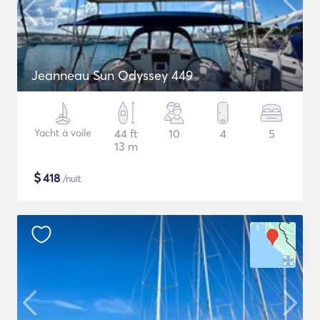
Jeanneau Sun Odyssey 449
Yacht à voile
44 ft
10
4
5
13 m
$
418
/nuit