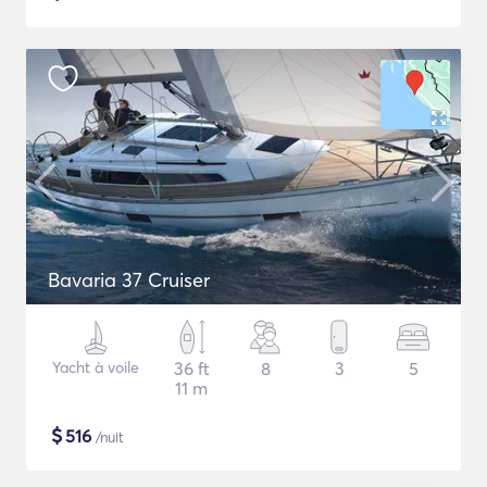
Bavaria 37 Cruiser
Yacht à voile
36 ft
8
3
5
11 m
$
516
/nuit