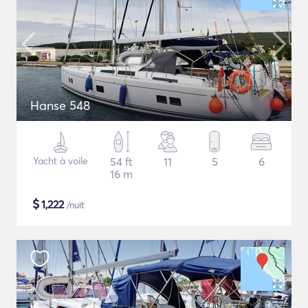
Hanse 548
Yacht à voile
54 ft
11
5
6
16 m
$
1,222
/nuit