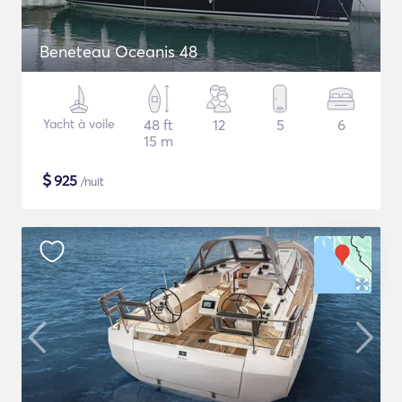
Beneteau Oceanis 48
Yacht à voile
48 ft
12
5
6
15 m
$
925
/nuit