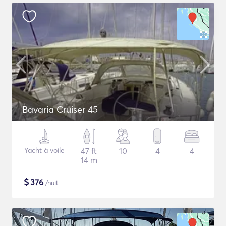
Bavaria Cruiser 45
Yacht à voile
47 ft
10
4
4
14 m
$
376
/nuit