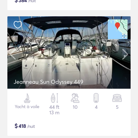
$
384
/nuit
Jeanneau Sun Odyssey 449
Yacht à voile
44 ft
10
4
5
13 m
$
418
/nuit