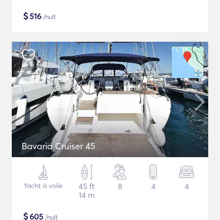
$
516
/nuit
Bavaria Cruiser 45
Yacht à voile
45 ft
8
4
4
14 m
$
605
/nuit