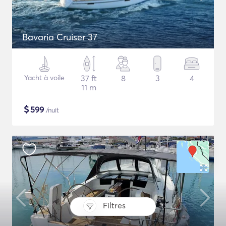
Bavaria Cruiser 37
Yacht à voile
37 ft
8
3
4
11 m
$
599
/nuit
Filtres