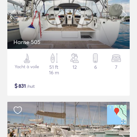
Hanse 505
Yacht à voile
51 ft
12
6
7
16 m
$
831
/nuit