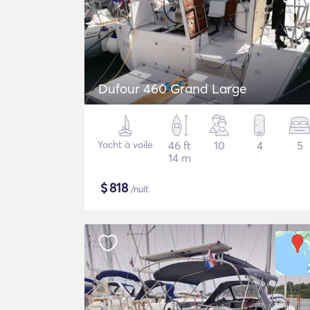
Dufour 460 Grand Large
Yacht à voile
46 ft
10
4
5
14 m
$
818
/nuit