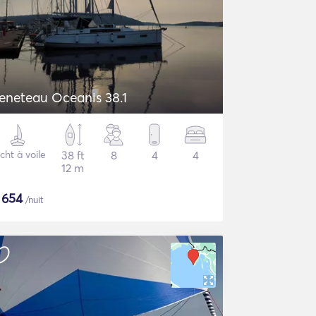
eneteau Oceanis 38.1
cht à voile
38 ft
8
4
4
12 m
$
654
/nuit