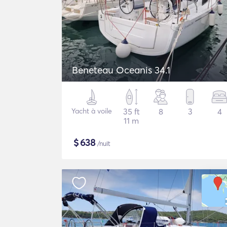
Beneteau Oceanis 34.1
Yacht à voile
35 ft
8
3
4
11 m
$
638
/nuit