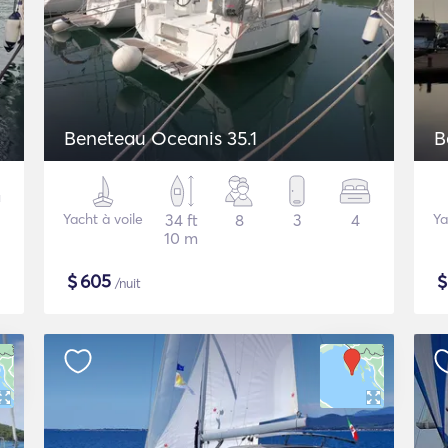
Beneteau Oceanis 35.1
B
Yacht à voile
34 ft
8
3
4
Ya
10 m
$
605
/nuit