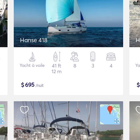
Hanse 418
H
Yacht à voile
41 ft
8
3
4
Ya
12 m
$
695
/nuit