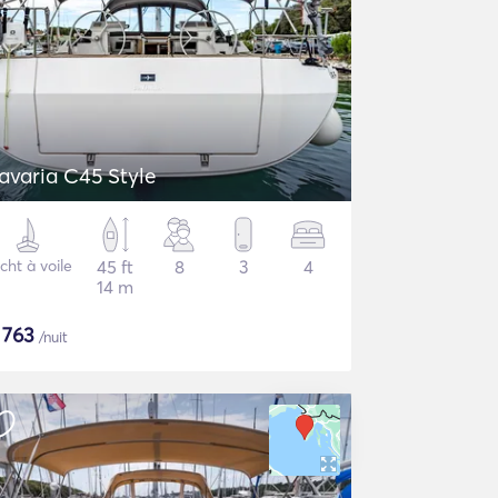
avaria C45 Style
cht à voile
45 ft
8
3
4
14 m
$
763
/nuit