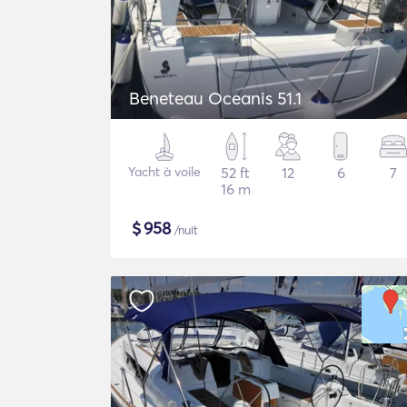
Beneteau Oceanis 51.1
Yacht à voile
52 ft
12
6
7
16 m
$
958
/nuit