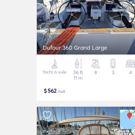
Dufour 360 Grand Large
Yacht à voile
36 ft
8
3
4
11 m
$
562
/nuit