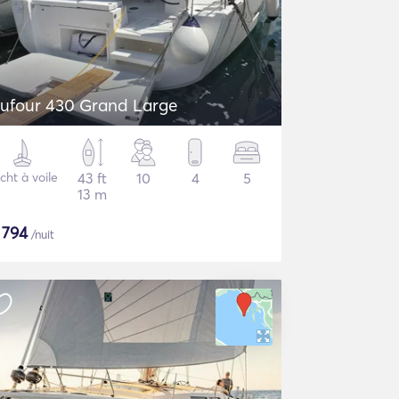
ufour 430 Grand Large
cht à voile
43 ft
10
4
5
13 m
$
794
/nuit