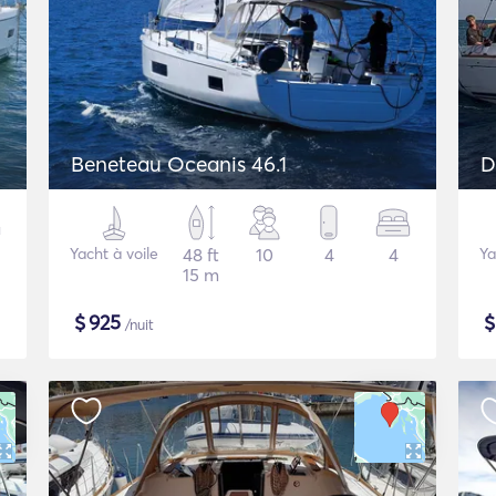
Beneteau Oceanis 46.1
D
Yacht à voile
48 ft
10
4
4
Ya
15 m
$
925
/nuit