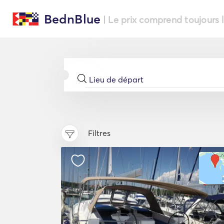
BednBlue
| Le prix comprend toujours 
Filtres