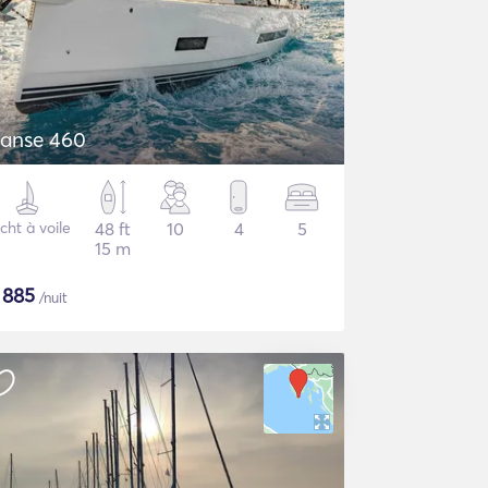
anse 460
cht à voile
48 ft
10
4
5
15 m
$
885
/nuit