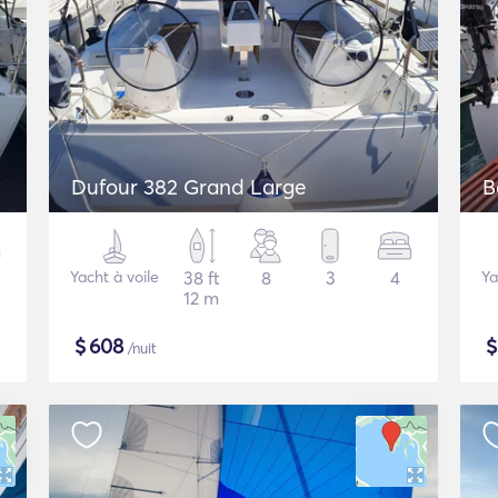
Dufour 382 Grand Large
B
Yacht à voile
38 ft
8
3
4
Ya
12 m
$
608
/nuit