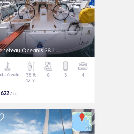
eneteau Oceanis 38.1
cht à voile
38 ft
8
3
4
12 m
$
622
/nuit