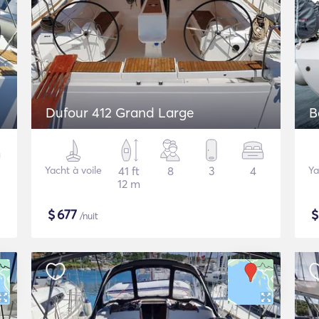
Dufour 412 Grand Large
B
Yacht à voile
41 ft
8
3
4
Ya
12 m
$
677
/nuit