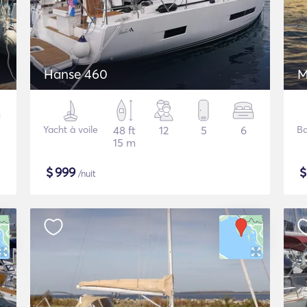
Hanse 460
M
Yacht à voile
48 ft
12
5
6
Ba
15 m
$
999
/nuit