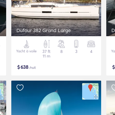
Dufour 382 Grand Large
D
Yacht à voile
37 ft
8
3
4
Ya
11 m
$
638
/nuit