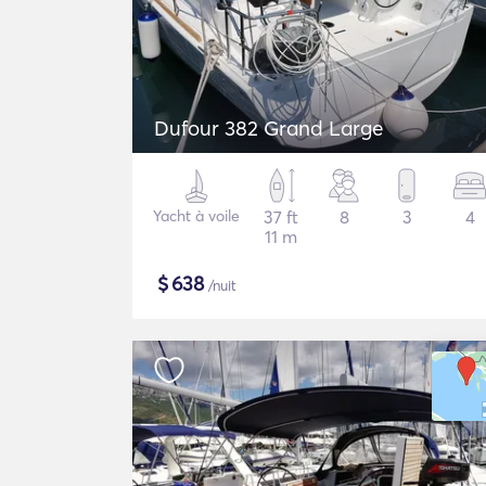
Dufour 382 Grand Large
Yacht à voile
37 ft
8
3
4
11 m
$
638
/nuit