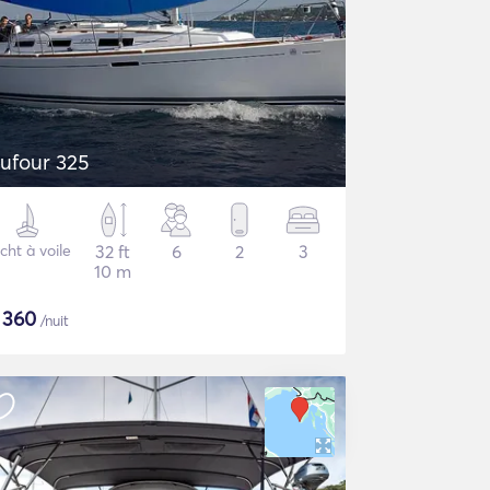
ufour 325
cht à voile
32 ft
6
2
3
10 m
$
360
/nuit