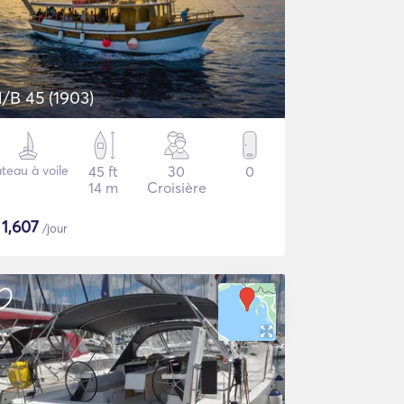
/B 45 (1903)
teau à voile
45 ft
30
0
14 m
Croisière
$
1,607
/jour