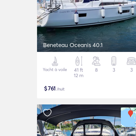
Beneteau Oceanis 40.1
Yacht à voile
41 ft
8
3
3
12 m
$
761
/nuit