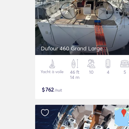
Dufour 460 Grand Large
Yacht à voile
46 ft
10
4
5
14 m
$
762
/nuit