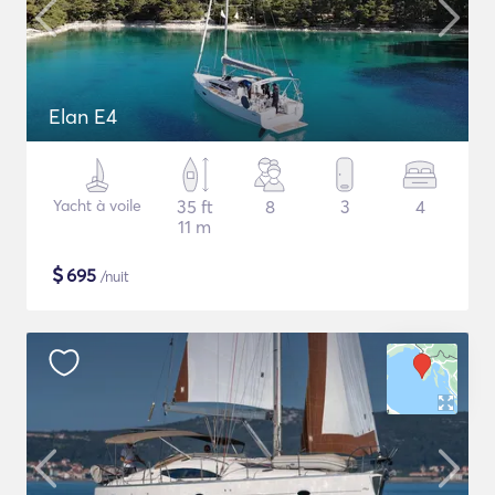
Elan E4
Yacht à voile
35 ft
8
3
4
11 m
$
695
/nuit