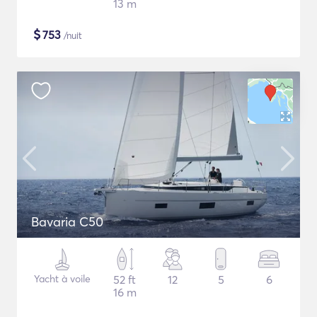
13 m
$
753
/nuit
Bavaria C50
Yacht à voile
52 ft
12
5
6
16 m