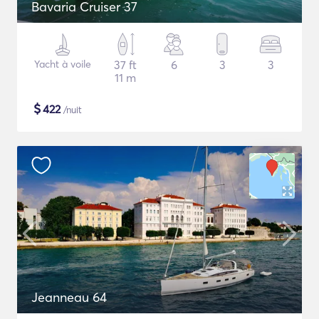
Bavaria Cruiser 37
Yacht à voile
37 ft
6
3
3
11 m
$
422
/nuit
Jeanneau 64