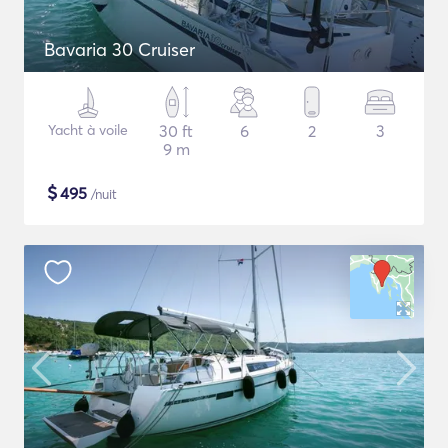
Bavaria 30 Cruiser
Yacht à voile
30 ft
6
2
3
9 m
$
495
/nuit