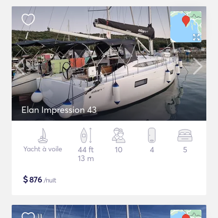
Elan Impression 43
Yacht à voile
44 ft
10
4
5
13 m
$
876
/nuit