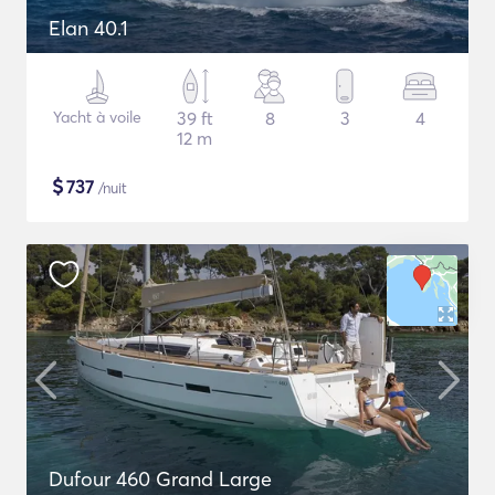
Elan 40.1
Yacht à voile
39 ft
8
3
4
12 m
$
737
/nuit
Dufour 460 Grand Large