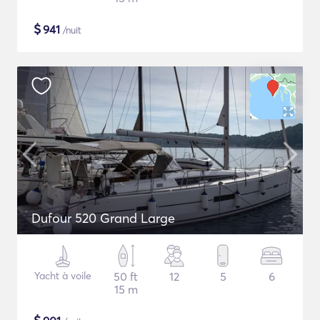
$
941
/nuit
Dufour 520 Grand Large
Yacht à voile
50 ft
12
5
6
15 m