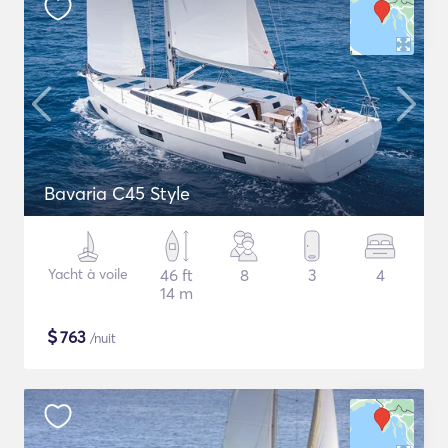
Bavaria C45 Style
Yacht à voile
46 ft
8
3
4
14 m
$
763
/nuit