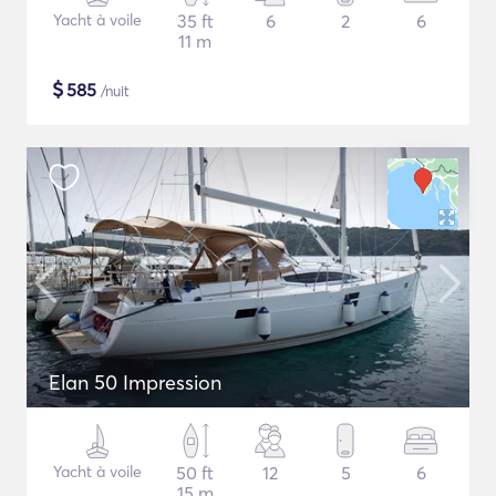
Yacht à voile
35 ft
6
2
6
11 m
$
585
/nuit
Elan 50 Impression
Yacht à voile
50 ft
12
5
6
15 m