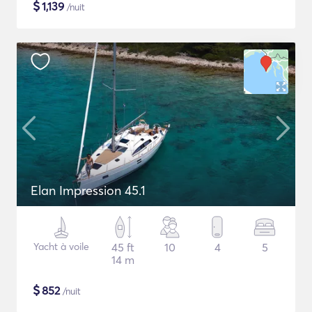
$
1,139
/nuit
Elan Impression 45.1
Yacht à voile
45 ft
10
4
5
14 m
$
852
/nuit