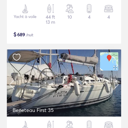
Yacht à voile
44 ft
10
4
4
13 m
$
689
/nuit
Beneteau First 35