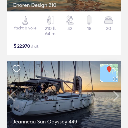
Choren Design 210
Yacht à voile
210 ft
42
18
20
64 m
$
22,970
/nuit
Jeanneau Sun Odyssey 449