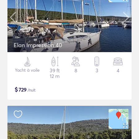
Elan Impression 40
Yacht à voile
39 ft
8
3
4
12 m
$
729
/nuit