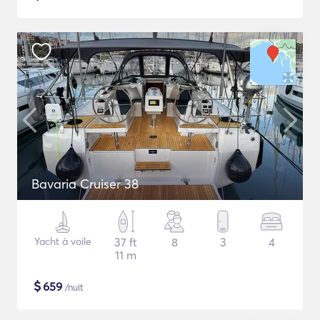
Bavaria Cruiser 38
Yacht à voile
37 ft
8
3
4
11 m
$
659
/nuit