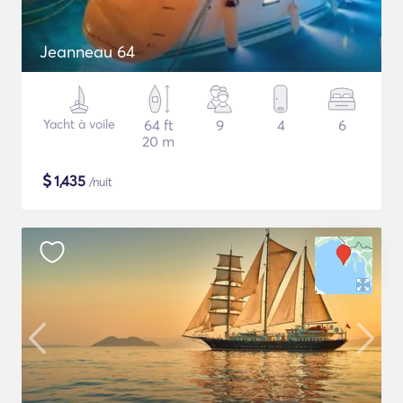
Jeanneau 64
Yacht à voile
64 ft
9
4
6
20 m
$
1,435
/nuit