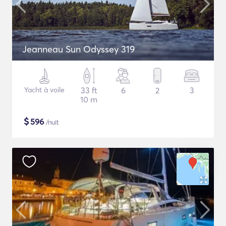
Jeanneau Sun Odyssey 319
Yacht à voile
33 ft
6
2
3
10 m
$
596
/nuit