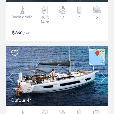
Yacht à voile
46 ft
10
4
5
14 m
$
860
/nuit
Dufour 44