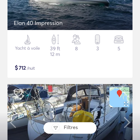
Elan 40 Impression
Yacht à voile
39 ft
8
3
5
12 m
$
712
/nuit
Filtres