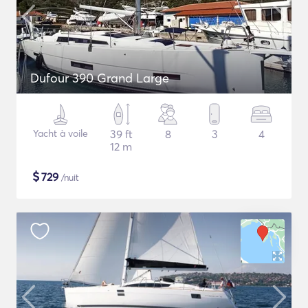
Dufour 390 Grand Large
Yacht à voile
39 ft
8
3
4
12 m
$
729
/nuit