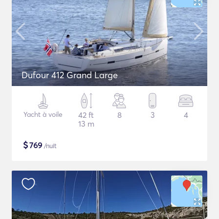
Dufour 412 Grand Large
Yacht à voile
42 ft
8
3
4
13 m
$
769
/nuit