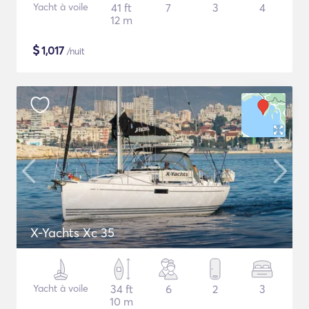
Yacht à voile
41 ft
7
3
4
12 m
$
1,017
/nuit
X-Yachts Xc 35
Yacht à voile
34 ft
6
2
3
10 m