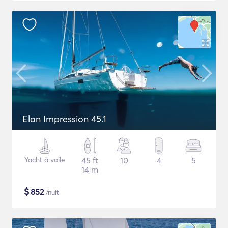
Elan Impression 45.1
Yacht à voile
45 ft
10
4
5
14 m
$
852
/nuit