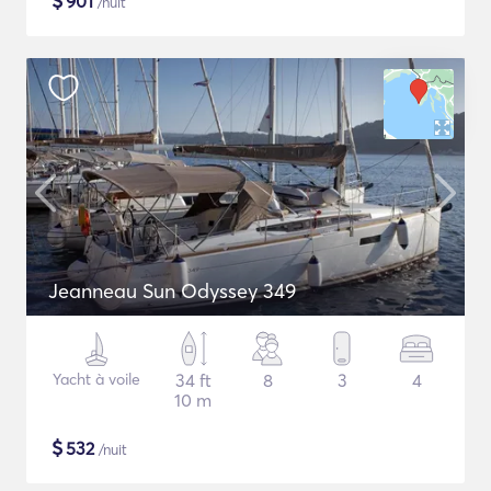
$
901
/nuit
Jeanneau Sun Odyssey 349
Yacht à voile
34 ft
8
3
4
10 m
$
532
/nuit