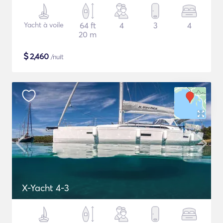
Yacht à voile
64 ft
4
3
4
20 m
$
2,460
/nuit
X-Yacht 4-3