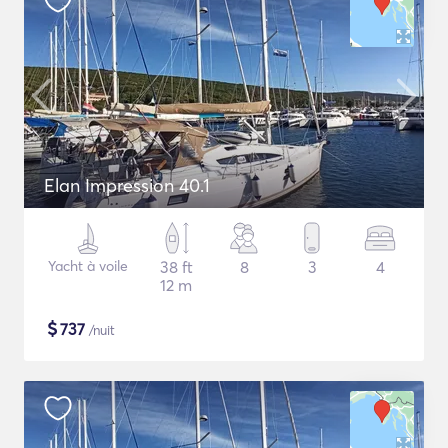
Elan Impression 40.1
Yacht à voile
38 ft
8
3
4
12 m
$
737
/nuit