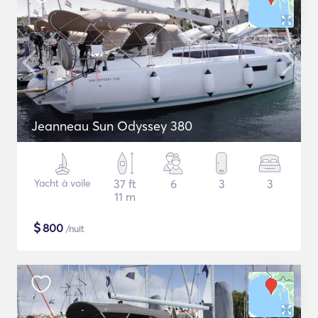
Jeanneau Sun Odyssey 380
Yacht à voile
37 ft
6
3
3
11 m
$
800
/nuit