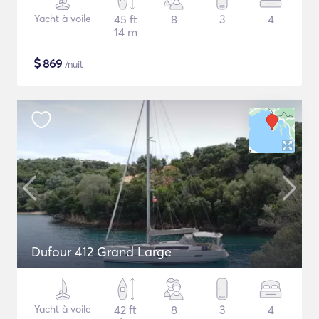
Yacht à voile
45 ft
8
3
4
14 m
$
869
/nuit
Dufour 412 Grand Large
Yacht à voile
42 ft
8
3
4