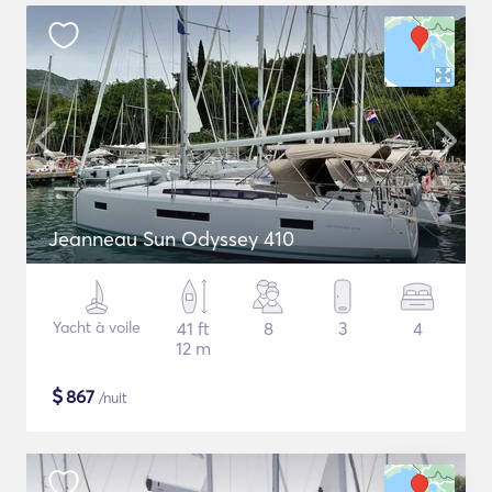
Jeanneau Sun Odyssey 410
Yacht à voile
41 ft
8
3
4
12 m
$
867
/nuit