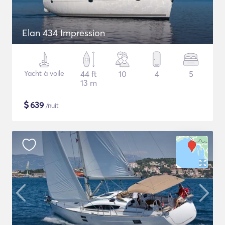
Elan 434 Impression
Yacht à voile
44 ft
10
4
5
13 m
$
639
/nuit