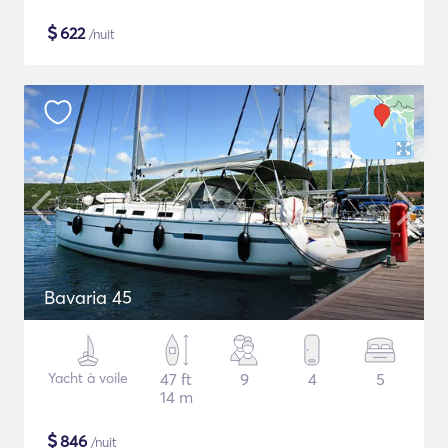
$
622
/nuit
Bavaria 45
Yacht à voile
47 ft
9
4
5
14 m
$
846
/nuit