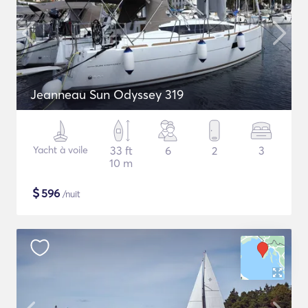
Jeanneau Sun Odyssey 319
Yacht à voile
33 ft
6
2
3
10 m
$
596
/nuit