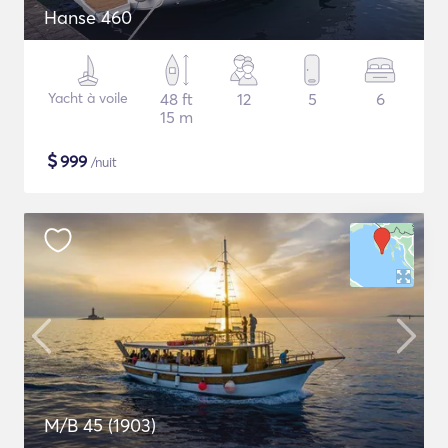
Hanse 460
Yacht à voile
48 ft
12
5
6
15 m
$
999
/nuit
M/B 45 (1903)