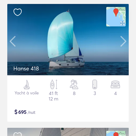
Hanse 418
Yacht à voile
41 ft
8
3
4
12 m
$
695
/nuit