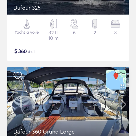
Dufour 325
Yacht à voile
32 ft
6
2
3
10 m
$
360
/nuit
Dufour 360 Grand Large