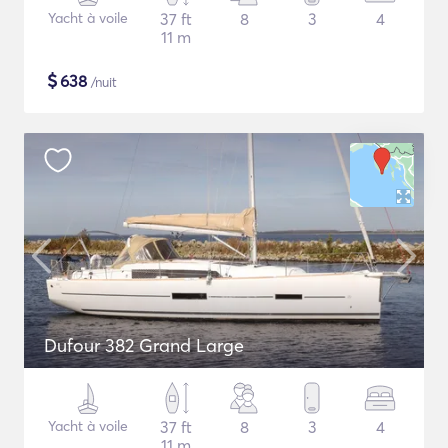
Yacht à voile
37 ft
8
3
4
11 m
$
638
/nuit
Dufour 382 Grand Large
Yacht à voile
37 ft
8
3
4
11 m