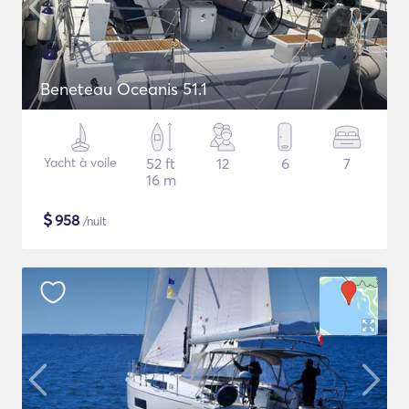
Beneteau Oceanis 51.1
Yacht à voile
52 ft
12
6
7
16 m
$
958
/nuit