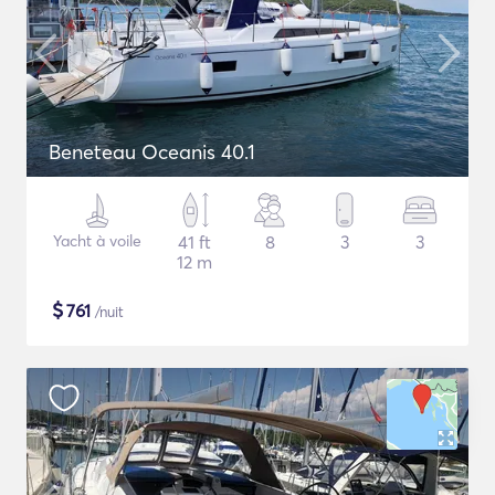
Beneteau Oceanis 40.1
Yacht à voile
41 ft
8
3
3
12 m
$
761
/nuit