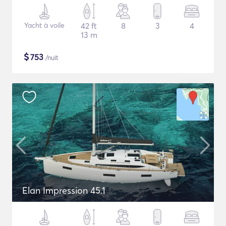
Yacht à voile
42 ft
8
3
4
13 m
$
753
/nuit
Elan Impression 45.1