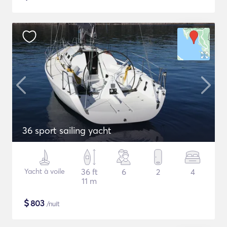
36 sport sailing yacht
Yacht à voile
36 ft
6
2
4
11 m
$
803
/nuit