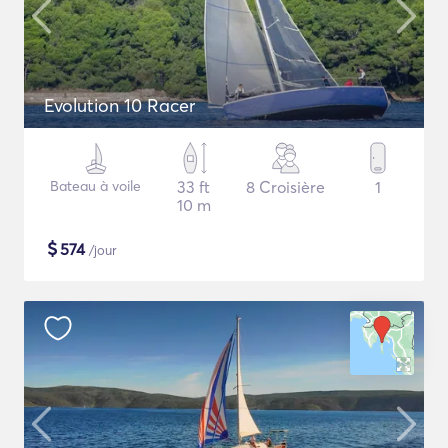
Evolution 10 Racer
Bateau à voile
33 ft
8 Croisière
1
10 m
$
574
/jour