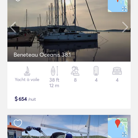
Beneteau Oceanis 38.1
Yacht à voile
38 ft
8
4
4
12 m
$
654
/nuit