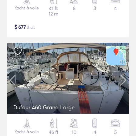
Yacht à voile
41 ft
8
3
4
12 m
$
677
/nuit
Dufour 460 Grand Large
Yacht à voile
46 ft
10
4
5