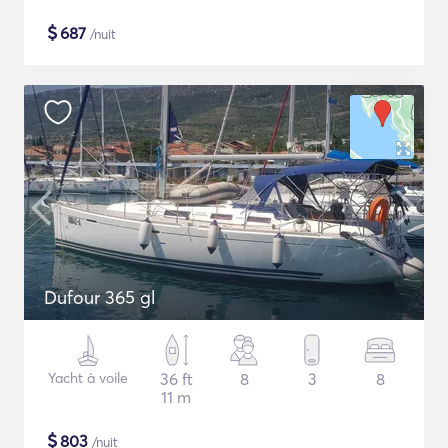
$
687
/nuit
Dufour 365 gl
Yacht à voile
36 ft
8
3
8
11 m
$
803
/nuit