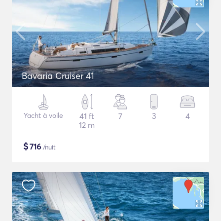
Bavaria Cruiser 41
Yacht à voile
41 ft
7
3
4
12 m
$
716
/nuit