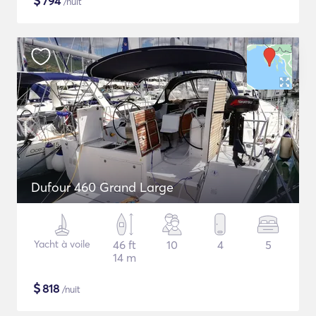
$
794
/nuit
Dufour 460 Grand Large
Yacht à voile
46 ft
10
4
5
14 m
$
818
/nuit