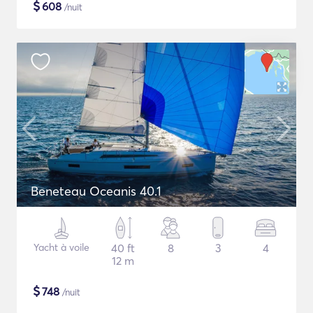
$
608
/nuit
Beneteau Oceanis 40.1
Yacht à voile
40 ft
8
3
4
12 m
$
748
/nuit