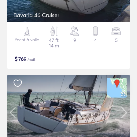
Bavaria 46 Cruiser
Yacht à voile
47 ft
9
4
5
14 m
$
769
/nuit