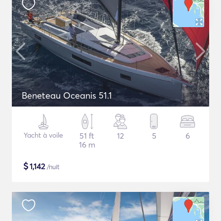
Beneteau Oceanis 51.1
Yacht à voile
51 ft
12
5
6
16 m
$
1,142
/nuit