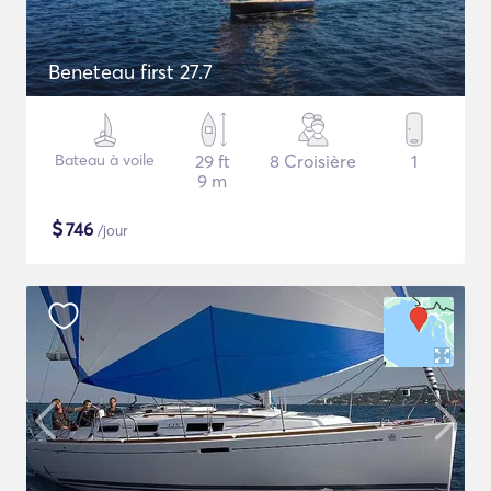
Beneteau first 27.7
Bateau à voile
29 ft
8 Croisière
1
9 m
$
746
/jour