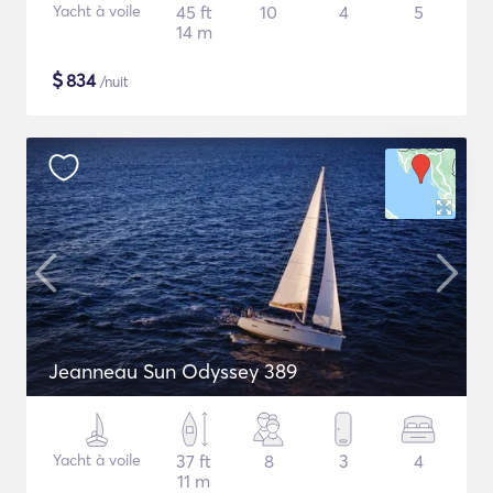
Yacht à voile
45 ft
10
4
5
14 m
$
834
/nuit
Jeanneau Sun Odyssey 389
Yacht à voile
37 ft
8
3
4
11 m