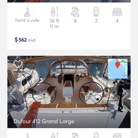
Yacht à voile
36 ft
8
3
4
11 m
$
562
/nuit
Dufour 412 Grand Large