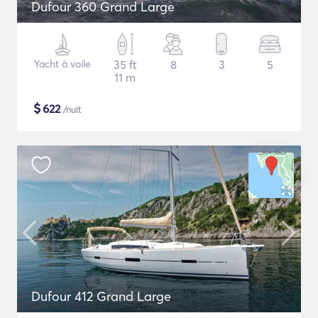
Dufour 360 Grand Large
Yacht à voile
35 ft
8
3
5
11 m
$
622
/nuit
Dufour 412 Grand Large