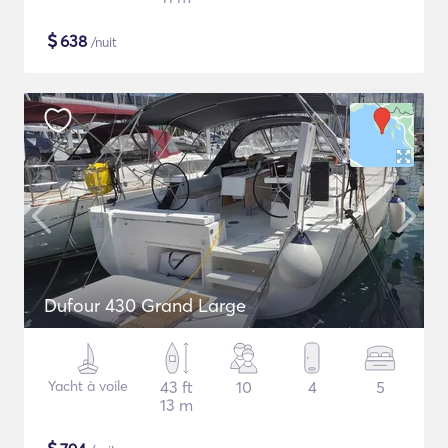
$
638
/nuit
Dufour 430 Grand Large
Yacht à voile
43 ft
10
4
5
13 m