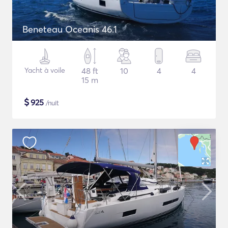
Beneteau Oceanis 46.1
Yacht à voile
48 ft
10
4
4
15 m
$
925
/nuit