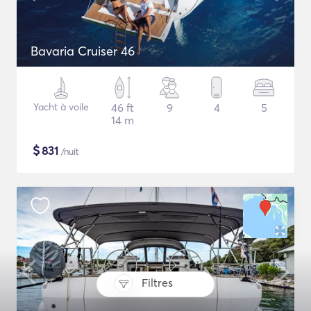
Bavaria Cruiser 46
Yacht à voile
46 ft
9
4
5
14 m
$
831
/nuit
Filtres