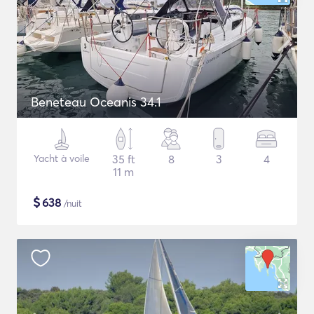
Beneteau Oceanis 34.1
Yacht à voile
35 ft
8
3
4
11 m
$
638
/nuit