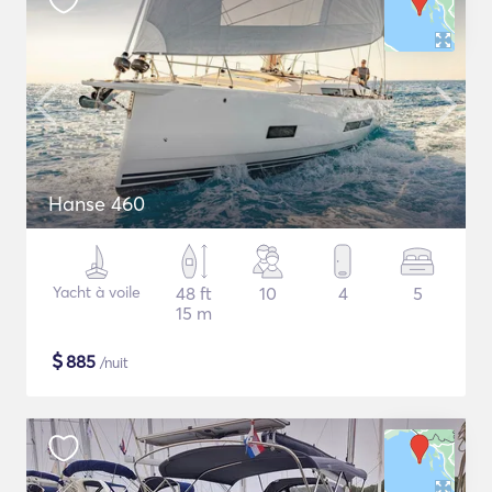
Hanse 460
Yacht à voile
48 ft
10
4
5
15 m
$
885
/nuit