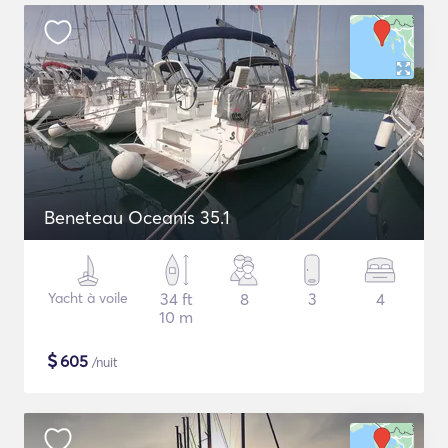
Beneteau Oceanis 35.1
Yacht à voile
34 ft
8
3
4
10 m
$
605
/nuit