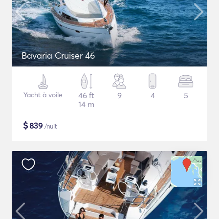
Bavaria Cruiser 46
Yacht à voile
46 ft
9
4
5
14 m
$
839
/nuit