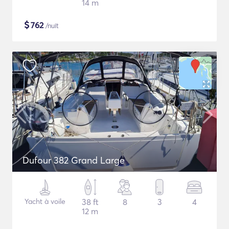
14 m
$
762
/nuit
Dufour 382 Grand Large
Yacht à voile
38 ft
8
3
4
12 m