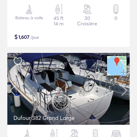
Bateau à voile
45 ft
30
0
14 m
Croisière
$
1,607
/jour
Dufour 382 Grand Large