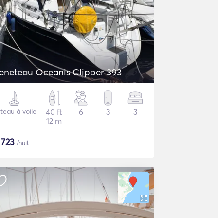
eneteau Oceanis Clipper 393
teau à voile
40 ft
6
3
3
12 m
$
723
/nuit