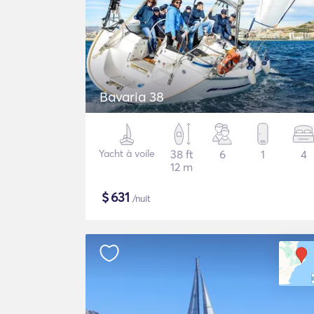
Bavaria 38
Yacht à voile
38 ft
6
1
4
12 m
$
631
/nuit