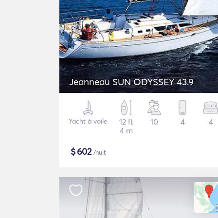
Jeanneau SUN ODYSSEY 43.9
Yacht à voile
12 ft
10
4
4
4 m
$
602
/nuit