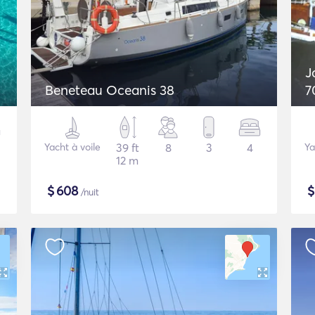
J
Beneteau Oceanis 38
7
Yacht à voile
39 ft
8
3
4
Ya
12 m
$
608
/nuit