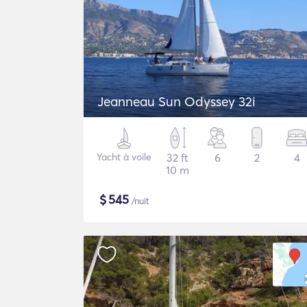
Jeanneau Sun Odyssey 32i
Yacht à voile
32 ft
6
2
4
10 m
$
545
/nuit