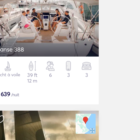
anse 388
cht à voile
39 ft
6
3
3
12 m
$
639
/nuit