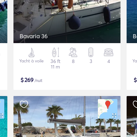
Bavaria 36
B
Yacht à voile
36 ft
8
3
4
Ya
11 m
$
269
/nuit