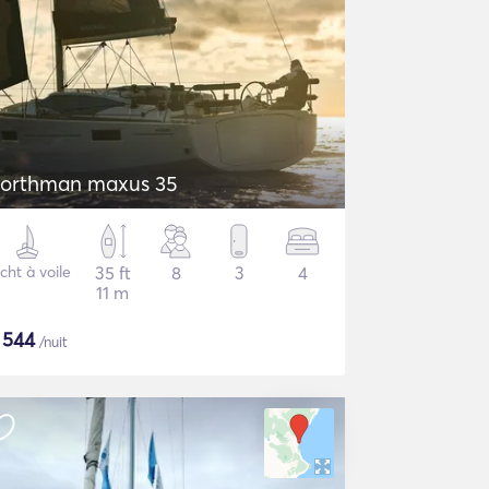
orthman maxus 35
cht à voile
35 ft
8
3
4
11 m
$
544
/nuit