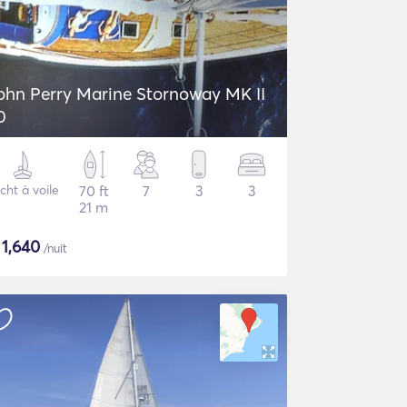
ohn Perry Marine Stornoway MK II
0
cht à voile
70 ft
7
3
3
21 m
$
1,640
/nuit