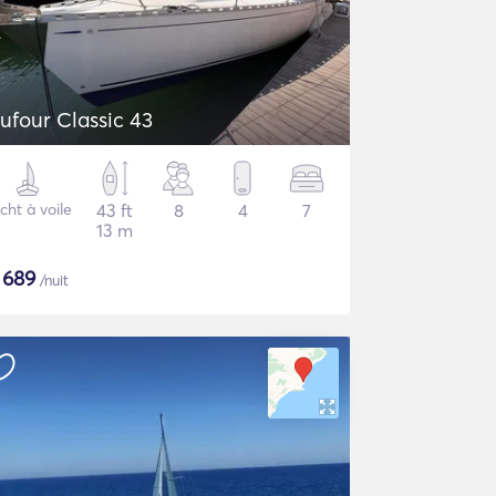
ufour Classic 43
cht à voile
43 ft
8
4
7
13 m
$
689
/nuit