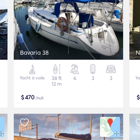
Bavaria 38
N
Yacht à voile
38 ft
6
3
3
Ya
12 m
$
470
/nuit