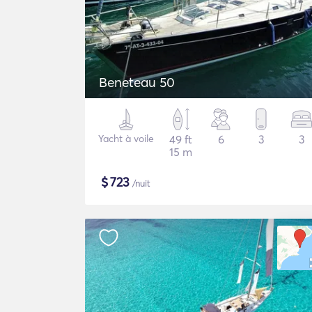
Beneteau 50
Yacht à voile
49 ft
6
3
3
15 m
$
723
/nuit