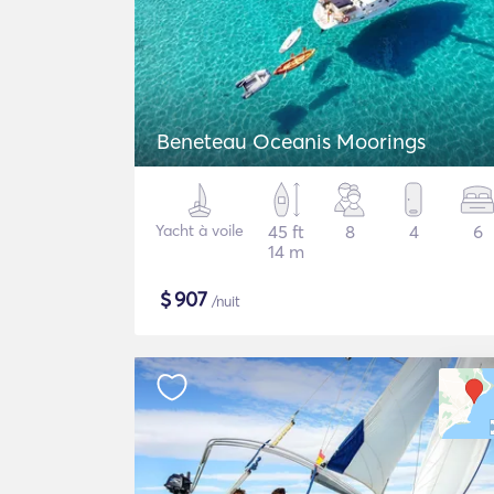
Beneteau Oceanis Moorings
Yacht à voile
45 ft
8
4
6
14 m
$
907
/nuit