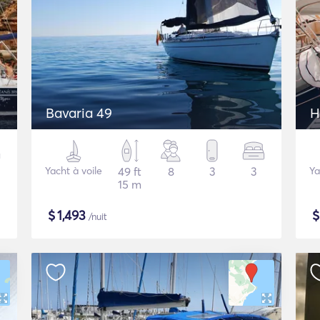
Bavaria 49
H
Yacht à voile
49 ft
8
3
3
Ya
15 m
$
1,493
/nuit