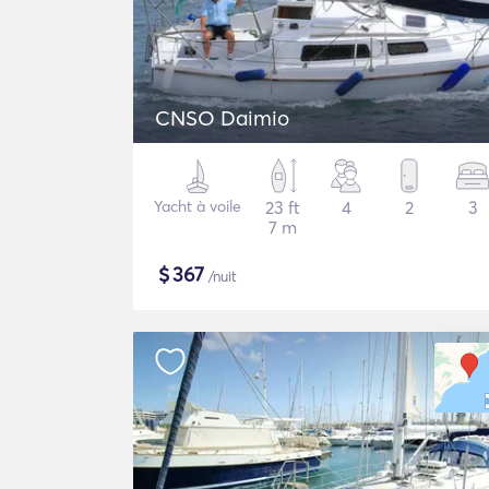
CNSO Daimio
Yacht à voile
23 ft
4
2
3
7 m
$
367
/nuit