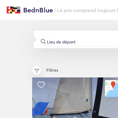
BednBlue
| Le prix comprend toujours 
Filtres