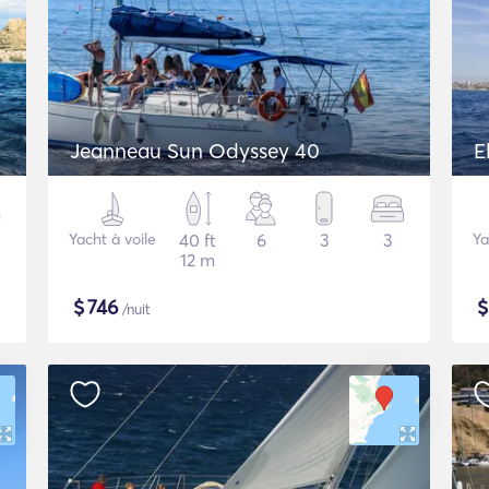
Jeanneau Sun Odyssey 40
E
Yacht à voile
40 ft
6
3
3
Ya
12 m
$
746
/nuit