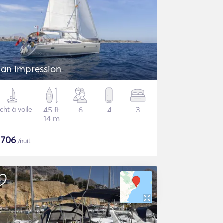
lan Impression
cht à voile
45 ft
6
4
3
14 m
$
706
/nuit