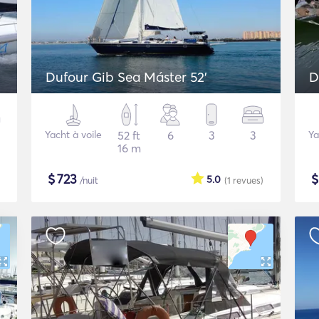
Dufour Gib Sea Máster 52’
D
Yacht à voile
52 ft
6
3
3
Ya
16 m
$
723
5.0
/nuit
(1
revues
)