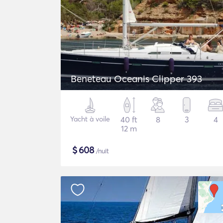
Beneteau Oceanis Clipper 393
Yacht à voile
40 ft
8
3
4
12 m
$
608
/nuit