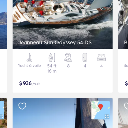
Jeanneau Sun Odyssey 54 DS
B
Yacht à voile
54 ft
8
4
4
Ba
16 m
$
936
/nuit