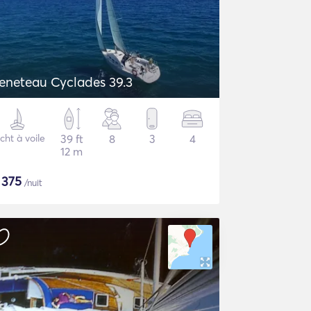
eneteau Cyclades 39.3
cht à voile
39 ft
8
3
4
12 m
$
375
/nuit