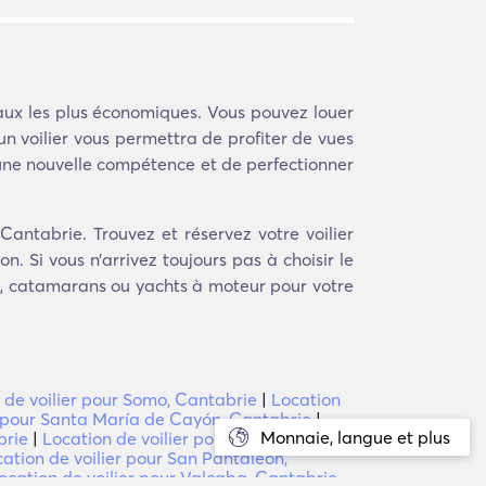
eaux les plus économiques. Vous pouvez louer
n voilier vous permettra de profiter de vues
 une nouvelle compétence et de perfectionner
antabrie. Trouvez et réservez votre voilier
. Si vous n’arrivez toujours pas à choisir le
s, catamarans ou yachts à moteur pour votre
 de voilier pour Somo, Cantabrie
|
Location
r pour Santa María de Cayón, Cantabrie
|
Monnaie, langue et plus
brie
|
Location de voilier pour El Avellanal,
ation de voilier pour San Pantaleon,
ocation de voilier pour Valcaba, Cantabrie