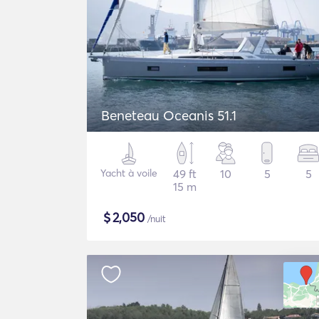
Beneteau Oceanis 51.1
Yacht à voile
49 ft
10
5
5
15 m
$
2,050
/nuit