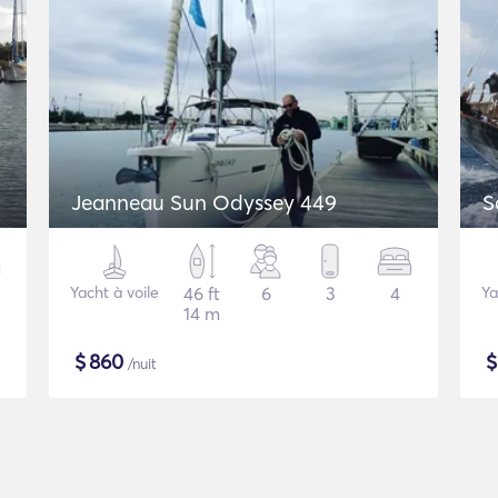
Jeanneau Sun Odyssey 449
S
Yacht à voile
46 ft
6
3
4
Ya
14 m
$
860
/nuit