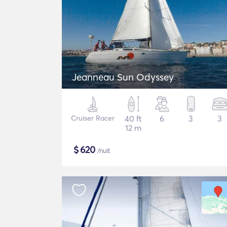
Jeanneau Sun Odyssey
Cruiser Racer
40 ft
6
3
3
12 m
$
620
/nuit