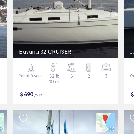
Bavaria 32 CRUISER
J
Yacht à voile
32 ft
6
2
3
Ya
10 m
$
690
/nuit