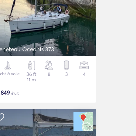
eneteau Oceanis 373
cht à voile
36 ft
8
3
4
11 m
$
849
/nuit