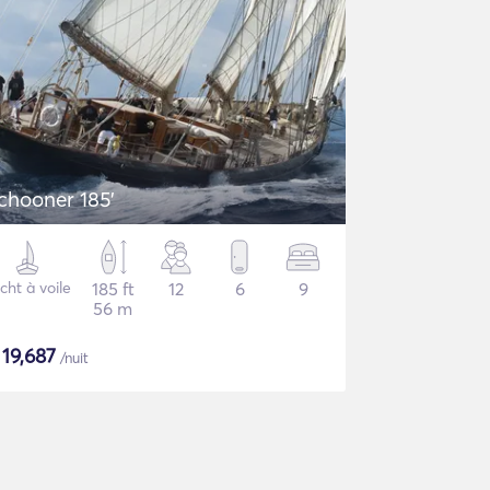
chooner 185'
cht à voile
185 ft
12
6
9
56 m
$
19,687
/nuit