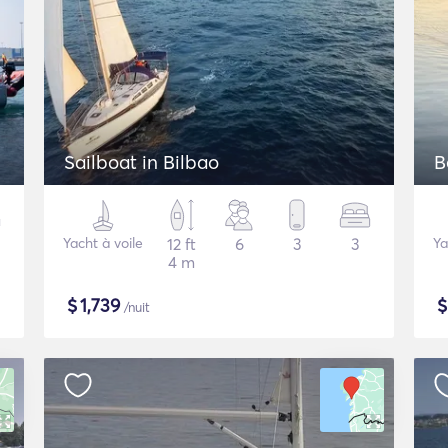
Sailboat in Bilbao
B
Yacht à voile
12 ft
6
3
3
Ya
4 m
$
1,739
/nuit