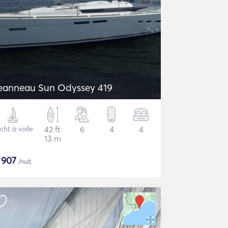
eanneau Sun Odyssey 419
cht à voile
42 ft
6
4
4
13 m
$
907
/nuit