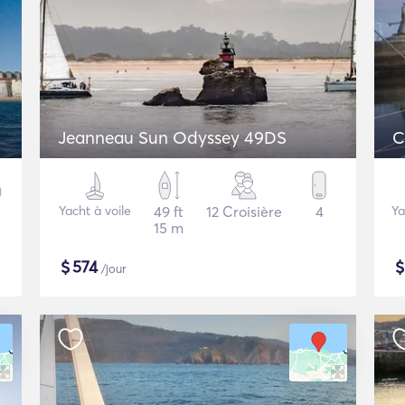
Jeanneau Sun Odyssey 49DS
C
Yacht à voile
49 ft
12 Croisière
4
Ya
15 m
$
574
/jour