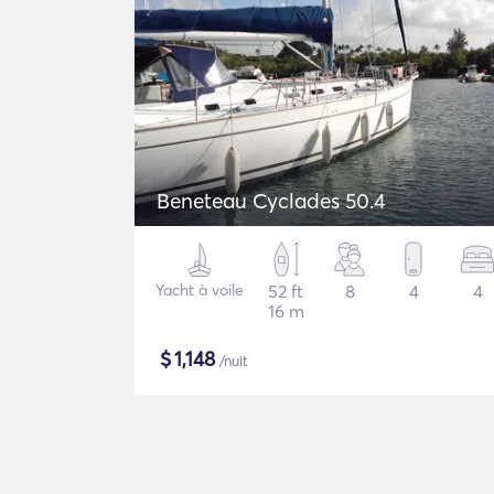
Beneteau Cyclades 50.4
Yacht à voile
52 ft
8
4
4
16 m
$
1,148
/nuit