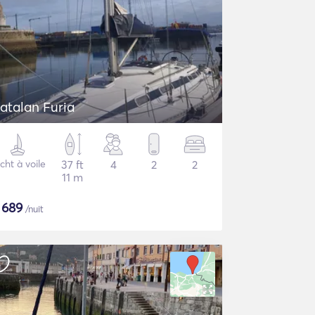
atalan Furia
cht à voile
37 ft
4
2
2
11 m
$
689
/nuit