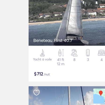
Beneteau First 40.7
Yacht à voile
41 ft
8
3
4
12 m
$
712
/nuit