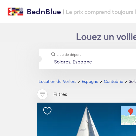
BednBlue
| Le prix comprend toujours 
Louez un voili
Lieu de départ
Location de Voiliers
Espagne
Cantabrie
Sol
Filtres