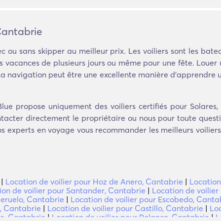
Cantabrie
c ou sans skipper au meilleur prix. Les voiliers sont les bat
es vacances de plusieurs jours ou même pour une fête. Louer u
. La navigation peut être une excellente manière d'apprendre
ue propose uniquement des voiliers certifiés pour Solares, C
cter directement le propriétaire ou nous pour toute question
nos experts en voyage vous recommander les meilleurs voilier
|
Location de voilier pour Hoz de Anero, Cantabrie
|
Location
ion de voilier pour Santander, Cantabrie
|
Location de voilie
Meruelo, Cantabrie
|
Location de voilier pour Escobedo, Canta
a, Cantabrie
|
Location de voilier pour Castillo, Cantabrie
|
Loc
te, Cantabrie
|
Location de voilier pour Polanco, Cantabrie
|
L