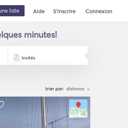
une liste
Aide
S'inscrire
Connexion
elques minutes!
Invités
trier par:
>