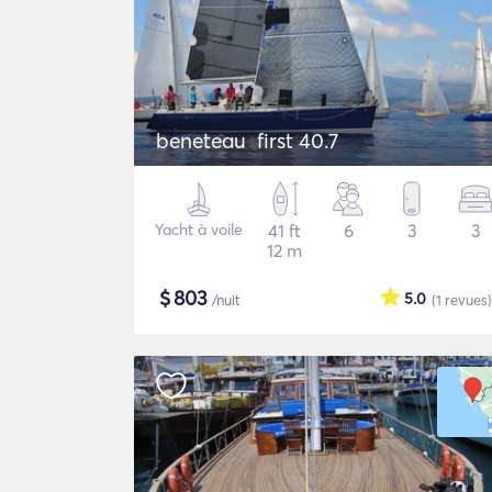
beneteau first 40.7
Yacht à voile
41 ft
6
3
3
12 m
$
803
5.0
/nuit
(1
revues
)