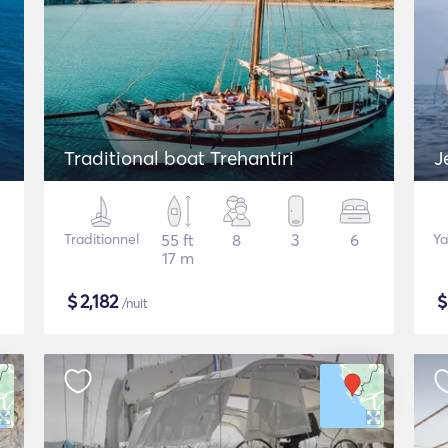
Traditional boat Trehantiri
J
Traditionnel
55 ft
8
3
6
Ya
17 m
$
2,182
/nuit