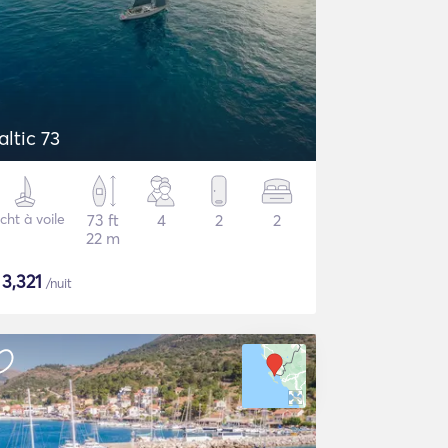
altic 73
cht à voile
73 ft
4
2
2
22 m
$
3,321
/nuit