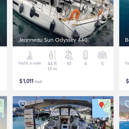
Jeanneau Sun Odyssey 440
B
Yacht à voile
44 ft
10
4
5
Ya
13 m
$
1,011
/nuit