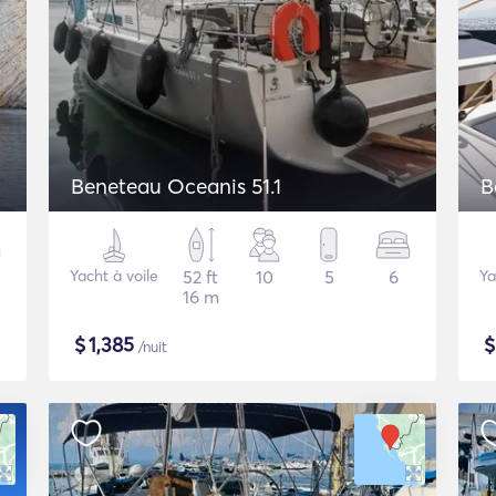
Beneteau Oceanis 51.1
B
Yacht à voile
52 ft
10
5
6
Ya
16 m
$
1,385
/nuit