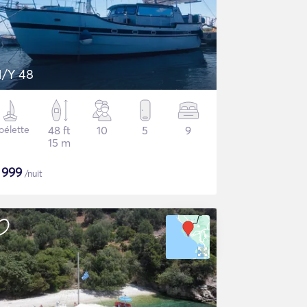
/Y 48
oélette
48 ft
10
5
9
15 m
$
999
/nuit