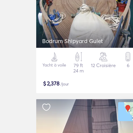
Bodrum Shipyard Gulet
Yacht à voile
79 ft
12 Croisière
6
24 m
$
2,378
/jour