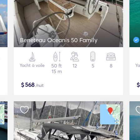
Beneteau Oceanis 50 Family
Yacht à voile
50 ft
12
5
8
Ya
15 m
$
568
/nuit