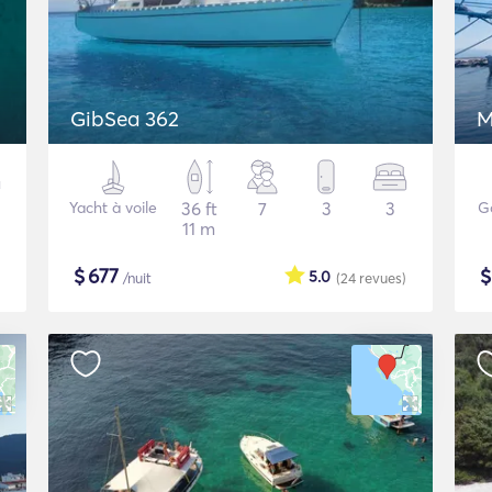
GibSea 362
M
Yacht à voile
36 ft
7
3
3
G
11 m
$
677
5.0
/nuit
(24
revues
)