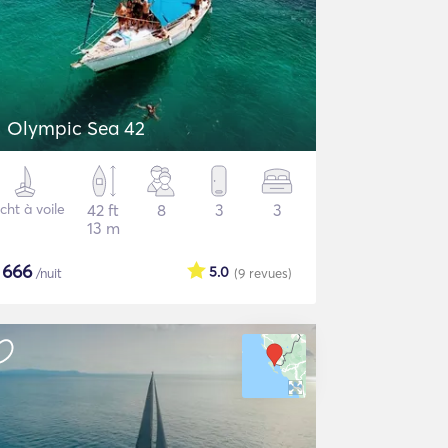
Olympic Sea 42
cht à voile
42 ft
8
3
3
13 m
$
666
5.0
/nuit
(9
revues
)