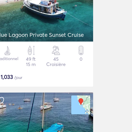
lue Lagoon Private Sunset Cruise
aditionnel
49 ft
45
0
15 m
Croisière
$
1,033
/jour