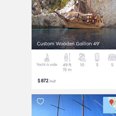
Custom Wooden Gallion 49'
Yacht à voile
49 ft
10
5
5
15 m
$
872
/nuit