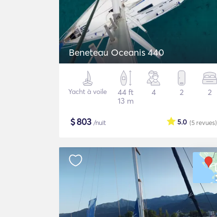
Beneteau Oceanis 440
Yacht à voile
44 ft
4
2
2
13 m
$
803
5.0
/nuit
(5
revues
)