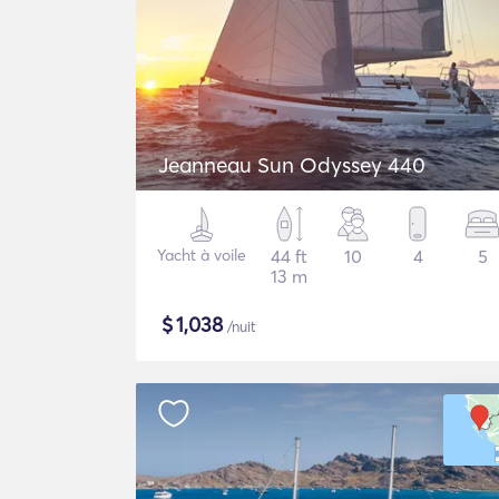
Jeanneau Sun Odyssey 440
Yacht à voile
44 ft
10
4
5
13 m
$
1,038
/nuit