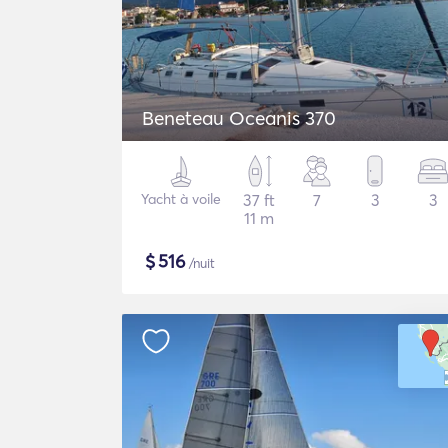
Beneteau Oceanis 370
Yacht à voile
37 ft
7
3
3
11 m
$
516
/nuit