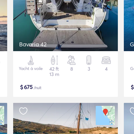
Bavaria 42
G
Yacht à voile
42 ft
8
3
4
G
13 m
$
675
/nuit