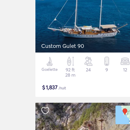
Custom Gulet 90
Goélette
92 ft
24
9
12
28 m
$
1,837
/nuit