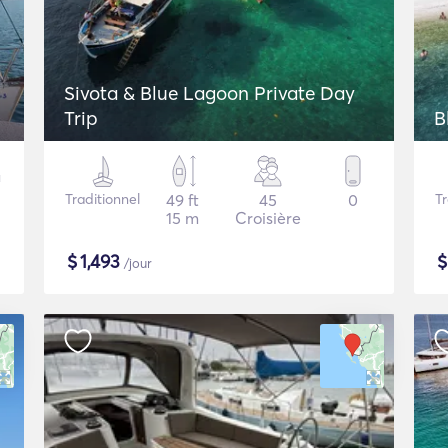
Sivota & Blue Lagoon Private Day
Trip
B
Traditionnel
49 ft
45
0
Tr
15 m
Croisière
$
1,493
/jour