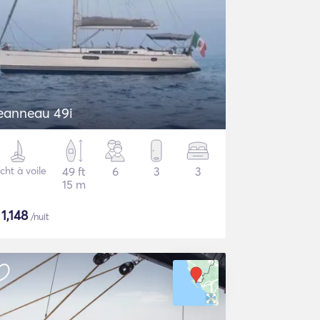
eanneau 49i
cht à voile
49 ft
6
3
3
15 m
$
1,148
/nuit