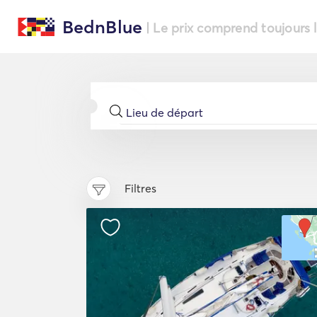
BednBlue
| Le prix comprend toujours 
Filtres