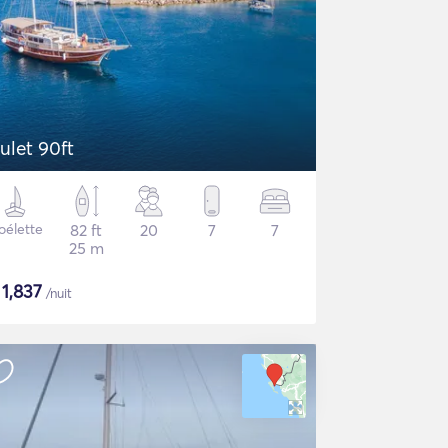
ulet 90ft
oélette
82 ft
20
7
7
25 m
$
1,837
/nuit