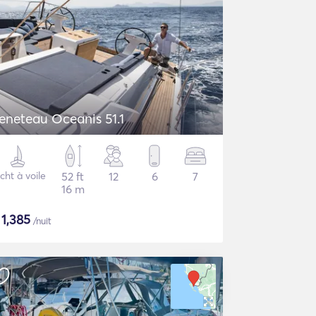
eneteau Oceanis 51.1
cht à voile
52 ft
12
6
7
16 m
$
1,385
/nuit