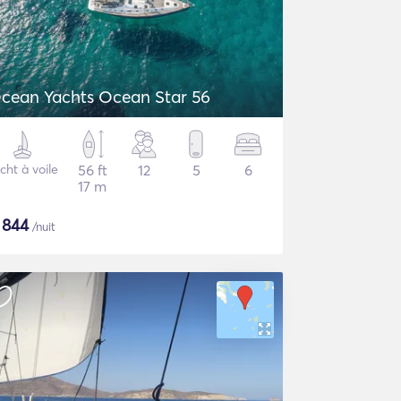
cean Yachts Ocean Star 56
cht à voile
56 ft
12
5
6
17 m
$
844
/nuit