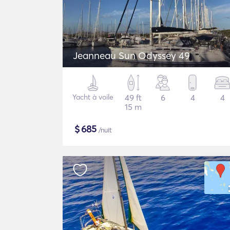
Jeanneau Sun Odyssey 49
Yacht à voile
49 ft
6
4
4
15 m
$
685
/nuit