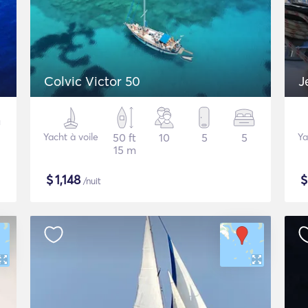
Colvic Victor 50
J
Yacht à voile
50 ft
10
5
5
Ya
15 m
$
1,148
/nuit