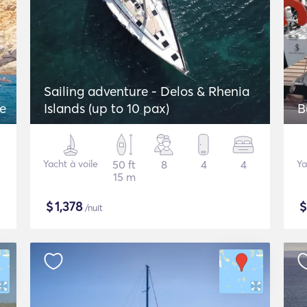
Sailing adventure - Delos & Rhenia
ue
Islands (up to 10 pax)
B
Yacht à voile
50 ft
8
4
4
Ya
15 m
$
1,378
/nuit