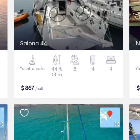
Salona 44
N
Yacht à voile
44 ft
8
4
4
Ya
13 m
$
867
/nuit