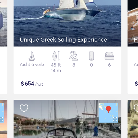
Unique Greek Sailing Experience
H
Yacht à voile
45 ft
8
0
6
Ya
14 m
$
654
/nuit