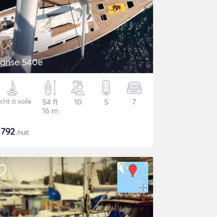
anse 540e
cht à voile
54 ft
10
5
7
16 m
$
792
/nuit