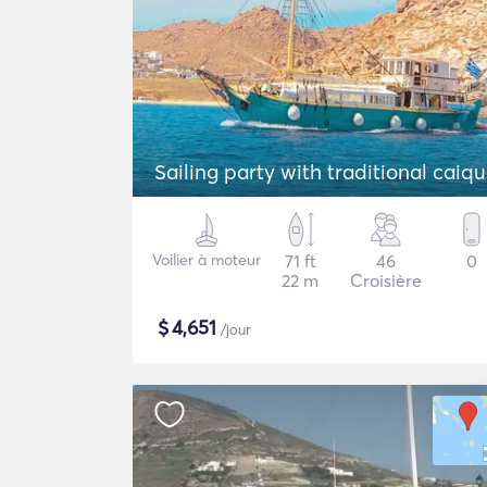
Sailing party with traditional caiq
Voilier à moteur
71 ft
46
0
22 m
Croisière
$
4,651
/jour