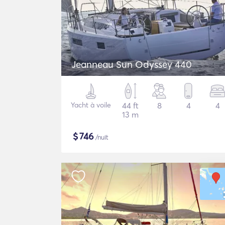
Jeanneau Sun Odyssey 440
Yacht à voile
44 ft
8
4
4
13 m
$
746
/nuit