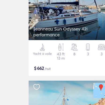
Jeanneau Sun Odyssey 42i
performance
Yacht à voile
43 ft
8
3
3
13 m
$
662
/nuit