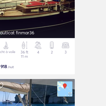
auticat finmar36
cht à voile
36 ft
4
2
3
11 m
$
918
/nuit