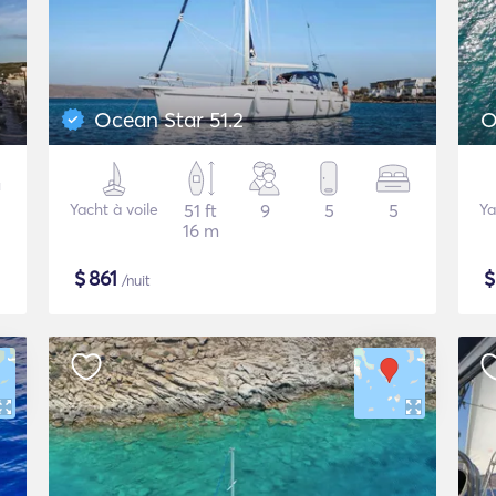
Ocean Star 51.2
O
Yacht à voile
51 ft
9
5
5
Ya
16 m
$
861
/nuit