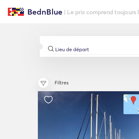
BednBlue
| Le prix comprend toujours 
Filtres