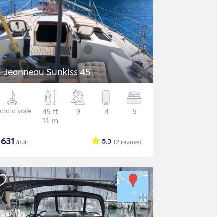
Jeanneau Sunkiss 45
cht à voile
45 ft
9
4
5
14 m
$
631
5.0
/nuit
(2
revues
)