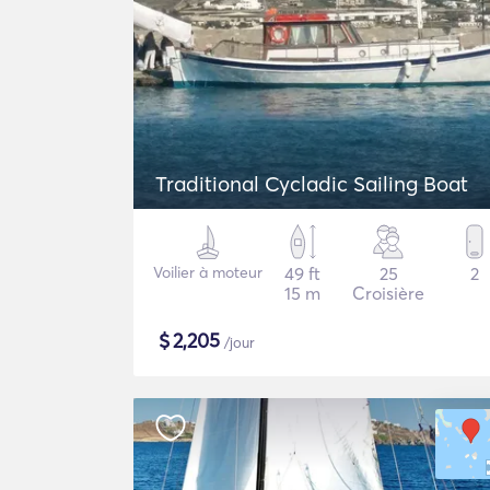
Traditional Cycladic Sailing Boat
Voilier à moteur
49 ft
25
2
15 m
Croisière
$
2,205
/jour