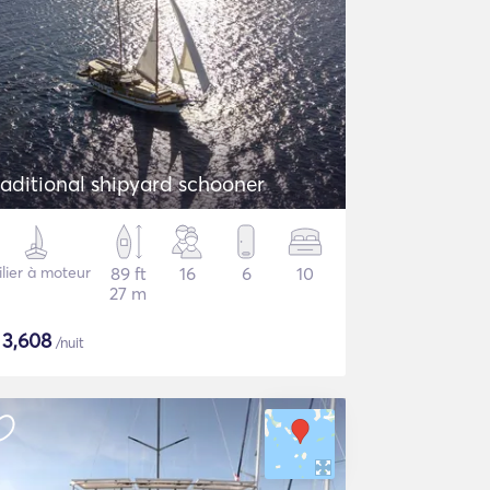
raditional shipyard schooner
ilier à moteur
89 ft
16
6
10
27 m
$
3,608
/nuit