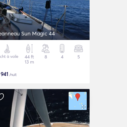
eanneau Sun Magic 44
cht à voile
44 ft
8
4
5
13 m
$
941
/nuit