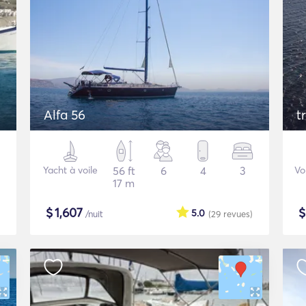
Alfa 56
t
Yacht à voile
56 ft
6
4
3
Vo
17 m
$
1,607
5.0
/nuit
(29
revues
)