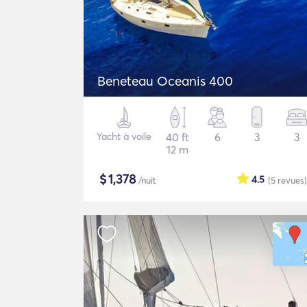
Beneteau Oceanis 400
Yacht à voile
40 ft
6
3
3
12 m
$
1,378
4.5
/nuit
(5
revues
)