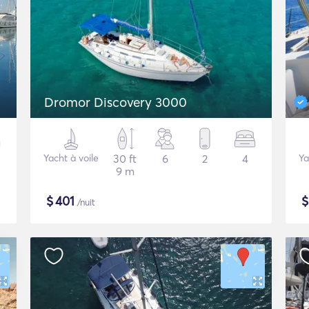
Dromor Discovery 3000
Yacht à voile
30 ft
6
2
4
Ya
9 m
$
401
/nuit