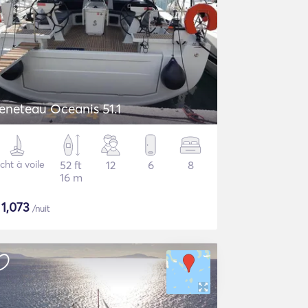
eneteau Oceanis 51.1
cht à voile
52 ft
12
6
8
16 m
$
1,073
/nuit