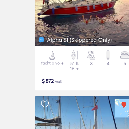
Alpha 51 (Skippered Only)
Yacht à voile
51 ft
8
4
5
16 m
$
872
/nuit