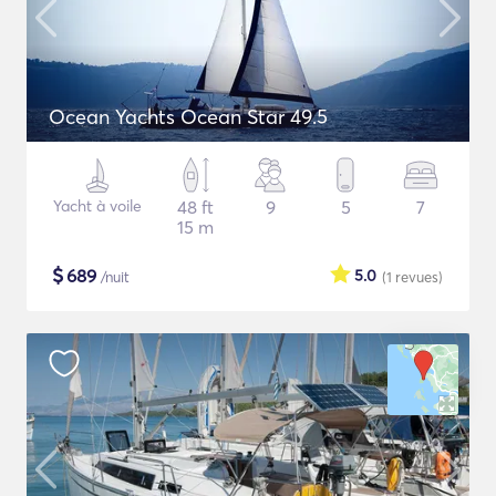
Ocean Yachts Ocean Star 49.5
Yacht à voile
48 ft
9
5
7
15 m
$
689
5.0
/nuit
(1
revues
)