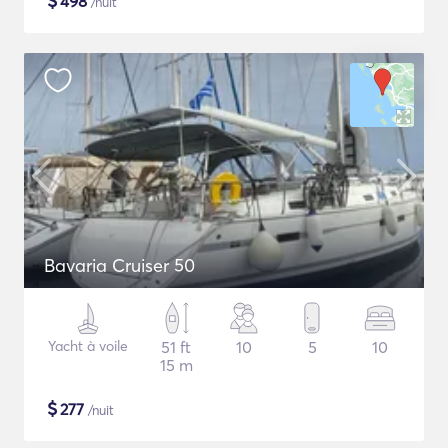
$
498
/nuit
Bavaria Cruiser 50
Yacht à voile
51 ft
10
5
10
15 m
$
277
/nuit