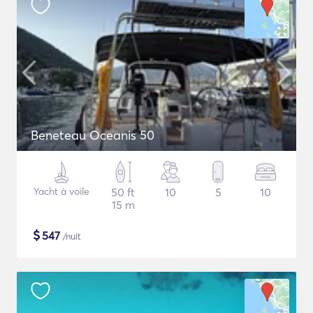
Beneteau Oceanis 50
Yacht à voile
50 ft
10
5
10
15 m
$
547
/nuit