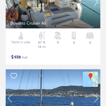
Bavaria Cruiser 46
Yacht à voile
47 ft
9
4
4
14 m
$
938
/nuit