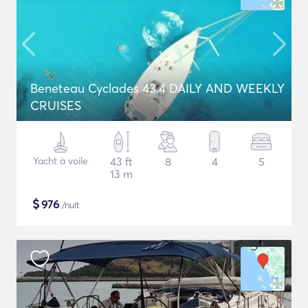
Beneteau Cyclades 43.4 DAILY AND WEEKLY
CRUISES
Yacht à voile
43 ft
8
4
5
13 m
$
976
/nuit