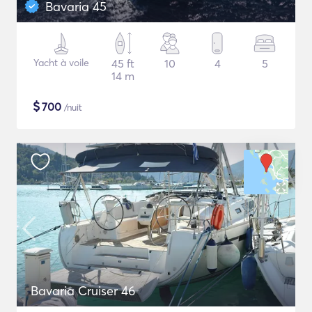
Bavaria 45
Yacht à voile
45 ft
10
4
5
14 m
$
700
/nuit
Bavaria Cruiser 46