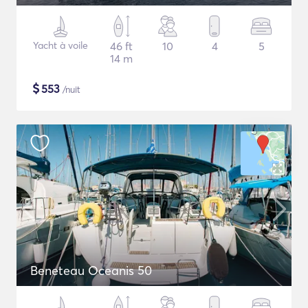
Yacht à voile
46 ft
10
4
5
14 m
$
553
/nuit
Beneteau Oceanis 50