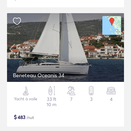
Beneteau Oceanis 34
Yacht à voile
33 ft
7
3
4
10 m
$
483
/nuit