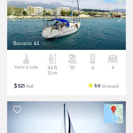
Bavaria 44
Yacht à voile
44 ft
10
4
6
13 m
$
521
5.0
/nuit
(2
revues
)