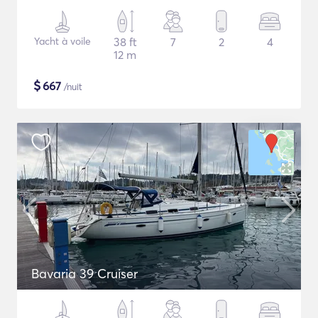
Yacht à voile
38 ft
7
2
4
12 m
$
667
/nuit
Bavaria 39 Cruiser