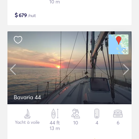
10 m
$
679
/nuit
Bavaria 44
Yacht à voile
44 ft
10
4
6
13 m