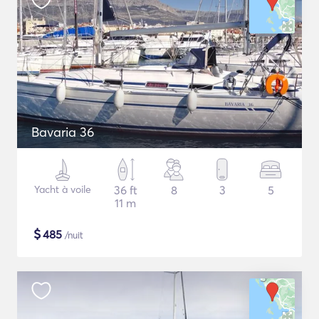
Bavaria 36
Yacht à voile
36 ft
8
3
5
11 m
$
485
/nuit