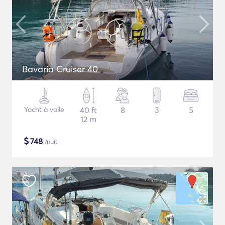
Bavaria Cruiser 40
Yacht à voile
40 ft
8
3
5
12 m
$
748
/nuit