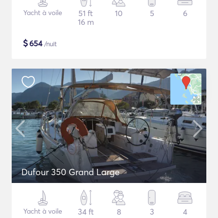
Yacht à voile
51 ft
10
5
6
16 m
$
654
/nuit
Dufour 350 Grand Large
Yacht à voile
34 ft
8
3
4