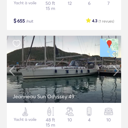
Yacht à voile
50 ft
12
6
7
15 m
$
655
4.3
/nuit
(1
revues
)
Jeanneau Sun Odyssey 49
Yacht à voile
48 ft
10
4
10
15 m