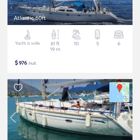
Atlantic 60ft
Yacht à voile
61 ft
10
5
6
19 m
$
976
/nuit