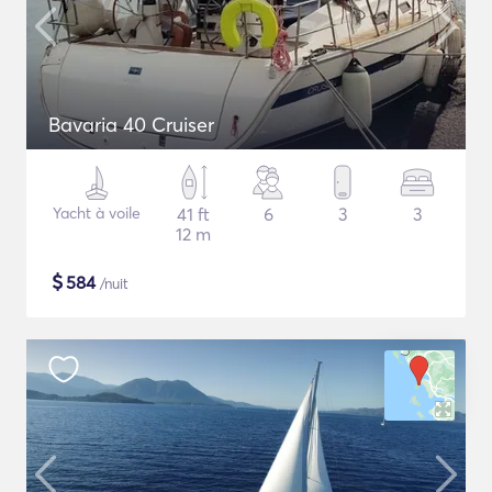
Bavaria 40 Cruiser
Yacht à voile
41 ft
6
3
3
12 m
$
584
/nuit