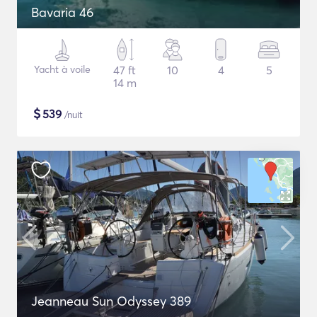
Bavaria 46
Yacht à voile
47 ft
10
4
5
14 m
$
539
/nuit
Jeanneau Sun Odyssey 389