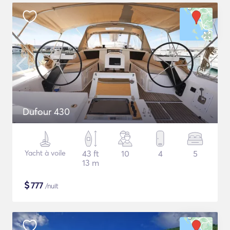
Dufour 430
Yacht à voile
43 ft
10
4
5
13 m
$
777
/nuit