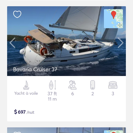
Bavaria Cruiser 37
Yacht à voile
37 ft
6
2
3
11 m
$
697
/nuit