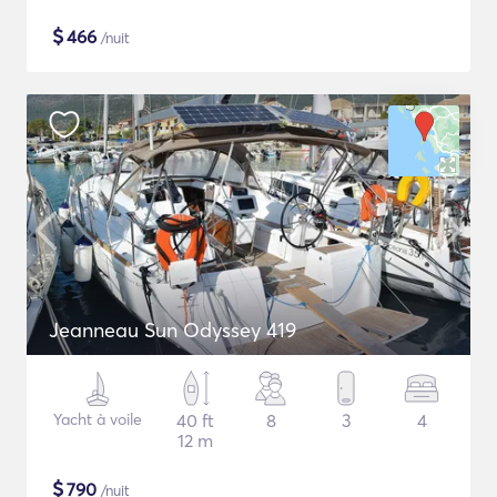
$
466
/nuit
Jeanneau Sun Odyssey 419
Yacht à voile
40 ft
8
3
4
12 m
$
790
/nuit