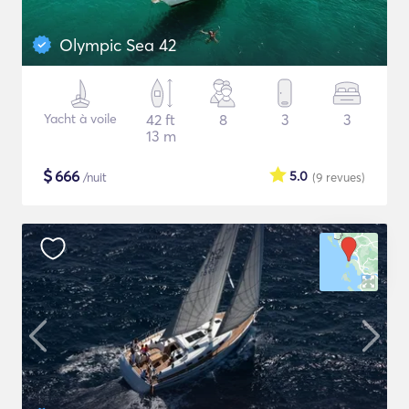
Olympic Sea 42
Yacht à voile
42 ft
8
3
3
13 m
$
666
5.0
/nuit
(9
revues
)