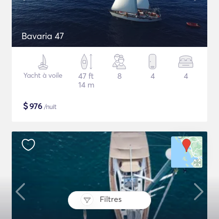
Bavaria 47
Yacht à voile
47 ft
8
4
4
14 m
$
976
/nuit
Filtres