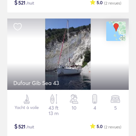
$
521
5.0
/nuit
(2
revues
)
Dufour Gib Sea 43
Yacht à voile
43 ft
10
4
5
13 m
$
521
5.0
/nuit
(2
revues
)