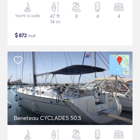
Yacht à voile
47 ft
8
4
4
14 m
$
872
/nuit
Beneteau CYCLADES 50.5