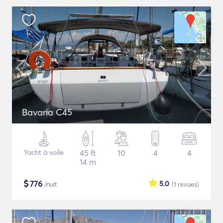
Bavaria C45
Yacht à voile
45 ft
10
4
4
14 m
$
776
5.0
/nuit
(1
revues
)