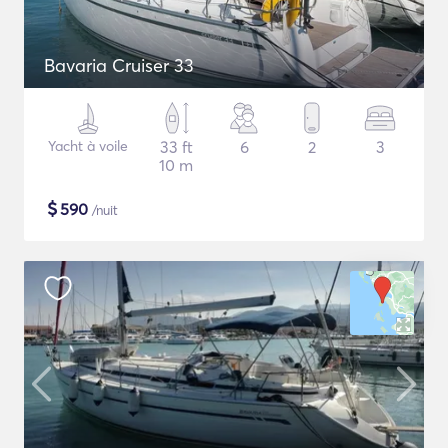
Bavaria Cruiser 33
Yacht à voile
33 ft
6
2
3
10 m
$
590
/nuit