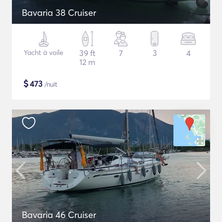
Bavaria 38 Cruiser
Yacht à voile
39 ft
7
3
4
12 m
$
473
/nuit
Bavaria 46 Cruiser