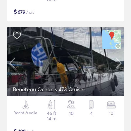
$
679
/nuit
Beneteau Oceanis 473 Cruiser
Yacht à voile
46 ft
10
4
10
14 m