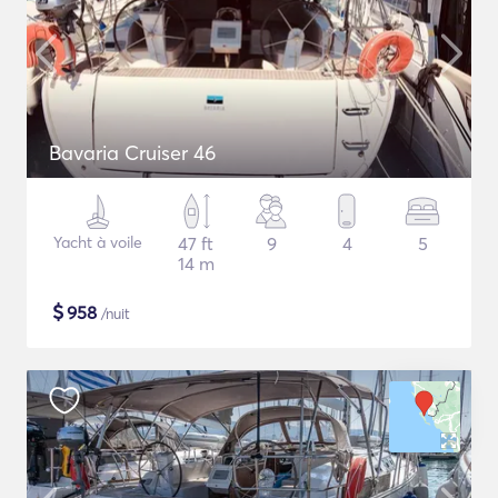
Bavaria Cruiser 46
Yacht à voile
47 ft
9
4
5
14 m
$
958
/nuit