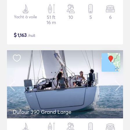
Yacht à voile
51 ft
10
5
6
16 m
$
1,163
/nuit
Dufour 390 Grand Large