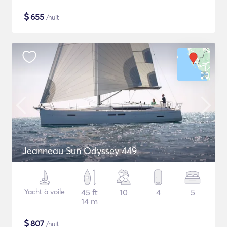
$
655
/nuit
Jeanneau Sun Odyssey 449
Yacht à voile
45 ft
10
4
5
14 m
$
807
/nuit