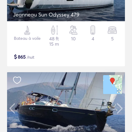
Jeanneau Sun Odyssey 479
Bateau à voile
48 ft
10
4
5
15 m
$
865
/nuit