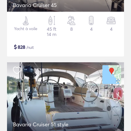
Bavaria Cruiser 45
Yacht à voile
45 ft
8
4
4
14 m
$
828
/nuit
Bavaria Cruiser 51 style