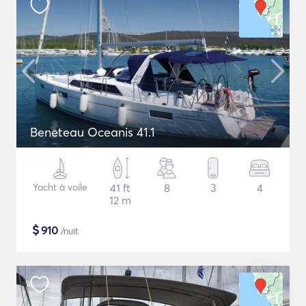
Beneteau Oceanis 41.1
Yacht à voile
41 ft
8
3
4
12 m
$
910
/nuit