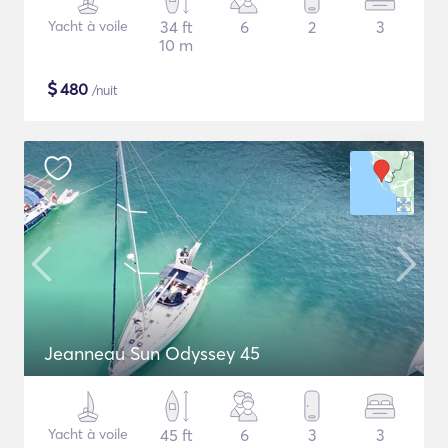
Yacht à voile
34 ft
6
2
3
10 m
$
480
/nuit
Jeanneau Sun Odyssey 45
Yacht à voile
45 ft
6
3
3