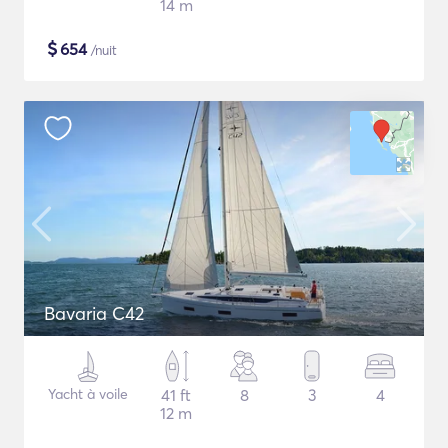
14 m
$
654
/nuit
Bavaria C42
Yacht à voile
41 ft
8
3
4
12 m