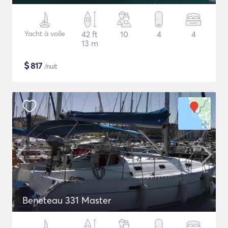
Yacht à voile
42 ft
10
4
4
13 m
$
817
/nuit
Beneteau 331 Master