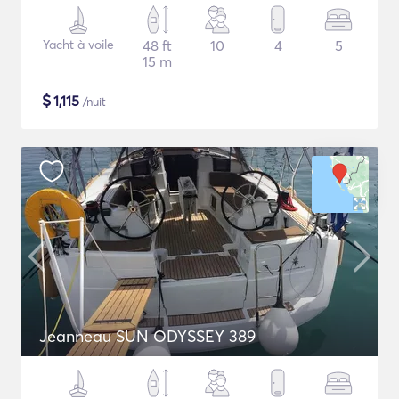
Yacht à voile
48 ft
10
4
5
15 m
$
1,115
/nuit
Jeanneau SUN ODYSSEY 389