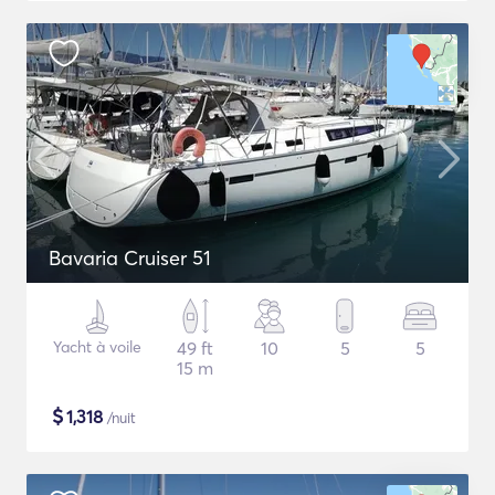
Bavaria Cruiser 51
Yacht à voile
49 ft
10
5
5
15 m
$
1,318
/nuit