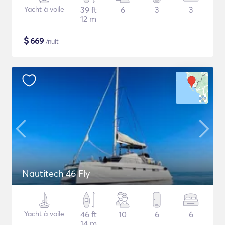
Yacht à voile
39 ft
6
3
3
12 m
$
669
/nuit
Nautitech 46 Fly
Yacht à voile
46 ft
10
6
6
14 m