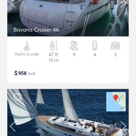
Bavaria Cruiser 46
Yacht à voile
47 ft
9
4
5
14 m
$
958
/nuit