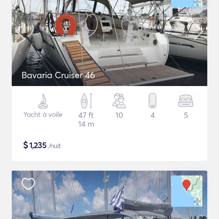
Bavaria Cruiser 46
Yacht à voile
47 ft
10
4
5
14 m
$
1,235
/nuit