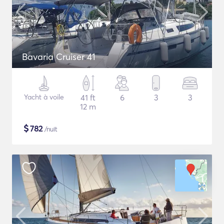
Bavaria Cruiser 41
Yacht à voile
41 ft
6
3
3
12 m
$
782
/nuit