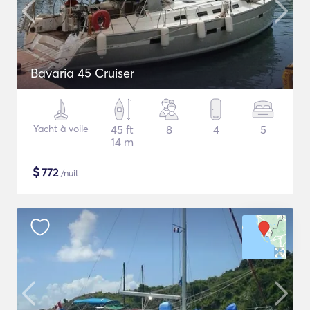
Bavaria 45 Cruiser
Yacht à voile
45 ft
8
4
5
14 m
$
772
/nuit