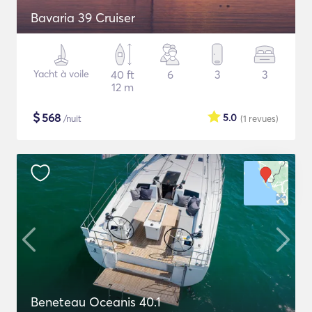
Bavaria 39 Cruiser
Yacht à voile
40 ft
6
3
3
12 m
$
568
5.0
/nuit
(1
revues
)
Beneteau Oceanis 40.1