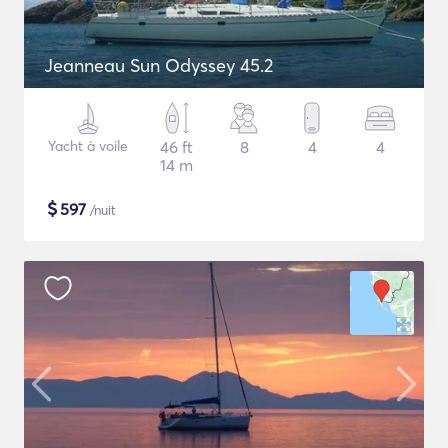
Jeanneau Sun Odyssey 45.2
Yacht à voile
46 ft
8
4
4
14 m
$
597
/nuit