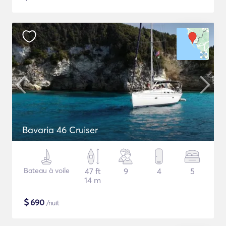
Bavaria 46 Cruiser
Bateau à voile
47 ft
9
4
5
14 m
$
690
/nuit