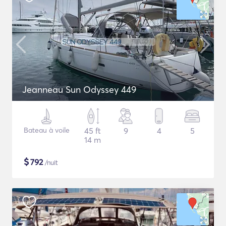
Jeanneau Sun Odyssey 449
Bateau à voile
45 ft
9
4
5
14 m
$
792
/nuit