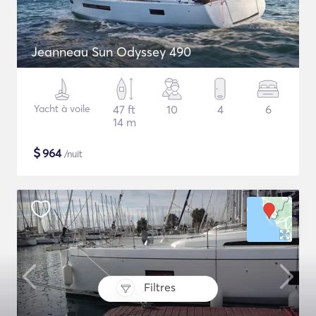
Jeanneau Sun Odyssey 490
Yacht à voile
47 ft
10
4
6
14 m
$
964
/nuit
Filtres