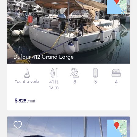
Dufour 412 Grand Large
Yacht à voile
41 ft
8
3
4
12 m
$
828
/nuit