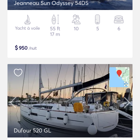
Jeanneau Sun Odyssey 54DS
Yacht à voile
55 ft
10
5
6
17 m
$
950
/nuit
Dufour 520 GL