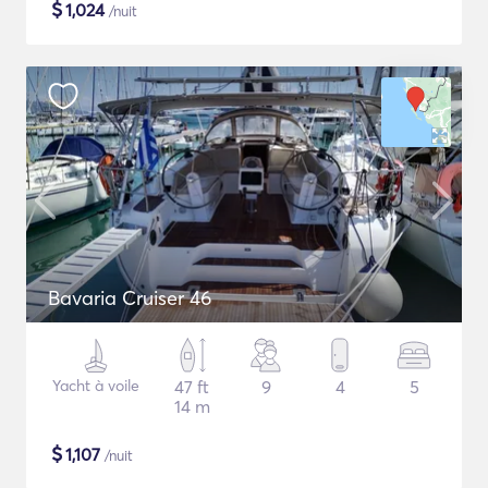
$
1,024
/nuit
Bavaria Cruiser 46
Yacht à voile
47 ft
9
4
5
14 m
$
1,107
/nuit