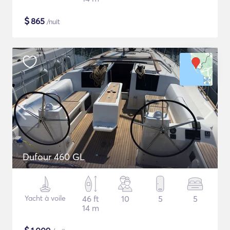
$
865
/nuit
Dufour 460 GL
Yacht à voile
46 ft
10
5
5
14 m