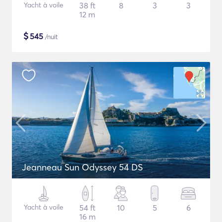
Yacht à voile
38 ft
8
3
3
12 m
$
545
/nuit
Jeanneau Sun Odyssey 54 DS
Yacht à voile
54 ft
10
5
6
16 m