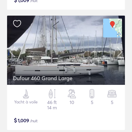
$
1,009
/nuit
Dufour 460 Grand Large
Yacht à voile
46 ft
10
5
5
14 m
$
1,009
/nuit