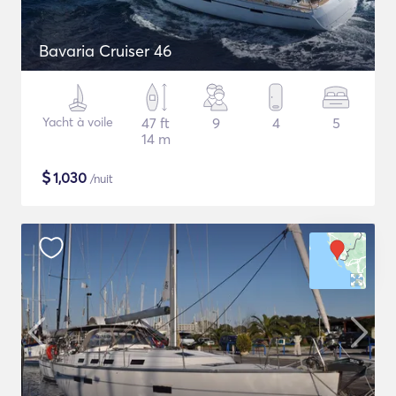
Bavaria Cruiser 46
Yacht à voile
47 ft
9
4
5
14 m
$
1,030
/nuit