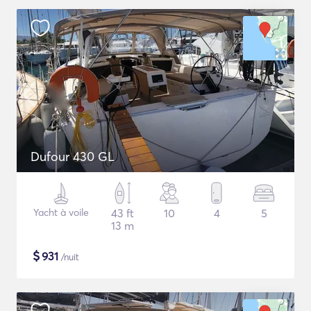
Dufour 430 GL
Yacht à voile
43 ft
10
4
5
13 m
$
931
/nuit