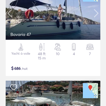
Bavaria 47
Yacht à voile
48 ft
10
4
7
15 m
$
686
/nuit