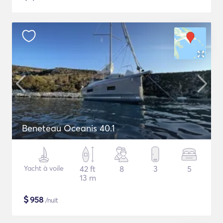
Beneteau Oceanis 40.1
Yacht à voile
42 ft
8
3
5
13 m
$
958
/nuit