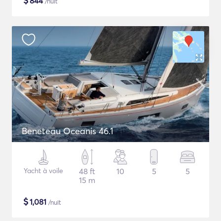
$
844
/nuit
Beneteau Oceanis 46.1
Yacht à voile
48 ft
10
5
5
15 m
$
1,081
/nuit