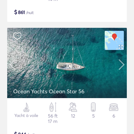
$
861
/nuit
Ocean Yachts Ocean Star 56
Yacht à voile
56 ft
12
5
6
17 m