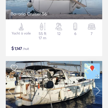
Bavaria Cruiser 56
Yacht à voile
55 ft
12
6
7
17 m
$
1,147
/nuit