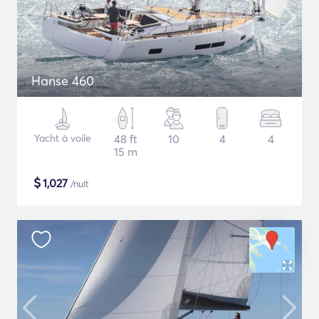
Hanse 460
Yacht à voile
48 ft
10
4
4
15 m
$
1,027
/nuit