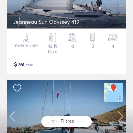
Jeanneau Sun Odyssey 419
Yacht à voile
42 ft
8
3
4
13 m
$
761
/nuit
Filtres