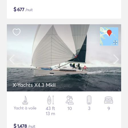
$
677
/nuit
X-Yachts X4.3 MkII
Yacht à voile
43 ft
10
3
9
13 m
$
1,478
/nuit