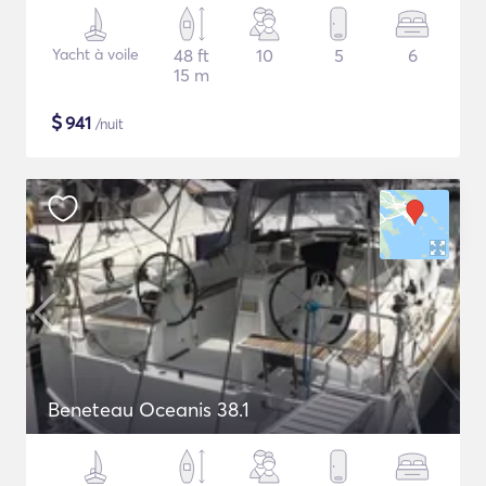
Yacht à voile
48 ft
10
5
6
15 m
$
941
/nuit
Beneteau Oceanis 38.1