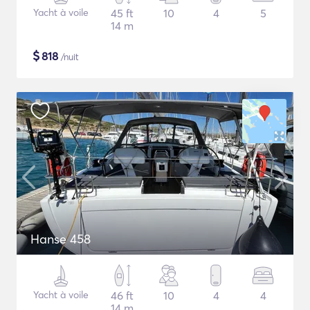
Yacht à voile
45 ft
10
4
5
14 m
$
818
/nuit
Hanse 458
Yacht à voile
46 ft
10
4
4
14 m