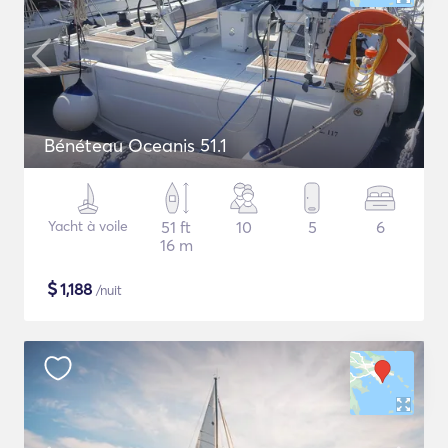
Bénéteau Oceanis 51.1
Yacht à voile
51 ft
10
5
6
16 m
$
1,188
/nuit