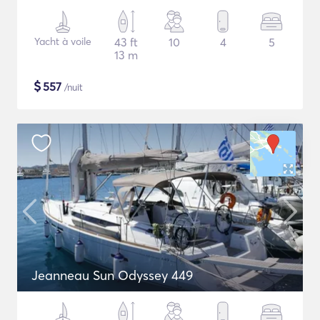
Yacht à voile
43 ft
10
4
5
13 m
$
557
/nuit
Jeanneau Sun Odyssey 449