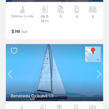
Bateau à voile
46 ft
9
4
4
14 m
$
761
/nuit
Beneteau Oceanis 55