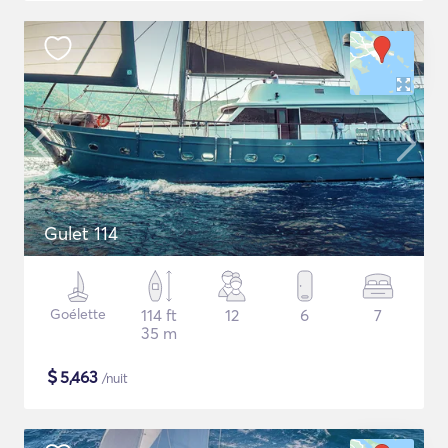
Gulet 114
Goélette
114 ft
12
6
7
35 m
$
5,463
/nuit