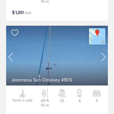
16 m
$
1,351
/nuit
Jeanneau Sun Odyssey 49DS
Yacht à voile
49 ft
10
4
5
15 m