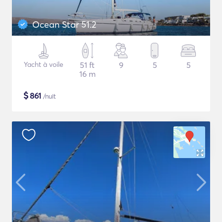
Ocean Star 51.2
Yacht à voile
51 ft
9
5
5
16 m
$
861
/nuit