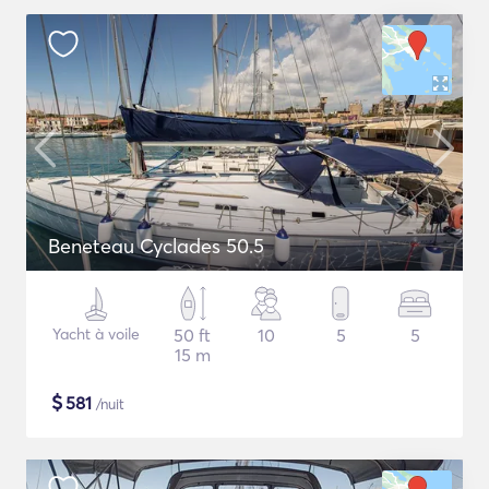
Beneteau Cyclades 50.5
Yacht à voile
50 ft
10
5
5
15 m
$
581
/nuit