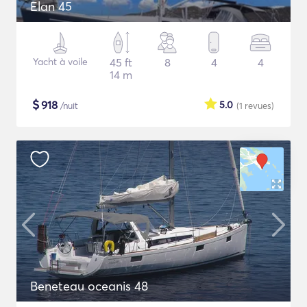
Elan 45
Yacht à voile
45 ft
8
4
4
14 m
$
918
5.0
/nuit
(1
revues
)
Beneteau oceanis 48