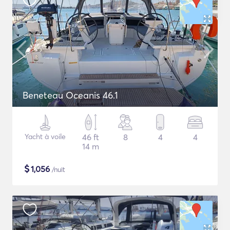
Beneteau Oceanis 46.1
Yacht à voile
46 ft
8
4
4
14 m
$
1,056
/nuit