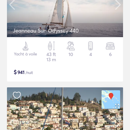
Jeanneau Sun Odyssey 440
Yacht à voile
43 ft
10
4
6
13 m
$
941
/nuit