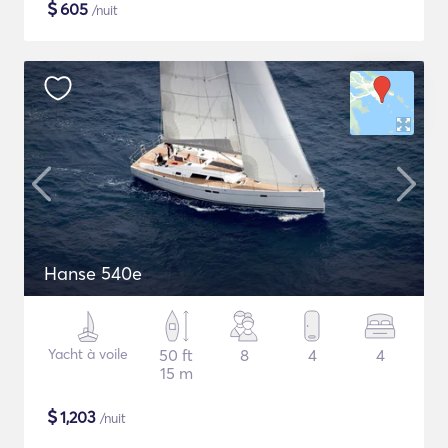
$
605
/nuit
Hanse 540e
Yacht à voile
50 ft
8
4
4
15 m
$
1,203
/nuit