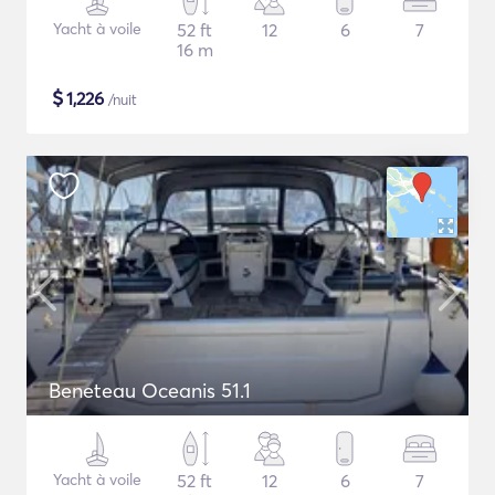
Yacht à voile
52 ft
12
6
7
16 m
$
1,226
/nuit
Beneteau Oceanis 51.1
Yacht à voile
52 ft
12
6
7