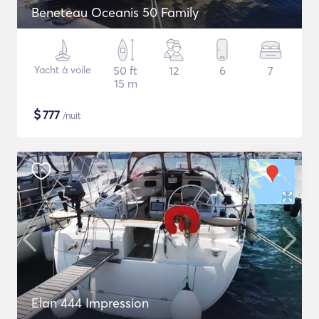
Beneteau Oceanis 50 Family
Yacht à voile
50 ft
12
6
7
15 m
$
777
/nuit
Elan 444 Impression