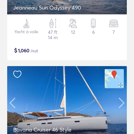
Jeanneau Sun Odyssey 490
Yacht à voile
47 ft
12
6
7
14 m
$
1,060
/nuit
Bavaria Cruiser 46 Style