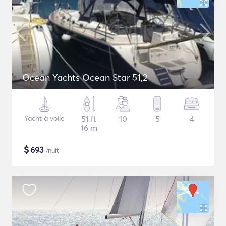
Ocean Yachts Ocean Star 51,2
Yacht à voile
51 ft
10
5
4
16 m
$
693
/nuit