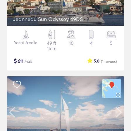
Jeanneau Sun Odyssey 49DS
Yacht à voile
49 ft
10
4
5
15 m
$
611
5.0
/nuit
(1
revues
)