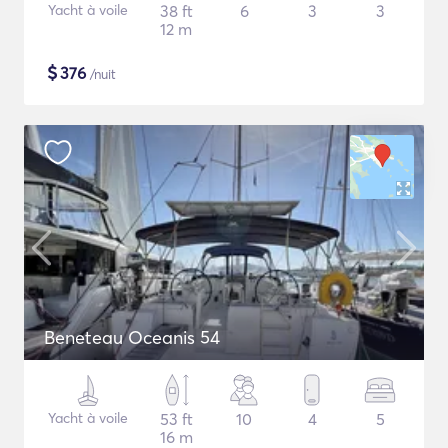
Yacht à voile
38 ft
6
3
3
12 m
$
376
/nuit
Beneteau Oceanis 54
Yacht à voile
53 ft
10
4
5
16 m