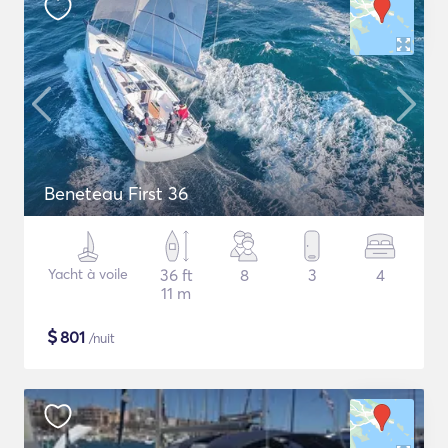
Beneteau First 36
Yacht à voile
36 ft
8
3
4
11 m
$
801
/nuit