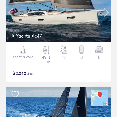
X-Yachts Xc47
Yacht à voile
49 ft
12
3
8
15 m
$
2,040
/nuit