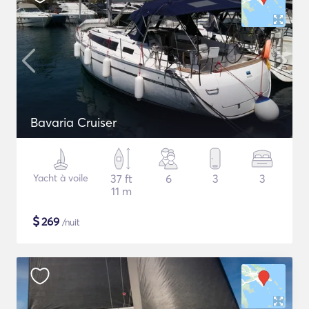
Bavaria Cruiser
Yacht à voile
37 ft
6
3
3
11 m
$
269
/nuit