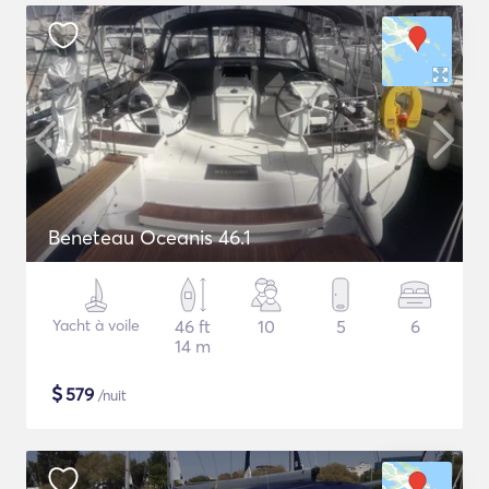
Beneteau Oceanis 46.1
Yacht à voile
46 ft
10
5
6
14 m
$
579
/nuit