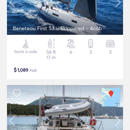
Beneteau First 53 – Skippered – 4cab
Yacht à voile
56 ft
6
3
3
17 m
$
1,089
/nuit