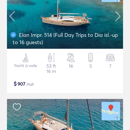
Elan Impr. 514 (Full Day Trips to Dia isl.-up
to 16 guests)
Yacht à voile
53 ft
16
5
7
16 m
$
907
/nuit