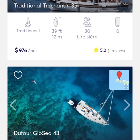
Traditional Trechantiri 39
Traditionnel
39 ft
30
0
12 m
Croisière
$
976
5.0
/jour
(1
revues
)
Dufour GibSea 43