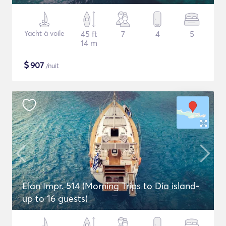
Yacht à voile
45 ft
7
4
5
14 m
$
907
/nuit
Elan Impr. 514 (Morning Trips to Dia island-
up to 16 guests)