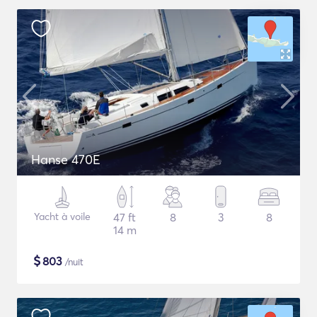
Hanse 470E
Yacht à voile
47 ft
8
3
8
14 m
$
803
/nuit