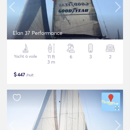
Elan 37 Performance
Yacht à voile
11 ft
6
3
2
3 m
$
447
/nuit