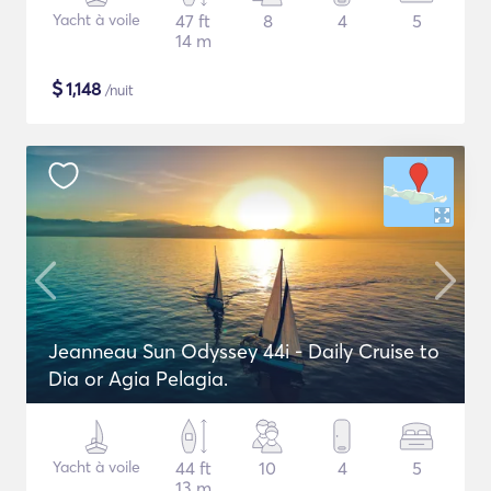
Yacht à voile
47 ft
8
4
5
14 m
$
1,148
/nuit
Jeanneau Sun Odyssey 44i - Daily Cruise to
Dia or Agia Pelagia.
Yacht à voile
44 ft
10
4
5
13 m