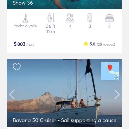
Show 36
Yacht à voile
36 ft
4
3
2
11 m
$
803
5.0
/nuit
(25
revues
)
Bavaria 50 Cruiser - Sail supporting a cause