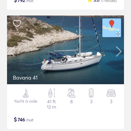
$
792
5.0
/nuit
(1
revues
)
Bavaria 41
Yacht à voile
41 ft
8
3
3
12 m
$
746
/nuit