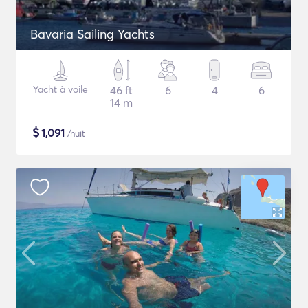
Bavaria Sailing Yachts
Yacht à voile
46 ft
6
4
6
14 m
$
1,091
/nuit