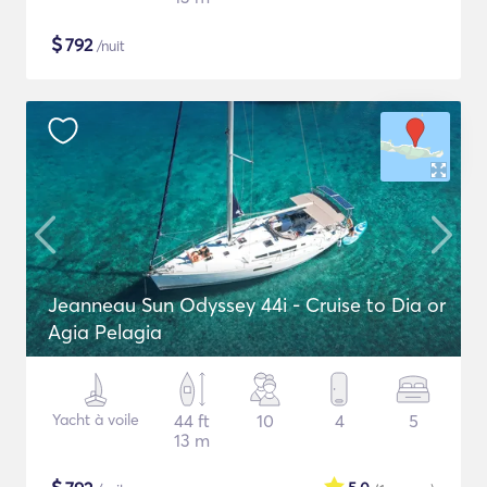
$
792
/nuit
Jeanneau Sun Odyssey 44i - Cruise to Dia or
Agia Pelagia
Yacht à voile
44 ft
10
4
5
13 m