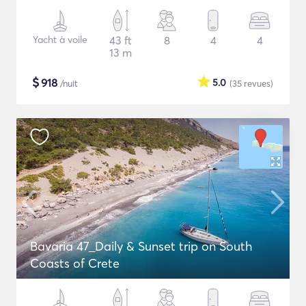
Yacht à voile
43 ft
8
4
4
13 m
$
918
5.0
/nuit
(35
revues
)
Bavaria 47_Daily & Sunset trip on South
Coasts of Crete