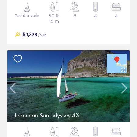
Yacht à voile
50 ft
8
4
4
15 m
$
1,378
/nuit
Jeanneau Sun odyssey 42i