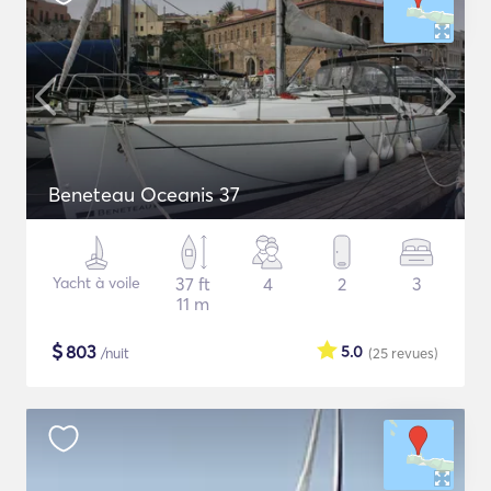
Beneteau Oceanis 37
Yacht à voile
37 ft
4
2
3
11 m
$
803
5.0
/nuit
(25
revues
)