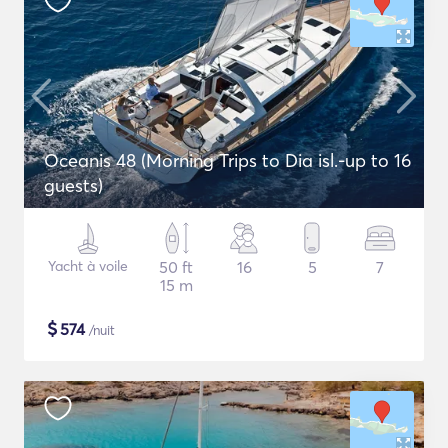
Oceanis 48 (Morning Trips to Dia isl.-up to 16
guests)
Yacht à voile
50 ft
16
5
7
15 m
$
574
/nuit