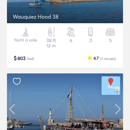
Wauquiez Hood 38
Yacht à voile
38 ft
6
3
5
12 m
$
803
4.7
/nuit
(1
revues
)