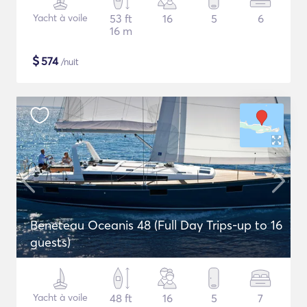
Yacht à voile
53 ft
16
5
6
16 m
$
574
/nuit
Beneteau Oceanis 48 (Full Day Trips-up to 16
guests)
Yacht à voile
48 ft
16
5
7