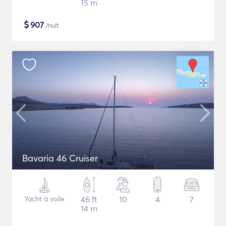
15 m
$
907
/nuit
Bavaria 46 Cruiser
Yacht à voile
46 ft
10
4
7
14 m