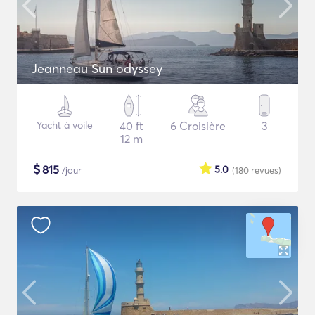
Jeanneau Sun odyssey
Yacht à voile
40 ft
6 Croisière
3
12 m
$
815
5.0
/jour
(180
revues
)