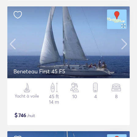
Beneteau First 45 F5
Yacht à voile
45 ft
10
4
8
14 m
$
746
/nuit