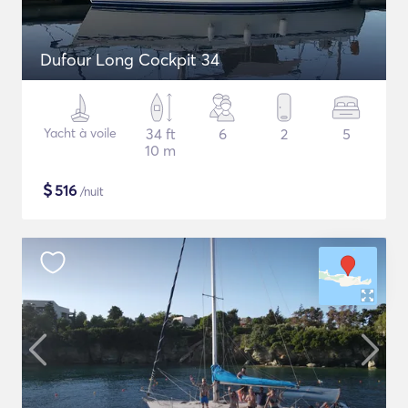
Dufour Long Cockpit 34
Yacht à voile
34 ft
6
2
5
10 m
$
516
/nuit