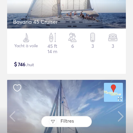
Bavaria 45 Cruiser
Yacht à voile
45 ft
6
3
3
14 m
$
746
/nuit
Filtres