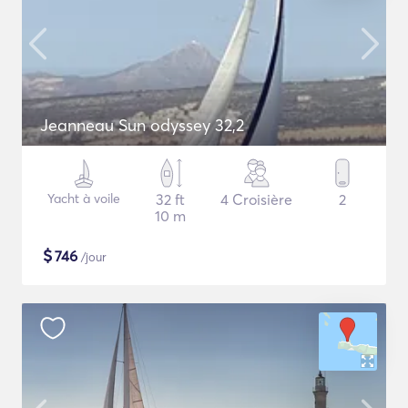
Jeanneau Sun odyssey 32,2
Yacht à voile
32 ft
4 Croisière
2
10 m
$
746
/jour