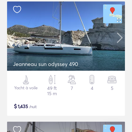
Jeanneau sun odyssey 490
Yacht à voile
49 ft
7
4
5
15 m
$
1,435
/nuit