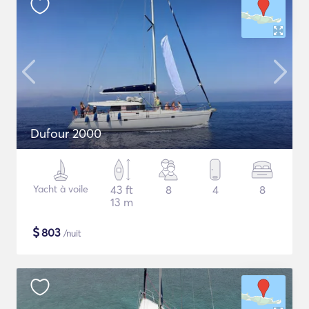
Dufour 2000
Yacht à voile
43 ft
8
4
8
13 m
$
803
/nuit