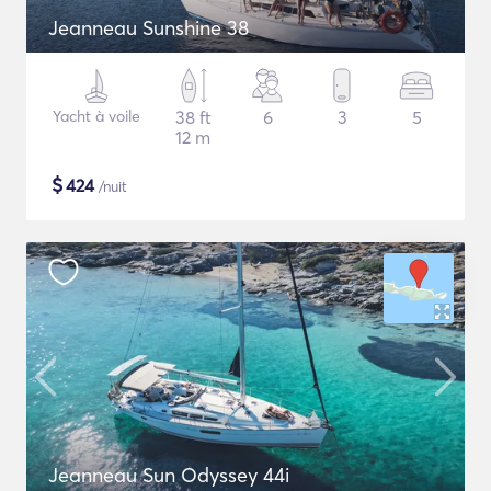
Jeanneau Sunshine 38
Yacht à voile
38 ft
6
3
5
12 m
$
424
/nuit
Jeanneau Sun Odyssey 44i