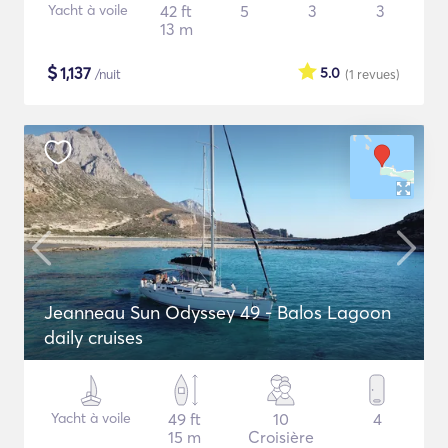
Yacht à voile
42 ft
5
3
3
13 m
$
1,137
5.0
/nuit
(1
revues
)
Jeanneau Sun Odyssey 49 - Balos Lagoon
daily cruises
Yacht à voile
49 ft
10
4
15 m
Croisière