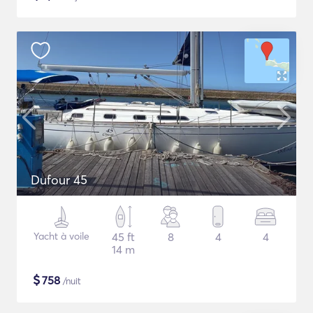
Dufour 45
Yacht à voile
45 ft
8
4
4
14 m
$
758
/nuit