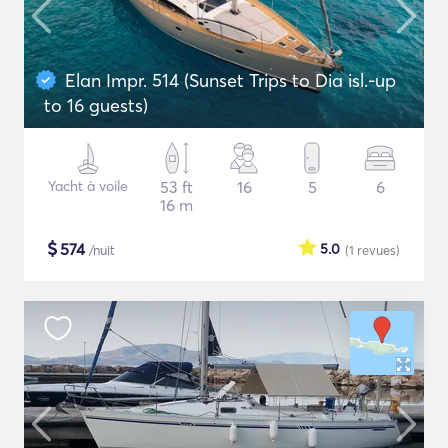
Elan Impr. 514 (Sunset Trips to Dia isl.-up
to 16 guests)
Yacht à voile
53 ft
16
5
6
16 m
$
574
5.0
/nuit
(1
revues
)