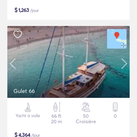
$
1,263
/jour
Gulet 66
Yacht à voile
66 ft
50
0
20 m
Croisière
$
4,364
/jour