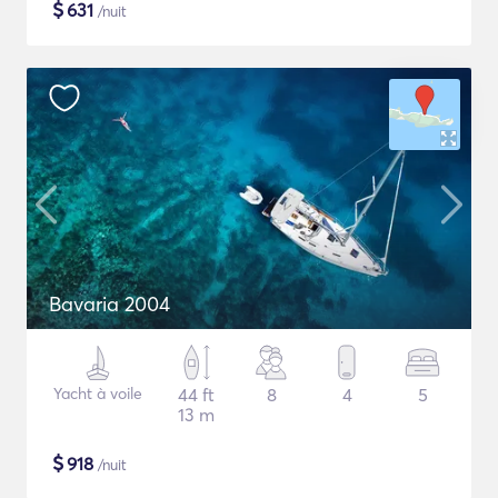
$
631
/nuit
Bavaria 2004
Yacht à voile
44 ft
8
4
5
13 m
$
918
/nuit