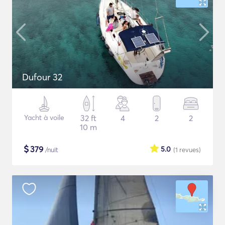
Dufour 32
Yacht à voile
32 ft
4
2
2
10 m
$
379
5.0
/nuit
(1
revues
)