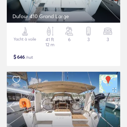
Dufour 410 Grand Large
Yacht à voile
41 ft
6
3
3
12 m
$
646
/nuit