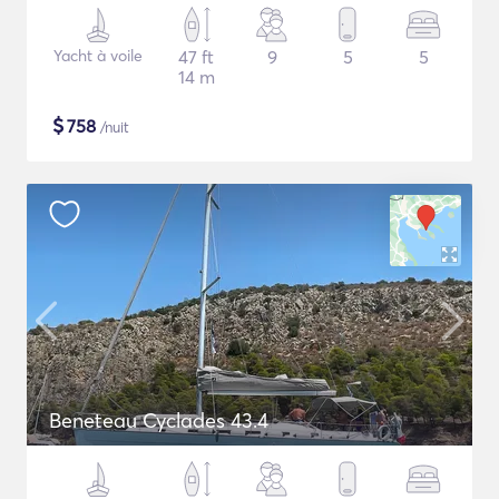
Yacht à voile
47 ft
9
5
5
14 m
$
758
/nuit
Beneteau Cyclades 43.4