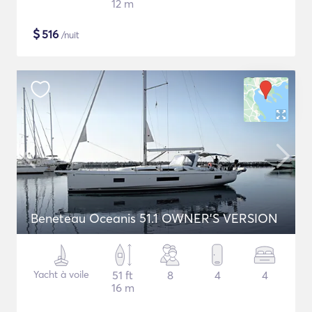
12 m
$
516
/nuit
Beneteau Oceanis 51.1 OWNER'S VERSION
Yacht à voile
51 ft
8
4
4
16 m