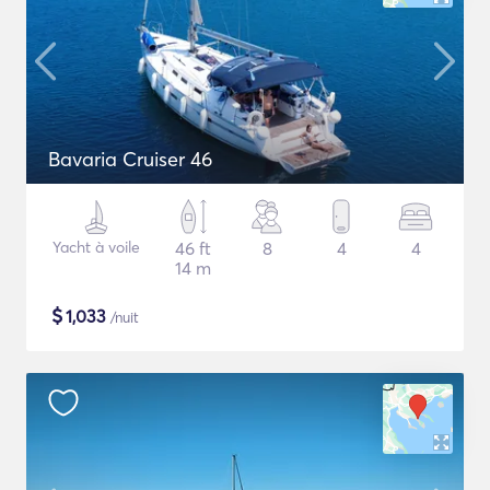
Bavaria Cruiser 46
Yacht à voile
46 ft
8
4
4
14 m
$
1,033
/nuit