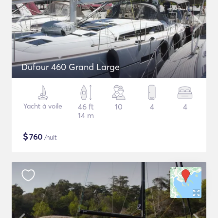
Dufour 460 Grand Large
Yacht à voile
46 ft
10
4
4
14 m
$
760
/nuit