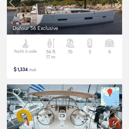
Dufour 56 Exclusive
Yacht à voile
56 ft
10
5
6
17 m
$
1,334
/nuit