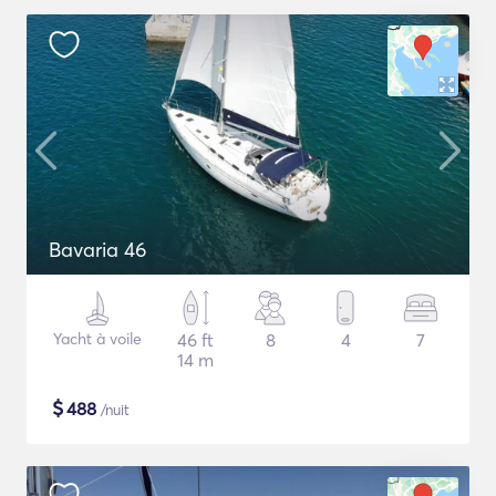
Bavaria 46
Yacht à voile
46 ft
8
4
7
14 m
$
488
/nuit