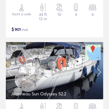
Yacht à voile
44 ft
10
4
4
13 m
$
901
/nuit
Jeanneau Sun Odyssey 52.2