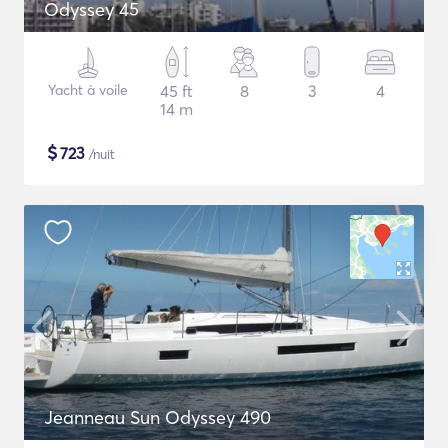
Odyssey 45
Yacht à voile
45 ft
8
3
4
14 m
$
723
/nuit
Jeanneau Sun Odyssey 490