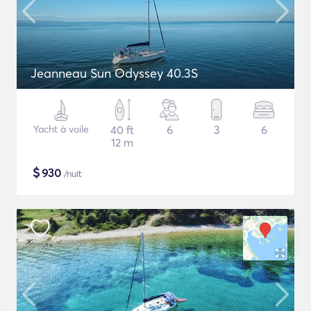
Jeanneau Sun Odyssey 40.3S
Yacht à voile
40 ft
6
3
6
12 m
$
930
/nuit