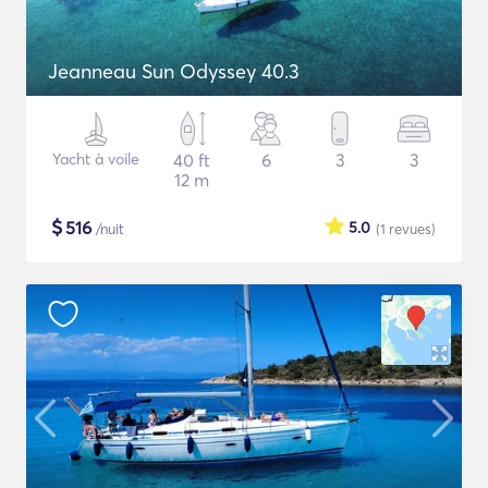
Jeanneau Sun Odyssey 40.3
Yacht à voile
40 ft
6
3
3
12 m
$
516
5.0
/nuit
(1
revues
)