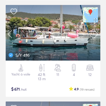
S/Y 416
Yacht à voile
42 ft
11
4
12
13 m
$
671
4.9
/nuit
(19
revues
)