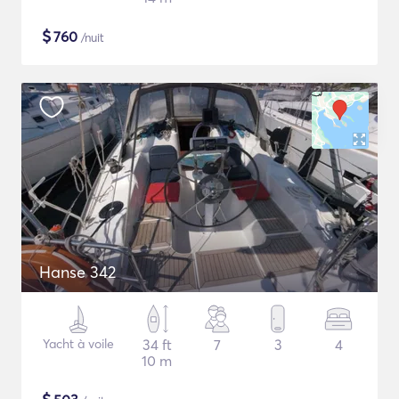
$
760
/nuit
Hanse 342
Yacht à voile
34 ft
7
3
4
10 m