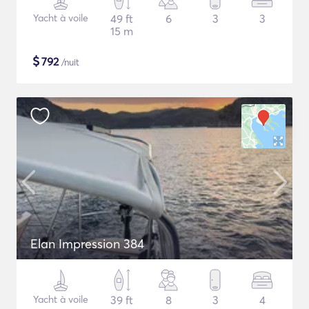
Yacht à voile
49 ft
6
3
3
15 m
$
792
/nuit
Elan Impression 384
Yacht à voile
39 ft
8
3
4