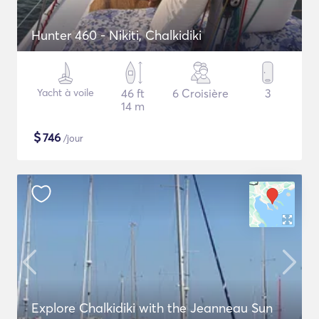
Hunter 460 - Nikiti, Chalkidiki
Yacht à voile
46 ft
6 Croisière
3
14 m
$
746
/jour
Explore Chalkidiki with the Jeanneau Sun