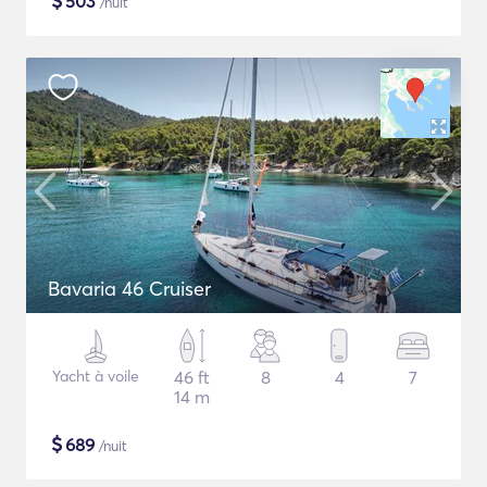
$
503
/nuit
Bavaria 46 Cruiser
Yacht à voile
46 ft
8
4
7
14 m
$
689
/nuit