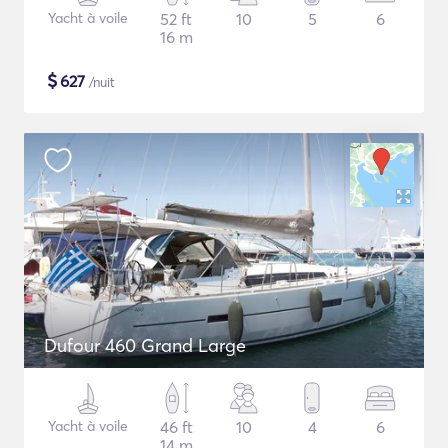
Yacht à voile
52 ft
10
5
6
16 m
$
627
/nuit
Dufour 460 Grand Large
Yacht à voile
46 ft
10
4
6
14 m