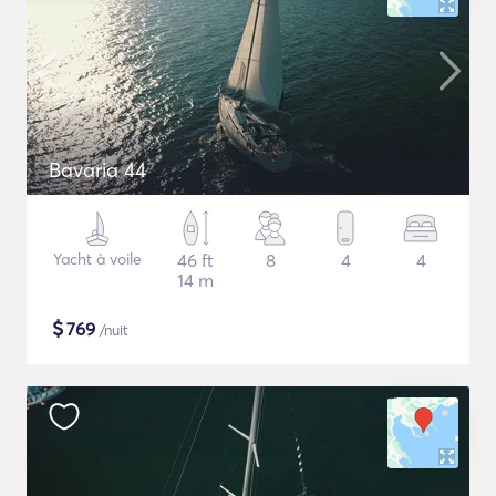
Bavaria 44
Yacht à voile
46 ft
8
4
4
14 m
$
769
/nuit