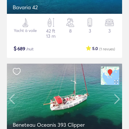
Bavaria 42
Yacht à voile
42 ft
8
3
3
13 m
$
689
5.0
/nuit
(1
revues
)
Beneteau Oceanis 393 Clipper