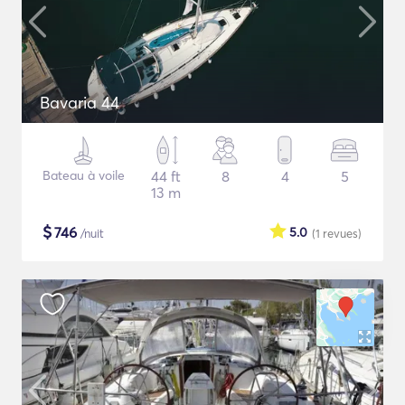
Bavaria 44
Bateau à voile
44 ft
8
4
5
13 m
$
746
5.0
/nuit
(1
revues
)