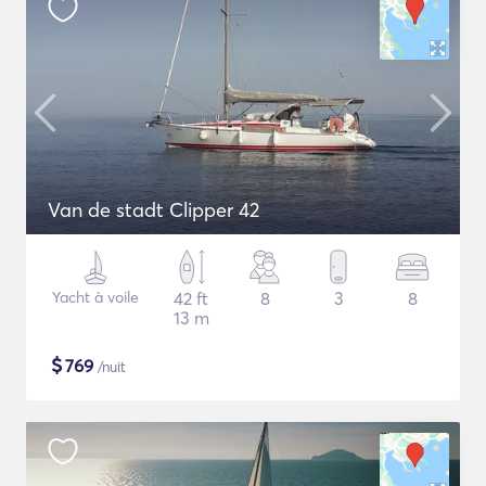
Van de stadt Clipper 42
Yacht à voile
42 ft
8
3
8
13 m
$
769
/nuit