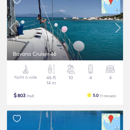
Bavaria Cruiser 46
Yacht à voile
46 ft
10
4
4
14 m
$
803
5.0
/nuit
(1
revues
)