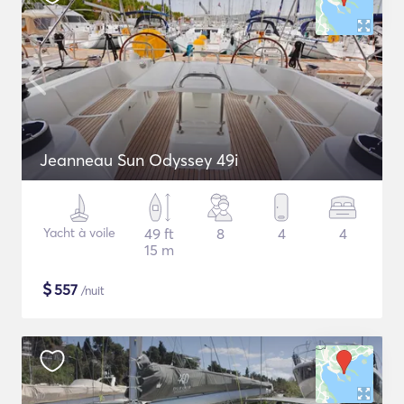
Jeanneau Sun Odyssey 49i
Yacht à voile
49 ft
8
4
4
15 m
$
557
/nuit