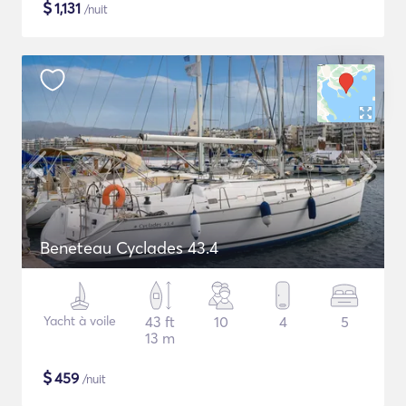
$
1,131
/nuit
Beneteau Cyclades 43.4
Yacht à voile
43 ft
10
4
5
13 m
$
459
/nuit