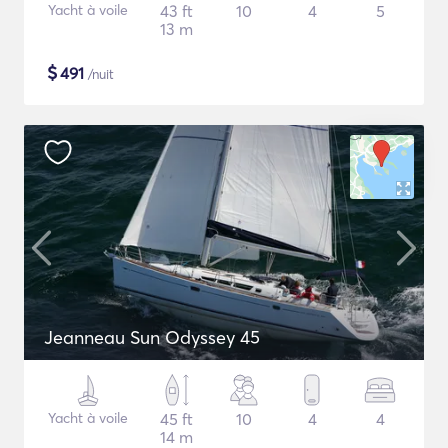
Yacht à voile
43 ft
10
4
5
13 m
$
491
/nuit
Jeanneau Sun Odyssey 45
Yacht à voile
45 ft
10
4
4
14 m