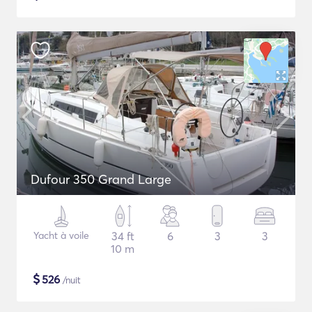
Dufour 350 Grand Large
Yacht à voile
34 ft
6
3
3
10 m
$
526
/nuit