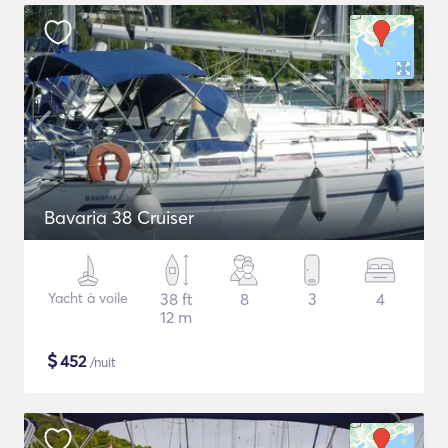
Bavaria 38 Cruiser
Yacht à voile
38 ft
8
3
4
12 m
$
452
/nuit