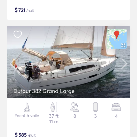
$
721
/nuit
Dufour 382 Grand Large
Yacht à voile
37 ft
8
3
4
11 m
$
585
/nuit