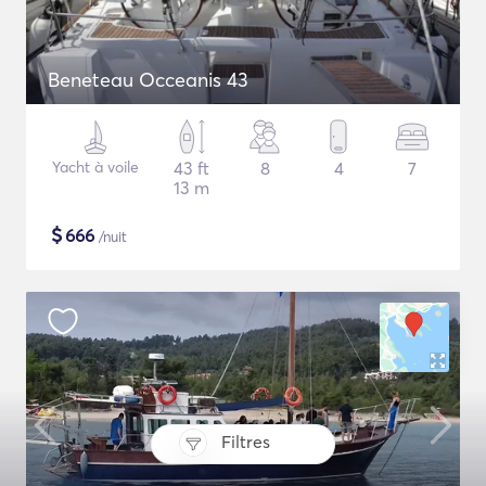
Beneteau Occeanis 43
Yacht à voile
43 ft
8
4
7
13 m
$
666
/nuit
Filtres