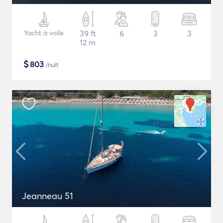
Yacht à voile
39 ft
6
3
3
12 m
$
803
/nuit
Jeanneau 51