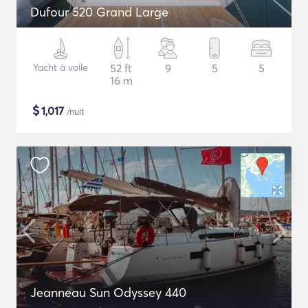
Dufour 520 Grand Large
Yacht à voile
52 ft
9
5
5
16 m
$
1,017
/nuit
Jeanneau Sun Odyssey 440