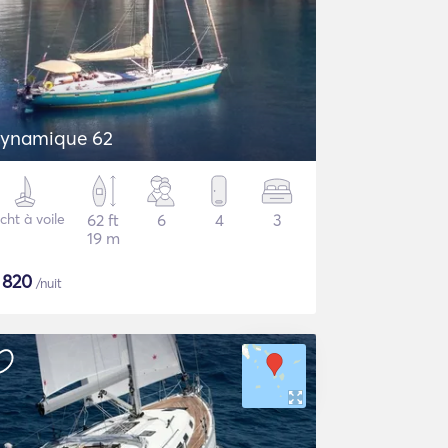
ynamique 62
cht à voile
62 ft
6
4
3
19 m
$
820
/nuit