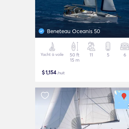
Beneteau Oceanis 50
Yacht à voile
50 ft
11
5
6
15 m
$
1,154
/nuit