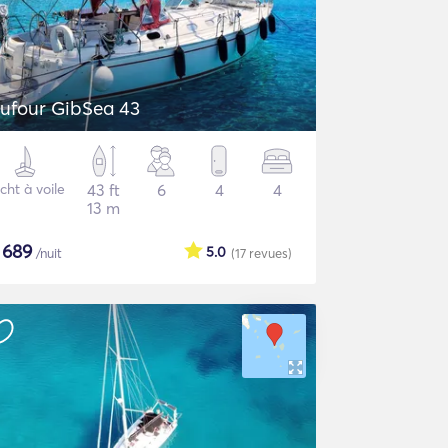
ufour GibSea 43
cht à voile
43 ft
6
4
4
13 m
$
689
5.0
/nuit
(17
revues
)