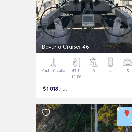
Bavaria Cruiser 46
Yacht à voile
47 ft
9
4
5
14 m
$
1,018
/nuit