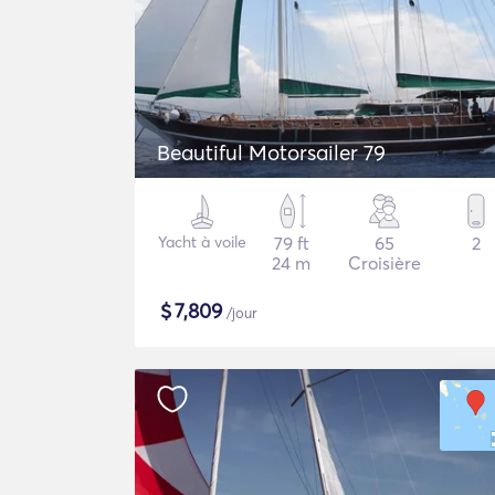
Beautiful Motorsailer 79
Yacht à voile
79 ft
65
2
24 m
Croisière
$
7,809
/jour