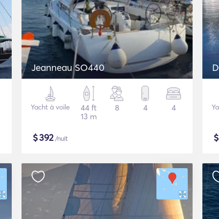
Jeanneau SO440
D
Yacht à voile
44 ft
8
4
4
Ya
13 m
$
392
/nuit