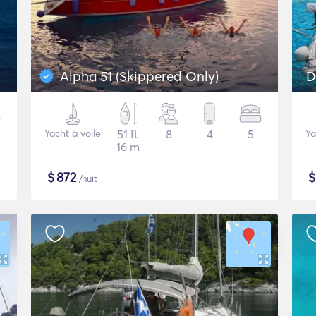
Alpha 51 (Skippered Only)
D
Yacht à voile
51 ft
8
4
5
Ya
16 m
$
872
/nuit