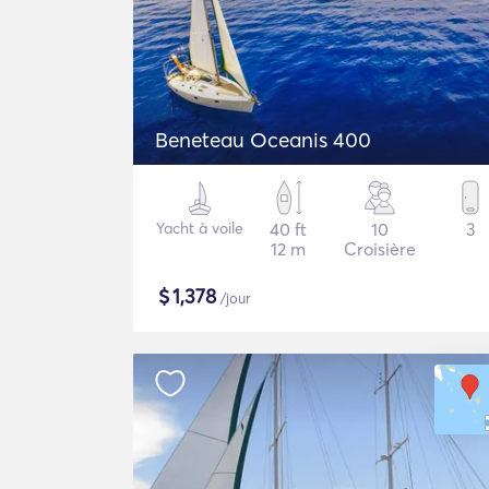
Beneteau Oceanis 400
Yacht à voile
40 ft
10
3
12 m
Croisière
$
1,378
/jour