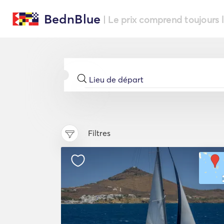
BednBlue
| Le prix comprend toujours 
Filtres