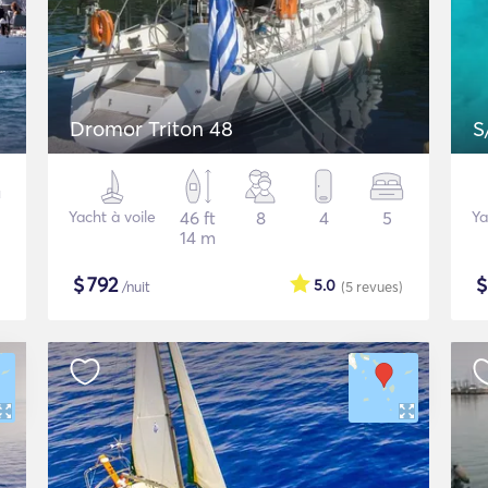
Dromor Triton 48
S
Yacht à voile
46 ft
8
4
5
Ya
14 m
$
792
5.0
/nuit
(5
revues
)