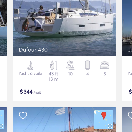
Dufour 430
J
Yacht à voile
43 ft
10
4
5
Ya
13 m
$
344
/nuit