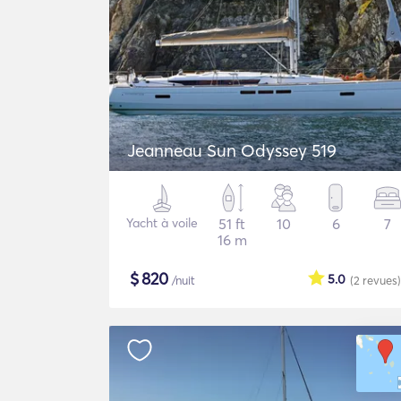
Jeanneau Sun Odyssey 519
Yacht à voile
51 ft
10
6
7
16 m
$
820
5.0
/nuit
(2
revues
)