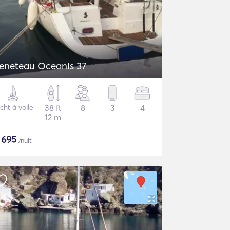
eneteau Oceanis 37
cht à voile
38 ft
8
3
4
12 m
$
695
/nuit