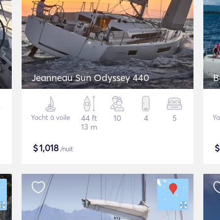
Jeanneau Sun Odyssey 440
B
Yacht à voile
44 ft
10
4
5
Ya
13 m
$
1,018
/nuit