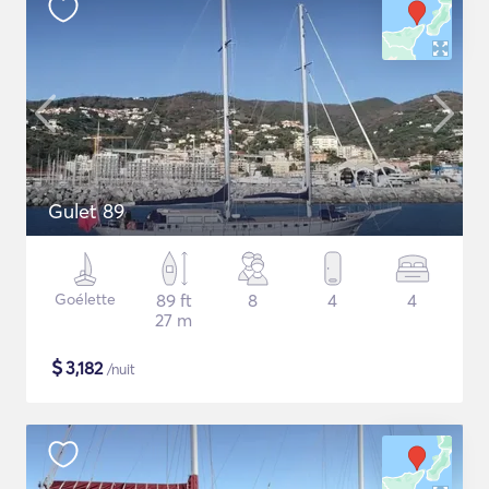
Gulet 89
Goélette
89 ft
8
4
4
27 m
$
3,182
/nuit