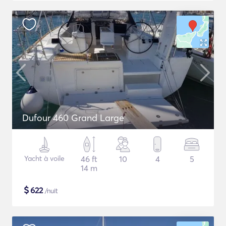
Dufour 460 Grand Large
Yacht à voile
46 ft
10
4
5
14 m
$
622
/nuit