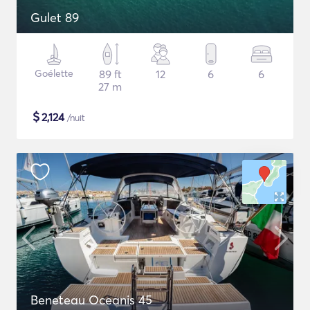
Gulet 89
Goélette
89 ft
12
6
6
27 m
$
2,124
/nuit
Beneteau Oceanis 45