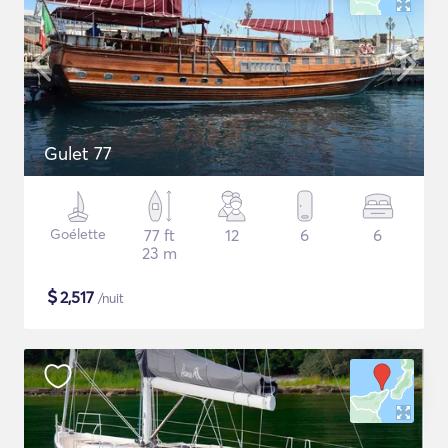
Gulet 77
Goélette
77 ft
12
6
6
23 m
$
2,517
/nuit