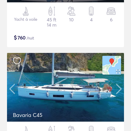
Yacht à voile
45 ft
10
4
6
14 m
$
760
/nuit
Bavaria C45