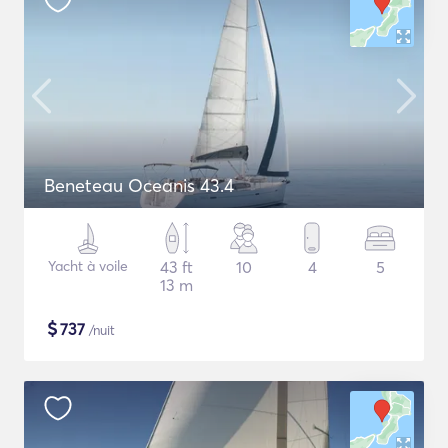
Beneteau Oceanis 43.4
Yacht à voile
43 ft
10
4
5
13 m
$
737
/nuit