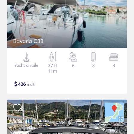
Bavaria C38
Yacht à voile
37 ft
6
3
3
11 m
$
426
/nuit