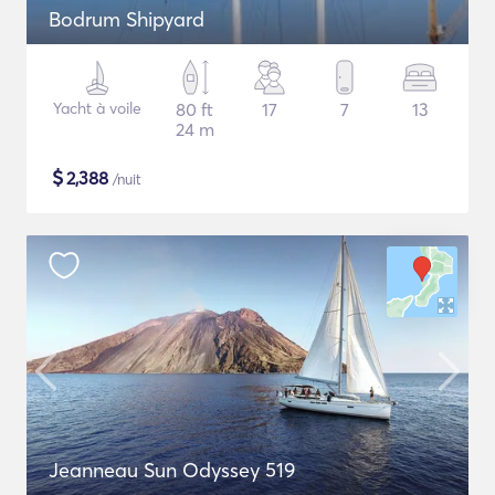
Bodrum Shipyard
Yacht à voile
80 ft
17
7
13
24 m
$
2,388
/nuit
Jeanneau Sun Odyssey 519