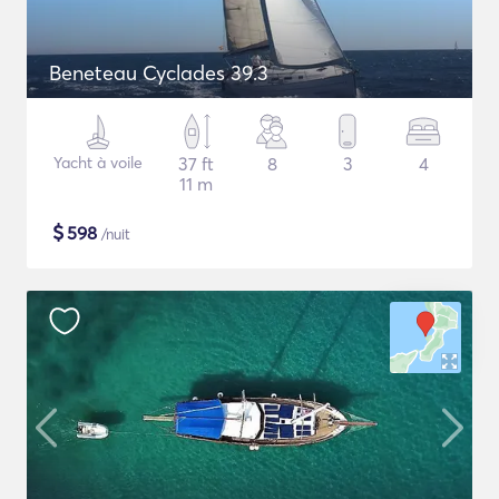
Beneteau Cyclades 39.3
Yacht à voile
37 ft
8
3
4
11 m
$
598
/nuit