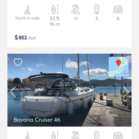
Yacht à voile
52 ft
11
5
6
16 m
$
852
/nuit
Bavaria Cruiser 46