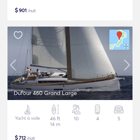
$
901
/nuit
Dufour 460 Grand Large
Yacht à voile
46 ft
10
4
5
14 m
$
712
/nuit