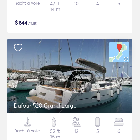
Yacht à voile
47 ft
10
4
5
14 m
$
844
/nuit
Dufour 520 Grand Large
Yacht à voile
52 ft
12
5
6
16 m