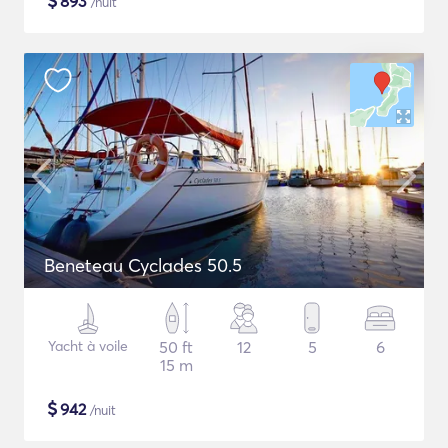
$
893
/nuit
Beneteau Cyclades 50.5
Yacht à voile
50 ft
12
5
6
15 m
$
942
/nuit