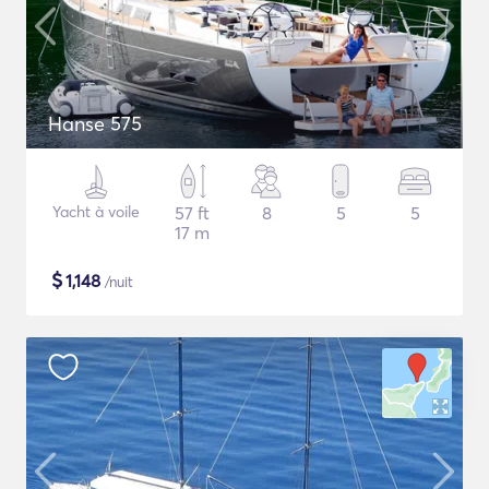
Hanse 575
Yacht à voile
57 ft
8
5
5
17 m
$
1,148
/nuit