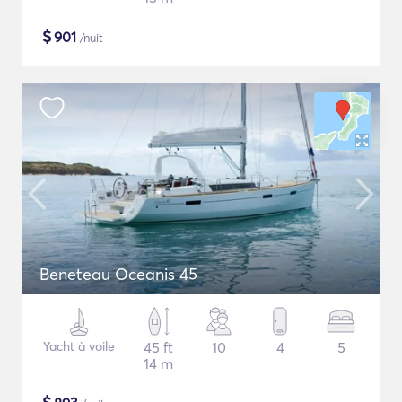
$
901
/nuit
Beneteau Oceanis 45
Yacht à voile
45 ft
10
4
5
14 m