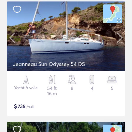
Jeanneau Sun Odyssey 54 DS
Yacht à voile
54 ft
8
4
5
16 m
$
735
/nuit