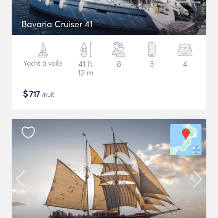
Bavaria Cruiser 41
Yacht à voile
41 ft
8
3
4
12 m
$
717
/nuit