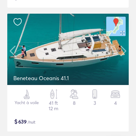
Beneteau Oceanis 41.1
Yacht à voile
41 ft
8
3
4
12 m
$
639
/nuit