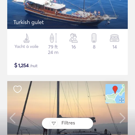
Turkish gulet
Yacht à voile
79 ft
16
8
14
24 m
$
1,254
/nuit
Filtres