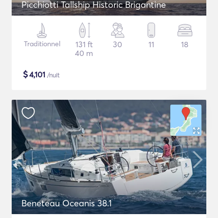
Picchiotti Tallship Historic Brigantine
Traditionnel
131 ft
30
11
18
40 m
$
4,101
/nuit
Beneteau Oceanis 38.1