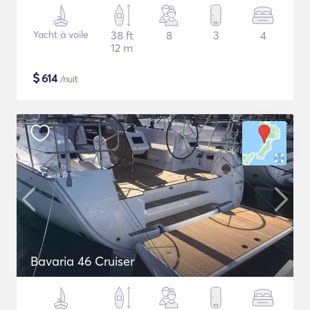
Yacht à voile
38 ft
8
3
4
12 m
$
614
/nuit
Bavaria 46 Cruiser