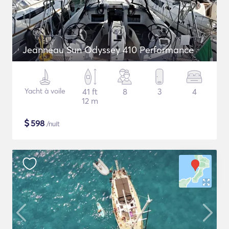
Jeanneau Sun Odyssey 410 Performance
Yacht à voile
41 ft
8
3
4
12 m
$
598
/nuit