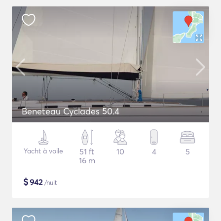
Beneteau Cyclades 50.4
Yacht à voile
51 ft
10
4
5
16 m
$
942
/nuit