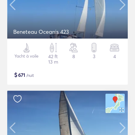
Beneteau Oceanis 423
Yacht à voile
42 ft
8
3
4
13 m
$
671
/nuit