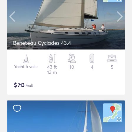
Beneteau Cyclades 43.4
Yacht à voile
43 ft
10
4
5
13 m
$
713
/nuit