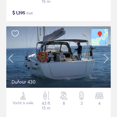
15 m
$
1,395
/nuit
Dufour 430
Yacht à voile
43 ft
8
3
4
13 m