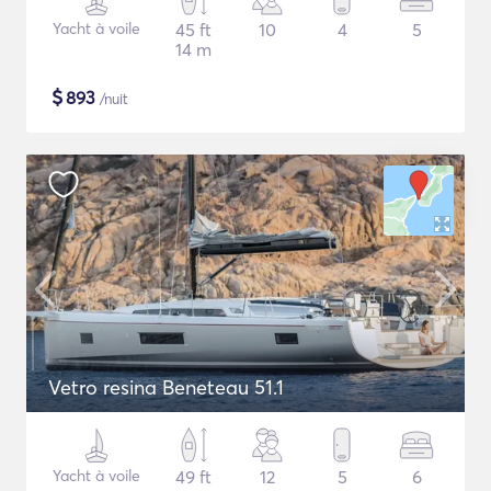
Yacht à voile
45 ft
10
4
5
14 m
$
893
/nuit
Vetro resina Beneteau 51.1
Yacht à voile
49 ft
12
5
6