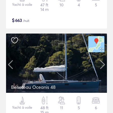
Yacht à voile
47 ft
10
4
5
14 m
$
663
/nuit
Beneteau Oceanis 48
Yacht à voile
48 ft
11
5
6
15 m