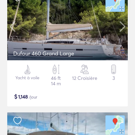
Dufour 460 Grand Large
Yacht à voile
46 ft
12 Croisière
3
14 m
$
1,148
/jour