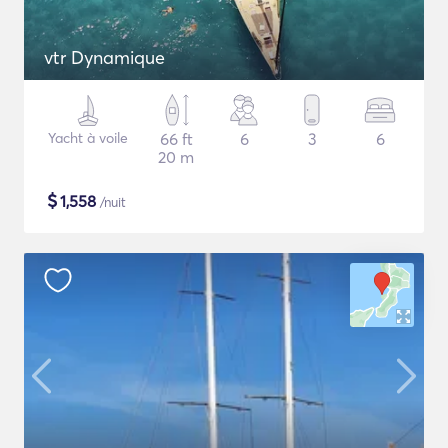
vtr Dynamique
Yacht à voile
66 ft
6
3
6
20 m
$
1,558
/nuit