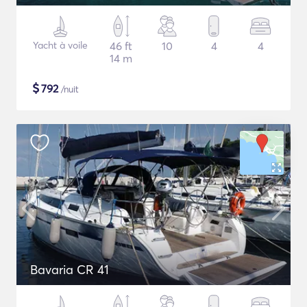
Yacht à voile
46 ft
10
4
4
14 m
$
792
/nuit
Bavaria CR 41