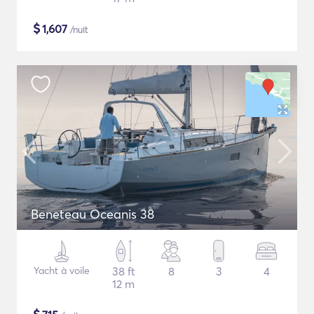
$
1,607
/nuit
Beneteau Oceanis 38
Yacht à voile
38 ft
8
3
4
12 m