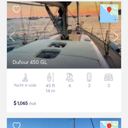
Dufour 450 GL
Yacht à voile
45 ft
6
3
3
14 m
$
1,065
/nuit