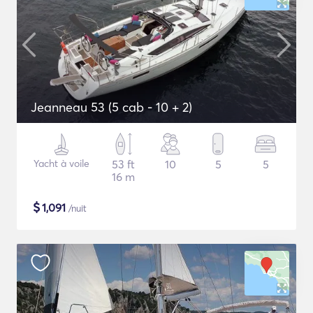
Jeanneau 53 (5 cab - 10 + 2)
Yacht à voile
53 ft
10
5
5
16 m
$
1,091
/nuit