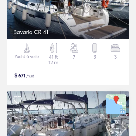
Bavaria CR 41
Yacht à voile
41 ft
7
3
3
12 m
$
671
/nuit