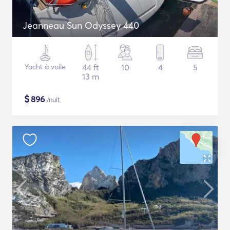
Jeanneau Sun Odyssey 440
Yacht à voile
44 ft
10
4
5
13 m
$
896
/nuit