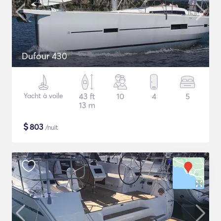
Dufour 430
Yacht à voile
43 ft
10
4
5
13 m
$
803
/nuit