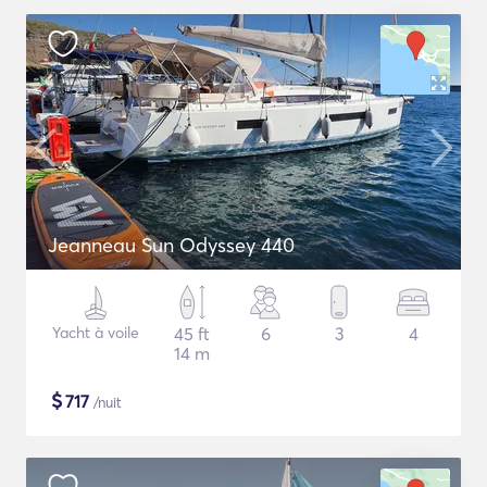
Jeanneau Sun Odyssey 440
Yacht à voile
45 ft
6
3
4
14 m
$
717
/nuit