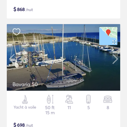
$
868
/nuit
Bavaria 50
Yacht à voile
50 ft
11
5
8
15 m
$
698
/nuit