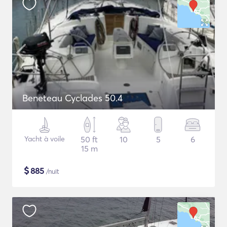
Beneteau Cyclades 50.4
Yacht à voile
50 ft
10
5
6
15 m
$
885
/nuit