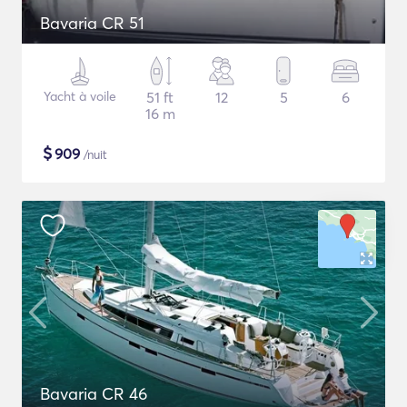
Bavaria CR 51
Yacht à voile
51 ft
12
5
6
16 m
$
909
/nuit
Bavaria CR 46