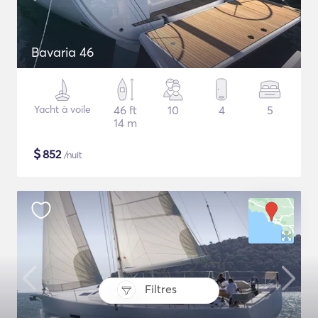
Bavaria 46
Yacht à voile
46 ft
10
4
5
14 m
$
852
/nuit
Filtres