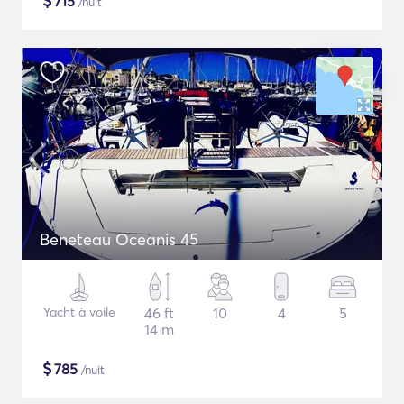
$
715
/nuit
Beneteau Oceanis 45
Yacht à voile
46 ft
10
4
5
14 m
$
785
/nuit