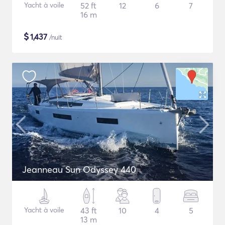
Yacht à voile
52 ft
12
6
7
16 m
$
1,437
/nuit
Jeanneau Sun Odyssey 440
Yacht à voile
43 ft
10
4
5
13 m