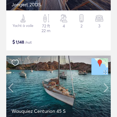
Jongert 20DS
Yacht à voile
72 ft
4
2
3
22 m
$
1,148
/nuit
Wauquiez Centurion 45 S