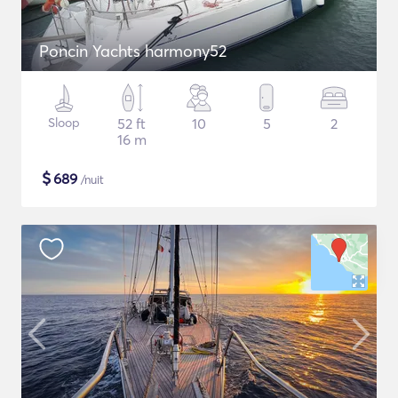
Poncin Yachts harmony52
Sloop
52 ft
10
5
2
16 m
$
689
/nuit