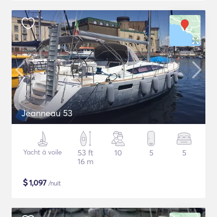
Jeanneau 53
Yacht à voile
53 ft
10
5
5
16 m
$
1,097
/nuit