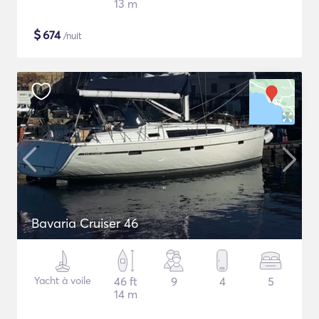
13 m
$
674
/nuit
Bavaria Cruiser 46
Yacht à voile
46 ft
9
4
5
14 m