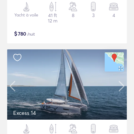
Yacht à voile
41 ft
8
3
4
12 m
$
780
/nuit
Excess 14