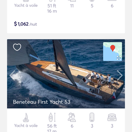
Yacht à voile
51 ft
11
5
6
16 m
$
1,062
/nuit
Beneteau First Yacht 53
Yacht à voile
56 ft
6
3
3
17 m