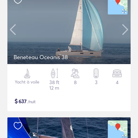
Beneteau Oceanis 38
Yacht à voile
38 ft
8
3
4
12 m
$
637
/nuit