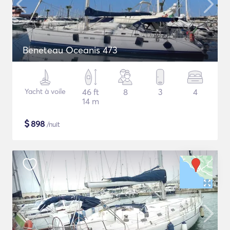
Beneteau Oceanis 473
Yacht à voile
46 ft
8
3
4
14 m
$
898
/nuit