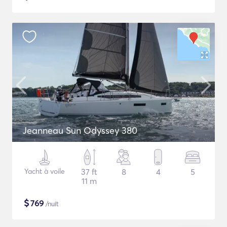
Jeanneau Sun Odyssey 380
Yacht à voile
37 ft
8
4
5
11 m
$
769
/nuit