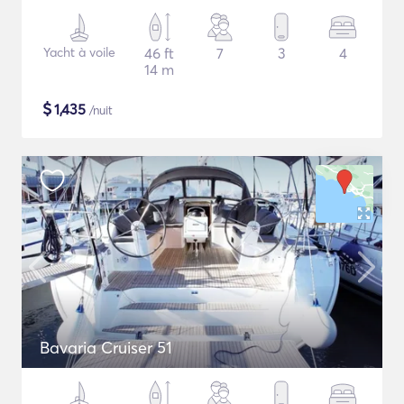
Yacht à voile
46 ft
7
3
4
14 m
$
1,435
/nuit
Bavaria Cruiser 51