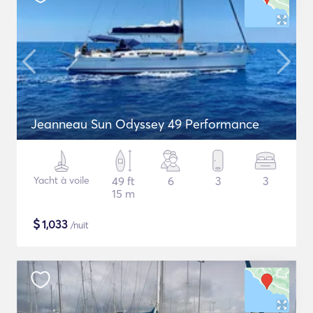
Jeanneau Sun Odyssey 49 Performance
Yacht à voile
49 ft
6
3
3
15 m
$
1,033
/nuit