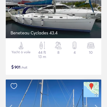
Beneteau Cyclades 43.4
Yacht à voile
44 ft
8
4
10
13 m
$
901
/nuit