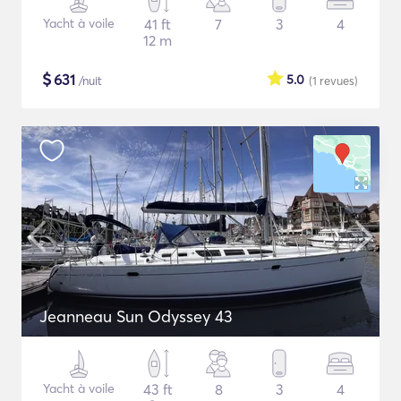
Yacht à voile
41 ft
7
3
4
12 m
$
631
5.0
/nuit
(1
revues
)
Jeanneau Sun Odyssey 43
Yacht à voile
43 ft
8
3
4