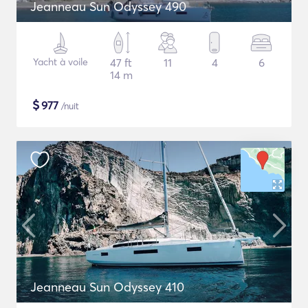
Jeanneau Sun Odyssey 490
Yacht à voile
47 ft
11
4
6
14 m
$
977
/nuit
Jeanneau Sun Odyssey 410