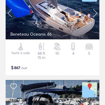
Beneteau Oceanis 46
Yacht à voile
48 ft
10
4
5
15 m
$
867
/nuit