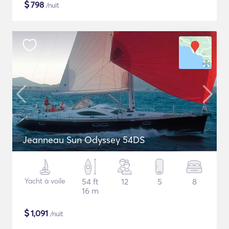
$
798
/nuit
Jeanneau Sun Odyssey 54DS
Yacht à voile
54 ft
12
5
8
16 m
$
1,091
/nuit