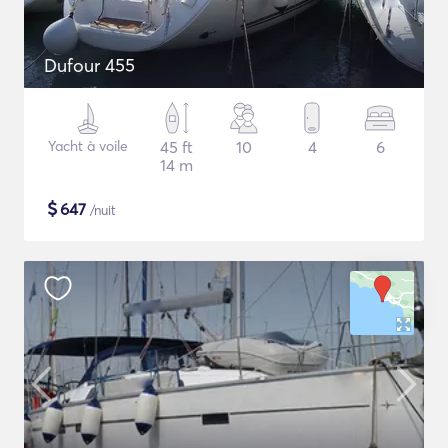
Dufour 455
Yacht à voile
45 ft
10
4
6
14 m
$
647
/nuit