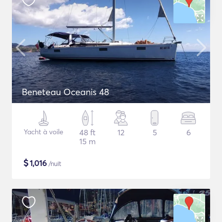
Beneteau Oceanis 48
Yacht à voile
48 ft
12
5
6
15 m
$
1,016
/nuit