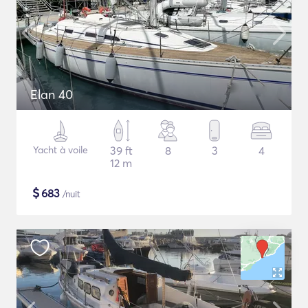
Elan 40
Yacht à voile
39 ft
8
3
4
12 m
$
683
/nuit