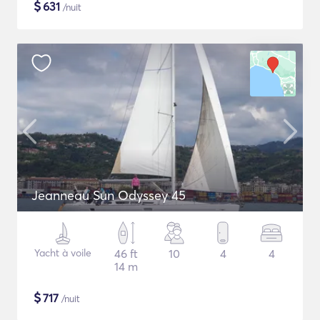
$
631
/nuit
Jeanneau Sun Odyssey 45
Yacht à voile
46 ft
10
4
4
14 m
$
717
/nuit