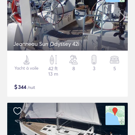
Jeanneau Sun Odyssey 42i
Yacht à voile
42 ft
8
3
5
13 m
$
344
/nuit