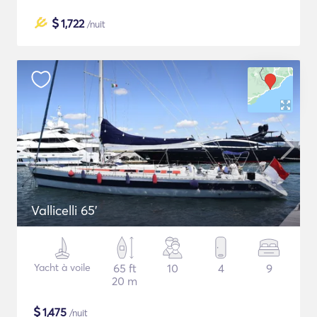
$
1,722
/nuit
Vallicelli 65'
Yacht à voile
65 ft
10
4
9
20 m
$
1,475
/nuit