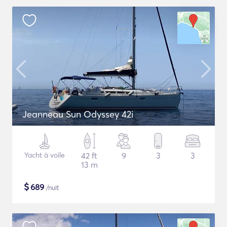
Jeanneau Sun Odyssey 42i
Yacht à voile
42 ft
9
3
3
13 m
$
689
/nuit