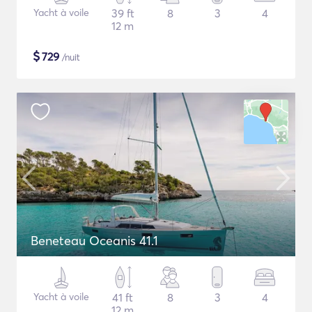
Yacht à voile
39 ft
8
3
4
12 m
$
729
/nuit
Beneteau Oceanis 41.1
Yacht à voile
41 ft
8
3
4
12 m