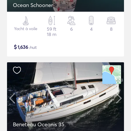
Ocean Schooner
Yacht à voile
59 ft
6
4
8
18 m
$
1,636
/nuit
Beneteau Oceanis 35