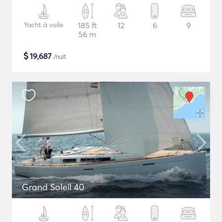
Yacht à voile
185 ft
12
6
9
56 m
$
19,687
/nuit
Grand Soleil 40