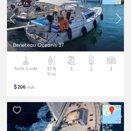
Beneteau Oceanis 37
Yacht à voile
37 ft
5
2
2
11 m
$
206
/nuit