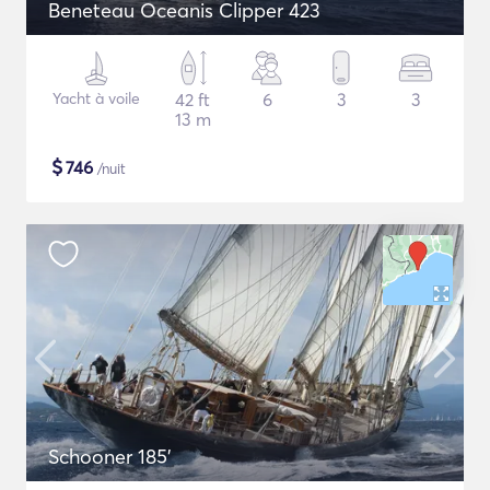
Beneteau Oceanis Clipper 423
Yacht à voile
42 ft
6
3
3
13 m
$
746
/nuit
Schooner 185'