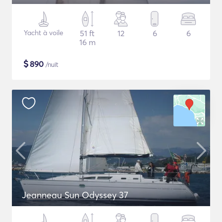
Yacht à voile
51 ft
12
6
6
16 m
$
890
/nuit
Jeanneau Sun Odyssey 37