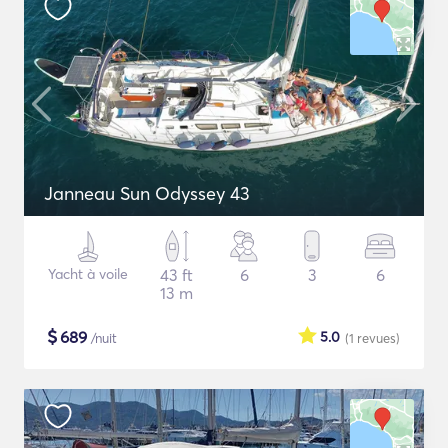
Janneau Sun Odyssey 43
Yacht à voile
43 ft
6
3
6
13 m
$
689
5.0
/nuit
(1
revues
)