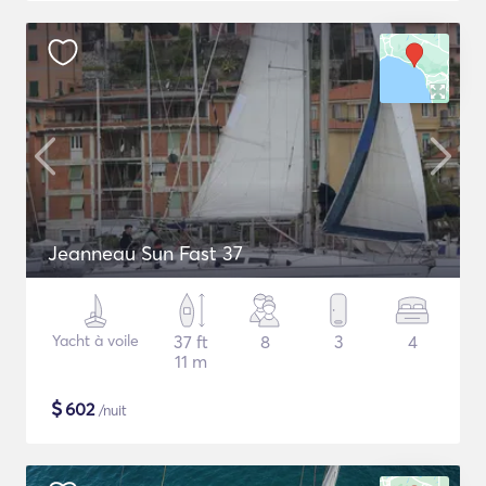
Jeanneau Sun Fast 37
Yacht à voile
37 ft
8
3
4
11 m
$
602
/nuit