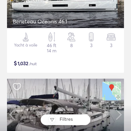
Beneteau Oceanis 46.1
Yacht à voile
46 ft
8
3
3
14 m
$
1,032
/nuit
Filtres