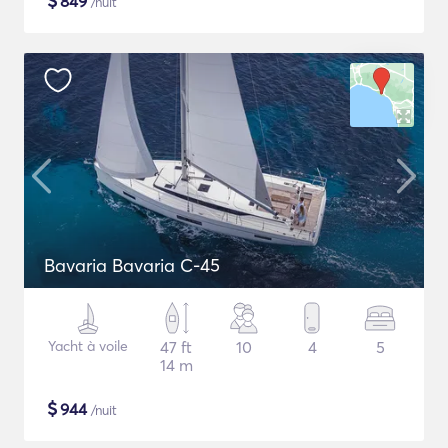
$
849
/nuit
Bavaria Bavaria C-45
Yacht à voile
47 ft
10
4
5
14 m
$
944
/nuit