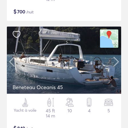
$
700
/nuit
Beneteau Oceanis 45
Yacht à voile
45 ft
10
4
5
14 m