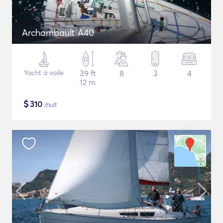
Archambault A40
Yacht à voile
39 ft
8
3
4
12 m
$
310
/nuit