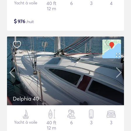
Yacht à voile
40 ft
6
3
4
12 m
$
976
/nuit
Delphia 40
Yacht à voile
40 ft
6
3
3
12 m