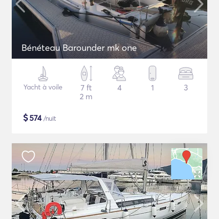
Bénéteau Barounder mk one
Yacht à voile
7 ft
4
1
3
2 m
$
574
/nuit