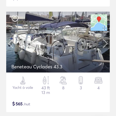
Beneteau Cyclades 43.3
Yacht à voile
43 ft
8
3
4
13 m
$
565
/nuit