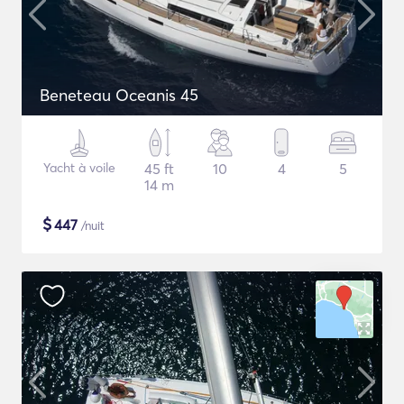
Beneteau Oceanis 45
Yacht à voile
45 ft
10
4
5
14 m
$
447
/nuit