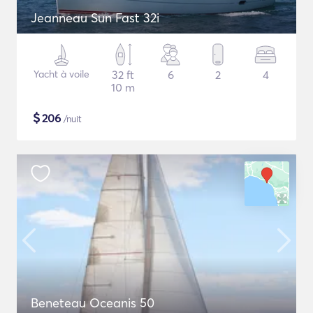
Jeanneau Sun Fast 32i
Yacht à voile
32 ft
6
2
4
10 m
$
206
/nuit
Beneteau Oceanis 50