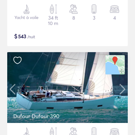
Yacht à voile
34 ft
8
3
4
10 m
$
543
/nuit
Dufour Dufour 390