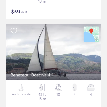
13 m
$
631
/nuit
Beneteau Oceanis 411
Yacht à voile
42 ft
10
4
4
13 m