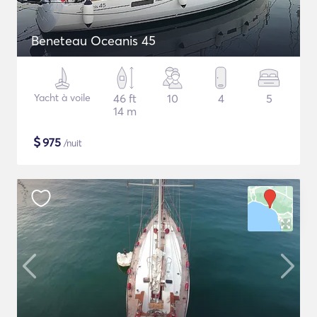
Beneteau Oceanis 45
Yacht à voile
46 ft
10
4
5
14 m
$
975
/nuit