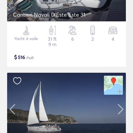
Cantieri Navali D'Este Este 31
Yacht à voile
31 ft
6
2
4
9 m
$
516
/nuit