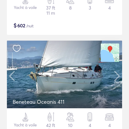
Yacht à voile
37 ft
8
3
4
11 m
$
602
/nuit
Beneteau Oceanis 411
Yacht à voile
42 ft
10
4
4