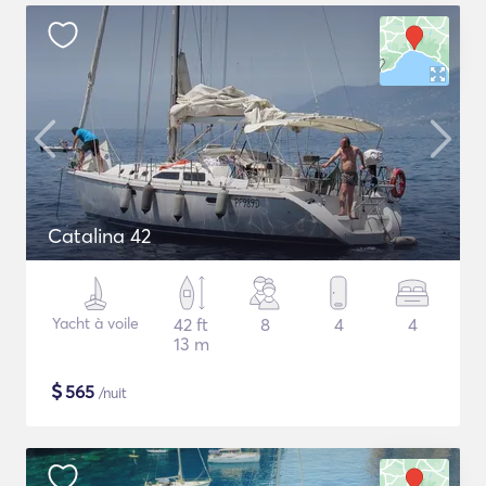
Catalina 42
Yacht à voile
42 ft
8
4
4
13 m
$
565
/nuit