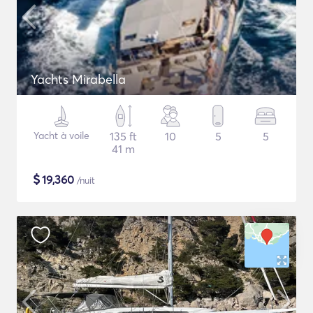
Yachts Mirabella
Yacht à voile
135 ft
10
5
5
41 m
$
19,360
/nuit