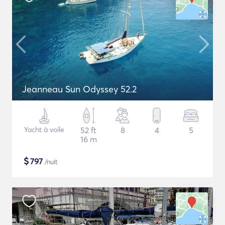
Jeanneau Sun Odyssey 52.2
Yacht à voile
52 ft
8
4
5
16 m
$
797
/nuit