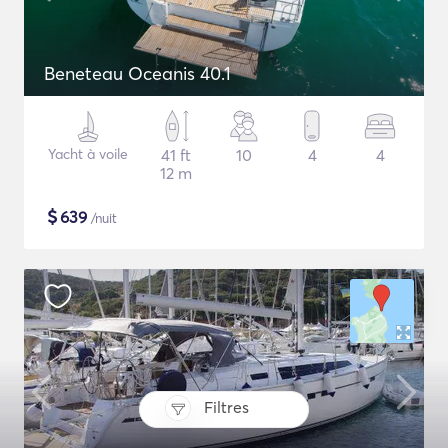
Beneteau Oceanis 40.1
Yacht à voile
41 ft
10
4
4
12 m
$
639
/nuit
Filtres