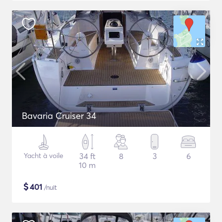
Bavaria Cruiser 34
Yacht à voile
34 ft
8
3
6
10 m
$
401
/nuit