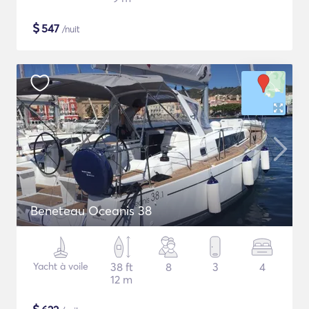
$
547
/nuit
Beneteau Oceanis 38
Yacht à voile
38 ft
8
3
4
12 m