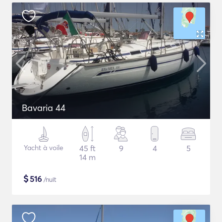
Bavaria 44
Yacht à voile
45 ft
9
4
5
14 m
$
516
/nuit