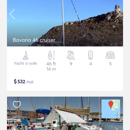
Bavaria 46 cruiser
Yacht à voile
46 ft
9
4
5
14 m
$
532
/nuit