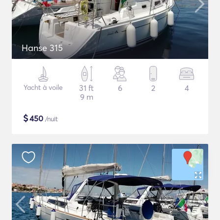
Hanse 315
Yacht à voile
31 ft
6
2
4
9 m
$
450
/nuit