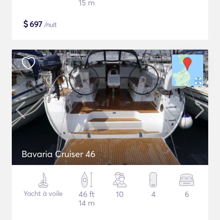
15 m
$
697
/nuit
Bavaria Cruiser 46
Yacht à voile
46 ft
10
4
6
14 m