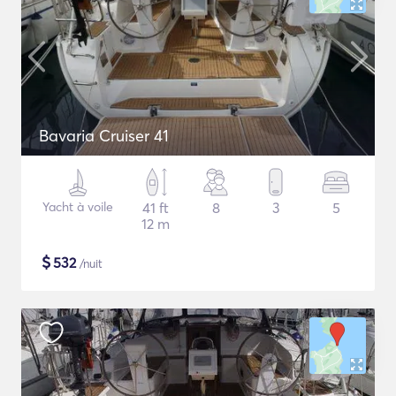
Bavaria Cruiser 41
Yacht à voile
41 ft
8
3
5
12 m
$
532
/nuit