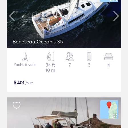
Beneteau Oceanis 35
Yacht à voile
34 ft
7
3
4
10 m
$
401
/nuit