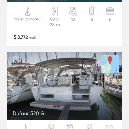
Voilier à moteur
92 ft
12
6
6
28 m
$
3,772
/nuit
Dufour 520 GL