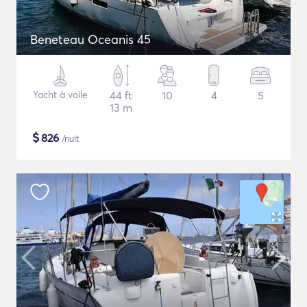
Beneteau Oceanis 45
Yacht à voile
44 ft
10
4
5
13 m
$
826
/nuit