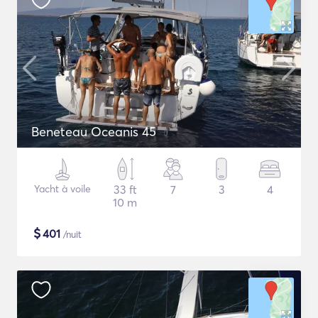
Beneteau Oceanis 45
Yacht à voile
33 ft
7
3
4
10 m
$
401
/nuit