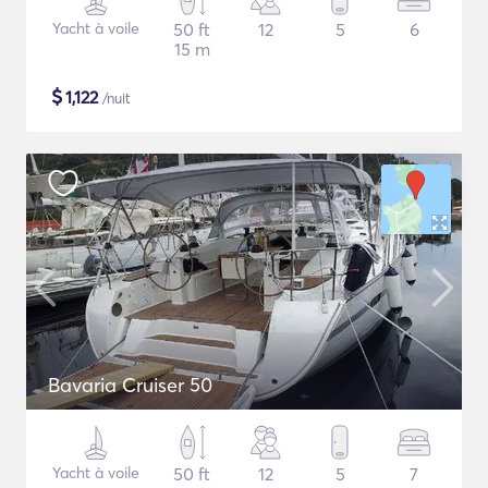
Yacht à voile
50 ft
12
5
6
15 m
$
1,122
/nuit
Bavaria Cruiser 50
Yacht à voile
50 ft
12
5
7