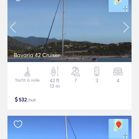
Bavaria 42 Cruiser
Yacht à voile
42 ft
7
3
4
13 m
$
532
/nuit