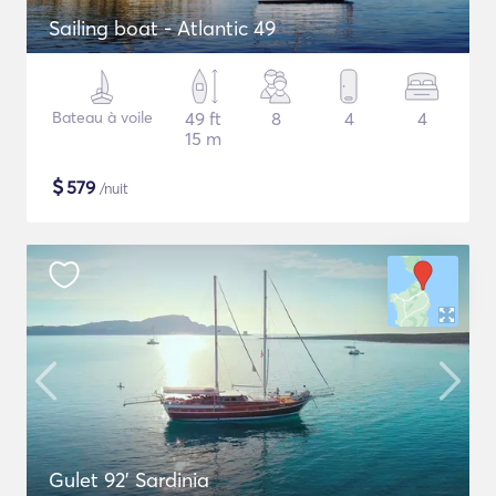
Sailing boat - Atlantic 49
Bateau à voile
49 ft
8
4
4
15 m
$
579
/nuit
Gulet 92' Sardinia