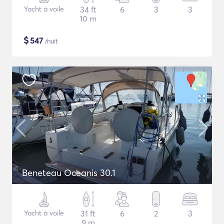
Yacht à voile
34 ft
6
3
3
10 m
$
547
/nuit
Beneteau Oceanis 30.1
Yacht à voile
31 ft
6
2
3
9 m