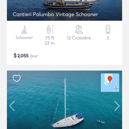
Cantieri Palumbo Vintage Schooner
Schooner
75 ft
12 Croisière
3
23 m
$
2,055
/jour