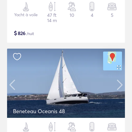
Yacht à voile
47 ft
10
4
5
14 m
$
826
/nuit
Beneteau Oceanis 48