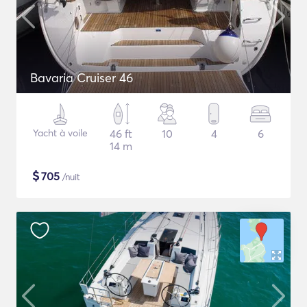
Bavaria Cruiser 46
Yacht à voile
46 ft
10
4
6
14 m
$
705
/nuit