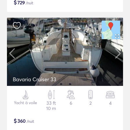
$
729
/nuit
Bavaria Cruiser 33
Yacht à voile
33 ft
6
2
4
10 m
$
360
/nuit