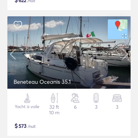
$
622
/nuit
Beneteau Oceanis 35.1
Yacht à voile
32 ft
6
3
3
10 m
$
573
/nuit