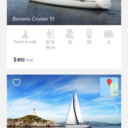
Bavaria Cruiser 51
Yacht à voile
51 ft
12
10
6
16 m
$
892
/nuit