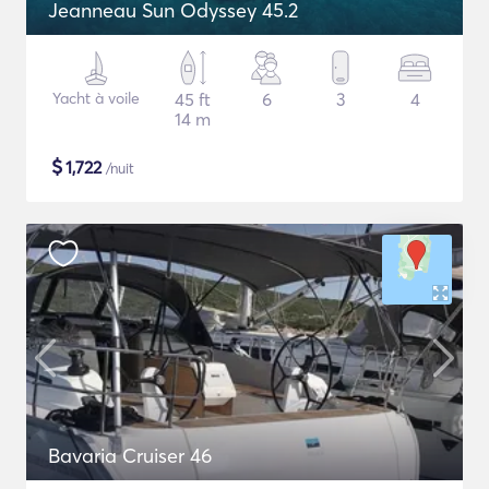
Jeanneau Sun Odyssey 45.2
Yacht à voile
45 ft
6
3
4
14 m
$
1,722
/nuit
Bavaria Cruiser 46