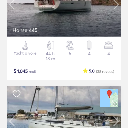
Hanse 445
Yacht à voile
44 ft
6
4
4
13 m
$
1,045
5.0
/nuit
(38
revues
)