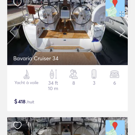
Bavaria Cruiser 34
Yacht à voile
34 ft
8
3
6
10 m
$
418
/nuit