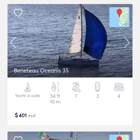
Beneteau Oceanis 35
Yacht à voile
34 ft
7
3
4
10 m
$
401
/nuit