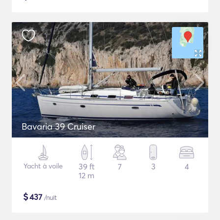
Bavaria 39 Cruiser
Yacht à voile
39 ft
7
3
4
12 m
$
437
/nuit