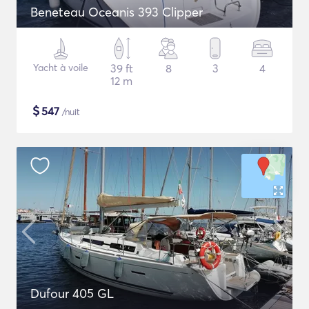
Beneteau Oceanis 393 Clipper
Yacht à voile
39 ft
8
3
4
12 m
$
547
/nuit
Dufour 405 GL