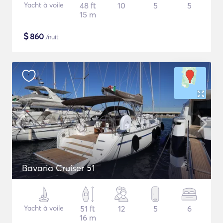
Yacht à voile
48 ft
10
5
5
15 m
$
860
/nuit
Bavaria Cruiser 51
Yacht à voile
51 ft
12
5
6
16 m