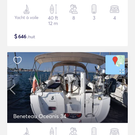
Yacht à voile
40 ft
8
3
4
12 m
$
646
/nuit
Beneteau Oceanis 34