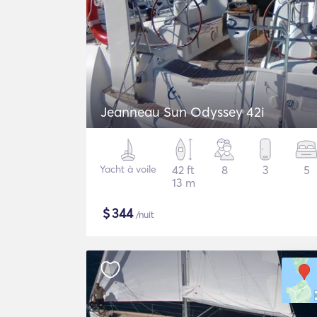
Jeanneau Sun Odyssey 42i
Yacht à voile
42 ft
8
3
5
13 m
$
344
/nuit