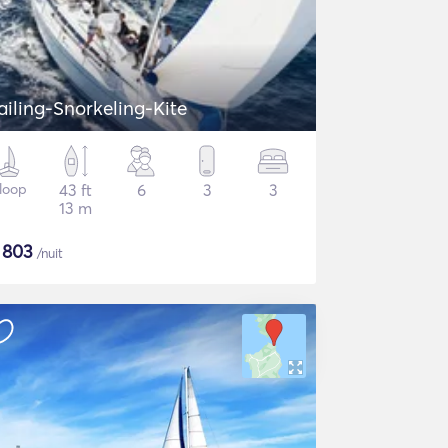
ailing-Snorkeling-Kite
loop
43 ft
6
3
3
13 m
$
803
/nuit