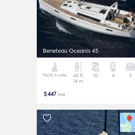
Beneteau Oceanis 45
Yacht à voile
45 ft
10
4
5
14 m
$
447
/nuit