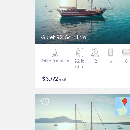
Gulet 92' Sardinia
Voilier à moteur
92 ft
12
6
6
28 m
$
3,772
/nuit