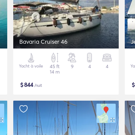
Bavaria Cruiser 46
J
Yacht à voile
45 ft
9
4
4
Ya
14 m
$
844
/nuit