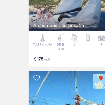
Archambault Surprise 25
Yacht à voile
25 ft
4
1
3
8 m
$
178
/nuit