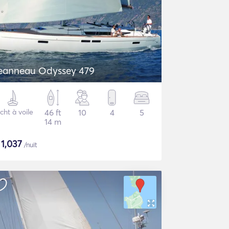
eanneau Odyssey 479
cht à voile
46 ft
10
4
5
14 m
$
1,037
/nuit