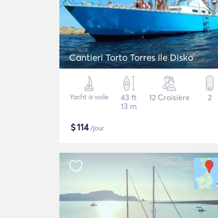
Cantieri Torto Torres Ile Disko
Yacht à voile
43 ft
12 Croisière
2
13 m
$
114
/jour