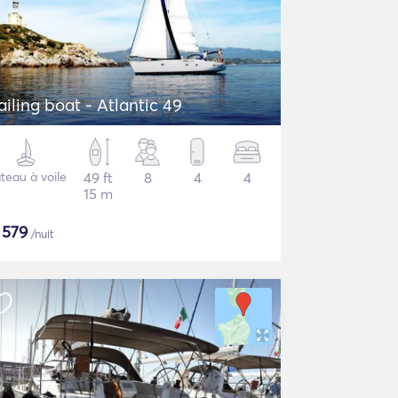
ailing boat - Atlantic 49
teau à voile
49 ft
8
4
4
15 m
$
579
/nuit