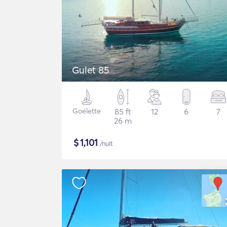
Gulet 85
Goélette
85 ft
12
6
7
26 m
$
1,101
/nuit