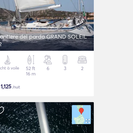
antiere del pardo GRAND SOLEIL
2
cht à voile
52 ft
6
3
2
16 m
$
1,125
/nuit