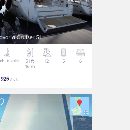
avaria Cruiser 51
cht à voile
51 ft
12
5
6
16 m
$
925
/nuit