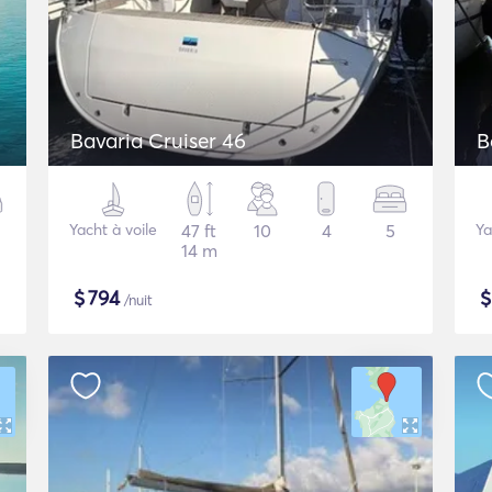
Bavaria Cruiser 46
B
Yacht à voile
47 ft
10
4
5
Ya
14 m
$
794
/nuit