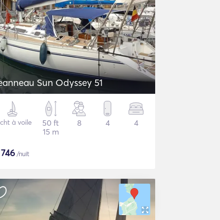
eanneau Sun Odyssey 51
cht à voile
50 ft
8
4
4
15 m
$
746
/nuit