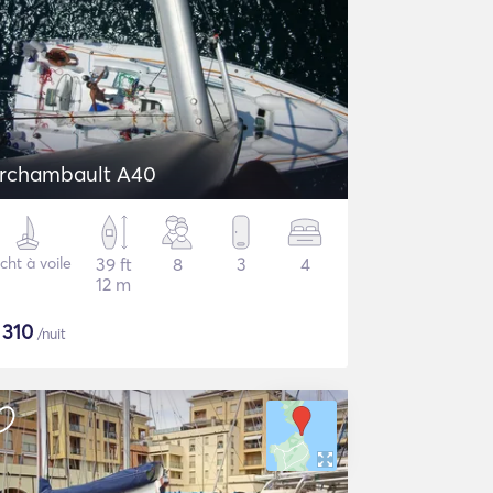
rchambault A40
cht à voile
39 ft
8
3
4
12 m
$
310
/nuit