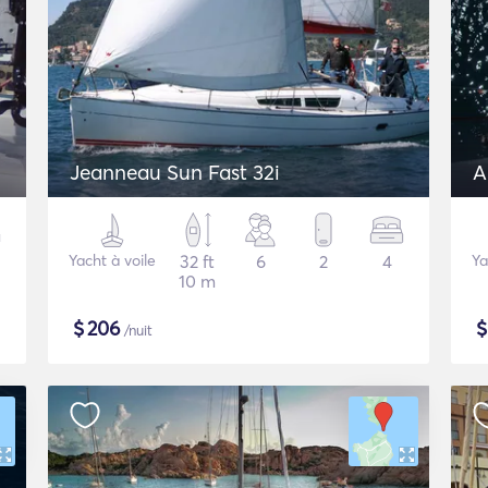
Jeanneau Sun Fast 32i
A
Yacht à voile
32 ft
6
2
4
Ya
10 m
$
206
/nuit