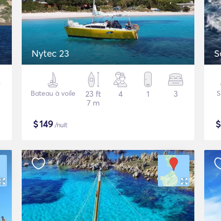
Nytec 23
S
Bateau à voile
23 ft
4
1
3
S
7 m
$
149
/nuit