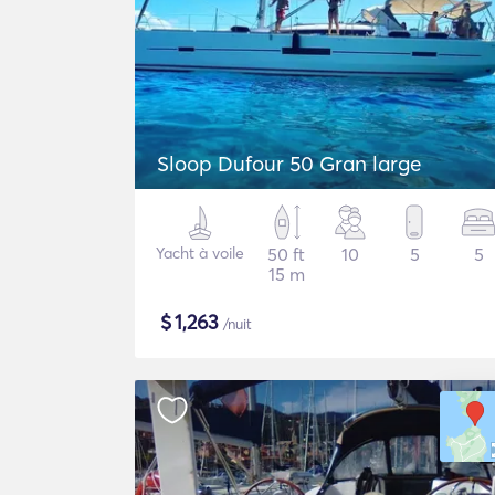
Sloop Dufour 50 Gran large
Yacht à voile
50 ft
10
5
5
15 m
$
1,263
/nuit