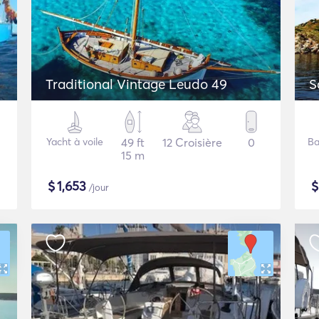
Traditional Vintage Leudo 49
S
Yacht à voile
49 ft
12 Croisière
0
Ba
15 m
$
1,653
/jour