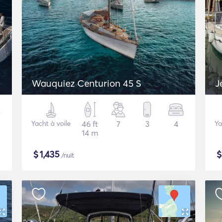
Wauquiez Centurion 45 S
J
Yacht à voile
46 ft
7
3
4
Ya
14 m
$
1,435
/nuit