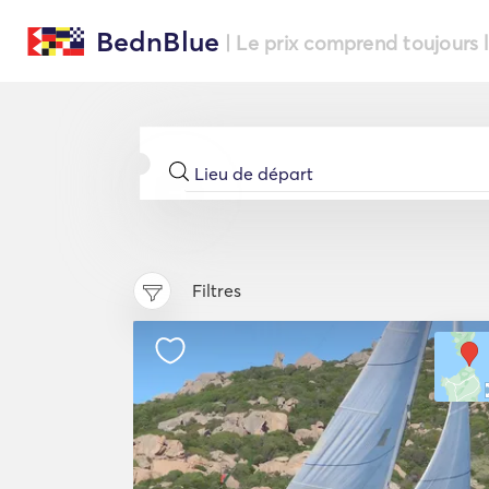
BednBlue
| Le prix comprend toujours 
Filtres