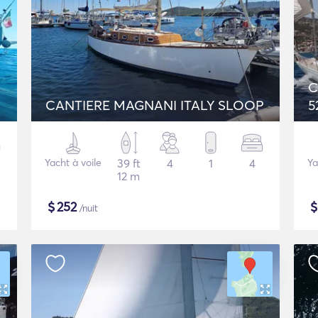
C
CANTIERE MAGNANI ITALY SLOOP
5
Yacht à voile
39 ft
4
1
4
Ya
12 m
$
252
/nuit