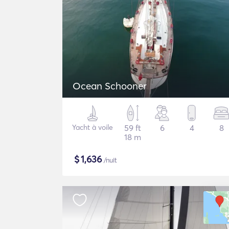
Ocean Schooner
Yacht à voile
59 ft
6
4
8
18 m
$
1,636
/nuit