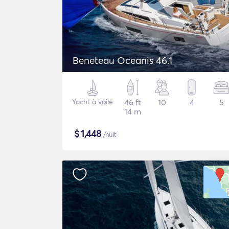
Beneteau Oceanis 46.1
Yacht à voile
46 ft
10
4
5
14 m
$
1,448
/nuit