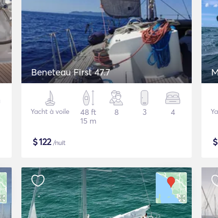
Beneteau First 47.7
M
Yacht à voile
48 ft
8
3
4
Ya
15 m
$
122
/nuit