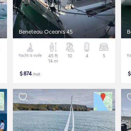
Beneteau Oceanis 45
B
Yacht à voile
45 ft
10
4
5
Ya
14 m
$
874
/nuit