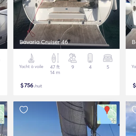
Bavaria Cruiser 46
B
Yacht à voile
47 ft
9
4
5
Ya
14 m
$
756
/nuit