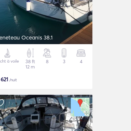
eneteau Oceanis 38.1
cht à voile
38 ft
8
3
4
12 m
$
621
/nuit