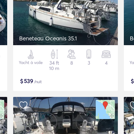
Beneteau Oceanis 35.1
B
Yacht à voile
34 ft
8
3
4
Ya
10 m
$
539
/nuit