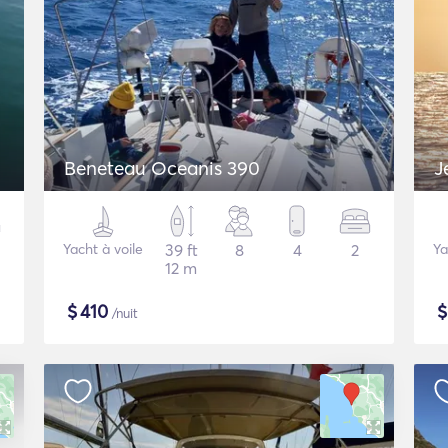
Beneteau Oceanis 390
J
Yacht à voile
39 ft
8
4
2
Ya
12 m
$
410
/nuit