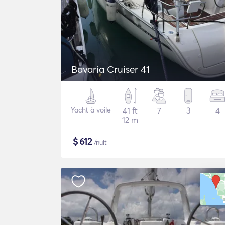
Bavaria Cruiser 41
Yacht à voile
41 ft
7
3
4
12 m
$
612
/nuit