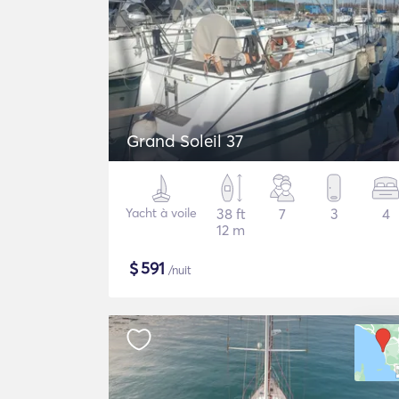
Grand Soleil 37
Yacht à voile
38 ft
7
3
4
12 m
$
591
/nuit