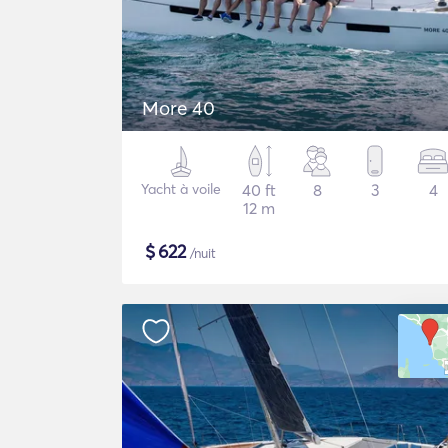
More 40
Yacht à voile
40 ft
8
3
4
12 m
$
622
/nuit