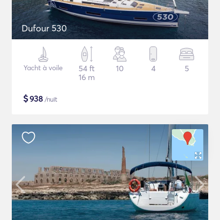
Dufour 530
Yacht à voile
54 ft
10
4
5
16 m
$
938
/nuit