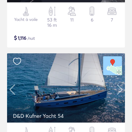
Yacht à voile
53 ft
11
6
7
16 m
$
1,116
/nuit
D&D Kufner Yacht 54