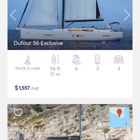
Dufour 56 Exclusive
Yacht à voile
56 ft
6
3
3
17 m
$
1,557
/nuit