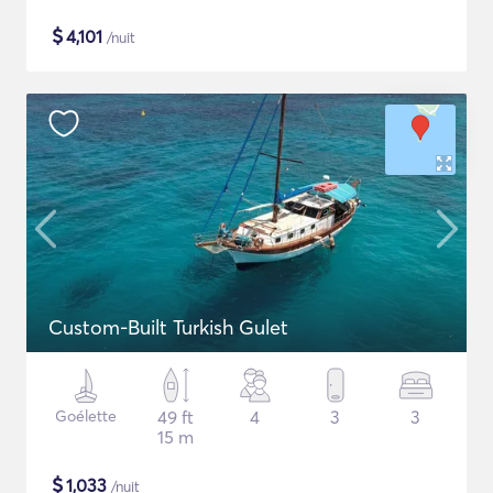
$
4,101
/nuit
Custom-Built Turkish Gulet
Goélette
49 ft
4
3
3
15 m
$
1,033
/nuit