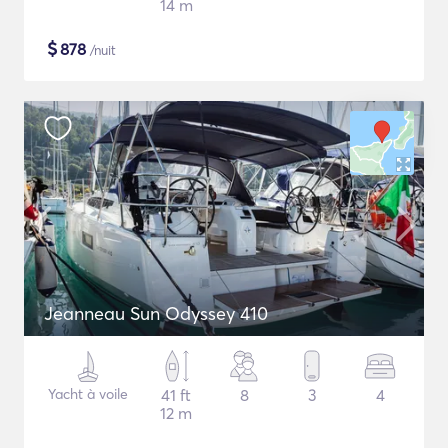
14 m
$
878
/nuit
Jeanneau Sun Odyssey 410
Yacht à voile
41 ft
8
3
4
12 m