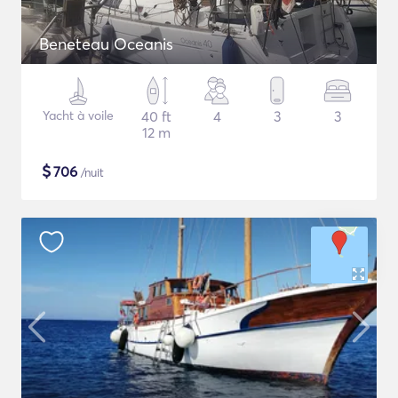
Beneteau Oceanis
Yacht à voile
40 ft
4
3
3
12 m
$
706
/nuit