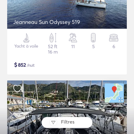
Jeanneau Sun Odyssey 519
Yacht à voile
52 ft
11
5
6
16 m
$
852
/nuit
Filtres