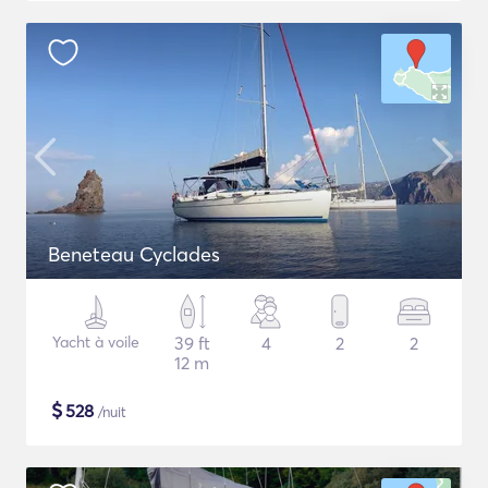
Beneteau Cyclades
Yacht à voile
39 ft
4
2
2
12 m
$
528
/nuit