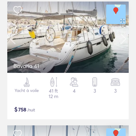
Bavaria 41
Yacht à voile
41 ft
4
3
3
12 m
$
758
/nuit