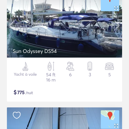
Sun Odyssey DS54
Yacht à voile
54 ft
6
3
5
16 m
$
775
/nuit