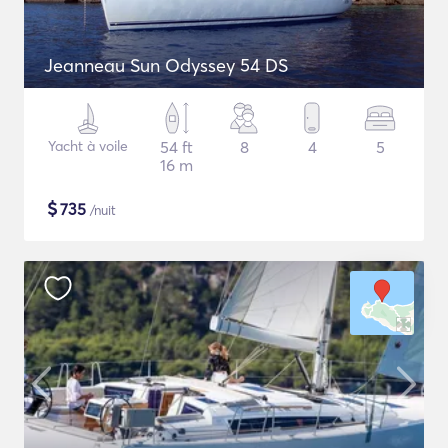
Jeanneau Sun Odyssey 54 DS
Yacht à voile
54 ft
8
4
5
16 m
$
735
/nuit