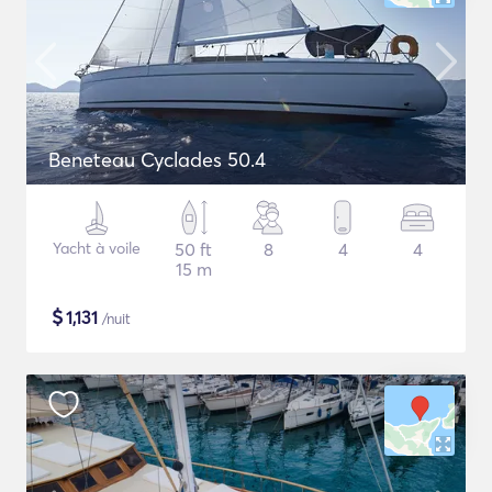
Beneteau Cyclades 50.4
Yacht à voile
50 ft
8
4
4
15 m
$
1,131
/nuit