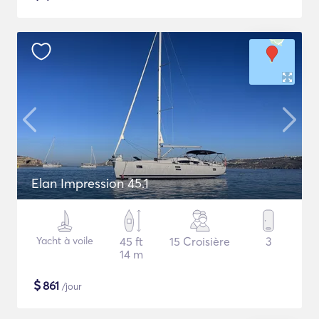
Elan Impression 45.1
Yacht à voile
45 ft
15 Croisière
3
14 m
$
861
/jour