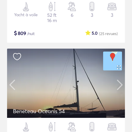
Yacht à voile
52 ft
6
3
3
16 m
$
809
5.0
/nuit
(25
revues
)
Beneteau Oceanis 54