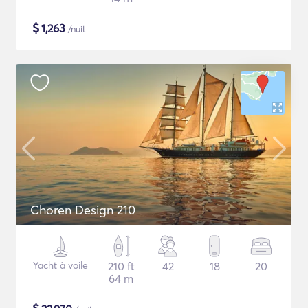
$
1,263
/nuit
Choren Design 210
Yacht à voile
210 ft
42
18
20
64 m