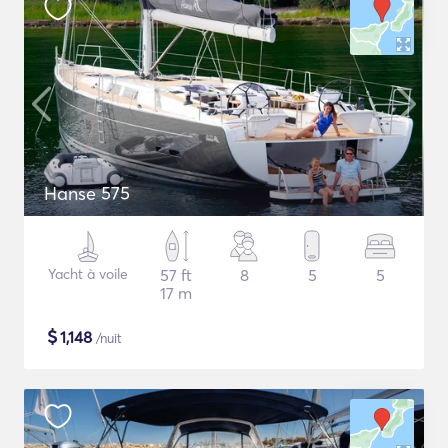
Hanse 575
Yacht à voile
57 ft
8
5
5
17 m
$
1,148
/nuit