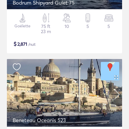
Bodrum Shipyard Gulet 75
Goélette
75 ft
10
5
5
23 m
$
2,871
/nuit
Beneteau Oceanis 523