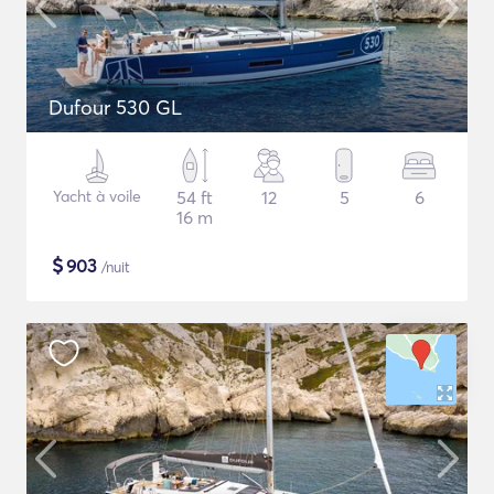
Dufour 530 GL
Yacht à voile
54 ft
12
5
6
16 m
$
903
/nuit