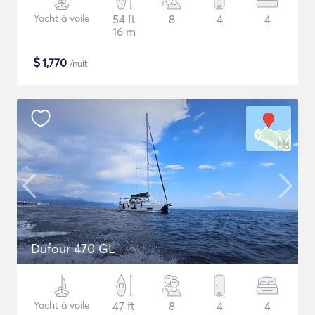
Yacht à voile
54 ft
8
4
4
16 m
$
1,770
/nuit
Dufour 470 GL
Yacht à voile
47 ft
8
4
4