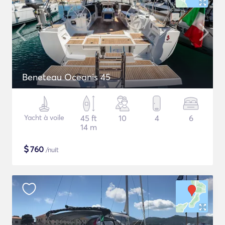
Beneteau Oceanis 45
Yacht à voile
45 ft
10
4
6
14 m
$
760
/nuit