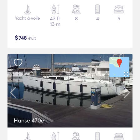
Yacht à voile
43 ft
8
4
5
13 m
$
748
/nuit
Hanse 470e