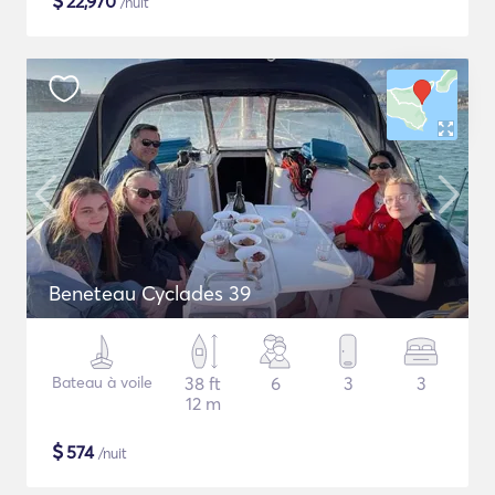
$
22,970
/nuit
Beneteau Cyclades 39
Bateau à voile
38 ft
6
3
3
12 m
$
574
/nuit