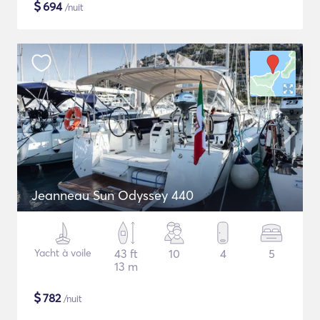
$
694
/nuit
Jeanneau Sun Odyssey 440
Yacht à voile
43 ft
10
4
5
13 m
$
782
/nuit