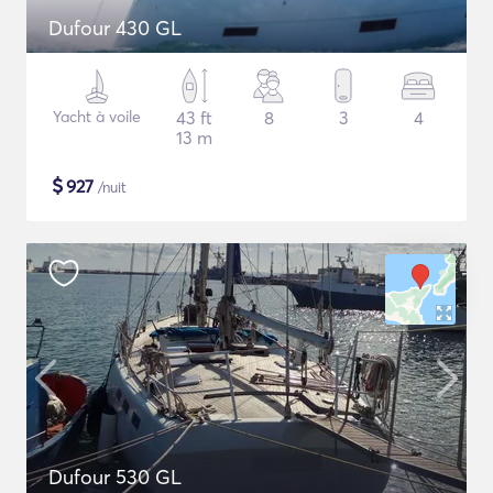
Dufour 430 GL
Yacht à voile
43 ft
8
3
4
13 m
$
927
/nuit
Dufour 530 GL