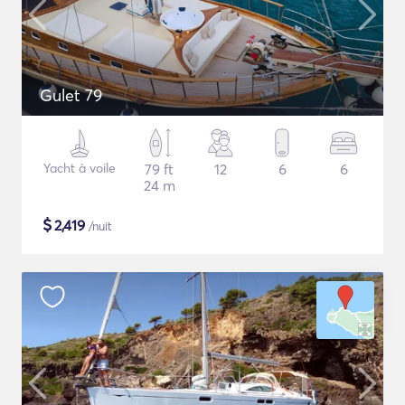
Gulet 79
Yacht à voile
79 ft
12
6
6
24 m
$
2,419
/nuit