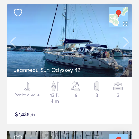
Jeanneau Sun Odyssey 42i
Yacht à voile
13 ft
6
3
3
4 m
$
1,435
/nuit