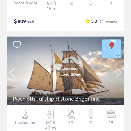
Yacht à voile
54 ft
8
3
4
16 m
$
809
5.0
/nuit
(72
revues
)
Picchiotti Tallship Historic Brigantine
Traditionnel
131 ft
30
11
18
40 m