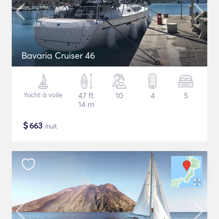
Bavaria Cruiser 46
Yacht à voile
47 ft
10
4
5
14 m
$
663
/nuit