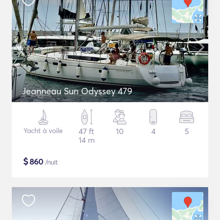
Jeanneau Sun Odyssey 479
Yacht à voile
47 ft
10
4
5
14 m
$
860
/nuit