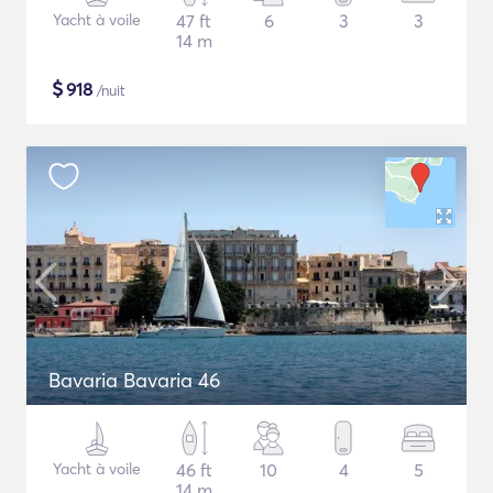
Yacht à voile
47 ft
6
3
3
14 m
$
918
/nuit
Bavaria Bavaria 46
Yacht à voile
46 ft
10
4
5
14 m