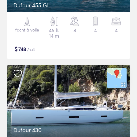
Dufour 455 GL
Yacht à voile
45 ft
8
4
4
14 m
$
748
/nuit
Dufour 430