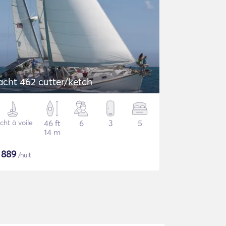
acht 462 cutter/ketch
cht à voile
46 ft
6
3
5
14 m
$
889
/nuit