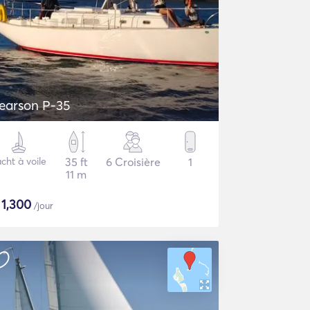
earson P-35
cht à voile
35 ft
6 Croisière
1
11 m
$
1,300
/jour