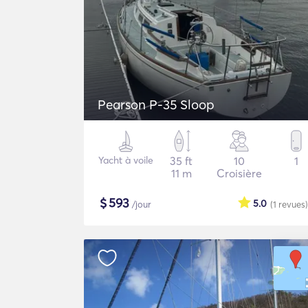
Pearson P-35 Sloop
Yacht à voile
35 ft
10
1
11 m
Croisière
$
593
5.0
/jour
(1
revues
)