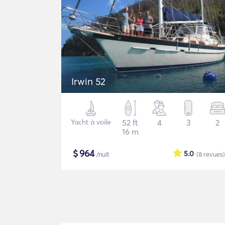
Irwin 52
Yacht à voile
52 ft
4
3
2
16 m
$
964
5.0
/nuit
(8
revues
)