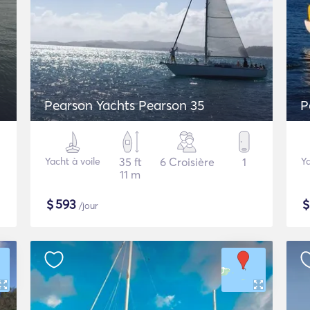
Pearson Yachts Pearson 35
P
Yacht à voile
35 ft
6 Croisière
1
Ya
11 m
$
593
/jour