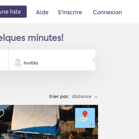
une liste
Aide
S'inscrire
Connexion
elques minutes!
Invités
trier par:
>