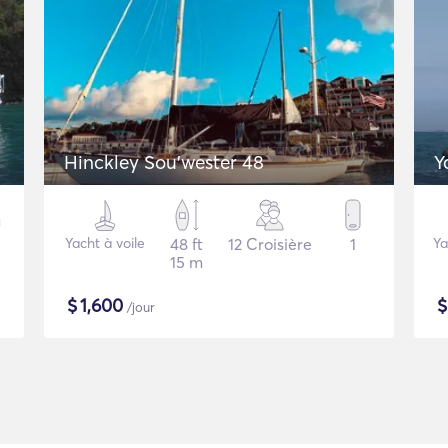
Hinckley Sou’wester 48
Y
Yacht à voile
48 ft
12 Croisière
1
Ya
15 m
$
1,600
/jour