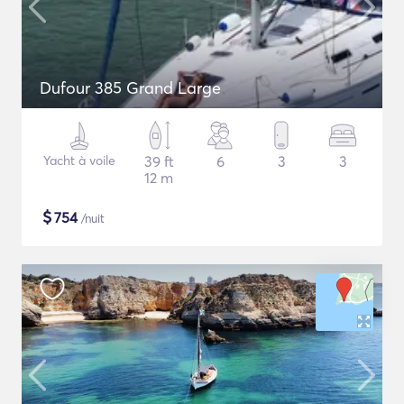
Dufour 385 Grand Large
Yacht à voile
39 ft
6
3
3
12 m
$
754
/nuit