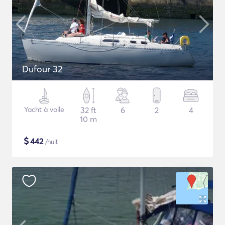
Dufour 32
Yacht à voile
32 ft
6
2
4
10 m
$
442
/nuit