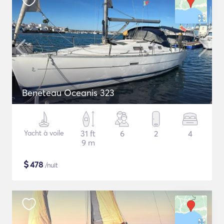
Beneteau Oceanis 323
Yacht à voile
31 ft
6
2
4
9 m
$
478
/nuit