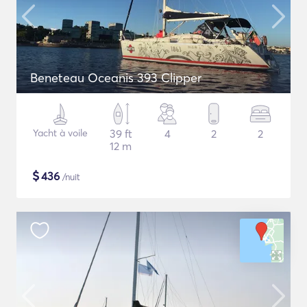
Beneteau Oceanis 393 Clipper
Yacht à voile
39 ft
4
2
2
12 m
$
436
/nuit