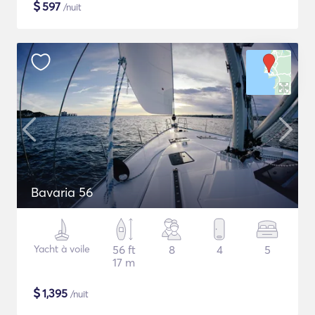
$
597
/nuit
Bavaria 56
Yacht à voile
56 ft
8
4
5
17 m
$
1,395
/nuit