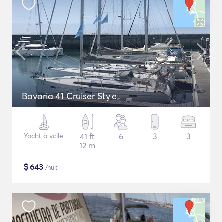
Bavaria 41 Cruiser Style
Yacht à voile
41 ft
6
3
3
12 m
$
643
/nuit