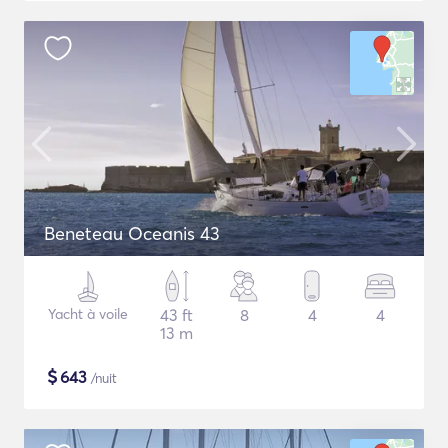
Beneteau Oceanis 43
Yacht à voile
43 ft
8
4
4
13 m
$
643
/nuit