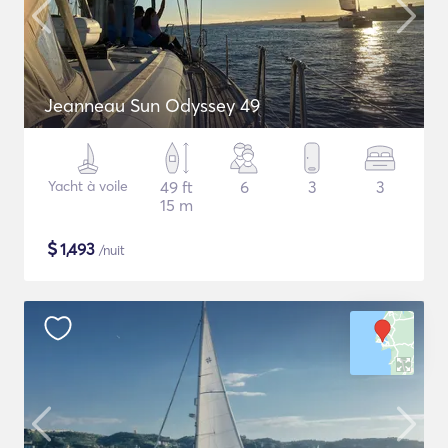
Jeanneau Sun Odyssey 49
Yacht à voile
49 ft
6
3
3
15 m
$
1,493
/nuit