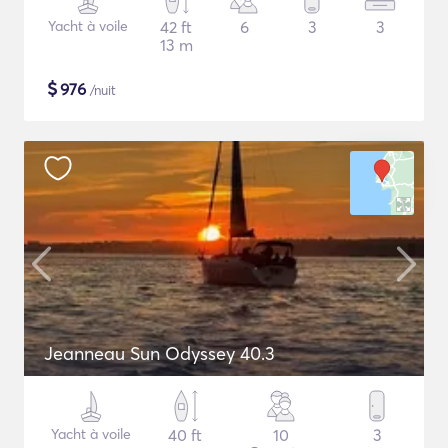
Yacht à voile
42 ft
6
3
3
13 m
$
976
/nuit
Jeanneau Sun Odyssey 40.3
Yacht à voile
40 ft
10
3