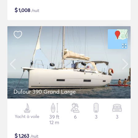
$
1,008
/nuit
Dufour 390 Grand Large
Yacht à voile
39 ft
6
3
3
12 m
$
1,263
/nuit