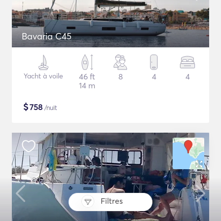
Bavaria C45
Yacht à voile
46 ft
8
4
4
14 m
$
758
/nuit
Filtres