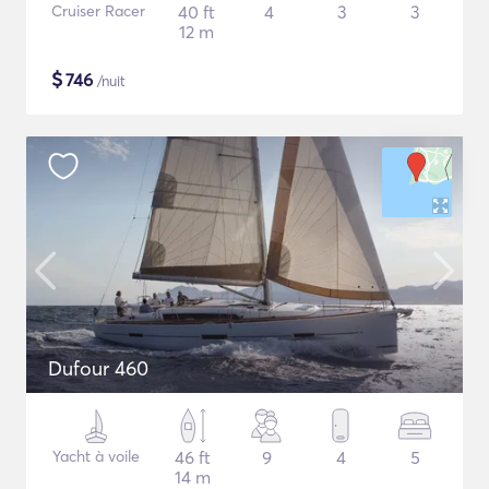
Cruiser Racer
40 ft
4
3
3
12 m
$
746
/nuit
Dufour 460
Yacht à voile
46 ft
9
4
5
14 m