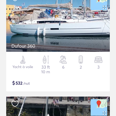
Dufour 360
Yacht à voile
33 ft
6
2
3
10 m
$
532
/nuit