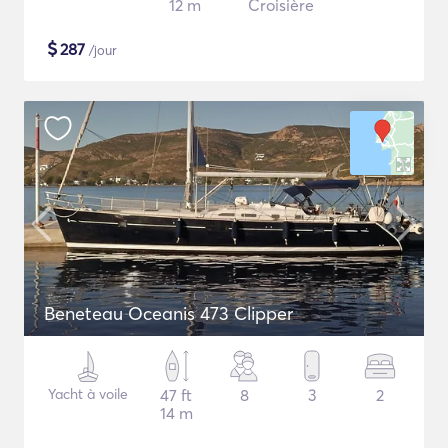
12 m
Croisière
$
287
/jour
Beneteau Oceanis 473 Clipper
Yacht à voile
47 ft
8
3
2
14 m