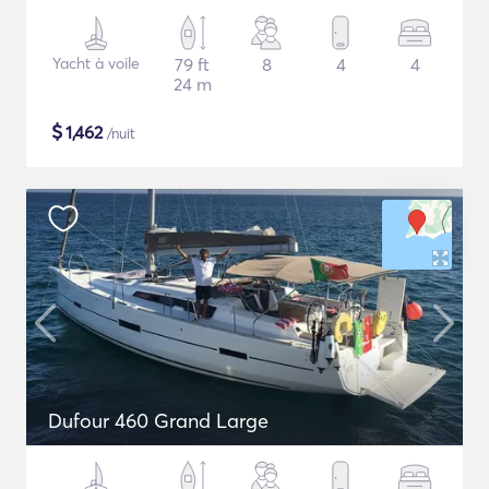
Yacht à voile
79 ft
8
4
4
24 m
$
1,462
/nuit
Dufour 460 Grand Large