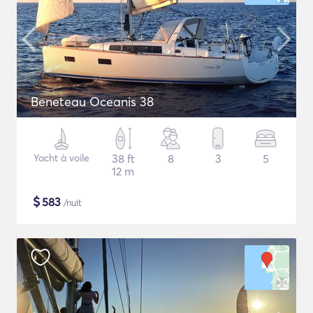
Beneteau Oceanis 38
Yacht à voile
38 ft
8
3
5
12 m
$
583
/nuit