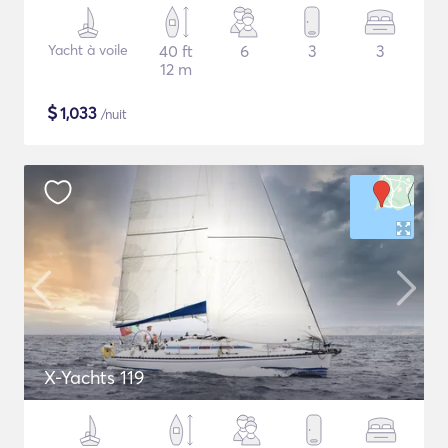
Yacht à voile
40 ft
6
3
3
12 m
$
1,033
/nuit
X-Yachts 119