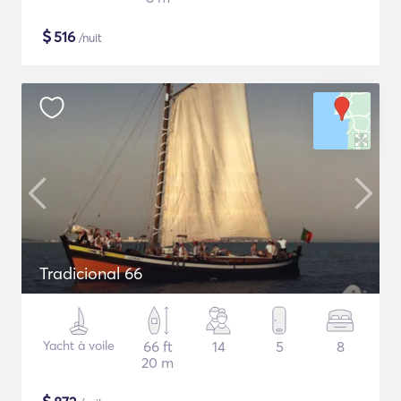
$
516
/nuit
Tradicional 66
Yacht à voile
66 ft
14
5
8
20 m