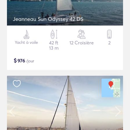
Jeanneau Sun Odyssey 42 DS
Yacht à voile
42 ft
12 Croisière
2
13 m
$
976
/jour