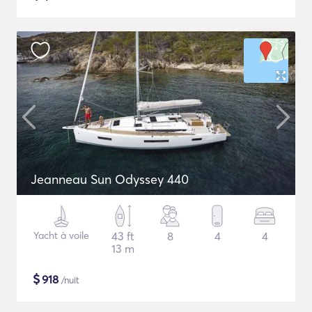
Jeanneau Sun Odyssey 440
Yacht à voile
43 ft
8
4
4
13 m
$
918
/nuit