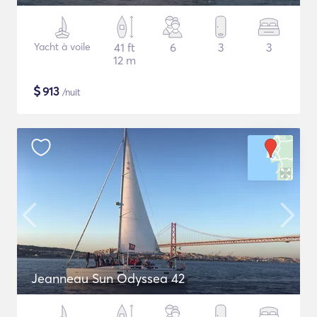
Yacht à voile
41 ft
6
3
3
12 m
$
913
/nuit
Jeanneau Sun Odyssea 42