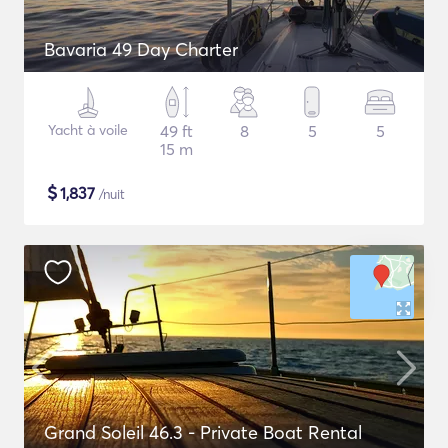
Bavaria 49 Day Charter
Yacht à voile
49 ft
8
5
5
15 m
$
1,837
/nuit
Grand Soleil 46.3 - Private Boat Rental