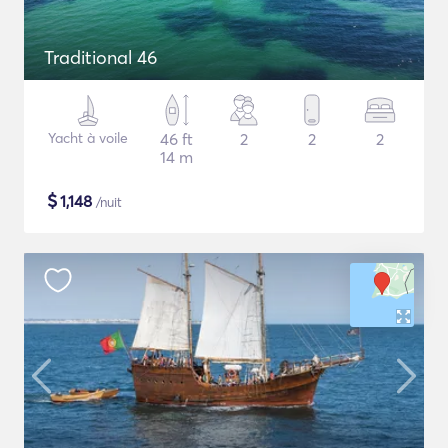
Traditional 46
Yacht à voile
46 ft
2
2
2
14 m
$
1,148
/nuit