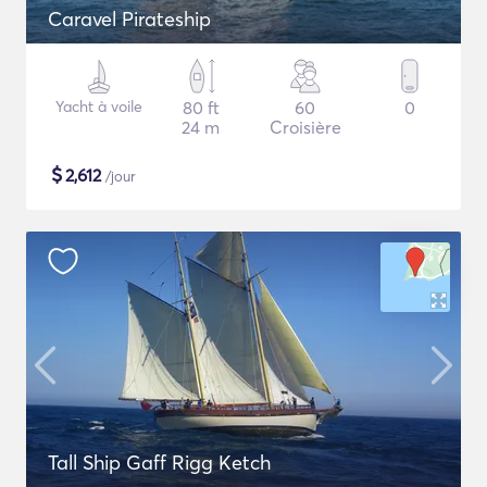
Caravel Pirateship
Yacht à voile
80 ft
60
0
24 m
Croisière
$
2,612
/jour
Tall Ship Gaff Rigg Ketch