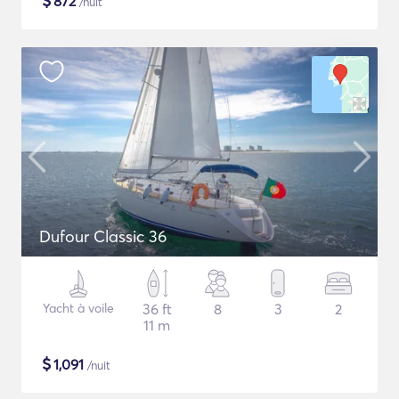
$
872
/nuit
Dufour Classic 36
Yacht à voile
36 ft
8
3
2
11 m
$
1,091
/nuit