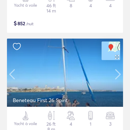
Yacht à voile
46 ft
8
4
4
14 m
$
852
/nuit
Beneteau First 26 Spirit
Yacht à voile
26 ft
4
1
3
8 m