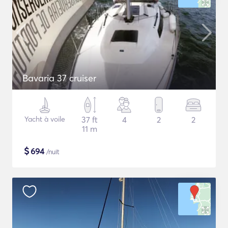
Bavaria 37 cruiser
Yacht à voile
37 ft
4
2
2
11 m
$
694
/nuit