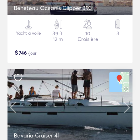
Beneteau Oceanis Clipper 393
Yacht à voile
39 ft
10
3
12 m
Croisière
$
746
/jour
Bavaria Cruiser 41