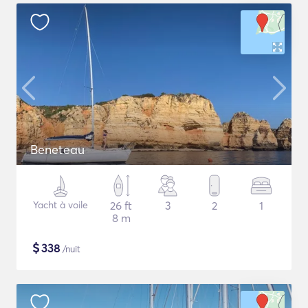
Beneteau
Yacht à voile
26 ft
3
2
1
8 m
$
338
/nuit