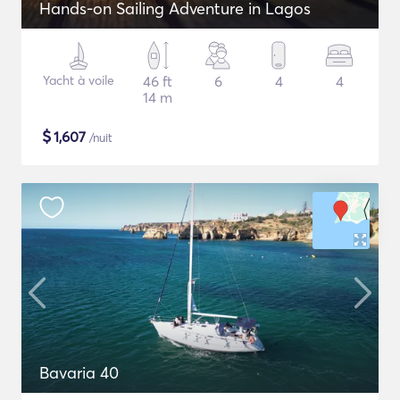
Hands-on Sailing Adventure in Lagos
Yacht à voile
46 ft
6
4
4
14 m
$
1,607
/nuit
Bavaria 40