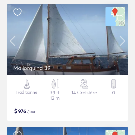
Mallorquina 39
Traditionnel
39 ft
14 Croisière
0
12 m
$
976
/jour