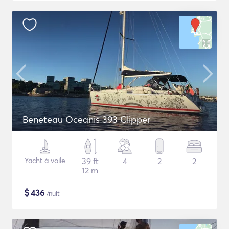
Beneteau Oceanis 393 Clipper
Yacht à voile
39 ft
4
2
2
12 m
$
436
/nuit