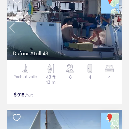
Dufour Atoll 43
Yacht à voile
43 ft
8
4
4
13 m
$
918
/nuit