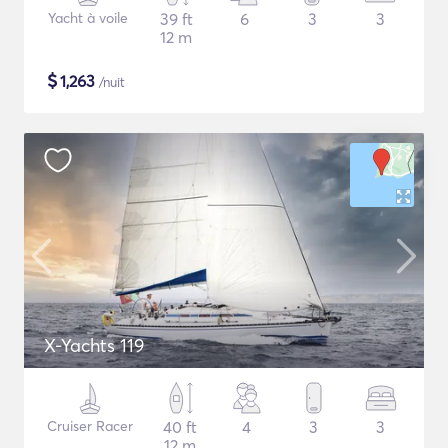
Yacht à voile
39 ft
6
3
3
12 m
$
1,263
/nuit
X-Yachts 119
Cruiser Racer
40 ft
4
3
3
12 m