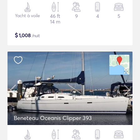
Yacht à voile
46 ft
9
4
5
14 m
$
1,008
/nuit
Beneteau Oceanis Clipper 393