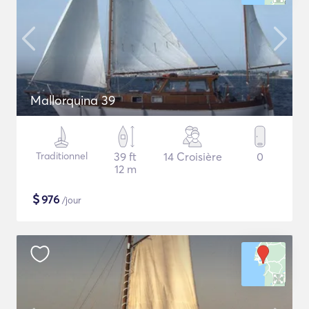
Mallorquina 39
Traditionnel
39 ft
14 Croisière
0
12 m
$
976
/jour