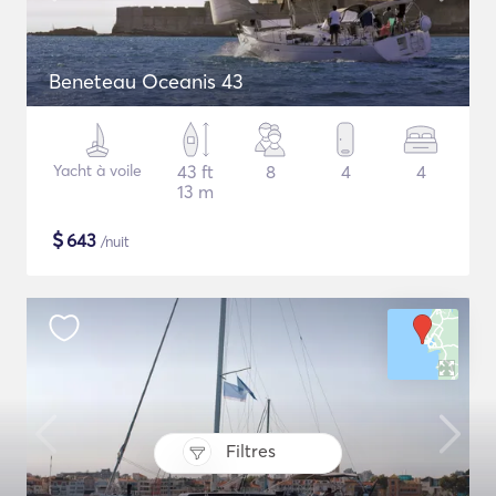
Beneteau Oceanis 43
Yacht à voile
43 ft
8
4
4
13 m
$
643
/nuit
Filtres