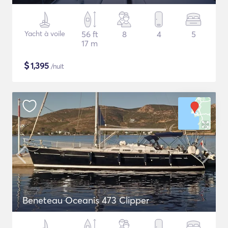
Yacht à voile
56 ft
8
4
5
17 m
$
1,395
/nuit
Beneteau Oceanis 473 Clipper