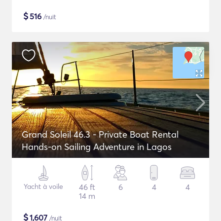
$
516
/nuit
Grand Soleil 46.3 - Private Boat Rental
Hands-on Sailing Adventure in Lagos
Yacht à voile
46 ft
6
4
4
14 m
$
1,607
/nuit