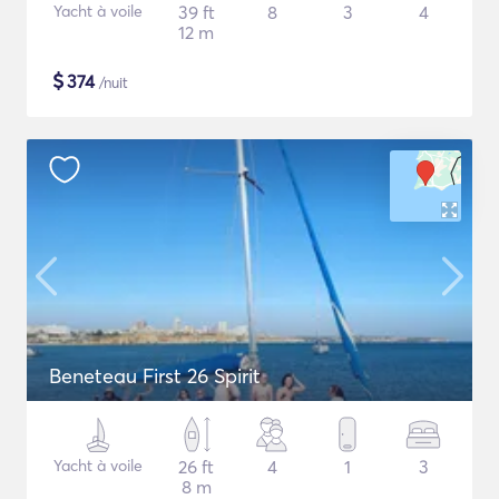
Yacht à voile
39 ft
8
3
4
12 m
$
374
/nuit
Beneteau First 26 Spirit
Yacht à voile
26 ft
4
1
3
8 m