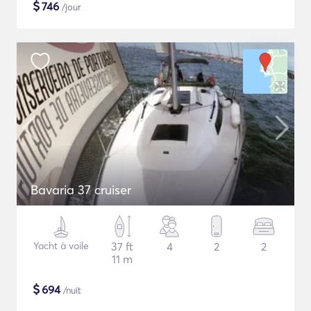
$
746
/jour
Bavaria 37 cruiser
Yacht à voile
37 ft
4
2
2
11 m
$
694
/nuit