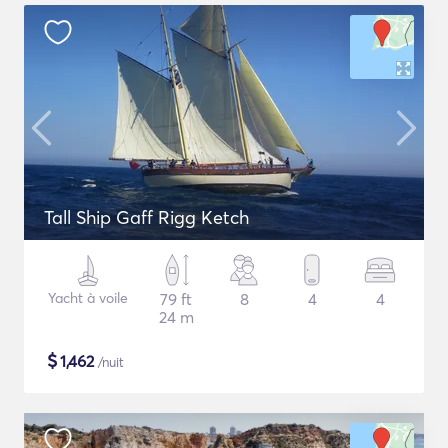
Tall Ship Gaff Rigg Ketch
Yacht à voile
79 ft
8
4
4
24 m
$
1,462
/nuit