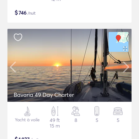
$
746
/nuit
Bavaria 49 Day Charter
Yacht à voile
49 ft
8
5
5
15 m