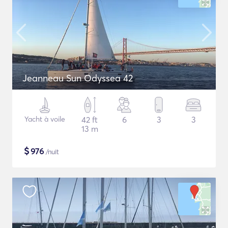
Jeanneau Sun Odyssea 42
Yacht à voile
42 ft
6
3
3
13 m
$
976
/nuit