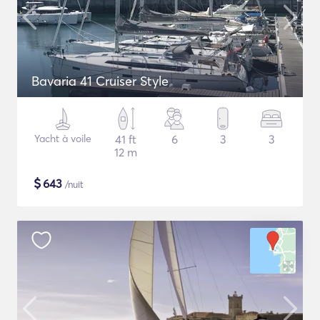
Bavaria 41 Cruiser Style
Yacht à voile
41 ft
6
3
3
12 m
$
643
/nuit