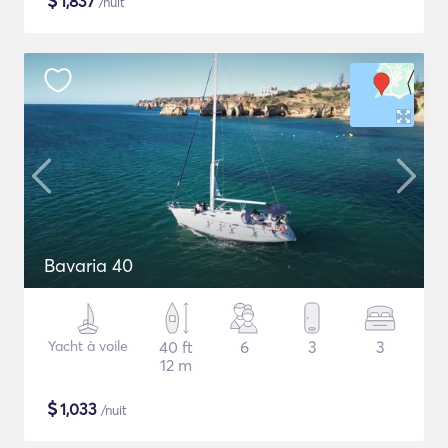
$
1,837
/nuit
Bavaria 40
Yacht à voile
40 ft
6
3
3
12 m
$
1,033
/nuit