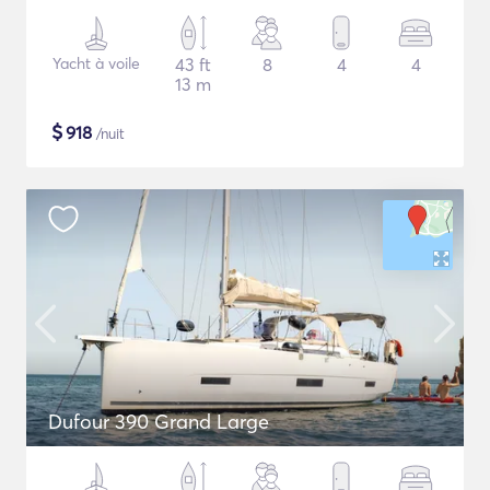
Yacht à voile
43 ft
8
4
4
13 m
$
918
/nuit
Dufour 390 Grand Large