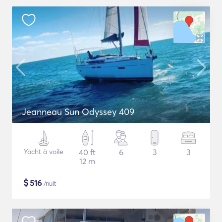
Jeanneau Sun Odyssey 409
Yacht à voile
40 ft
6
3
3
12 m
$
516
/nuit