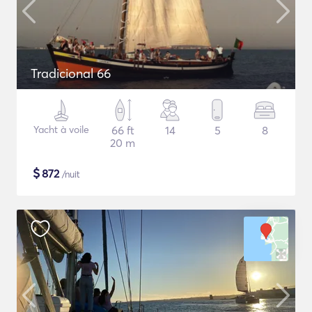
Tradicional 66
Yacht à voile
66 ft
14
5
8
20 m
$
872
/nuit