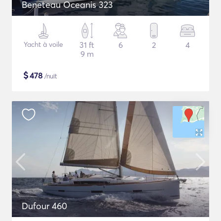
Beneteau Oceanis 323
Yacht à voile
31 ft
6
2
4
9 m
$
478
/nuit
Dufour 460