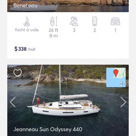
Beneteau
Yacht à voile
26 ft
3
2
1
8 m
$
338
/nuit
Jeanneau Sun Odyssey 440