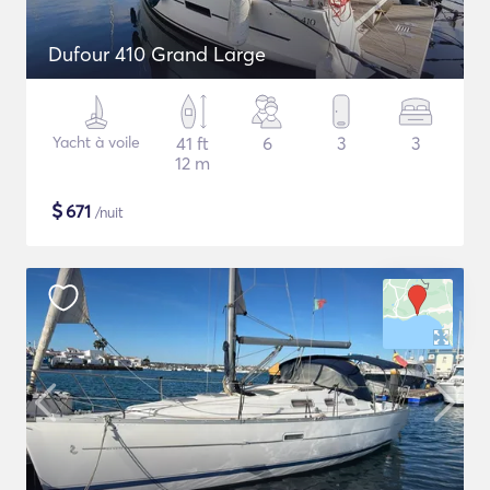
Dufour 410 Grand Large
Yacht à voile
41 ft
6
3
3
12 m
$
671
/nuit