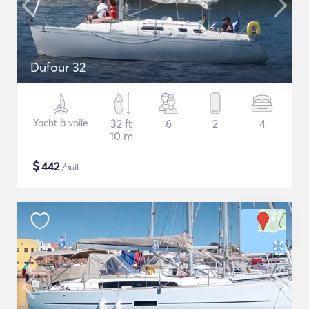
Dufour 32
Yacht à voile
32 ft
6
2
4
10 m
$
442
/nuit