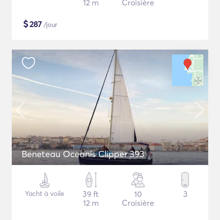
12 m
Croisière
$
287
/jour
Beneteau Oceanis Clipper 393
Yacht à voile
39 ft
10
3
12 m
Croisière