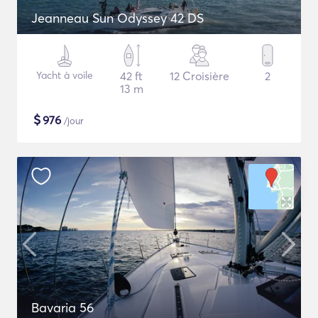
Jeanneau Sun Odyssey 42 DS
Yacht à voile
42 ft
12 Croisière
2
13 m
$
976
/jour
Bavaria 56