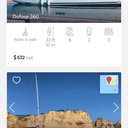
Dufour 360
Yacht à voile
33 ft
6
2
3
10 m
$
532
/nuit