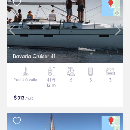
Bavaria Cruiser 41
Yacht à voile
41 ft
6
3
3
12 m
$
913
/nuit