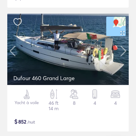
Dufour 460 Grand Large
Yacht à voile
46 ft
8
4
4
14 m
$
852
/nuit