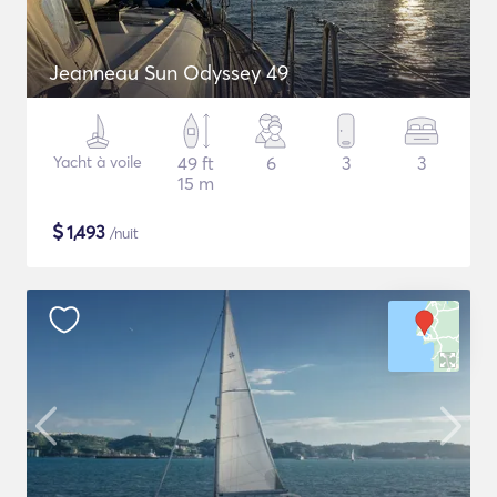
Jeanneau Sun Odyssey 49
Yacht à voile
49 ft
6
3
3
15 m
$
1,493
/nuit