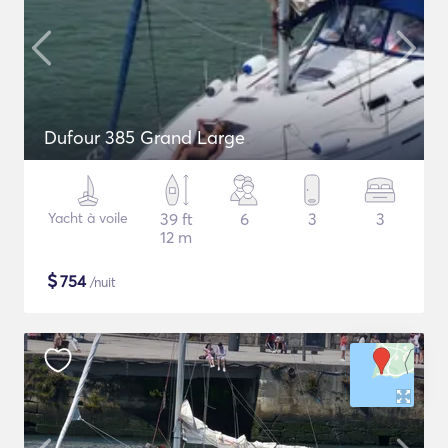
Dufour 385 Grand Large
Yacht à voile
39 ft
6
3
3
12 m
$
754
/nuit