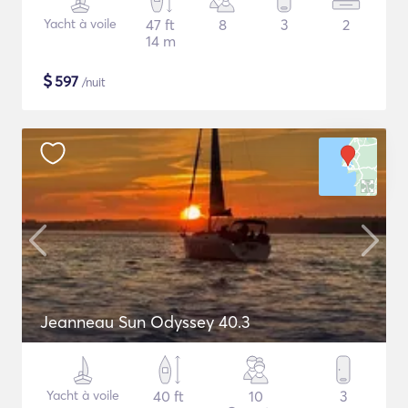
Yacht à voile
47 ft
8
3
2
14 m
$
597
/nuit
Jeanneau Sun Odyssey 40.3
Yacht à voile
40 ft
10
3