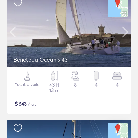
Beneteau Oceanis 43
Yacht à voile
43 ft
8
4
4
13 m
$
643
/nuit