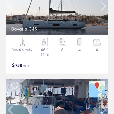
Bavaria C45
Yacht à voile
46 ft
8
4
4
14 m
$
758
/nuit