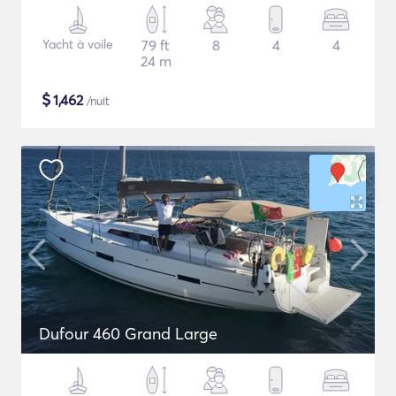
Yacht à voile
79 ft
8
4
4
24 m
$
1,462
/nuit
Dufour 460 Grand Large