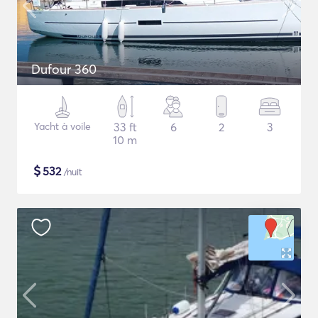
Dufour 360
Yacht à voile
33 ft
6
2
3
10 m
$
532
/nuit