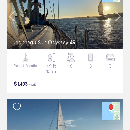
Jeanneau Sun Odyssey 49
Yacht à voile
49 ft
6
3
3
15 m
$
1,493
/nuit