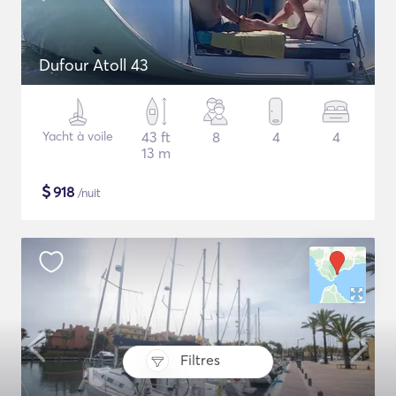
Dufour Atoll 43
Yacht à voile
43 ft
8
4
4
13 m
$
918
/nuit
Filtres