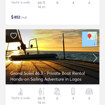
Yacht à voile
46 ft
8
4
4
14 m
$
852
/nuit
Grand Soleil 46.3 - Private Boat Rental
Hands-on Sailing Adventure in Lagos
Yacht à voile
46 ft
6
4
4
14 m