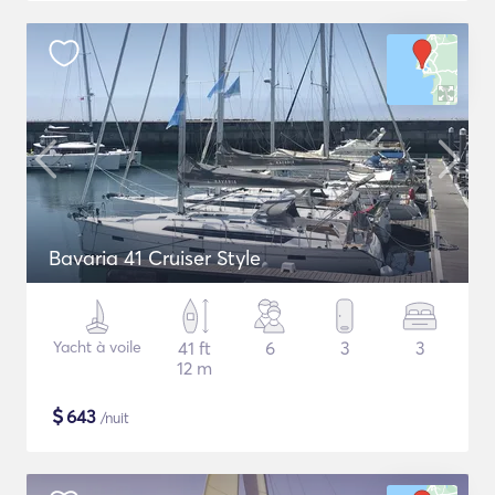
Bavaria 41 Cruiser Style
Yacht à voile
41 ft
6
3
3
12 m
$
643
/nuit