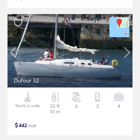
Dufour 32
Yacht à voile
32 ft
6
2
4
10 m
$
442
/nuit