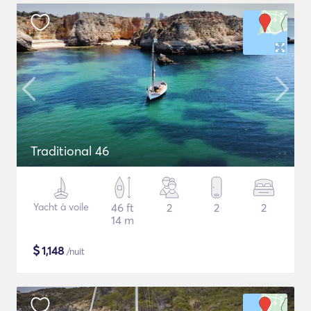
Traditional 46
Yacht à voile
46 ft
2
2
2
14 m
$
1,148
/nuit