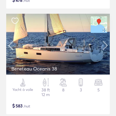
$
478
/nuit
Beneteau Oceanis 38
Yacht à voile
38 ft
8
3
5
12 m
$
583
/nuit