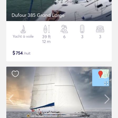
Dufour 385 Grand Large
Yacht à voile
39 ft
6
3
3
12 m
$
754
/nuit