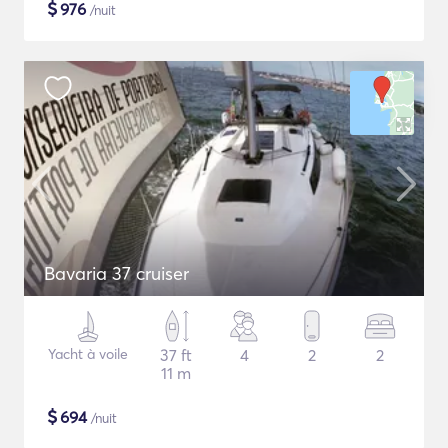
$
976
/nuit
Bavaria 37 cruiser
Yacht à voile
37 ft
4
2
2
11 m
$
694
/nuit