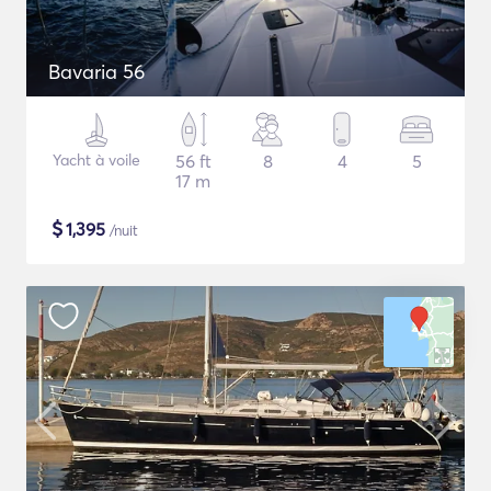
Bavaria 56
Yacht à voile
56 ft
8
4
5
17 m
$
1,395
/nuit