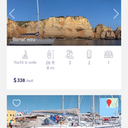
Beneteau
Yacht à voile
26 ft
3
2
1
8 m
$
338
/nuit