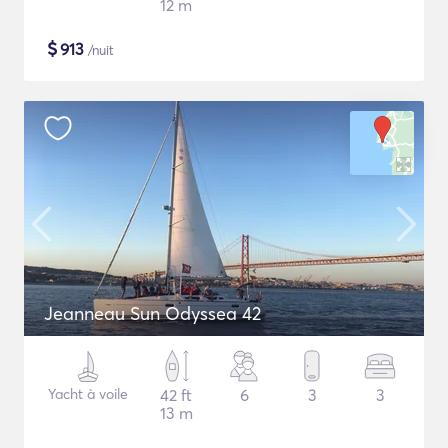
12 m
$
913
/nuit
Jeanneau Sun Odyssea 42
Yacht à voile
42 ft
6
3
3
13 m