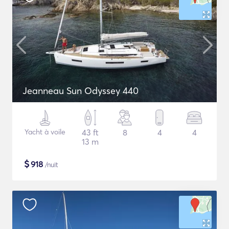
Jeanneau Sun Odyssey 440
Yacht à voile
43 ft
8
4
4
13 m
$
918
/nuit