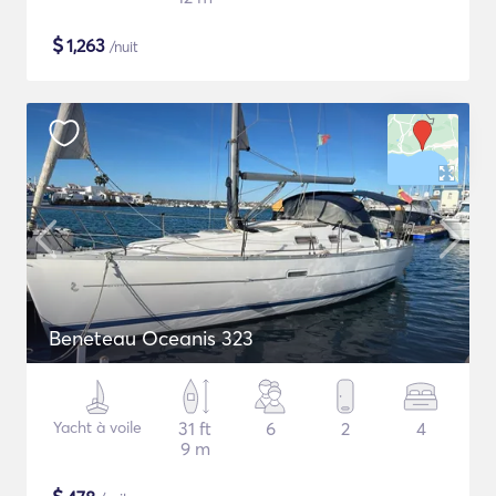
$
1,263
/nuit
Beneteau Oceanis 323
Yacht à voile
31 ft
6
2
4
9 m