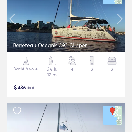
Beneteau Oceanis 393 Clipper
Yacht à voile
39 ft
4
2
2
12 m
$
436
/nuit