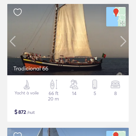
Tradicional 66
Yacht à voile
66 ft
14
5
8
20 m
$
872
/nuit