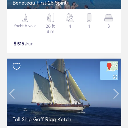
Beneteau First 26 Spirit
Yacht à voile
26 ft
4
1
3
8 m
$
516
/nuit
Tall Ship Gaff Rigg Ketch