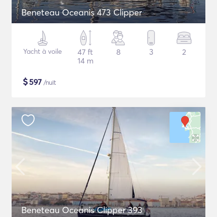
Beneteau Oceanis 473 Clipper
Yacht à voile
47 ft
8
3
2
14 m
$
597
/nuit
Beneteau Oceanis Clipper 393