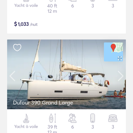
Yacht à voile
40 ft
6
3
3
12 m
$
1,033
/nuit
Dufour 390 Grand Large
Yacht à voile
39 ft
6
3
3
12 m