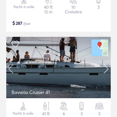
Yacht à voile
40 ft
10
3
12 m
Croisière
$
287
/jour
Bavaria Cruiser 41
Yacht à voile
41 ft
6
3
3