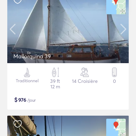
Mallorquina 39
Traditionnel
39 ft
14 Croisière
0
12 m
$
976
/jour