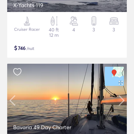
X-Yachts 119
Cruiser Racer
40 ft
4
3
3
12 m
$
746
/nuit
Bavaria 49 Day Charter