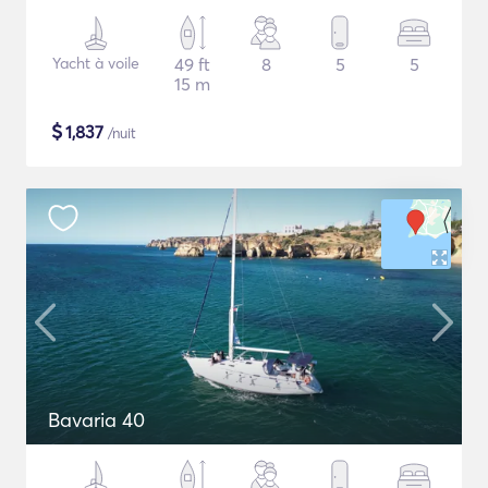
Yacht à voile
49 ft
8
5
5
15 m
$
1,837
/nuit
Bavaria 40