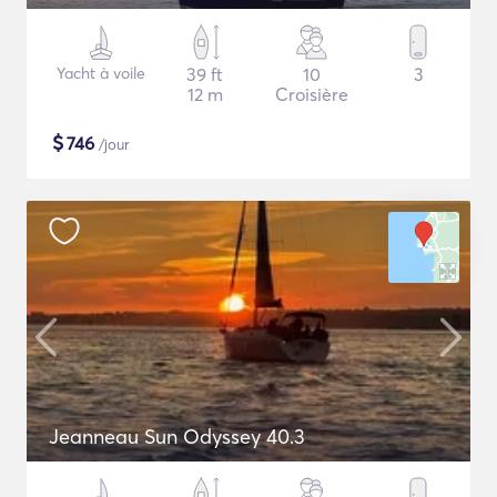
Yacht à voile
39 ft
10
3
12 m
Croisière
$
746
/jour
Jeanneau Sun Odyssey 40.3