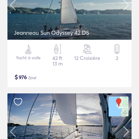
Jeanneau Sun Odyssey 42 DS
Yacht à voile
42 ft
12 Croisière
2
13 m
$
976
/jour