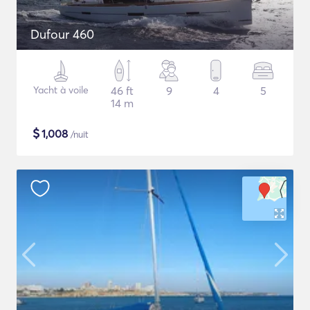
Dufour 460
Yacht à voile
46 ft
9
4
5
14 m
$
1,008
/nuit