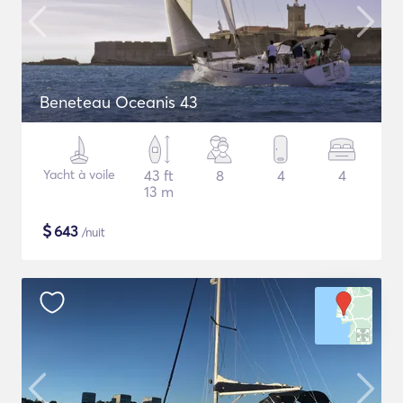
Beneteau Oceanis 43
Yacht à voile
43 ft
8
4
4
13 m
$
643
/nuit