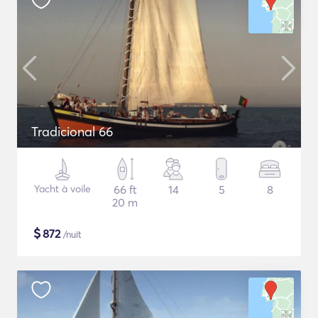
Tradicional 66
Yacht à voile
66 ft
14
5
8
20 m
$
872
/nuit