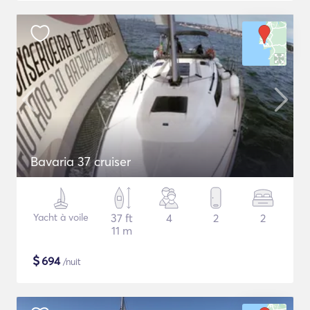
Bavaria 37 cruiser
Yacht à voile
37 ft
4
2
2
11 m
$
694
/nuit