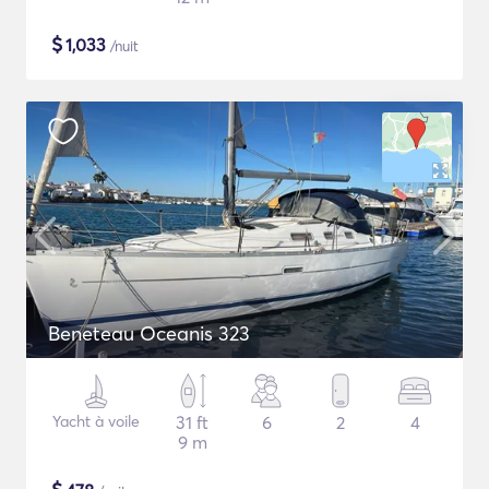
$
1,033
/nuit
Beneteau Oceanis 323
Yacht à voile
31 ft
6
2
4
9 m