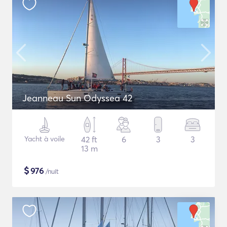
Jeanneau Sun Odyssea 42
Yacht à voile
42 ft
6
3
3
13 m
$
976
/nuit