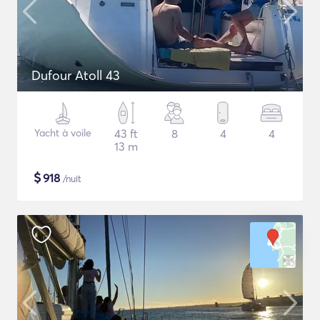
Dufour Atoll 43
Yacht à voile
43 ft
8
4
4
13 m
$
918
/nuit