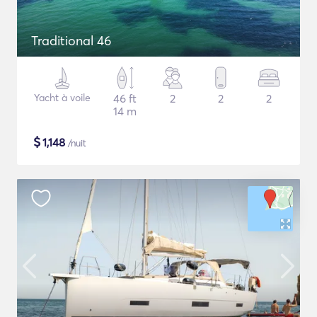
Traditional 46
Yacht à voile
46 ft
2
2
2
14 m
$
1,148
/nuit