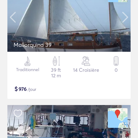
Mallorquina 39
Traditionnel
39 ft
14 Croisière
0
12 m
$
976
/jour