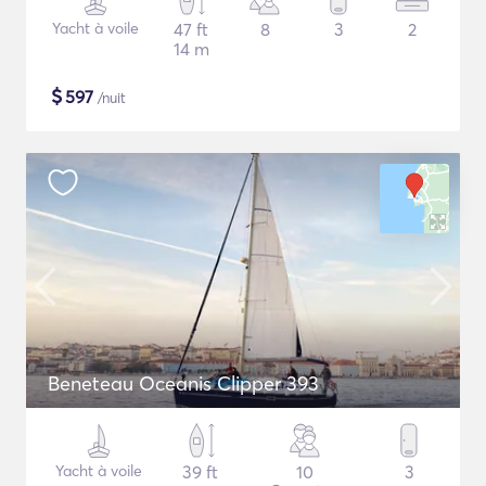
Yacht à voile
47 ft
8
3
2
14 m
$
597
/nuit
Beneteau Oceanis Clipper 393
Yacht à voile
39 ft
10
3