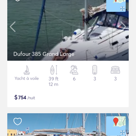
Dufour 385 Grand Large
Yacht à voile
39 ft
6
3
3
12 m
$
754
/nuit