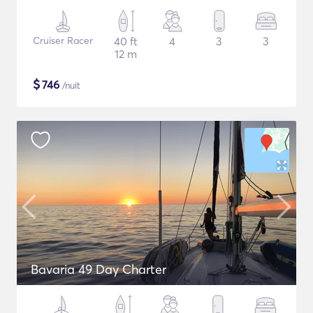
Cruiser Racer
40 ft
4
3
3
12 m
$
746
/nuit
Bavaria 49 Day Charter