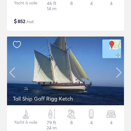
Yacht à voile
46 ft
8
4
4
14 m
$
852
/nuit
Tall Ship Gaff Rigg Ketch
Yacht à voile
79 ft
8
4
4
24 m