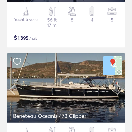
Yacht à voile
56 ft
8
4
5
17 m
$
1,395
/nuit
Beneteau Oceanis 473 Clipper