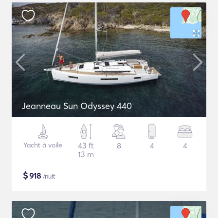
Jeanneau Sun Odyssey 440
Yacht à voile
43 ft
8
4
4
13 m
$
918
/nuit