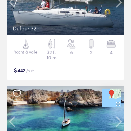
Dufour 32
Yacht à voile
32 ft
6
2
4
10 m
$
442
/nuit