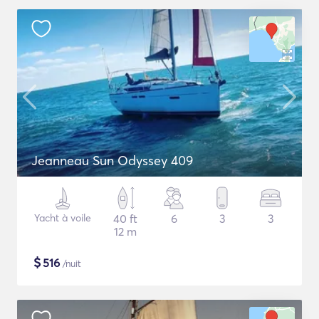
Jeanneau Sun Odyssey 409
Yacht à voile
40 ft
6
3
3
12 m
$
516
/nuit