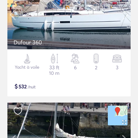
Dufour 360
Yacht à voile
33 ft
6
2
3
10 m
$
532
/nuit