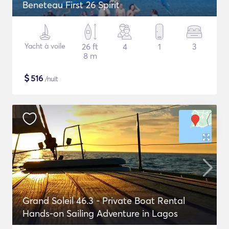
Beneteau First 26 Spirit
Yacht à voile
26 ft
4
1
3
8 m
$
516
/nuit
Grand Soleil 46.3 - Private Boat Rental
Hands-on Sailing Adventure in Lagos