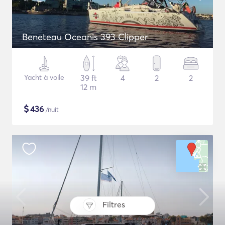
Beneteau Oceanis 393 Clipper
Yacht à voile
39 ft
4
2
2
12 m
$
436
/nuit
Filtres