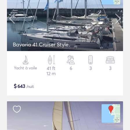
Bavaria 41 Cruiser Style
Yacht à voile
41 ft
6
3
3
12 m
$
643
/nuit