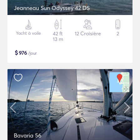
Jeanneau Sun Odyssey 42 DS
Yacht à voile
42 ft
12 Croisière
2
13 m
$
976
/jour
Bavaria 56