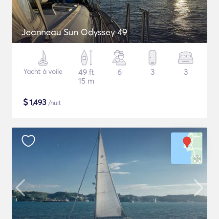
Jeanneau Sun Odyssey 49
Yacht à voile
49 ft
6
3
3
15 m
$
1,493
/nuit