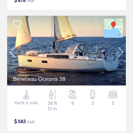
$
478
/nuit
Beneteau Oceanis 38
Yacht à voile
38 ft
8
3
5
12 m
$
583
/nuit