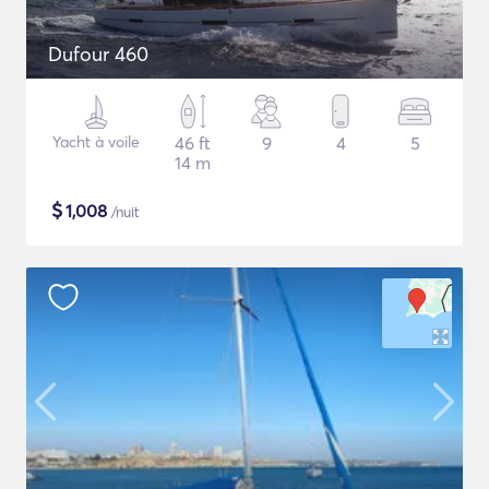
Dufour 460
Yacht à voile
46 ft
9
4
5
14 m
$
1,008
/nuit