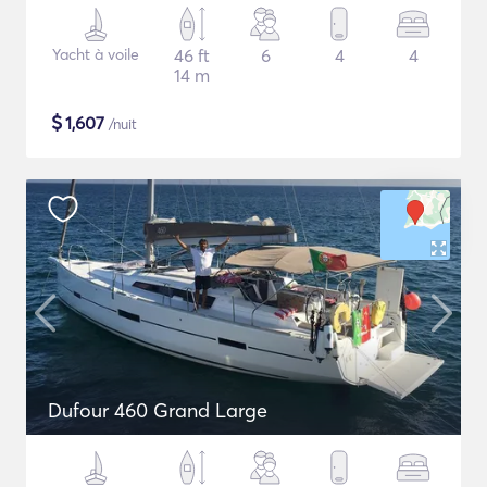
Yacht à voile
46 ft
6
4
4
14 m
$
1,607
/nuit
Dufour 460 Grand Large