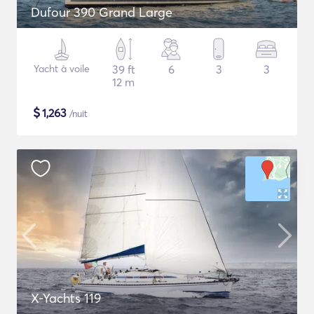
Dufour 390 Grand Large
Yacht à voile
39 ft
6
3
3
12 m
$
1,263
/nuit
X-Yachts 119