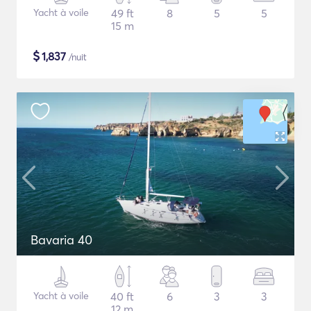
Yacht à voile
49 ft
8
5
5
15 m
$
1,837
/nuit
Bavaria 40
Yacht à voile
40 ft
6
3
3
12 m