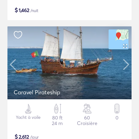
$
1,462
/nuit
Caravel Pirateship
Yacht à voile
80 ft
60
0
24 m
Croisière
$
2,612
/jour