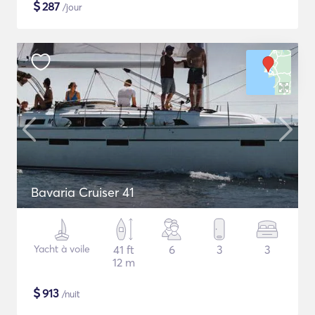
$
287
/jour
Bavaria Cruiser 41
Yacht à voile
41 ft
6
3
3
12 m
$
913
/nuit