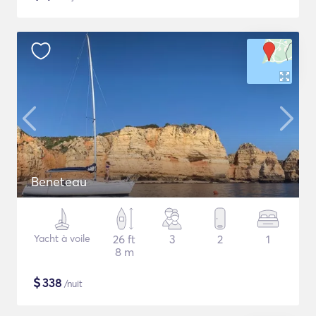
Beneteau
Yacht à voile
26 ft
3
2
1
8 m
$
338
/nuit