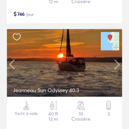
12 m
Croisière
$
746
/jour
Jeanneau Sun Odyssey 40.3
Yacht à voile
40 ft
10
3
12 m
Croisière