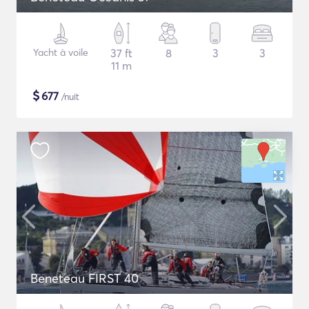
Yacht à voile
37 ft
8
3
3
11 m
$
677
/nuit
Beneteau FIRST 40