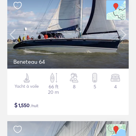
Beneteau 64
Yacht à voile
66 ft
8
5
4
20 m
$
1,550
/nuit