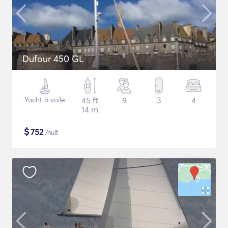
Dufour 450 GL
Yacht à voile
45 ft
9
3
4
14 m
$
752
/nuit