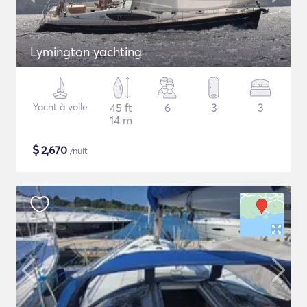
Lymington yachting
Yacht à voile
45 ft
6
3
3
14 m
$
2,670
/nuit