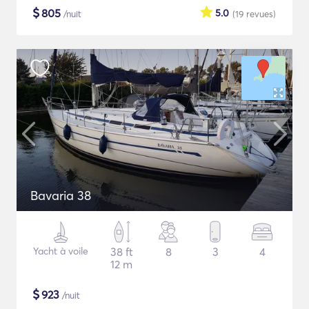
$
805
5.0
/nuit
(19
revues
)
Bavaria 38
Yacht à voile
38 ft
8
3
4
12 m
$
923
/nuit