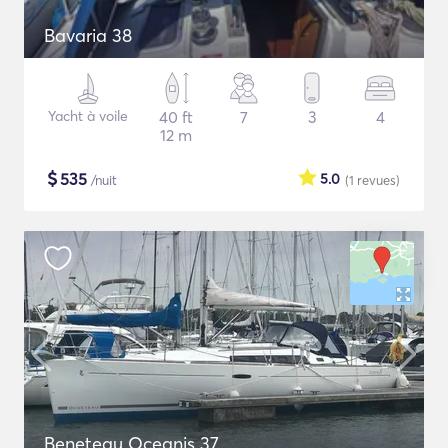
Bavaria 38
Yacht à voile
40 ft
7
3
4
12 m
$
535
5.0
/nuit
(1
revues
)
Beneteau Oceanis 37