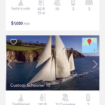
Yacht à voile
42 ft
10
3
3
13 m
$
1,020
/nuit
Custom Schooner 10
Traditionnel
110 ft
12 Croisière
2