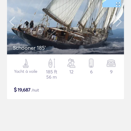
Schooner 185'
Yacht à voile
185 ft
12
6
9
56 m
$
19,687
/nuit