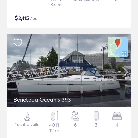
34 m
$
2,415
/jour
Beneteau Oceanis 393
Yacht à voile
40 ft
6
3
4
12 m