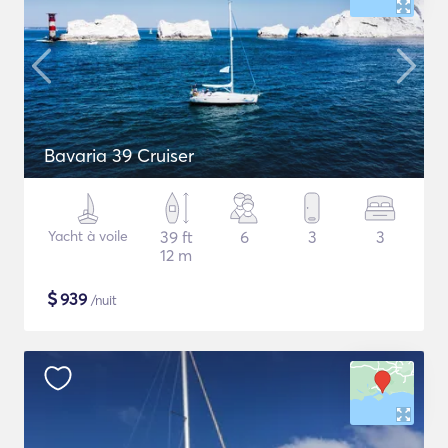
Bavaria 39 Cruiser
Yacht à voile
39 ft
6
3
3
12 m
$
939
/nuit