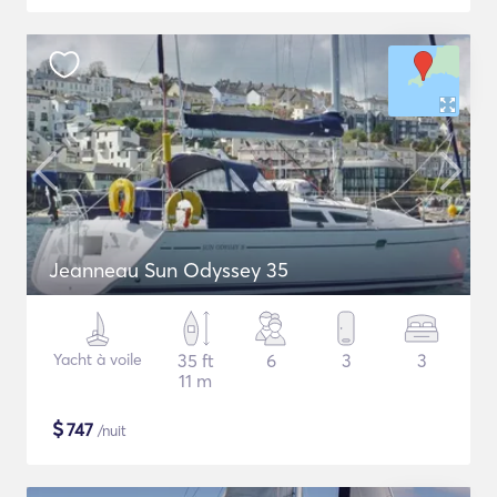
Jeanneau Sun Odyssey 35
Yacht à voile
35 ft
6
3
3
11 m
$
747
/nuit