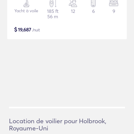
Yacht à voile
185 ft
12
6
9
56 m
$
19,687
/nuit
Location de voilier pour Holbrook,
Royaume-Uni