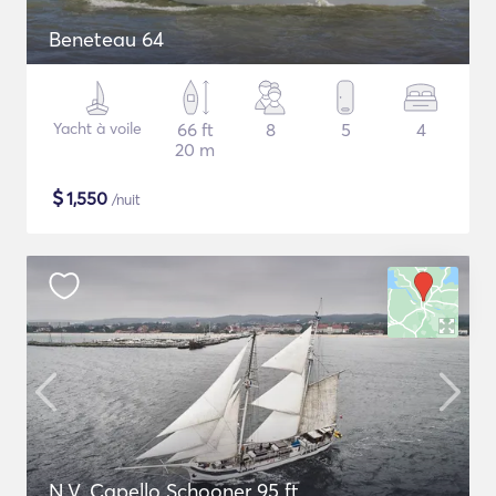
Beneteau 64
Yacht à voile
66 ft
8
5
4
20 m
$
1,550
/nuit
N.V. Capello Schooner 95 ft