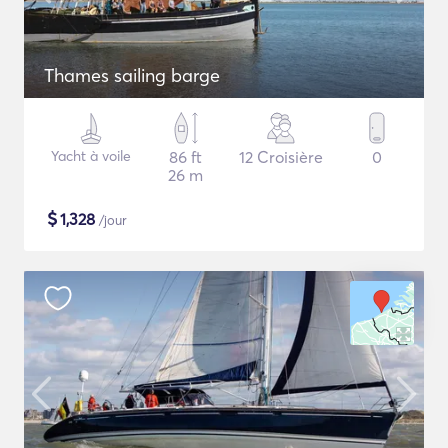
Thames sailing barge
Yacht à voile
86 ft
12 Croisière
0
26 m
$
1,328
/jour