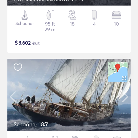
Schooner
95 ft
18
4
10
29 m
$
3,602
/nuit
Schooner 185'