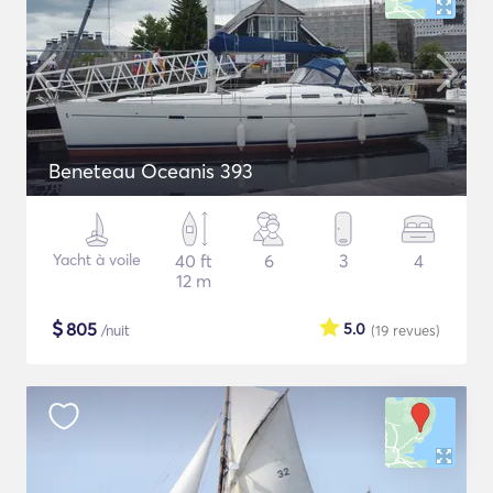
Beneteau Oceanis 393
Yacht à voile
40 ft
6
3
4
12 m
$
805
5.0
/nuit
(19
revues
)