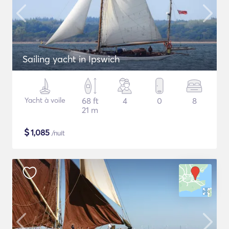
Sailing yacht in Ipswich
Yacht à voile
68 ft
4
0
8
21 m
$
1,085
/nuit