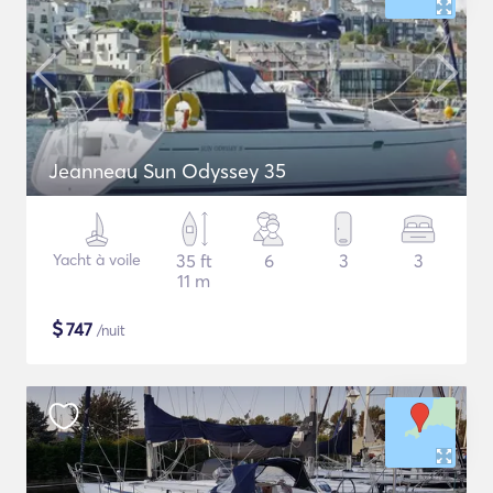
Jeanneau Sun Odyssey 35
Yacht à voile
35 ft
6
3
3
11 m
$
747
/nuit