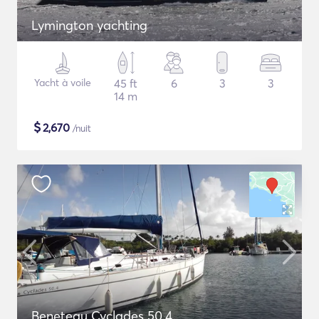
Lymington yachting
Yacht à voile
45 ft
6
3
3
14 m
$
2,670
/nuit
Beneteau Cyclades 50.4