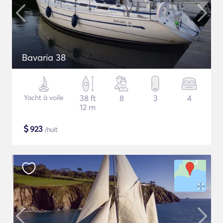
Bavaria 38
Yacht à voile
38 ft
8
3
4
12 m
$
923
/nuit