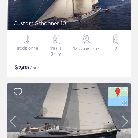
Custom Schooner 10
Traditionnel
110 ft
12 Croisière
2
34 m
$
2,415
/jour