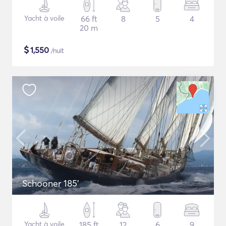
Yacht à voile
66 ft
8
5
4
20 m
$
1,550
/nuit
Schooner 185'
Yacht à voile
185 ft
12
6
9