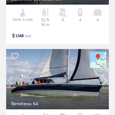
Yacht à voile
52 ft
8
4
4
16 m
$
1,148
/nuit
Beneteau 64