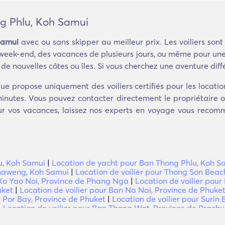
ng Phlu, Koh Samui
Samui
avec ou sans skipper au meilleur prix. Les voiliers son
 week-end, des vacances de plusieurs jours, ou même pour une 
e nouvelles côtes ou îles. Si vous cherchez une aventure différ
ue propose uniquement des voiliers certifiés pour les locati
minutes. Vous pouvez contacter directement le propriétaire o
our vos vacances, laissez nos experts en voyage vous recomm
u, Koh Samui
|
Location de yacht pour Ban Thong Phlu, Koh S
Chaweng, Koh Samui
|
Location de voilier pour Thong Son Beac
 Ko Yao Noi, Province de Phang Nga
|
Location de voilier pour
uket
|
Location de voilier pour Ban Na Nai, Province de Phuke
r Por Bay, Province de Phuket
|
Location de voilier pour Surin
|
Location de voilier pour Ban Thang Wat, Province de Prachu