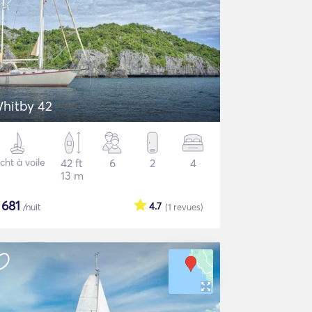
hitby 42
cht à voile
42 ft
6
2
4
13 m
$
681
4.7
/nuit
(1
revues
)