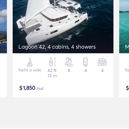
Lagoon 42, 4 cabins, 4 showers
M
Yacht à voile
42 ft
8
4
4
Ya
13 m
$
1,850
/nuit