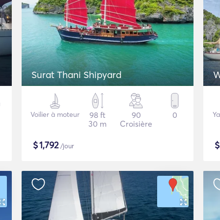
Surat Thani Shipyard
W
Voilier à moteur
98 ft
90
0
Ya
30 m
Croisière
$
1,792
/jour