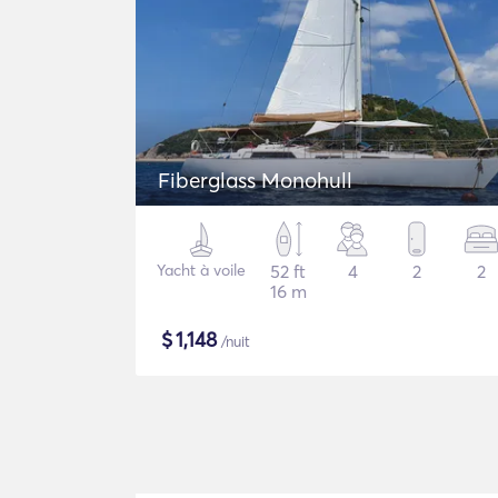
Fiberglass Monohull
Yacht à voile
52 ft
4
2
2
16 m
$
1,148
/nuit