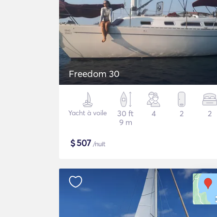
Freedom 30
Yacht à voile
30 ft
4
2
2
9 m
$
507
/nuit