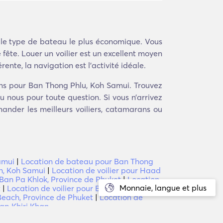
t le type de bateau le plus économique. Vous
fête. Louer un voilier est un excellent moyen
ente, la navigation est l'activité idéale.
ons pour Ban Thong Phlu, Koh Samui. Trouvez
u nous pour toute question. Si vous n’arrivez
ander les meilleurs voiliers, catamarans ou
amui
|
Location de bateau pour Ban Thong
h, Koh Samui
|
Location de voilier pour Haad
 Ban Pa Khlok, Province de Phuket
|
Location
Monnaie, langue et plus
t
|
Location de voilier pour Ban Lum Fuang,
 Beach, Province de Phuket
|
Location de
ap Khiri Khan