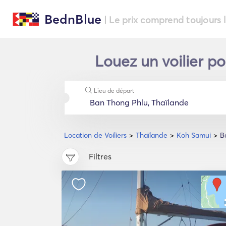
BednBlue
| Le prix comprend toujours 
Louez un voilier p
Lieu de départ
Location de Voiliers
Thaïlande
Koh Samui
B
Filtres