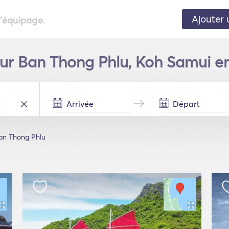
Ajouter 
l'équipage.
our Ban Thong Phlu, Koh Samui e
an Thong Phlu