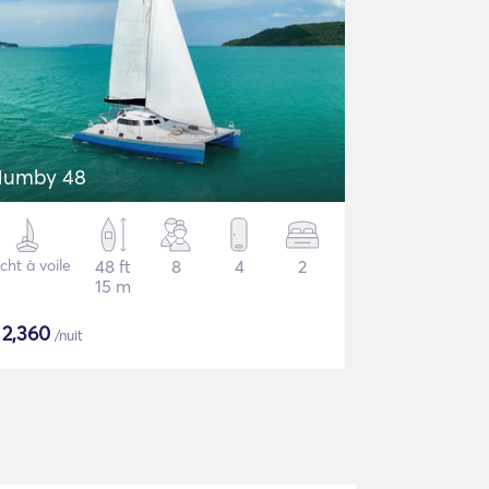
umby 48
cht à voile
48 ft
8
4
2
15 m
$
2,360
/nuit