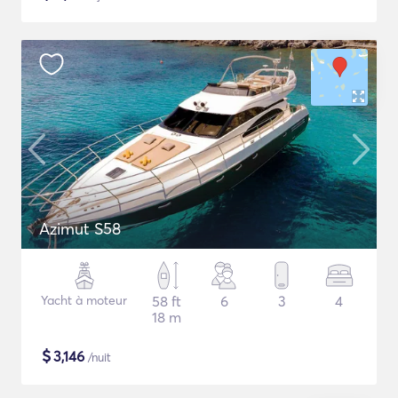
Azimut S58
Yacht à moteur
58 ft
6
3
4
18 m
$
3,146
/nuit