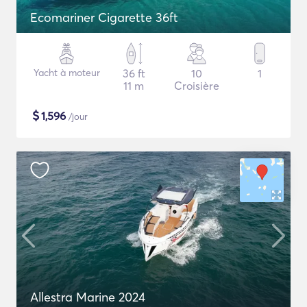
Ecomariner Cigarette 36ft
Yacht à moteur
36 ft
10
1
11 m
Croisière
$
1,596
/jour
Allestra Marine 2024