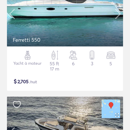
Ferretti 550
Yacht à moteur
55 ft
6
3
5
17 m
$
2,705
/nuit