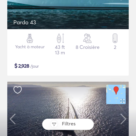
Pardo 43
Yacht à moteur
43 ft
8 Croisière
2
13 m
$
2,928
/jour
Filtres