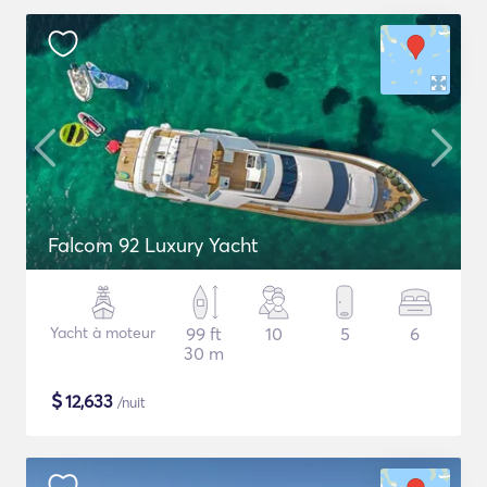
Falcom 92 Luxury Yacht
Yacht à moteur
99 ft
10
5
6
30 m
$
12,633
/nuit