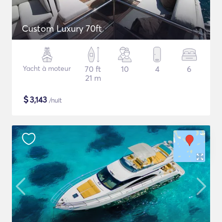
Custom Luxury 70ft
Yacht à moteur
70 ft
10
4
6
21 m
$
3,143
/nuit