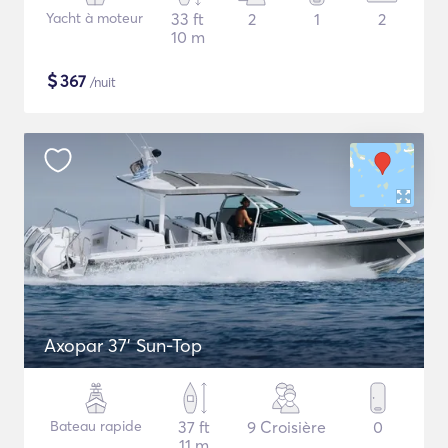
Yacht à moteur
33 ft
2
1
2
10 m
$
367
/nuit
Axopar 37’ Sun-Top
Bateau rapide
37 ft
9 Croisière
0
11 m