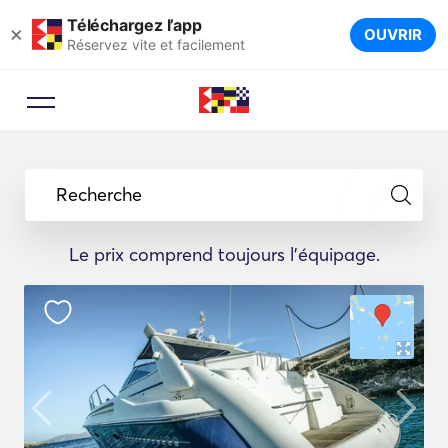
Téléchargez l’app
×
OUVRIR
Réservez vite et facilement
Conseiller en réservation
Laissez un expert en voyages vous
Recherche
suggérer les yachts idéaux pour
votre voyage.
Le prix comprend toujours l'équipage.