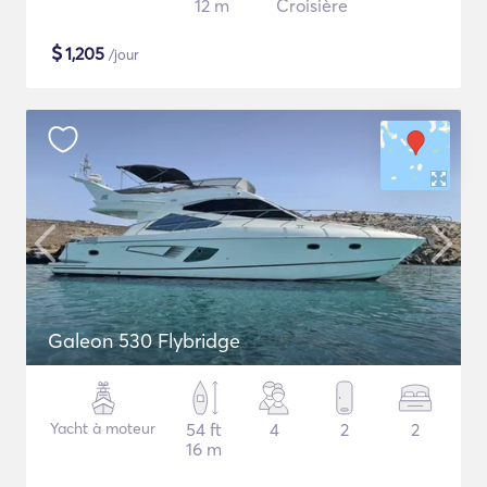
12 m
Croisière
$
1,205
/jour
Galeon 530 Flybridge
Yacht à moteur
54 ft
4
2
2
16 m