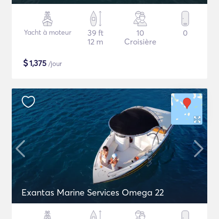
Yacht à moteur
39 ft
10
0
12 m
Croisière
$
1,375
/jour
Exantas Marine Services Omega 22