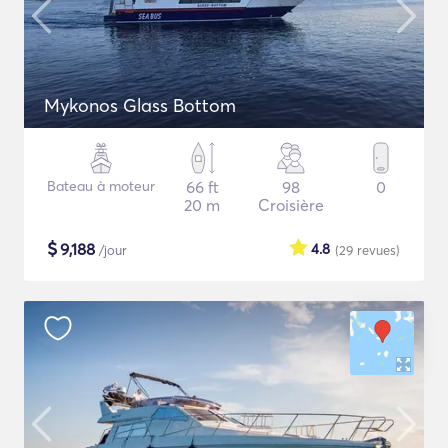
Mykonos Glass Bottom
Bateau à moteur
66 ft
98
0
20 m
Croisière
$
9,188
4.8
/jour
(29
revues
)