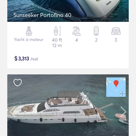
Sunseeker Portofino 40
Yacht à moteur
40 ft
4
2
3
12 m
$
3,313
/nuit