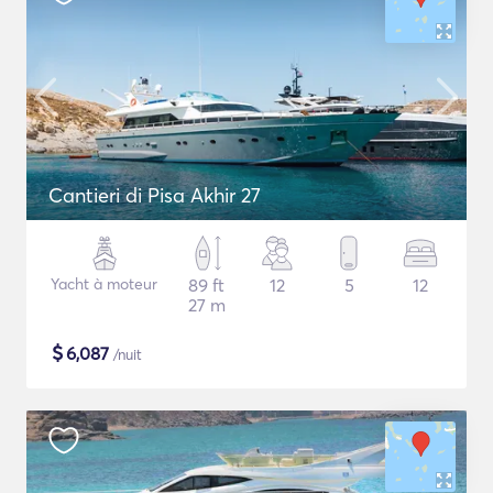
Cantieri di Pisa Akhir 27
Yacht à moteur
89 ft
12
5
12
27 m
$
6,087
/nuit