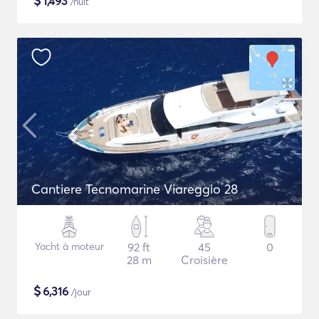
$
1,493
/nuit
Cantiere Tecnomarine Viareggio 28
Yacht à moteur
92 ft
45
0
28 m
Croisière
$
6,316
/jour