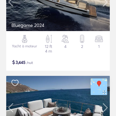
Bluegame 2024
Yacht à moteur
12 ft
4
2
1
4 m
$
3,445
/nuit