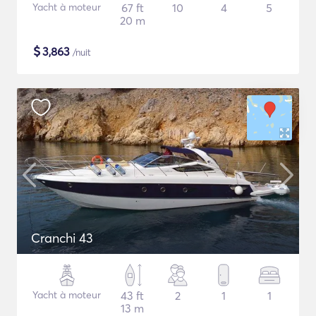
Yacht à moteur
67 ft
10
4
5
20 m
$
3,863
/nuit
Cranchi 43
Yacht à moteur
43 ft
2
1
1
13 m