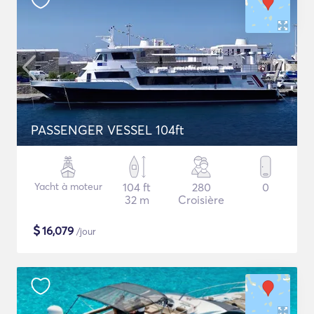
PASSENGER VESSEL 104ft
Yacht à moteur
104 ft
280
0
32 m
Croisière
$
16,079
/jour