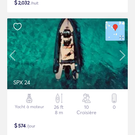
$
2,032
/nuit
SPX 24
Yacht à moteur
26 ft
10
0
8 m
Croisière
$
574
/jour