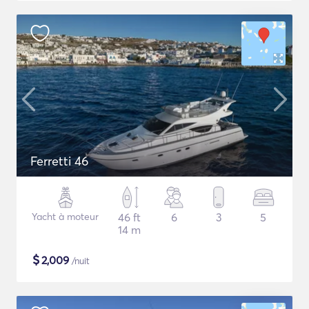
Ferretti 46
Yacht à moteur
46 ft
6
3
5
14 m
$
2,009
/nuit