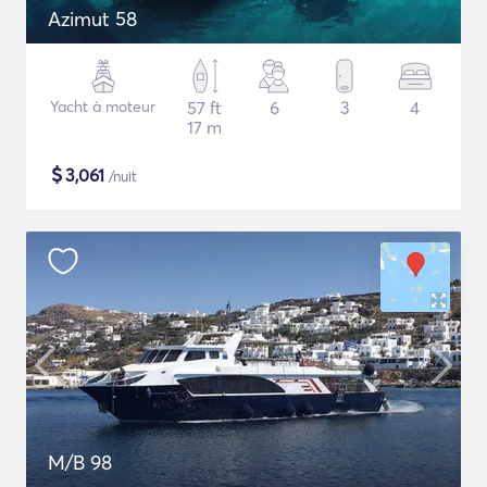
Azimut 58
Yacht à moteur
57 ft
6
3
4
17 m
$
3,061
/nuit
M/B 98