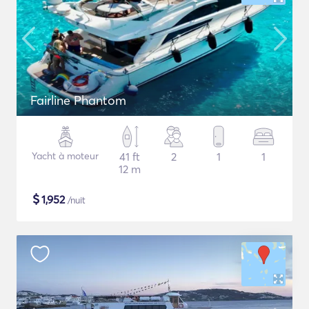
Fairline Phantom
Yacht à moteur
41 ft
2
1
1
12 m
$
1,952
/nuit