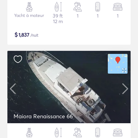
Yacht à moteur
39 ft
1
1
1
12 m
$
1,837
/nuit
Maiora Renaissance 66