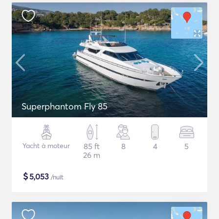
Superphantom Fly 85
Yacht à moteur
85 ft
8
4
5
26 m
$
5,053
/nuit