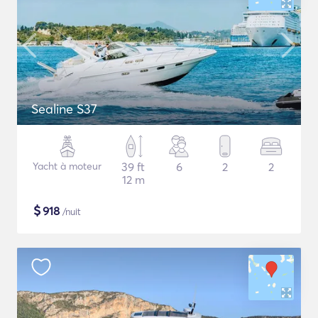
Sealine S37
Yacht à moteur
39 ft
6
2
2
12 m
$
918
/nuit