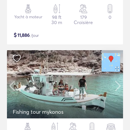
Yacht à moteur
98 ft
179
0
30 m
Croisière
$
11,886
/jour
Fishing tour mykonos