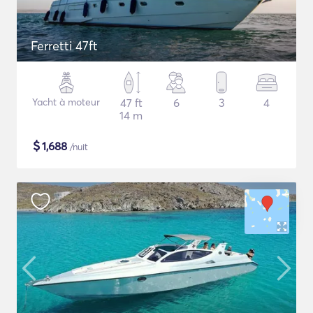
Ferretti 47ft
Yacht à moteur
47 ft
6
3
4
14 m
$
1,688
/nuit