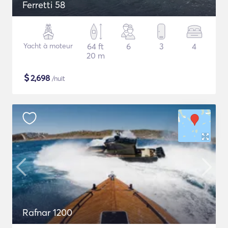
Ferretti 58
Yacht à moteur
64 ft
6
3
4
20 m
$
2,698
/nuit
Rafnar 1200