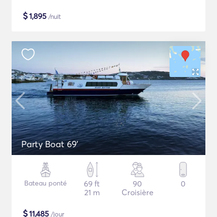
$
1,895
/nuit
Party Boat 69'
Bateau ponté
69 ft
90
0
21 m
Croisière
$
11,485
/jour