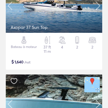
Axopar 37 Sun Top
Bateau à moteur
37 ft
4
2
2
11 m
$
1,640
/nuit