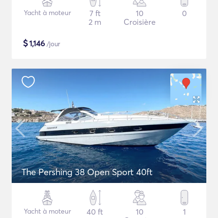
Yacht à moteur
7 ft
10
0
2 m
Croisière
$
1,146
/jour
The Pershing 38 Open Sport 40ft
Yacht à moteur
40 ft
10
1