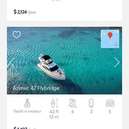
$
2,124
/jour
Azimut 42 Flybridge
Yacht à moteur
42 ft
6
3
5
13 m