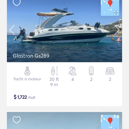
Glastron Gs289
Yacht à moteur
30 ft
4
2
2
9 m
$
1,722
/nuit