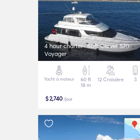
4 hour charter- 60ft Carver 570
Voyager
Yacht à moteur
60 ft
12 Croisière
3
18 m
$
2,740
/jour