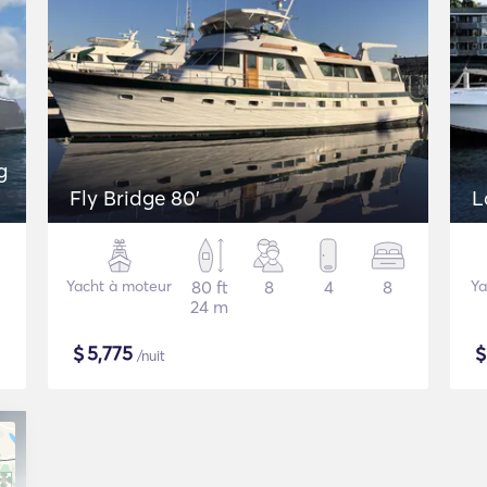
g
Fly Bridge 80'
L
Yacht à moteur
80 ft
8
4
8
Ya
24 m
$
5,775
/nuit