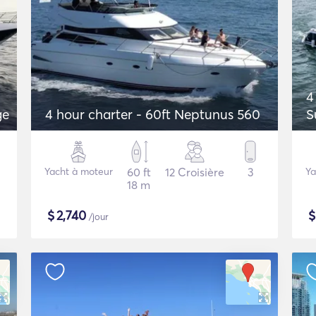
4
ge
4 hour charter - 60ft Neptunus 560
S
Yacht à moteur
60 ft
12 Croisière
3
Ya
18 m
$
2,740
/jour