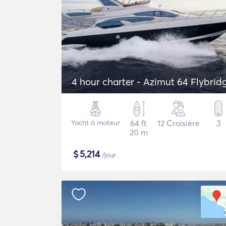
4 hour charter - Azimut 64 Flybrid
Yacht à moteur
64 ft
12 Croisière
3
20 m
$
5,214
/jour