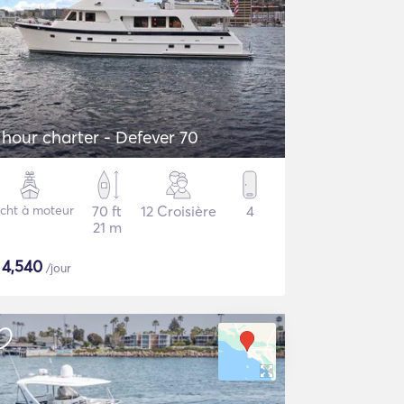
 hour charter - Defever 70
cht à moteur
70 ft
12 Croisière
4
21 m
$
4,540
/jour