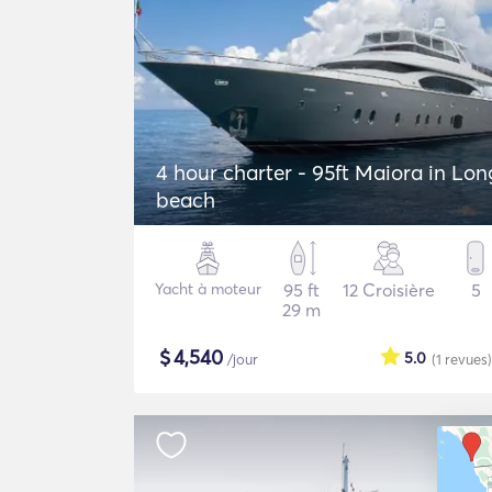
4 hour charter - 95ft Maiora in Lon
beach
Yacht à moteur
95 ft
12 Croisière
5
29 m
$
4,540
5.0
/jour
(1
revues
)