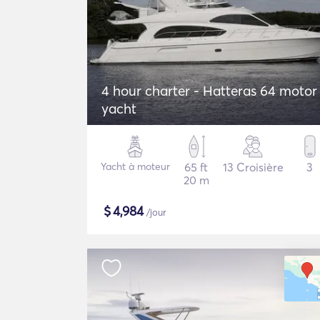
4 hour charter - Hatteras 64 motor
yacht
Yacht à moteur
65 ft
13 Croisière
3
20 m
$
4,984
/jour