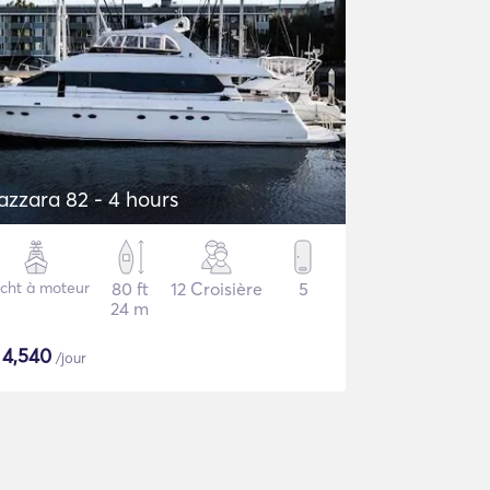
azzara 82 - 4 hours
cht à moteur
80 ft
12 Croisière
5
24 m
$
4,540
/jour