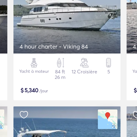
4 hour charter - Viking 84
4
Yacht à moteur
84 ft
12 Croisière
5
Ya
26 m
$
5,340
/jour