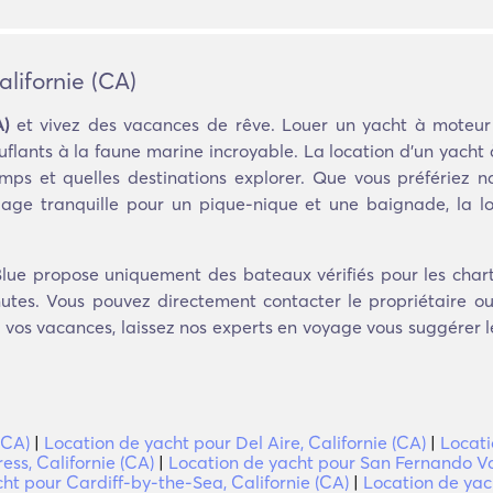
lifornie (CA)
A)
et vivez des vacances de rêve. Louer un yacht à moteur 
flants à la faune marine incroyable. La location d'un yacht à 
ps et quelles destinations explorer. Que vous préfériez n
lage tranquille pour un pique-nique et une baignade, la l
ue propose uniquement des bateaux vérifiés pour les charte
utes. Vous pouvez directement contacter le propriétaire ou 
r vos vacances, laissez nos experts en voyage vous suggérer l
(CA)
|
Location de yacht pour Del Aire, Californie (CA)
|
Locati
ess, Californie (CA)
|
Location de yacht pour San Fernando Val
ht pour Cardiff-by-the-Sea, Californie (CA)
|
Location de yac