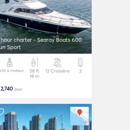
 hour charter - Searay Boats 600
un Sport
cht à moteur
58 ft
12 Croisière
2
18 m
$
2,740
/jour