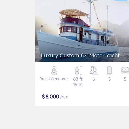
Luxury Custom 63' Motor Yacht
Yacht à moteur
63 ft
6
3
5
19 m
$
8,000
/nuit