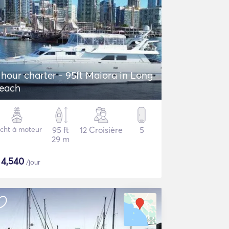
 hour charter - 95ft Maiora in Long
each
cht à moteur
95 ft
12 Croisière
5
29 m
$
4,540
/jour