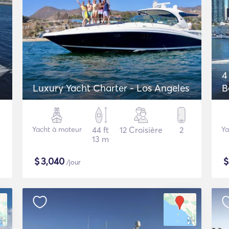
4
Luxury Yacht Charter - Los Angeles
B
Yacht à moteur
44 ft
12 Croisière
2
Ya
13 m
$
3,040
/jour