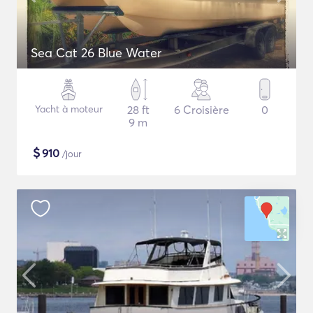
Sea Cat 26 Blue Water
Yacht à moteur
28 ft
6 Croisière
0
9 m
$
910
/jour