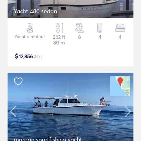
Yacht 480 sedan
Yacht à moteur
262 ft
8
4
4
80 m
$
12,856
/nuit
morgan sportfishing yacht