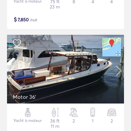
Yacht à moteur
75 ft
8
4
4
23 m
$
7,850
/nuit
Motor 36'
Yacht à moteur
36 ft
2
1
2
11 m