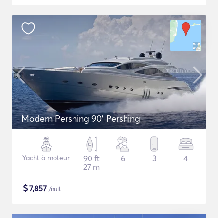
Modern Pershing 90' Pershing
Yacht à moteur
90 ft
6
3
4
27 m
$
7,857
/nuit