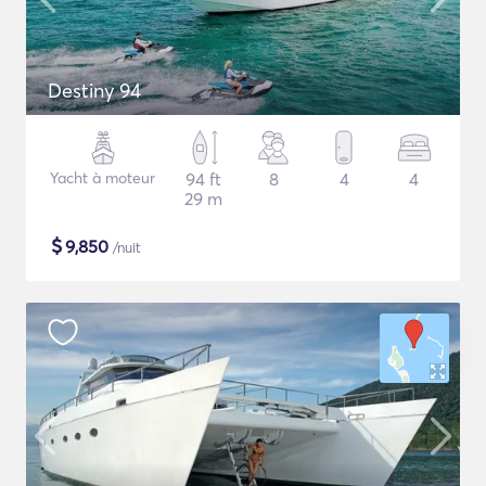
Destiny 94
Yacht à moteur
94 ft
8
4
4
29 m
$
9,850
/nuit