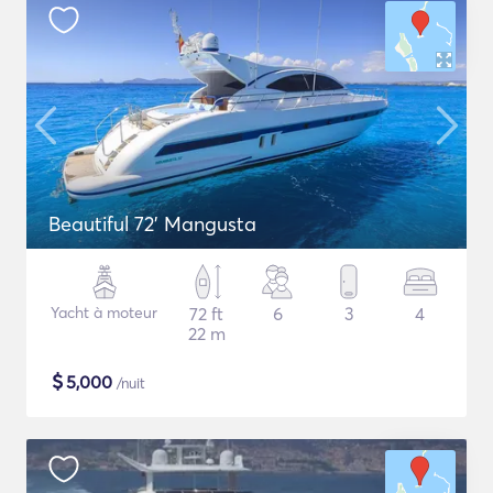
Beautiful 72' Mangusta
Yacht à moteur
72 ft
6
3
4
22 m
$
5,000
/nuit