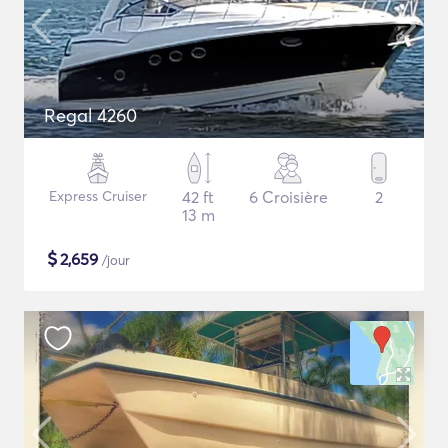
Regal 4260
Express Cruiser
42 ft
6 Croisière
2
13 m
$
2,659
/jour