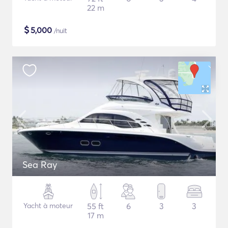
22 m
$
5,000
/nuit
Sea Ray
Yacht à moteur
55 ft
6
3
3
17 m