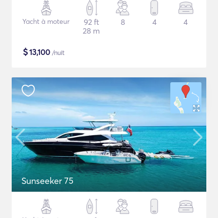
Yacht à moteur
92 ft
8
4
4
28 m
$
13,100
/nuit
Sunseeker 75