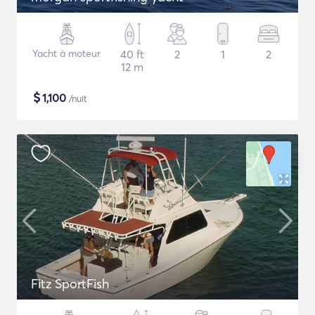
Yacht à moteur
40 ft
2
1
2
12 m
$
1,100
/nuit
Fitz SportFish