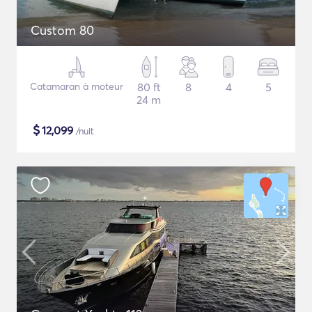
Custom 80
Catamaran à moteur
80 ft
8
4
5
24 m
$
12,099
/nuit