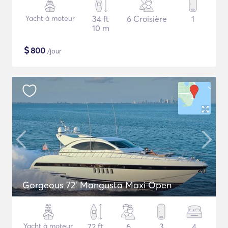
Yacht à moteur
34 ft
6 Croisière
1
10 m
$
800
/jour
Gorgeous 72' Mangusta Maxi Open
Yacht à moteur
72 ft
6
3
4