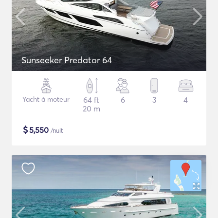
Sunseeker Predator 64
Yacht à moteur
64 ft
6
3
4
20 m
$
5,550
/nuit