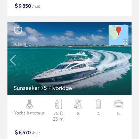
$
9,850
/nuit
Sunseeker 75 Flybridge
Yacht à moteur
75 ft
8
4
5
23 m
$
6,570
/nuit