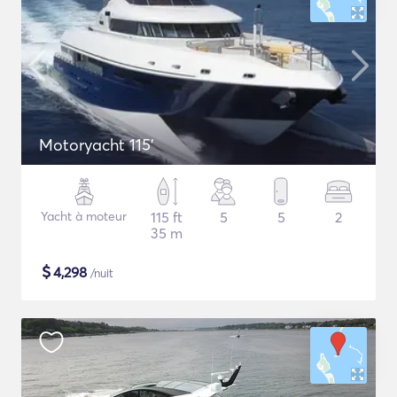
Motoryacht 115'
Yacht à moteur
115 ft
5
5
2
35 m
$
4,298
/nuit