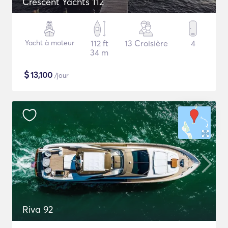
Crescent Yachts 112
Yacht à moteur
112 ft
13 Croisière
4
34 m
$
13,100
/jour
Riva 92