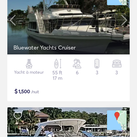
Bluewater Yachts Cruiser
Yacht à moteur
55 ft
6
3
3
17 m
$
1,500
/nuit