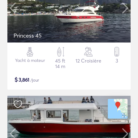
Princess 45
Yacht à moteur
45 ft
12 Croisière
3
14 m
$
3,861
/jour