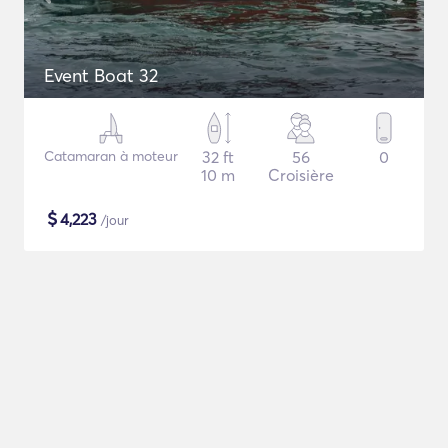
Event Boat 32
Catamaran à moteur
32 ft
56
0
10 m
Croisière
$
4,223
/jour