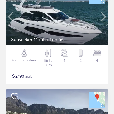
Sunseeker Manhattan 56
Yacht à moteur
56 ft
4
2
4
17 m
$
2,190
/nuit