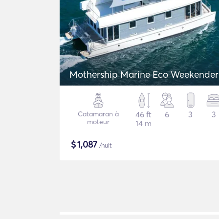
Mothership Marine Eco Weekender
Catamaran à
46 ft
6
3
3
moteur
14 m
$
1,087
/nuit