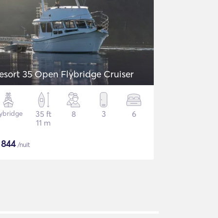
esort 35 Open Flybridge Cruiser
lybridge
35 ft
8
3
6
11 m
$
844
/nuit