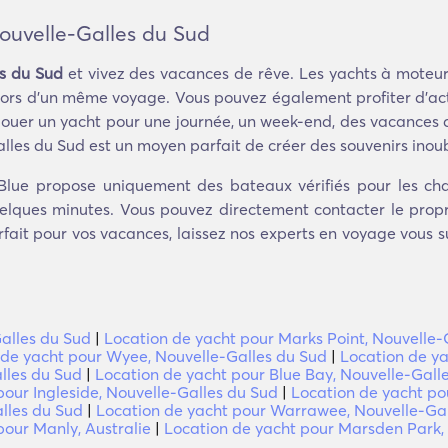
ouvelle-Galles du Sud
s du Sud
et vivez des vacances de rêve. Les yachts à moteur,
ns lors d'un même voyage. Vous pouvez également profiter d'ac
louer un yacht pour une journée, un week-end, des vacances 
lles du Sud est un moyen parfait de créer des souvenirs inoub
Blue propose uniquement des bateaux vérifiés pour les cha
uelques minutes. Vous pouvez directement contacter le propri
arfait pour vos vacances, laissez nos experts en voyage vous s
alles du Sud
|
Location de yacht pour Marks Point, Nouvelle-
 de yacht pour Wyee, Nouvelle-Galles du Sud
|
Location de ya
lles du Sud
|
Location de yacht pour Blue Bay, Nouvelle-Gall
pour Ingleside, Nouvelle-Galles du Sud
|
Location de yacht pou
lles du Sud
|
Location de yacht pour Warrawee, Nouvelle-Gal
pour Manly, Australie
|
Location de yacht pour Marsden Park,