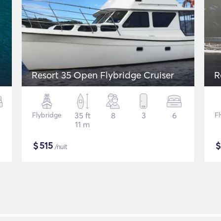
Resort 35 Open Flybridge Cruiser
R
Flybridge
35 ft
8
3
6
F
11 m
$
515
/nuit