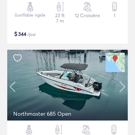
Gonflable rigide
23 ft
12 Croisière
1
7 m
$
344
/jour
Northmaster 685 Open