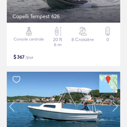
Capelli Tempest 626
Console centrale
20 ft
8 Croisière
0
6 m
$
367
/jour