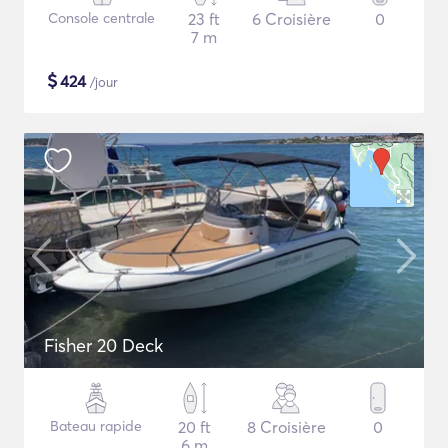
Console centrale
23 ft
6 Croisière
0
7 m
$
424
/jour
Fisher 20 Deck
Bateau rapide
20 ft
8 Croisière
0
6 m