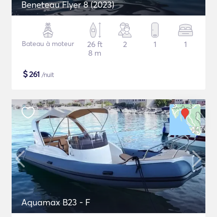
Beneteau Flyer 8 (2023)
Bateau à moteur
26 ft
2
1
1
8 m
$
261
/nuit
Aquamax B23 - F