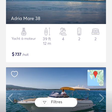
Adria Mare 38
Yacht à moteur
39 ft
4
2
2
12 m
$
737
/nuit
Filtres