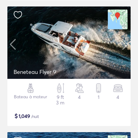
Beneteau Flyer 9
Bateau à moteur
9 ft
4
1
4
3 m
$
1,049
/nuit