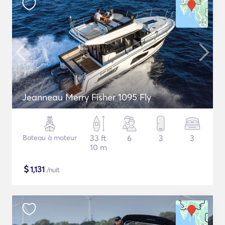
Jeanneau Merry Fisher 1095 Fly
Bateau à moteur
33 ft
6
3
3
10 m
$
1,131
/nuit