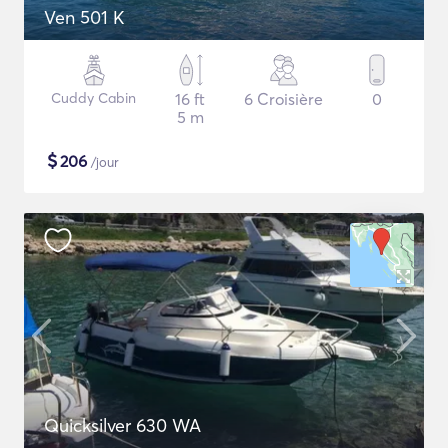
Ven 501 K
Cuddy Cabin
16 ft
6 Croisière
0
5 m
$
206
/jour
Quicksilver 630 WA