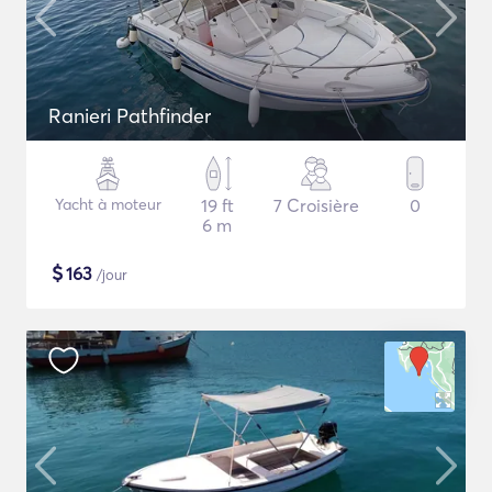
Ranieri Pathfinder
Yacht à moteur
19 ft
7 Croisière
0
6 m
$
163
/jour