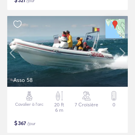
$
321
/jour
Asso 58
Cavalier à l'arc
20 ft
7 Croisière
0
6 m
$
367
/jour