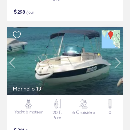
$
298
/jour
Marinello 19
Yacht à moteur
20 ft
6 Croisière
0
6 m