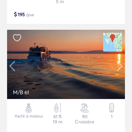
5 m
$
195
/jour
M/B 61
Yacht à moteur
61 ft
90
1
19 m
Croisière