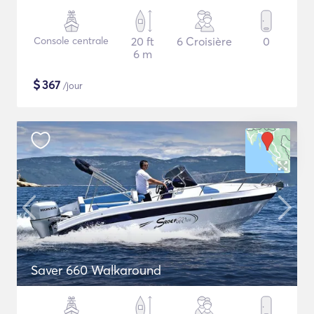
Console centrale
20 ft
6 Croisière
0
6 m
$
367
/jour
Saver 660 Walkaround