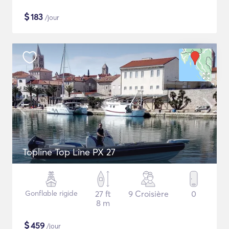
$
183
/jour
Topline Top Line PX 27
Gonflable rigide
27 ft
9 Croisière
0
8 m
$
459
/jour