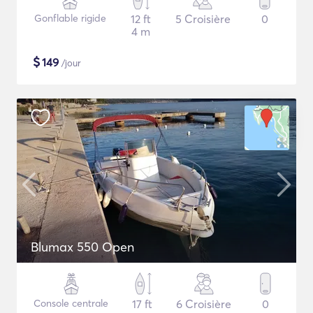
Gonflable rigide
12 ft
5 Croisière
0
4 m
$
149
/jour
Blumax 550 Open
Console centrale
17 ft
6 Croisière
0