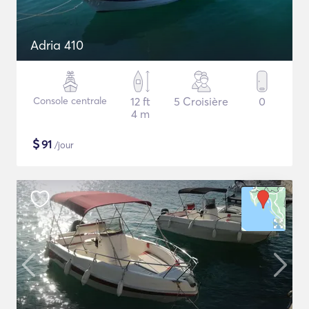
Adria 410
Console centrale
12 ft
5 Croisière
0
4 m
$
91
/jour