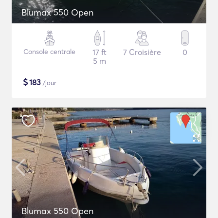
Blumax 550 Open
Console centrale
17 ft
7 Croisière
0
5 m
$
183
/jour
Blumax 550 Open