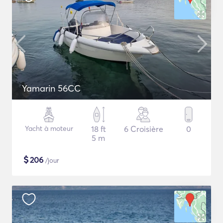
Yamarin 56CC
Yacht à moteur
18 ft
6 Croisière
0
5 m
$
206
/jour