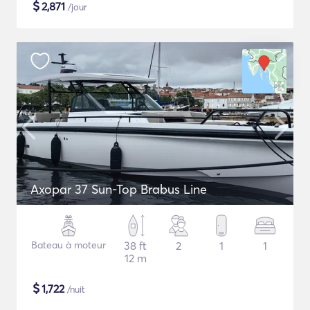
$
2,871
/jour
Axopar 37 Sun-Top Brabus Line
Bateau à moteur
38 ft
2
1
1
12 m
$
1,722
/nuit