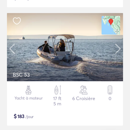
BSC 53
Yacht à moteur
17 ft
6 Croisière
0
5 m
$
183
/jour