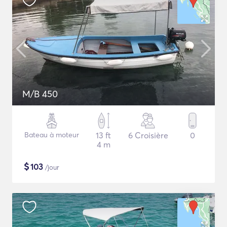
M/B 450
Bateau à moteur
13 ft
6 Croisière
0
4 m
$
103
/jour