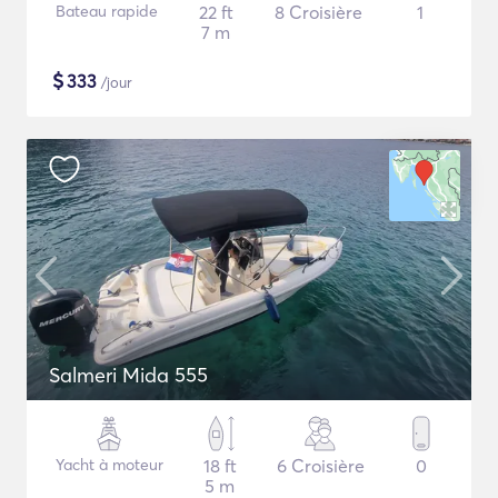
Bateau rapide
22 ft
8 Croisière
1
7 m
$
333
/jour
Salmeri Mida 555
Yacht à moteur
18 ft
6 Croisière
0
5 m