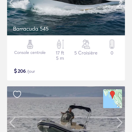
Barracuda 545
Console centrale
17 ft
5 Croisière
0
5 m
$
206
/jour