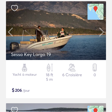
Sessa Key Largo 19
Yacht à moteur
18 ft
6 Croisière
0
5 m
$
206
/jour