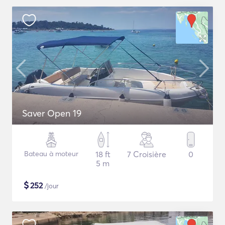
Saver Open 19
Bateau à moteur
18 ft
7 Croisière
0
5 m
$
252
/jour