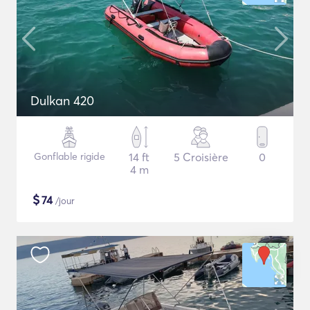
Dulkan 420
Gonflable rigide
14 ft
5 Croisière
0
4 m
$
74
/jour