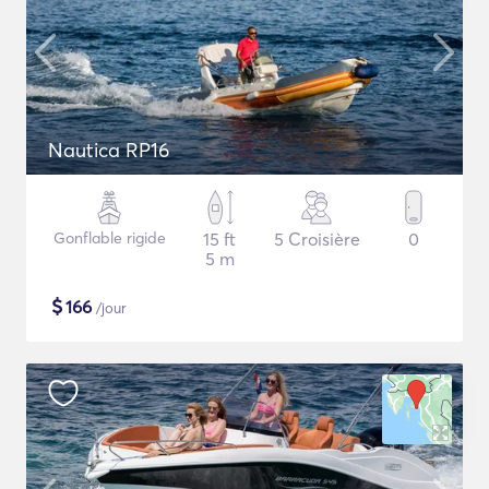
Nautica RP16
Gonflable rigide
15 ft
5 Croisière
0
5 m
$
166
/jour