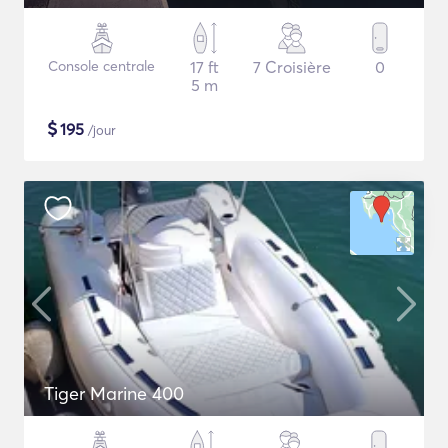
Console centrale
17 ft
7 Croisière
0
5 m
$
195
/jour
Tiger Marine 400