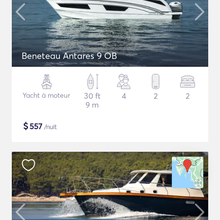
Beneteau Antares 9 OB
Yacht à moteur
30 ft
4
2
2
9 m
$
557
/nuit