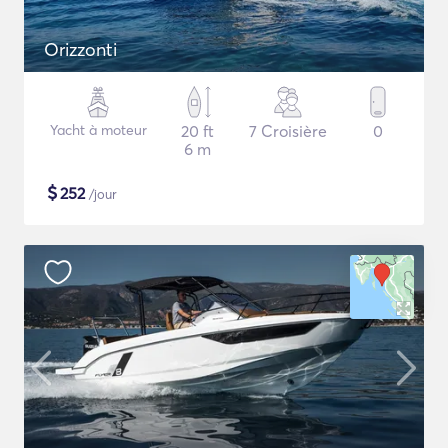
Orizzonti
Yacht à moteur
20 ft
7 Croisière
0
6 m
$
252
/jour